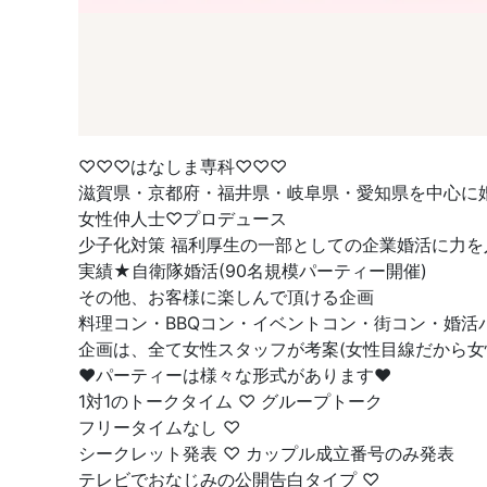
♡♡♡はなしま専科♡♡♡
滋賀県・京都府・福井県・岐阜県・愛知県を中心に
女性仲人士♡プロデュース
少子化対策 福利厚生の一部としての企業婚活に力を
実績★自衛隊婚活(90名規模パーティー開催)
その他、お客様に楽しんで頂ける企画
料理コン・BBQコン・イベントコン・街コン・婚
企画は、全て女性スタッフが考案(女性目線だから女
❤︎パーティーは様々な形式があります❤︎
1対1のトークタイム ♡ グループトーク
フリータイムなし ♡
シークレット発表 ♡ カップル成立番号のみ発表
テレビでおなじみの公開告白タイプ ♡