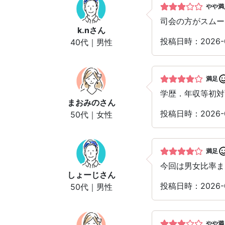
やや満
司会の方がスムー
k.n
さん
投稿日時：2026-
40代｜男性
満足
学歴．年収等初対
まおみの
さん
投稿日時：2026-
50代｜女性
満足
今回は男女比率ま
しょーじ
さん
投稿日時：2026-
50代｜男性
やや満