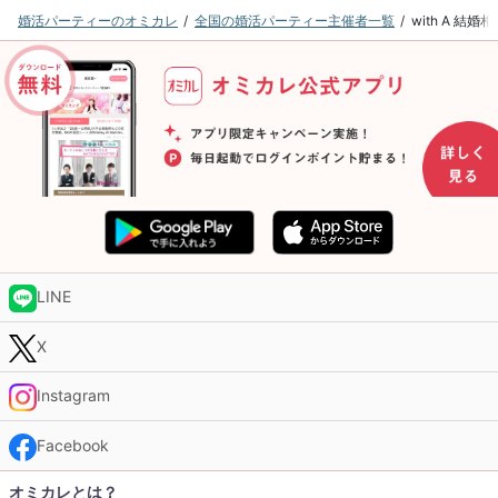
婚活パーティーのオミカレ
全国の婚活パーティー主催者一覧
with A 
LINE
X
Instagram
Facebook
オミカレとは？