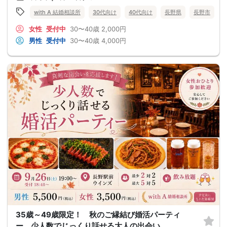
with A 結婚相談所
30代向け
40代向け
長野県
長野市
女性
受付中
30〜40歳
2,000円
男性
受付中
30〜40歳
4,000円
35歳～49歳限定！ 秋のご縁結び婚活パーティ
ー 少人数でじっくり話せる大人の出会い