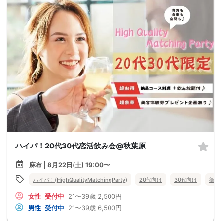
ハイパ！20代30代恋活飲み会@秋葉原
麻布 | 8月22日(土) 19:00〜
ハイパ！(HighQualityMatchingParty)
20代向け
30代向け
街コ
女性
受付中
21〜39歳
2,500円
男性
受付中
21〜39歳
6,500円