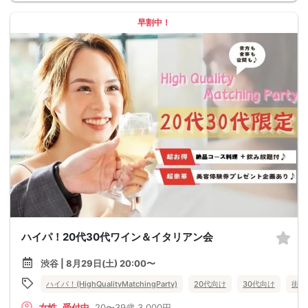
早割中！
ハイパ！20代30代ワイン＆イタリアン会
渋谷 | 8月29日(土) 20:00〜
ハイパ！(HighQualityMatchingParty)
20代向け
30代向け
街コ
女性
受付中
20〜39歳
3,000円