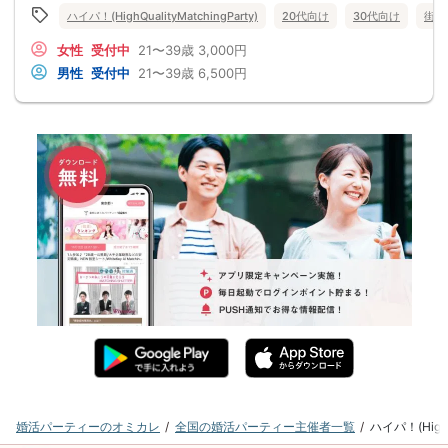
ハイパ！(HighQualityMatchingParty)
20代向け
30代向け
街コ
女性
受付中
21〜39歳
3,000円
男性
受付中
21〜39歳
6,500円
婚活パーティーのオミカレ
全国の婚活パーティー主催者一覧
ハイパ！(Hig