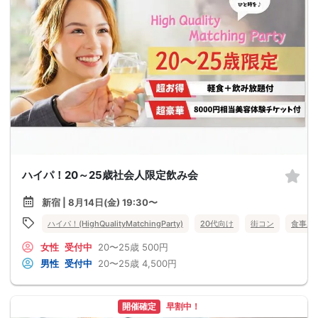
ハイパ！20～25歳社会人限定飲み会
新宿 | 8月14日(金) 19:30〜
ハイパ！(HighQualityMatchingParty)
20代向け
街コン
食事あ
女性
受付中
20〜25歳
500円
男性
受付中
20〜25歳
4,500円
開催確定
早割中！