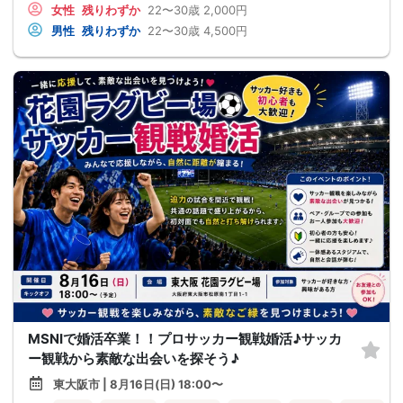
女性
残りわずか
22〜30歳
2,000円
男性
残りわずか
22〜30歳
4,500円
MSNIで婚活卒業！！プロサッカー観戦婚活♪サッカ
ー観戦から素敵な出会いを探そう♪
東大阪市 | 8月16日(日) 18:00〜