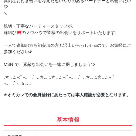
真剣なお付き合いを考えた思いやりのあるパートナーと出会いたい
♡
＼
親切・丁寧なパーティースタッフが、
縁結び🎀のノウハウで皆様の出会いをサポートいたします。
一人で参加の方も初参加の方も沢山いらっしゃるので、お気軽にご
参加ください♪
MSNIで、素敵な出会いを一緒に探しましょう♡
.☆.｡.:.+:ﾟ+｡ .ﾟ･..☆.｡.:.☆.｡.:.+:ﾟ+｡ .ﾟ･..☆.｡.:.☆.｡.:.+:ﾟ
+｡ .ﾟ･..☆.｡.:
※オミカレでの会員登録にあたっては本人確認が必要となります。
基本情報