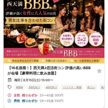
【16名規模！】西天満♪恋活街コン 評価の高いBBB
が会場【豪華料理に飲み放題】
梅田 | 8月15日(土) 15:00〜
MSNI
30代向け
40代向け
バツイチ・再婚
街コン
食事
女性
残りわずか
25〜45歳
300円
男性
残りわずか
28〜45歳
550円