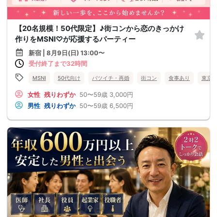
【20名規模！50代限定】♪街コンから恋のきっかけ
作りをMSNI♡が応援するパーティー
新宿 | 8月9日(日) 13:00〜
受付終了まで32時間
MSNI
50代向け
バツイチ・再婚
街コン
食事あり
東京
女性
残りわずか
50〜59歳
3,000円
男性
残りわずか
50〜59歳
6,500円