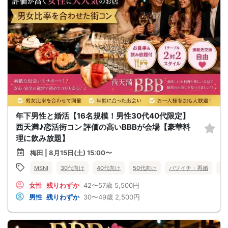
年下男性と婚活【16名規模！男性30代40代限定】
西天満♪恋活街コン 評価の高いBBBが会場【豪華料
理に飲み放題】
梅田 | 8月15日(土) 15:00〜
MSNI
30代向け
40代向け
50代向け
バツイチ・再婚
街
女性
残りわずか
42〜57歳
5,500円
男性
残りわずか
30〜49歳
2,500円