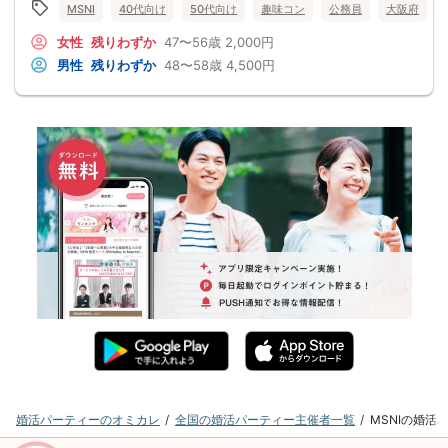
MSNI
40代向け
50代向け
趣味コン
公務員
大阪府
女性
残りわずか
47〜56歳
2,000円
男性
残りわずか
48〜58歳
4,500円
婚活パーティーのオミカレ
全国の婚活パーティー主催者一覧
MSNIの婚