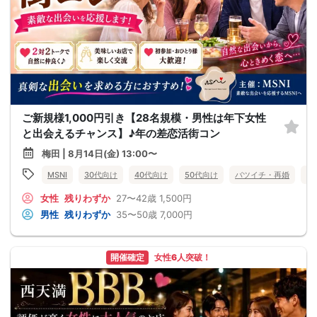
ご新規様1,000円引き【28名規模・男性は年下女性
と出会えるチャンス】♪年の差恋活街コン
梅田 | 8月14日(金) 13:00〜
MSNI
30代向け
40代向け
50代向け
バツイチ・再婚
街
女性
残りわずか
27〜42歳
1,500円
男性
残りわずか
35〜50歳
7,000円
開催確定
女性6人突破！