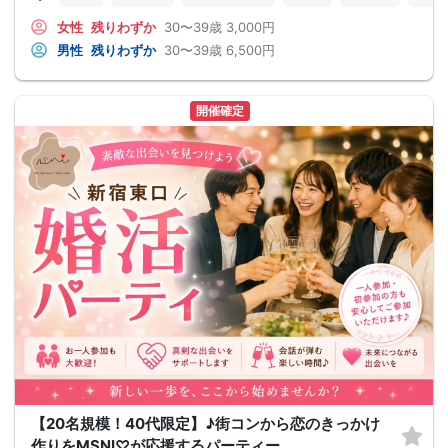
女性
残りわずか
30〜39歳
3,000円
男性
残りわずか
30〜39歳
6,500円
開催確定
【20名規模！40代限定】♪街コンから恋のきっかけ
作りをMSNI♡が応援するパーティー