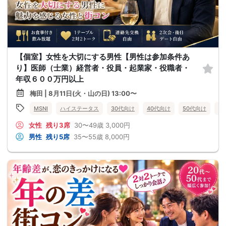
【個室】女性を大切にする男性【男性は参加条件あ
り】医師（士業）経営者・役員・起業家・役職者・
年収６００万円以上
梅田 | 8月11日(火・山の日) 13:00〜
MSNI
ハイステータス
30代向け
40代向け
50代向け
街
女性
残り3席
30〜49歳
3,000円
男性
残り5席
35〜55歳
8,000円