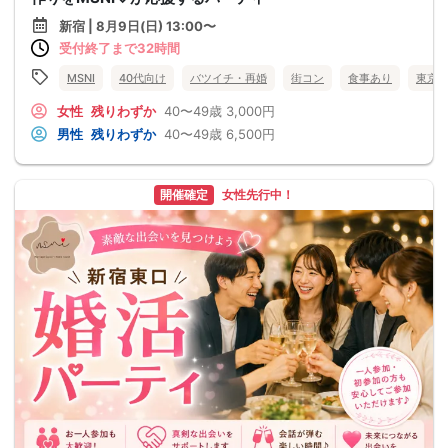
新宿 | 8月9日(日) 13:00〜
受付終了まで32時間
MSNI
40代向け
バツイチ・再婚
街コン
食事あり
東京
女性
残りわずか
40〜49歳
3,000円
男性
残りわずか
40〜49歳
6,500円
開催確定
女性先行中！