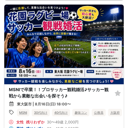
MSNIで卒業！！プロサッカー観戦婚活♪サッカー観
戦から素敵な出会いを探そう♪
東大阪市 | 8月16日(日) 18:00〜
MSNI
30代向け
40代向け
趣味コン
公務員
大阪府
女性
残りわずか
30〜49歳
2,000円