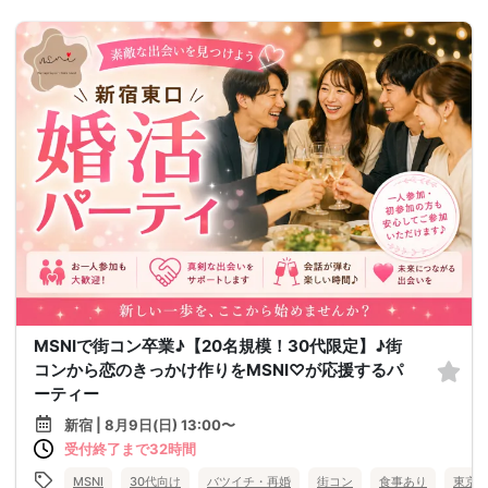
MSNIで街コン卒業♪【20名規模！30代限定】♪街
コンから恋のきっかけ作りをMSNI♡が応援するパ
ーティー
新宿 | 8月9日(日) 13:00〜
受付終了まで32時間
MSNI
30代向け
バツイチ・再婚
街コン
食事あり
東京