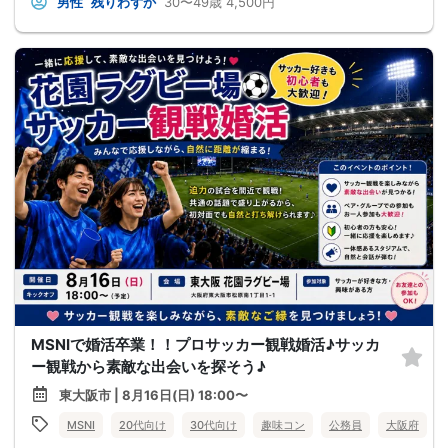
男性
残りわずか
30〜49歳
4,500円
MSNIで婚活卒業！！プロサッカー観戦婚活♪サッカ
ー観戦から素敵な出会いを探そう♪
東大阪市 | 8月16日(日) 18:00〜
MSNI
20代向け
30代向け
趣味コン
公務員
大阪府