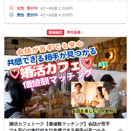
女性
受付中
42〜68歳
2,500円
男性
受付中
42〜68歳
4,500円
開催確定
男性急募！
婚活カフェトーク【価値観マッチング】会話が苦手
でも安心の進行付き♡共感できる相手が見つかる