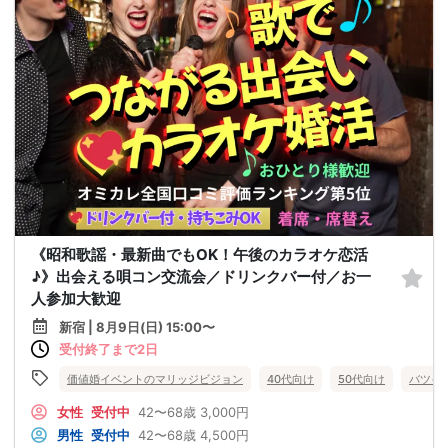
《昭和歌謡・最新曲でもOK！午後のカラオケ恋活
♪》出会える唄コン交流会／ドリンクバー付／お一
人参加大歓迎
新宿 | 8月9日(日) 15:00〜
受付終了まで2日
価値婚イベントのマリッジビジョン
40代向け
50代向け
バツイ
女性
受付中
42〜68歳
3,000円
男性
受付中
42〜68歳
4,500円