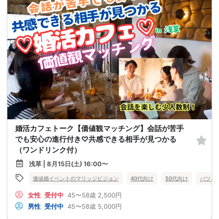
婚活カフェトーク【価値観マッチング】会話が苦手
でも安心の進行付き♡共感できる相手が見つかる
（ワンドリンク付）
浅草 | 8月15日(土) 16:00〜
価値婚イベントのマリッジビジョン
40代向け
50代向け
バツイ
女性
受付中
45〜58歳
2,500円
男性
受付中
45〜58歳
5,000円