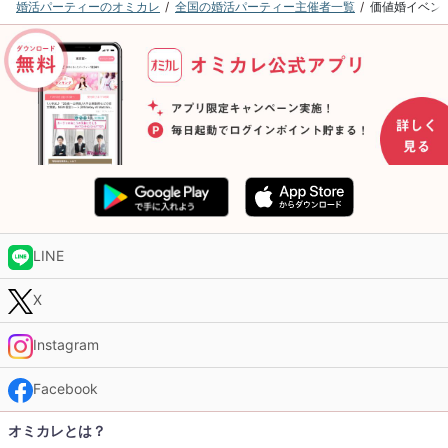
婚活パーティーのオミカレ
全国の婚活パーティー主催者一覧
価値婚イベン
LINE
X
Instagram
Facebook
オミカレとは？