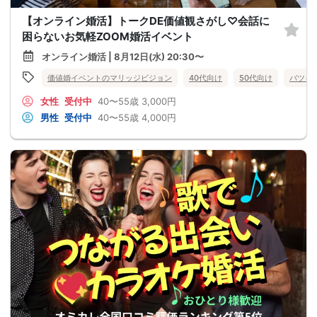
【オンライン婚活】トークDE価値観さがし♡会話に
困らないお気軽ZOOM婚活イベント
オンライン婚活 | 8月12日(水) 20:30〜
価値婚イベントのマリッジビジョン
40代向け
50代向け
バツイ
女性
受付中
40〜55歳
3,000円
男性
受付中
40〜55歳
4,000円