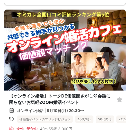
【オンライン婚活】トークDE価値観さがし♡会話に
困らないお気軽ZOOM婚活イベント
オンライン婚活 | 8月10日(月) 20:30〜
価値婚イベントのマリッジビジョン
40代向け
50代向け
バツイ
女性
受付中
40〜55歳
3,000円