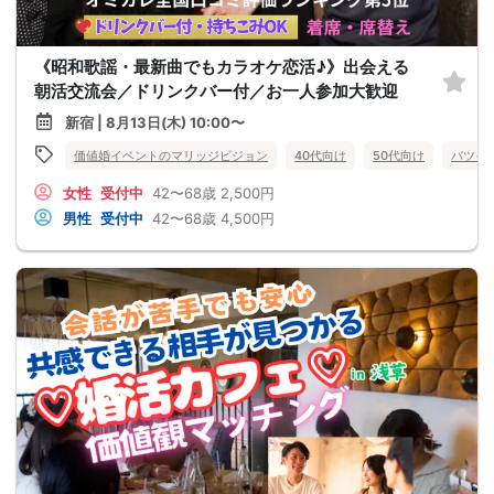
《昭和歌謡・最新曲でもカラオケ恋活♪》出会える
朝活交流会／ドリンクバー付／お一人参加大歓迎
新宿 | 8月13日(木) 10:00〜
価値婚イベントのマリッジビジョン
40代向け
50代向け
バツイ
女性
受付中
42〜68歳
2,500円
男性
受付中
42〜68歳
4,500円