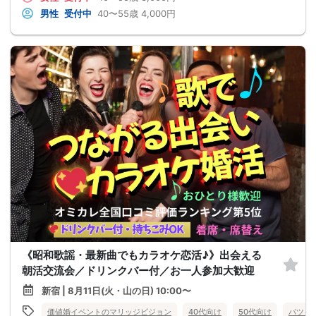
男性
受付中
40〜55歳
4,000円
《昭和歌謡・最新曲でもカラオケ恋活♪》出会える
朝活交流会／ドリンクバー付／お一人参加大歓迎
新宿 | 8月11日(火・山の日) 10:00〜
価値婚イベントのマリッジビジョン
40代向け
50代向け
バツイ