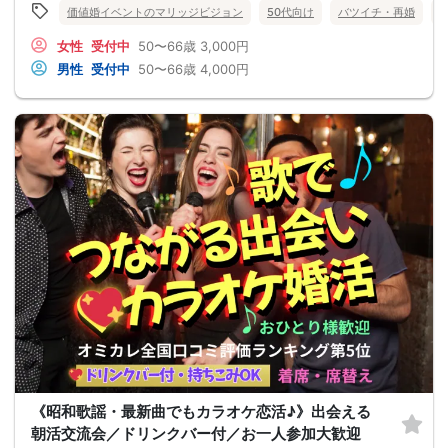
価値婚イベントのマリッジビジョン
50代向け
バツイチ・再婚
女性
受付中
50〜66歳
3,000円
男性
受付中
50〜66歳
4,000円
《昭和歌謡・最新曲でもカラオケ恋活♪》出会える
朝活交流会／ドリンクバー付／お一人参加大歓迎