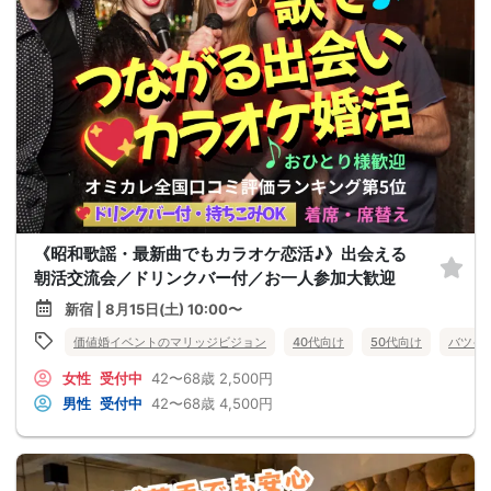
《昭和歌謡・最新曲でもカラオケ恋活♪》出会える
朝活交流会／ドリンクバー付／お一人参加大歓迎
新宿 | 8月15日(土) 10:00〜
価値婚イベントのマリッジビジョン
40代向け
50代向け
バツイ
女性
受付中
42〜68歳
2,500円
男性
受付中
42〜68歳
4,500円