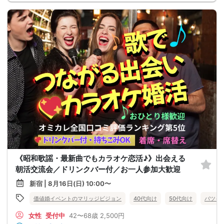
《昭和歌謡・最新曲でもカラオケ恋活♪》出会える
朝活交流会／ドリンクバー付／お一人参加大歓迎
新宿 | 8月16日(日) 10:00〜
価値婚イベントのマリッジビジョン
40代向け
50代向け
バツイ
女性
受付中
42〜68歳
2,500円