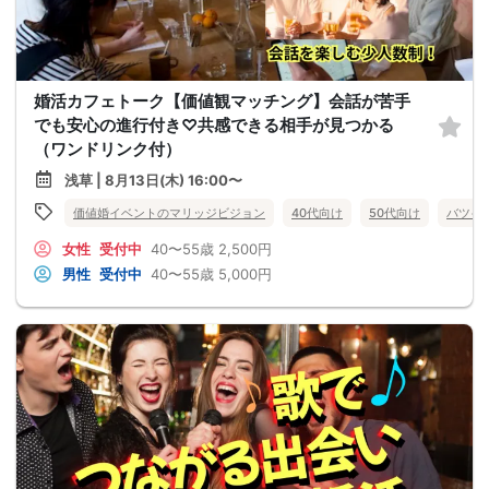
婚活カフェトーク【価値観マッチング】会話が苦手
でも安心の進行付き♡共感できる相手が見つかる
（ワンドリンク付）
浅草 | 8月13日(木) 16:00〜
価値婚イベントのマリッジビジョン
40代向け
50代向け
バツイ
女性
受付中
40〜55歳
2,500円
男性
受付中
40〜55歳
5,000円