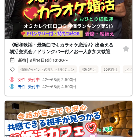
《昭和歌謡・最新曲でもカラオケ恋活♪》出会える
朝活交流会／ドリンクバー付／お一人参加大歓迎
新宿 | 8月14日(金) 10:00〜
価値婚イベントのマリッジビジョン
40代向け
50代向け
バツイ
女性
受付中
42〜68歳
2,500円
男性
受付中
42〜68歳
4,500円