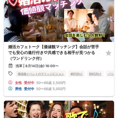
婚活カフェトーク【価値観マッチング】会話が苦手
でも安心の進行付き♡共感できる相手が見つかる
（ワンドリンク付）
浅草 | 8月14日(金) 16:00〜
価値婚イベントのマリッジビジョン
40代向け
50代向け
バツイ
女性
受付中
50〜66歳
2,500円
男性
受付中
50〜66歳
5,000円