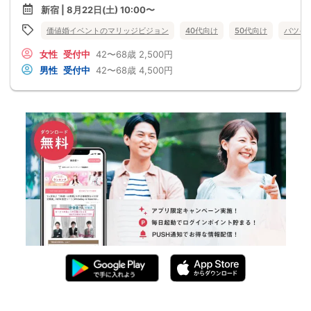
新宿 | 8月22日(土) 10:00〜
価値婚イベントのマリッジビジョン
40代向け
50代向け
バツイ
女性
受付中
42〜68歳
2,500円
男性
受付中
42〜68歳
4,500円