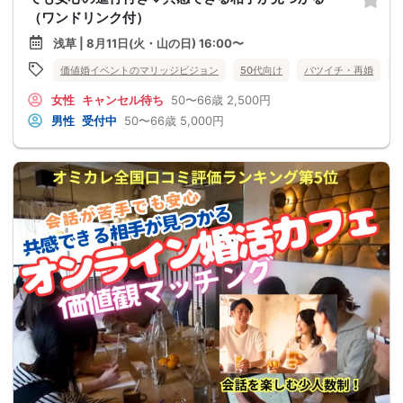
（ワンドリンク付）
浅草 | 8月11日(火・山の日) 16:00〜
価値婚イベントのマリッジビジョン
50代向け
バツイチ・再婚
女性
キャンセル待ち
50〜66歳
2,500円
男性
受付中
50〜66歳
5,000円