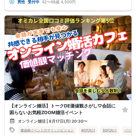
男性
受付中
42〜68歳
4,500円
【オンライン婚活】トークDE価値観さがし♡会話に
困らないお気軽ZOOM婚活イベント
オンライン婚活 | 8月17日(月) 20:30〜
価値婚イベントのマリッジビジョン
40代向け
50代向け
バツイ