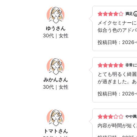
満足
メイクセミナーに
ゆう
さん
似合う色のアドバ
30代｜女性
投稿日時：2026-
非常に
とても明るく綺麗
みかん
さん
が過ぎました。あ
30代｜女性
投稿日時：2026-
やや満
内容が時間が短く
トマト
さん