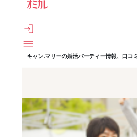
メインコンテンツへスキップ
キャン.マリーの婚活パーティー情報、口コ