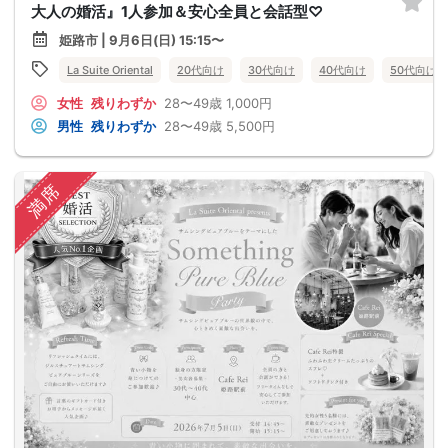
大人の婚活』1人参加＆安心全員と会話型♡
姫路市 | 9月6日(日) 15:15〜
La Suite Oriental
20代向け
30代向け
40代向け
50代向け
女性
残りわずか
28〜49歳
1,000円
男性
残りわずか
28〜49歳
5,500円
満席