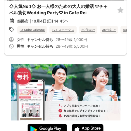
◇人気No.1◇ お一人様のための大人の婚活 ♡チャ
ペル貸切Wedding Party♡ in Cafe Rei
姫路市 | 10月4日(日) 14:45〜
La Suite Oriental
ハイステータス
20代向け
30代向け
40
女性
キャンセル待ち
28〜49歳
1,000円
男性
キャンセル待ち
28〜49歳
5,500円