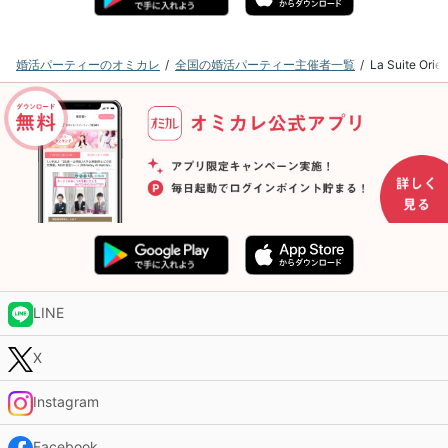
婚活パーティーのオミカレ
全国の婚活パーティー主催者一覧
La Suite
LINE
X
Instagram
Facebook