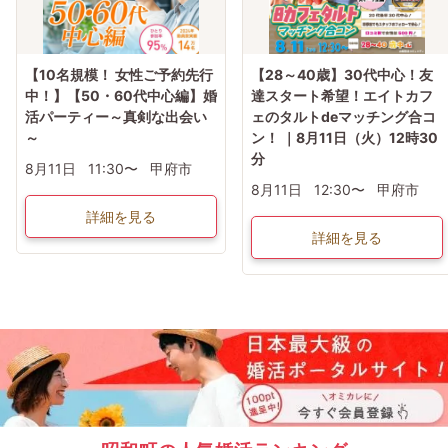
パーティ予約→木曜PM23:59迄は無料】
※女性初参加者様へ→初参加(当社参加履歴無し)よりキャンセルの場合は無料キャ
ンセル期間でもキャンセル料1500円
イベント2日前・前日2000円・イベント当日3000円
【10名規模！ 女性ご予約先行
【28～40歳】30代中心！友
中！】【50・60代中心編】婚
達スタート希望！エイトカフ
活パーティー～真剣な出会い
ェのタルトdeマッチング合コ
～
ン！ ｜8月11日（火）12時30
分
8月11日
11:30〜
甲府市
8月11日
12:30〜
甲府市
詳細を見る
詳細を見る