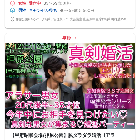
女性
受付中
35〜59歳
無料
@男性45~57歳位/女性40~57歳位 が主役♡ ※上限59歳迄
※婚歴は問いません(初婚・再婚希望共に参加OK)
男性
キャンセル待ち
40〜59歳
5,500円
男性素敵な男性編 男性は以下2点必須
①年収400万以上②包容力・優しさのある男性
押原公園(ゆめパーク昭和) 管理棟・2F大会議室 山梨県中巨摩郡昭和町押越1500-1
【女性に安心ルール】
★マッチングした方同士だけ直接連絡先交換OK/連絡先交換カードにて連絡先の
お渡しは自由♪
※ストレスの無い2巡廻り方式開催
早割中！
※当日の参加人数により一巡長め設定(7分間程度)のケースも御座います
女性応援キャンペーン→早割①にて0円ご招待の特別参加費♪(早割②500円・当
日1000円と上がります)
【甲府昭和会場】
甲府昭和中心部 100台以上駐車可/大型無料駐車場完備の『押原公園』貸切イベ
ントルーム開催
「サッカー協会」と書いてある、公園敷地内の管理棟・会館2階の大会議にて開催
毎回マッチング多数出てます♡幸せ会場 押原公園✨
【注意事項】
@飲食→無し/ミネラルウォーターorお茶のみ1本サービスご提供♪
参加賞にて全員にスイーツ1品おやつプレゼント♪
@現在の人数のお問い合わせは、ルールにて回答出来ないのでご遠慮下さい
@MAX12対12締切/最少催行人数2対2以上(疲れない90分目安開催/最大2H以内終
了厳守)
※男女比率±2名以内調整・異常な男女比率は御座いません
@中止判断タイミング→前日20:00で「最少催行人数」に満たしていない場合
【キャンセル規約】
注意事項→オミカレシステム上、よくある「誤って予約した」「予約後すぐにキ
ャンセルした」の理由でもキャンセル料対象だとキャンセル料が発生します。お
間違いがないか日程を今一度ご確認のうえエントリーして下さい
【甲府昭和会場/押原公園】脱ダラダラ婚活《アラ
★男性キャンセル規約★
予約後のキャンセルは予約した時点より下記のキャンセル料が発生します