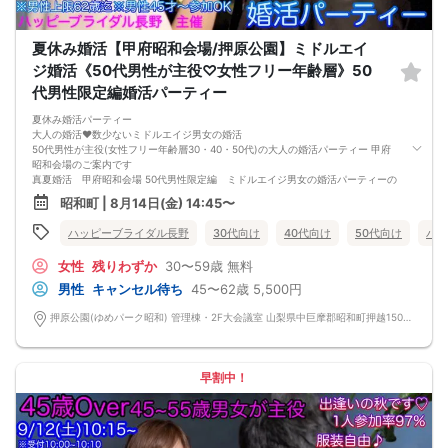
※男女比率±2名以内調整・異常な男女比率は御座いません
@中止判断タイミング→開催当日AM10:00に最少催行人数に満たない場合
【キャンセル規約】
夏休み婚活【甲府昭和会場/押原公園】ミドルエイ
注意事項→オミカレシステム上、よくある「誤って予約した」「予約後すぐにキ
ャンセルした」の理由でもキャンセル料対象だとキャンセル料が発生します。お
ジ婚活《50代男性が主役♡女性フリー年齢層》50
間違いがないか日程を今一度ご確認のうえエントリーして下さい
代男性限定編婚活パーティー
★男性キャンセル規約★
予約後のキャンセルは予約した時点より下記のキャンセル料が発生します
夏休み婚活パーティー
予約時~2日前迄は一律キャンセル料2000円
大人の婚活❤️数少ないミドルエイジ男女の婚活
イベント前日3000円・イベント当日5000円
50代男性が主役(女性フリー年齢層30・40・50代)の大人の婚活パーティー 甲府
★女性キャンセル規約★
昭和会場のご案内です
予約後のキャンセルはイベント開催日の3日前迄はキャンセル料無料【例:日曜の
真夏婚活 甲府昭和会場 50代男性限定編 ミドルエイジ男女の婚活パーティーの
パーティ予約→木曜PM23:59迄は無料】
開催です
※女性初参加者様へ→初参加(当社参加履歴無し)よりキャンセルの場合は無料キャ
昭和町 | 8月14日(金) 14:45〜
魅力的な大人の男性50代男性が主役です❤️
ンセル期間でもキャンセル料1500円
働き盛りで経済力 包容力 優しさの三拍子揃っており、とても頼りになる年齢
イベント2日前・前日2000円・イベント当日3000円
ハッピーブライダル長野
30代向け
40代向け
50代向け
バツ
層の男性メンバー✨
このパーティーでフィーリングの合う素敵なご縁を見つけてください✨
女性
残りわずか
30〜59歳
無料
エアコンの効いた涼しい貸切イベントルームにて気軽にお話ししてみてくださ
い！
男性
キャンセル待ち
45〜62歳
5,500円
各地より素敵なミドルエイジ男女の集まる婚活パーティーです お見逃しなく！
【参加資格】50代男性が主役
押原公園(ゆめパーク昭和) 管理棟・2F大会議室 山梨県中巨摩郡昭和町押越1500-1
男性男性→50~59歳位/上限62歳迄/対象年齢層以下も46歳〜参加OKです
女性フリー→30・40・50代(40~59才位女性が主役)
※婚歴は問いません
【甲府昭和会場】
早割中！
甲府昭和中心部 100台以上駐車可/大型無料駐車場完備の『押原公園』貸切イベ
ントルーム開催
「サッカー協会」と書いてある、公園敷地内の管理棟・会館2階の大会議にて開催
毎回マッチング多数出てます♡幸せ会場