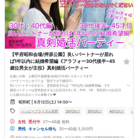
@現在の人数のお問い合わせは、ルールにて回答出来ないのでご遠慮下さい
@MAX12対12締切/最少催行人数2対2以上(疲れない90分目安開催/最大2H以内終
了厳守)
※男女比率±2名以内調整・異常な男女比率は御座いません
@中止判断タイミング→当日AM9:00で「最少催行人数」に満たしていない場合
【キャンセル規約】
注意事項→オミカレシステム上、よくある「誤って予約した」「予約後すぐにキ
ャンセルした」の理由でもキャンセル料対象だとキャンセル料が発生します。お
間違いがないか日程を今一度ご確認のうえエントリーして下さい
★男性キャンセル規約★
予約後のキャンセルは予約した時点より下記のキャンセル料が発生します
【甲府昭和会場/押原公園】良いパートナーが居れ
予約時~2日前迄は一律キャンセル料2000円
イベント前日3000円・イベント当日5000円
ば1年以内に結婚希望編《アラフォー30代後半~45
★女性キャンセル規約★
歳位男女が主役》真剣婚活パーティー
予約後のキャンセルはイベント開催日の3日前迄はキャンセル料無料【例:日曜の
パーティ予約→木曜PM23:59迄は無料】
出逢いの秋 土曜日午後開催/余裕の14:50~スタートです♡
※女性初参加者様へ→初参加(当社参加履歴無し)よりキャンセルの場合は無料キャ
パーティーコンセプトは『脱ダラダラ婚活♡』
ンセル期間でもキャンセル料1500円
良いパートナーががおり、意気投合すれば『1年以内に結婚希望編』です
イベント2日前・前日2000円・イベント当日3000円
婚活パーティーは意気投合すると記念日の3ヶ月、半年、1年 等区切りの記念日
に入籍されるカップル多数です❤️
良いご縁が有ればご縁に前向きな真剣な婚活男女の集いです♡このパーティーで
昭和町 | 9月12日(土) 14:50〜
運命のご縁掴んでください✨
1人参加率97% 服装自由♪ 連絡先カードでお渡し自由(枚数制限無し)
ハッピーブライダル長野
20代向け
30代向け
40代向け
バツ
お気軽婚活パーティー 気楽な気持ちでご参加ください！
参加資格は30代・40代男女/アラフォー男女編❤️
女性
受付中
27〜49歳
無料
……アラフォー男女35~45才位男女が主役です……
@男性36~45歳位/女性34~45歳位 が主役♡
男性
キャンセル待ち
35〜49歳
5,500円
※婚歴は問いません(初婚・再婚希望共に参加OK)
※年上男性がタイプの女性は27才~参加OK
押原公園(ゆめパーク昭和) 管理棟・2F大会議室 山梨県中巨摩郡昭和町押越1500-1