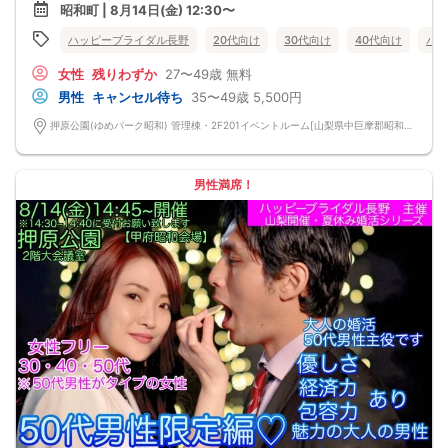
参加資格は『この夏迄に素敵な恋人を♡』とお考えの真剣男女の集い
昭和町 | 8月14日(金) 12:30〜
１人参加率97% フリータイム無し ストレス無し
１人で行けるお気軽婚活パーティーです
ハッピーブライダル長野
20代向け
30代向け
40代向け
バツ
気楽な気持ちでご参加ください！
【女性に安心ルール】
女性
残りわずか
27〜49歳
無料
★マッチングした方同士だけ直接連絡先交換OK/連絡先交換カードにて連絡先の
お渡しは自由♪
男性
キャンセル待ち
35〜49歳
5,500円
※ストレスの無い2巡廻り方式開催
※当日の参加人数により一巡長め設定(7分間程度)のケースも御座います
押原公園(ゆめパーク昭和) 管理棟・2F201イベントルーム[山梨県中巨摩郡昭和町押越1500-1] 山梨県中巨摩郡昭和町押越1500-1
女性応援キャンペーン→早割①にて0円ご招待の特別参加費♪(早割②500円・当
日1000円と上がります)
【30・40代男女編】参加資格は
30代後半~45才位の男女が主役 上限は49才迄
男性満席！
※女性27才~参加可
※婚歴は問いません(再婚希望・初婚共に参加可能)
※年収300万以上ある社会人男性
【甲府昭和会場】
甲府昭和中心部 100台以上駐車可/大型無料駐車場完備の『押原公園』貸切イベ
ントルーム開催
「サッカー協会」と書いてある、公園敷地内の管理棟・会館にて開催
【女性に安心ルール】
★マッチングした方同士だけ直接連絡先交換OK
(連絡先交換カードでのアプローチ♪好意ある男性より連絡先が枚数フリーで貰え
ます)
★女性参加費応援 早割①0円ご招待♪(早割②500円・当日1000円と上がりま
す)
【注意事項】
@飲食→無し/ミネラルウォーターorお茶のみ1本サービスご提供♪
@現在の人数のお問い合わせは、ルールにて回答出来ないのでご遠慮下さい
@MAX12対12締切/最少催行人数2対2以上