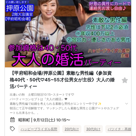
【女性に安心ルール】
★マッチングした方同士だけ直接連絡先交換OK
アタックカード[連絡先記入OK]を渡すのはOKです！
※孤立を招くフリータイム無し
※1巡長めor2巡廻り方式開催(当日に参加人数により判断)
【注意事項】
@服装自由♪
@飲食→無し/ミネラルウォーターorお茶のみ1本サービス♪
@現在の人数のお問い合わせは、ルールにて回答出来ないのでご遠慮下さい
@募集人数 MAX12対12締切/最少催行人数2対2以上(疲れない90分目安の運営/最
大2H以内)
※男女比率±2名以内調整・異常な男女比率は御座いません
@中止判断タイミング→イベント当日正午12:00に最少催行人数に達して居ない場
合
【キャンセル規約】
注意事項→オミカレシステム上、よくある「誤って予約した」「予約後すぐにキ
【甲府昭和会場/押原公園】素敵な男性編《参加資
ャンセルした」の理由でもキャンセル料対象だとキャンセル料が発生します。お
間違いがないか日程を今一度ご確認のうえエントリーして下さい
格40代・50代♡45~55才位男女が主役》大人の婚
★男性キャンセル規約★
活パーティー
予約後のキャンセルは予約した時点より下記のキャンセル料が発生します
予約時~2日前迄は一律キャンセル料2000円
出逢いの秋 土曜日朝活10:15~スタートです♡
イベント前日3000円/当日5000円
パーティーコンセプトは『大人の婚活』❤️
★女性キャンセル規約★
素敵な男性編で結婚を考えられる素敵な男性がエントリー中です✨
予約後のキャンセルはイベント開催日の3日前迄はキャンセル料無料【例:日曜の
朝活にて正午頃解散です。マッチングしたら素敵な異性と公園デートやカフェデ
パーティ予約→木曜PM23:59迄は無料】
ートも出来るかも。。
※女性初参加者様へ→初参加(当社参加履歴無し)よりキャンセルの場合は無料キャ
貸切大会場で素敵なご縁を見つけてください♪
ンセル期間でもキャンセル料1500円
昭和町 | 9月12日(土) 10:15〜
1人参加率97% 服装自由♪ 連絡先カードでお渡し自由(枚数制限無し)
イベント2日前・前日2000円/当日3000円
お気軽婚活パーティー 気楽な気持ちでご参加ください！
ハッピーブライダル長野
20代向け
30代向け
バツイチ・再婚
【参加資格】40代・50代男女
……ミドルエイジ男女編……