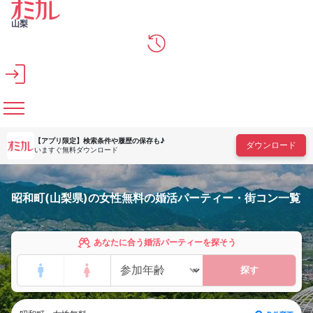
メインコンテンツへスキップ
山梨
【アプリ限定】
検索条件や履歴の保存も♪
ダウンロード
いますぐ無料ダウンロード
昭和町(山梨県)の女性無料の婚活パーティー・街コン一覧
あなたに合う婚活パーティーを探そう
探す