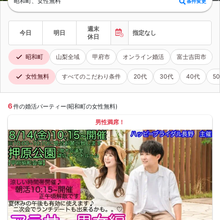
昭和町、女性無料
条件変更
週末
今日
明日
指定なし
休日
昭和町
山梨全域
甲府市
オンライン婚活
富士吉田市
女性無料
すべてのこだわり条件
20代
30代
40代
5
6
件の婚活パーティー(昭和町の女性無料)
男性満席！