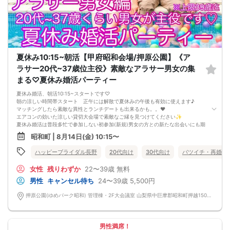
夏休み10:15~朝活【甲府昭和会場/押原公園】《ア
ラサー20代~37歳位主役》素敵なアラサー男女の集
まる♡夏休み婚活パーティー
夏休み婚活、朝活10:15~スタートです♡
朝の涼しい時間帯スタート 正午には解散で夏休みの午後も有効に使えます♪
マッチングしたら素敵な異性とランチデートも出来るかも。。❤️
エアコンの効いた涼しい貸切大会場で素敵なご縁を見つけてください✨
夏休み婚活は普段多忙で参加しない初参加(新規)男女の方との新たな出会いにも期
待大♡初参加男女大歓迎✨
昭和町 | 8月14日(金) 10:15〜
1人参加率97% 服装自由♪ 連絡先カードでお渡し自由(枚数制限無し)
お気軽婚活パーティー 気楽な気持ちでご参加ください！
ハッピーブライダル長野
20代向け
30代向け
バツイチ・再婚
年齢層は20代〜37歳くらいアラサー男女が主役です❤️
……アラサー男女編……
女性
残りわずか
22〜39歳
無料
@男性24~37歳位/女性22~37歳位 が主役♡ ※上限39歳迄
※婚歴は問いません(初婚・再婚希望共に参加OK)
男性
キャンセル待ち
24〜39歳
5,500円
【女性に安心ルール】
★マッチングした方同士だけ直接連絡先交換OK/連絡先交換カードにて連絡先の
押原公園(ゆめパーク昭和) 管理棟・2F大会議室 山梨県中巨摩郡昭和町押越1500-1
お渡しは自由♪
※ストレスの無い2巡廻り方式開催
※当日の参加人数により一巡長め設定(7分間程度)のケースも御座います
女性応援キャンペーン→早割①にて0円ご招待の特別参加費♪(早割②500円・当
男性満席！