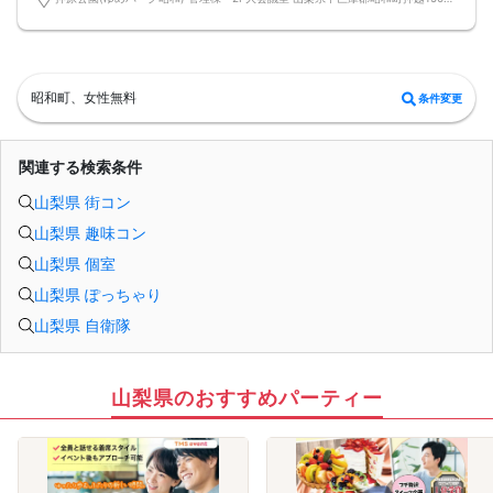
【女性に安心ルール】
★マッチングした方同士だけ直接連絡先交換OK/連絡先交換カードにて連絡先の
お渡しは自由♪
※ストレスの無い2巡廻り方式開催
※当日の参加人数により一巡長め設定(7分間程度)のケースも御座います
女性応援キャンペーン→早割①にて0円ご招待の特別参加費♪(早割②500円・当
昭和町、女性無料
条件変更
日1000円と上がります)
【甲府昭和会場】
甲府昭和中心部 100台以上駐車可/大型無料駐車場完備の『押原公園』貸切イベ
ントルーム開催
関連する検索条件
「サッカー協会」と書いてある、公園敷地内の管理棟・会館2階の大会議にて開催
毎回マッチング多数出てます♡幸せ会場 押原公園✨
山梨県 街コン
【注意事項】
@飲食→無し/ミネラルウォーターorお茶のみ1本サービスご提供♪
山梨県 趣味コン
参加賞にて全員にスイーツ1品おやつプレゼント♪
@現在の人数のお問い合わせは、ルールにて回答出来ないのでご遠慮下さい
山梨県 個室
@MAX12対12締切/最少催行人数2対2以上(疲れない90分目安開催/最大2H以内終
了厳守)
山梨県 ぽっちゃり
※男女比率±2名以内調整・異常な男女比率は御座いません
山梨県 自衛隊
@中止判断タイミング→当日AM10:00で「最少催行人数」に満たしていない場合
【キャンセル規約】
注意事項→オミカレシステム上、よくある「誤って予約した」「予約後すぐにキ
ャンセルした」の理由でもキャンセル料対象だとキャンセル料が発生します。お
間違いがないか日程を今一度ご確認のうえエントリーして下さい
山梨県のおすすめパーティー
★男性キャンセル規約★
予約後のキャンセルは予約した時点より下記のキャンセル料が発生します
予約時~2日前迄は一律キャンセル料2000円
イベント前日3000円・イベント当日5000円
★女性キャンセル規約★
予約後のキャンセルはイベント開催日の3日前迄はキャンセル料無料【例:日曜の