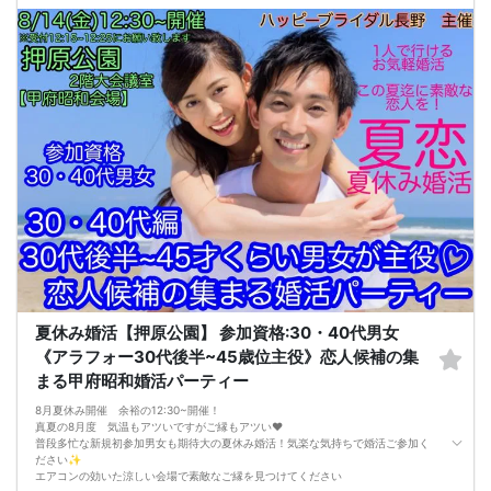
日1000円と上がります)
【甲府昭和会場】
甲府昭和中心部 100台以上駐車可/大型無料駐車場完備の『押原公園』貸切イベ
ントルーム開催
「サッカー協会」と書いてある、公園敷地内の管理棟・会館2階の大会議にて開催
毎回マッチング多数出てます♡幸せ会場 押原公園✨
【注意事項】
@飲食→無し/ミネラルウォーターorお茶のみ1本サービスご提供♪
参加賞にて全員にスイーツ1品おやつプレゼント♪
@現在の人数のお問い合わせは、ルールにて回答出来ないのでご遠慮下さい
@MAX12対12締切/最少催行人数2対2以上
※男女比率±2名以内調整・異常な男女比率は御座いません
@中止判断タイミング→開催前日21時で「最少催行人数」に満たしていない場合
【キャンセル規約】
注意事項→オミカレシステム上、よくある「誤って予約した」「予約後すぐにキ
ャンセルした」の理由でもキャンセル料対象だとキャンセル料が発生します。お
間違いがないか日程を今一度ご確認のうえエントリーして下さい
★男性キャンセル規約★
予約後のキャンセルは予約した時点より下記のキャンセル料が発生します
予約時~2日前迄は一律キャンセル料2000円
夏休み婚活【押原公園】 参加資格:30・40代男女
イベント前日3000円・イベント当日5000円
★女性キャンセル規約★
《アラフォー30代後半~45歳位主役》恋人候補の集
予約後のキャンセルはイベント開催日の3日前迄はキャンセル料無料【例:日曜の
まる甲府昭和婚活パーティー
パーティ予約→木曜PM23:59迄は無料】
※女性初参加者様へ→初参加(当社参加履歴無し)よりキャンセルの場合は無料キャ
8月夏休み開催 余裕の12:30~開催！
ンセル期間でもキャンセル料1500円
真夏の8月度 気温もアツいですがご縁もアツい❤️
イベント2日前・前日2000円・イベント当日3000円
普段多忙な新規初参加男女も期待大の夏休み婚活！気楽な気持ちで婚活ご参加く
ださい✨
エアコンの効いた涼しい会場で素敵なご縁を見つけてください