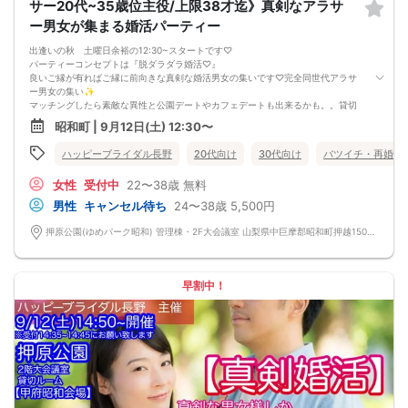
サー20代~35歳位主役/上限38才迄》真剣なアラサ
予約時~2日前迄は一律キャンセル料2000円
ー男女が集まる婚活パーティー
イベント前日3000円・イベント当日5000円
★女性キャンセル規約★
出逢いの秋 土曜日余裕の12:30~スタートです♡
予約後のキャンセルはイベント開催日の3日前迄はキャンセル料無料【例:日曜の
パーティーコンセプトは『脱ダラダラ婚活♡』
パーティ予約→木曜PM23:59迄は無料】
良いご縁が有ればご縁に前向きな真剣な婚活男女の集いです♡完全同世代アラサ
※女性初参加者様へ→初参加(当社参加履歴無し)よりキャンセルの場合は無料キャ
ー男女の集い✨
ンセル期間でもキャンセル料1500円
マッチングしたら素敵な異性と公園デートやカフェデートも出来るかも。。貸切
イベント2日前・前日2000円・イベント当日3000円
大会場で素敵なご縁を見つけてください♪
昭和町 | 9月12日(土) 12:30〜
1人参加率97% 服装自由♪ 連絡先カードでお渡し自由(枚数制限無し)
お気軽婚活パーティー 気楽な気持ちでご参加ください！
ハッピーブライダル長野
20代向け
30代向け
バツイチ・再婚
年齢層は20代〜35歳くらいアラサー男女が主役です❤️
……アラサー男女編……
女性
受付中
22〜38歳
無料
@男性24~35歳位/女性22~35歳位 が主役♡ ※上限38歳迄
※婚歴は問いません(初婚・再婚希望共に参加OK)
男性
キャンセル待ち
24〜38歳
5,500円
【女性に安心ルール】
★マッチングした方同士だけ直接連絡先交換OK/連絡先交換カードにて連絡先の
押原公園(ゆめパーク昭和) 管理棟・2F大会議室 山梨県中巨摩郡昭和町押越1500-1
お渡しは自由♪
※ストレスの無い2巡廻り方式開催
※当日の参加人数により一巡長め設定(7分間程度)のケースも御座います
女性応援キャンペーン→早割①にて0円ご招待の特別参加費♪(早割②500円・当
早割中！
日1000円と上がります)
【甲府昭和会場】
甲府昭和中心部 100台以上駐車可/大型無料駐車場完備の『押原公園』貸切イベ
ントルーム開催
「サッカー協会」と書いてある、公園敷地内の管理棟・会館2階の大会議にて開催
毎回マッチング多数出てます♡幸せ会場 押原公園✨
【注意事項】
@飲食→無し/ミネラルウォーターorお茶のみ1本サービスご提供♪
参加賞にて全員にスイーツ1品おやつプレゼント♪