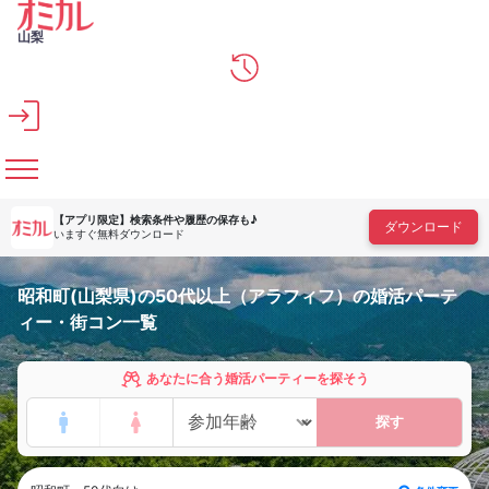
メインコンテンツへスキップ
山梨
【アプリ限定】
検索条件や履歴の保存も♪
ダウンロード
いますぐ無料ダウンロード
昭和町(山梨県)の50代以上（アラフィフ）の婚活パーテ
ィー・街コン一覧
あなたに合う婚活パーティーを探そう
探す