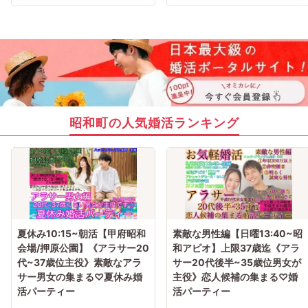
昭和町の人気婚活ランキング
夏休み10:15~朝活【甲府昭和
素敵な男性編【日曜13:40~昭
会場/押原公園】《アラサー20
和アピオ】上限37歳迄《アラ
代~37歳位主役》素敵なアラ
サー20代後半~35歳位男女が
サー男女の集まる♡夏休み婚
主役》恋人候補の集まる♡婚
活パーティー
活パーティー