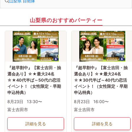
山梨県 自衛隊
@中止判断タイミング→開催前日の20:00までに最少催行人数に満たない場合
【キャンセル規約】
注意事項→オミカレシステム上、よくある「誤って予約した」「予約後すぐにキ
ャンセルした」の理由でもキャンセル料対象だとキャンセル料が発生します。お
間違いがないか日程を今一度ご確認のうえエントリーして下さい
山梨県のおすすめパーティー
★男性キャンセル規約★
予約後のキャンセルは予約した時点より下記のキャンセル料が発生します
予約時~2日前迄は一律キャンセル料2000円
イベント前日3000円・イベント当日5000円
★女性キャンセル規約★
予約後のキャンセルはイベント開催日の3日前迄はキャンセル料無料【例:日曜の
パーティ予約→木曜PM23:59迄は無料】
※女性初参加者様へ→初参加(当社参加履歴無し)よりキャンセルの場合は無料キャ
ンセル期間でもキャンセル料1500円
イベント2日前・前日2000円・イベント当日3000円
『超早割中』【富士吉田・抽
『超早割中』【富士吉田・抽
選会あり】☆★最大24名
選会あり】☆★最大24名
☆★40代半ば～50代の恋活
☆★30代半ば～40代の恋活
イベント！（女性限定・早期
イベント！（女性限定・早期
申込特典）
申込特典）
8月23日
13:30〜
8月23日
16:00〜
富士吉田市
富士吉田市
詳細を見る
詳細を見る