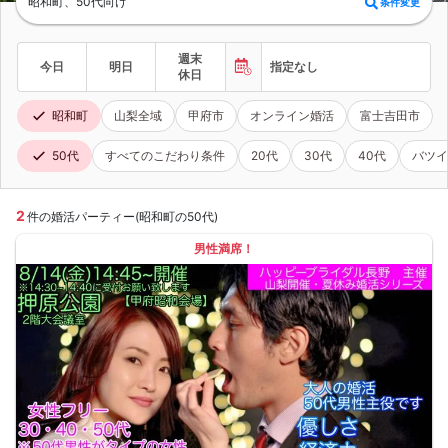
昭和町、50代向け
条件変更
週末
今日
明日
指定なし
休日
昭和町
山梨全域
甲府市
オンライン婚活
富士吉田市
50代
すべてのこだわり条件
20代
30代
40代
バツイ
2
件の婚活パーティー(昭和町の50代)
男性満席！