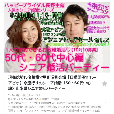
甲府昭和中心部 100台以上駐車可/大型無料駐車場完備の『押原公園』貸切イベ
ントルーム開催
「サッカー協会」と書いてある、公園敷地内の管理棟・会館2階の大会議にて開催
毎回マッチング多数出てます♡幸せ会場
【女性に安心ルール】
★マッチングした方同士だけ直接連絡先交換OK
アタックカード[連絡先記入OK]を渡すのはOKです！
※孤立を招くフリータイム無し
※1巡長めor2巡廻り方式開催(当日に参加人数により判断)
【注意事項】
@服装自由♪
@飲食→無し/ミネラルウォーターorお茶のみ1本サービス♪
@現在の人数のお問い合わせは、ルールにて回答出来ないのでご遠慮下さい
@募集人数 MAX12対12締切/最少催行人数2対2以上(疲れない90分目安の運営/最
大2H以内)
※男女比率±2名以内調整・異常な男女比率は御座いません
@中止判断タイミング→イベント当日正午12:00に最少催行人数に達して居ない場
合
【キャンセル規約】
注意事項→オミカレシステム上、よくある「誤って予約した」「予約後すぐにキ
現在総勢15名規模♡甲府昭和会場【日曜開催11:15~
ャンセルした」の理由でもキャンセル料対象だとキャンセル料が発生します。お
間違いがないか日程を今一度ご確認のうえエントリーして下さい
アピオ】今流行りのシニア婚活《50・60代中心
★男性キャンセル規約★
編》山梨県シニア婚活パーティー
予約後のキャンセルは予約した時点より下記のキャンセル料が発生します
予約時~2日前迄は一律キャンセル料2000円
2~3ヶ月に一度のチャンス！
イベント前日3000円/当日5000円
毎回マッチングが多数出る✨式場アピア開催
★女性キャンセル規約★
シニア婚活パーティー甲府昭和会場❤️50・60代中心編のご案内です
予約後のキャンセルはイベント開催日の3日前迄はキャンセル料無料【例:日曜の
会場は雰囲気抜群の式場アピオ(甲府昭和ICより車で2分程度)大型無料駐車場完備
パーティ予約→木曜PM23:59迄は無料】
喫茶ラウンジ『アジェット・デセールセレス』アピオ自慢の選べるケーキ＆お飲
※女性初参加者様へ→初参加(当社参加履歴無し)よりキャンセルの場合は無料キャ