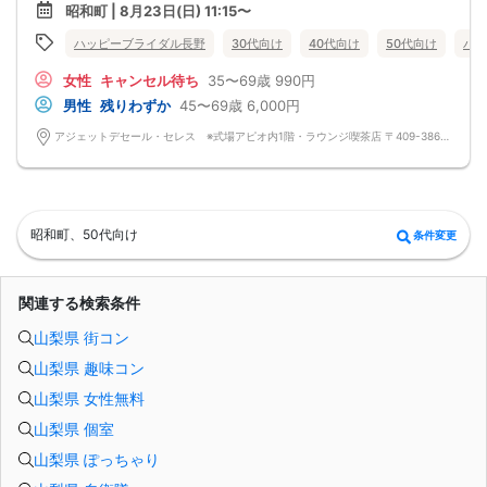
み物付♪
ンセル期間でもキャンセル料1500円
昭和町 | 8月23日(日) 11:15〜
☆★女性応援キャンペーン☆★
イベント2日前・前日2000円/当日3000円
選べるケーキ🍰＆ワンドリンク付き♪ 早割①→🉐な婚活990円です♪
ハッピーブライダル長野
30代向け
40代向け
50代向け
バツ
☆★シニア婚活パーティーは気楽に参加できる出逢いのイベントです☆★
参加費以外にマッチング料・成婚料も一才ありません
女性
キャンセル待ち
35〜69歳
990円
男女共に連絡先交換カードにてアプローチ自由です！良いご縁があります様
に。。
男性
残りわずか
45〜69歳
6,000円
1人で気楽に参加できるシニア婚活パーティーです♡♪ 1人参加率95%
初参加の男女様モテ期です♡気楽な気持ちでご参加ください（＾_＾）
アジェットデセール・セレス ※式場アピオ内1階・ラウンジ喫茶店 〒409-3866 山梨県中巨摩郡昭和町西条３５５９ アシェットデセールセレス
シニア婚活は成婚に拘る事なく、お食事相手探し・趣味仲間探しなどお友達探し
のつもりで参加してみてください♡運命の扉をあけて素敵なご縁を掴んでくださ
い❤️
参加資格は《50代・60代の独身 男・女》
独身で良いご縁があればご縁に前向きなシニア男女
対象年齢以下も男性45才~/女性35才~参加OK
昭和町、50代向け
条件変更
男女共に10対10にて人数制限にて募集/持ち時間をゆっくりお取りしてお話し頂け
ます♪
トーク方法は一巡ゆっくりのお人柄重視婚活♡
10分間目安[7分間保証]にて参加人数に応じて持ち時間決定！
関連する検索条件
ストレスになるフリータイムは一切ありません！
☆お茶飲み・お食事仲間探しに…
山梨県 街コン
☆趣味仲間探しに… 旅行・カラオケ・ゴルフ・温泉等
☆第2の人生のパートナー探しに…
山梨県 趣味コン
【注意事項】
@飲食→有り/選べるケーキ＆ワンドリンク付
山梨県 女性無料
@現在の人数のお問い合わせは、ルールにて回答出来ないのでご遠慮下さい
@募集人数 MAX10対10締切/最少催行人数2対2以上
山梨県 個室
※疲れない90分目安・最大2Hの開催
山梨県 ぽっちゃり
※男女比率±2名以内調整・異常な男女比率は御座いません
※やむ得ない理由での当日キャンセルで人数差が生じるケースも稀にございます