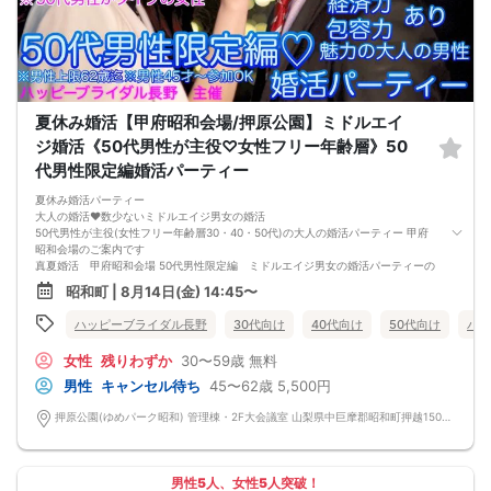
夏休み婚活【甲府昭和会場/押原公園】ミドルエイ
ジ婚活《50代男性が主役♡女性フリー年齢層》50
代男性限定編婚活パーティー
夏休み婚活パーティー
大人の婚活❤️数少ないミドルエイジ男女の婚活
50代男性が主役(女性フリー年齢層30・40・50代)の大人の婚活パーティー 甲府
昭和会場のご案内です
真夏婚活 甲府昭和会場 50代男性限定編 ミドルエイジ男女の婚活パーティーの
開催です
昭和町 | 8月14日(金) 14:45〜
魅力的な大人の男性50代男性が主役です❤️
働き盛りで経済力 包容力 優しさの三拍子揃っており、とても頼りになる年齢
ハッピーブライダル長野
30代向け
40代向け
50代向け
バツ
層の男性メンバー✨
このパーティーでフィーリングの合う素敵なご縁を見つけてください✨
女性
残りわずか
30〜59歳
無料
エアコンの効いた涼しい貸切イベントルームにて気軽にお話ししてみてくださ
い！
男性
キャンセル待ち
45〜62歳
5,500円
各地より素敵なミドルエイジ男女の集まる婚活パーティーです お見逃しなく！
【参加資格】50代男性が主役
押原公園(ゆめパーク昭和) 管理棟・2F大会議室 山梨県中巨摩郡昭和町押越1500-1
男性男性→50~59歳位/上限62歳迄/対象年齢層以下も46歳〜参加OKです
女性フリー→30・40・50代(40~59才位女性が主役)
※婚歴は問いません
【甲府昭和会場】
男性5人、女性5人突破！