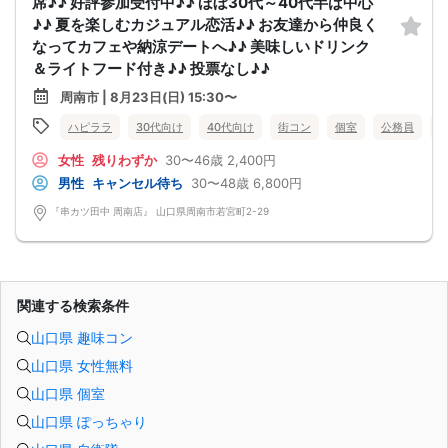
席♪♪ 好評参加受付中♪♪ ほぼ30代～40代半ば中心
♪♪ 夏を楽しむカジュアル恋活♪♪ お友達から仲良く
なってカフェや納涼デートへ♪♪ 美味しいドリンク
＆ライトフード付き♪♪ 投票なし♪♪
周南市 | 8月23日(日) 15:30〜
ハピララ
30代向け
40代向け
街コン
個室
公務員
女性
残りわずか
30〜46歳
2,400円
男性
キャンセル待ち
30〜48歳
6,800円
『串カツ田中 周南店』 山口県周南市若宮町2-29
関連する検索条件
山口県 趣味コン
山口県 女性無料
山口県 個室
山口県 ぽっちゃり