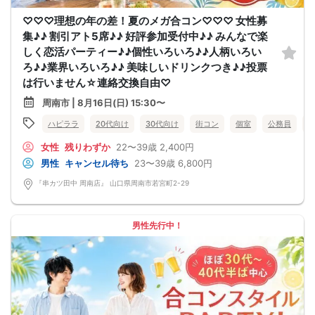
♡♡♡理想の年の差！夏のメガ合コン♡♡♡ 女性募
集♪♪ 割引アト5席♪♪ 好評参加受付中♪♪ みんなで楽
しく恋活パーティー♪♪個性いろいろ♪♪人柄いろい
ろ♪♪業界いろいろ♪♪ 美味しいドリンクつき♪♪投票
は行いません☆連絡交換自由♡
周南市 | 8月16日(日) 15:30〜
ハピララ
20代向け
30代向け
街コン
個室
公務員
女性
残りわずか
22〜39歳
2,400円
男性
キャンセル待ち
23〜39歳
6,800円
『串カツ田中 周南店』 山口県周南市若宮町2-29
男性先行中！