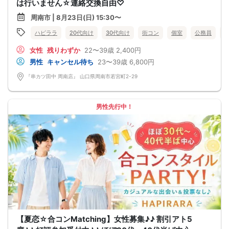
は行いません☆連絡交換自由♡
周南市 | 8月23日(日) 15:30〜
ハピララ
20代向け
30代向け
街コン
個室
公務員
女性
残りわずか
22〜39歳
2,400円
男性
キャンセル待ち
23〜39歳
6,800円
『串カツ田中 周南店』 山口県周南市若宮町2-29
男性先行中！
【夏恋☆合コンMatching】女性募集♪♪ 割引アト5