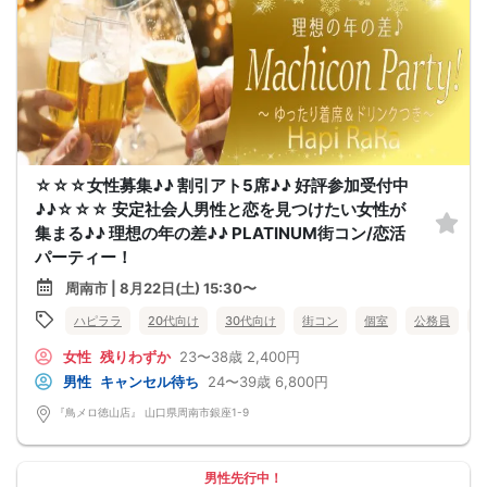
☆☆☆女性募集♪♪ 割引アト5席♪♪ 好評参加受付中
♪♪☆☆☆ 安定社会人男性と恋を見つけたい女性が
集まる♪♪ 理想の年の差♪♪ PLATINUM街コン/恋活
パーティー！
周南市 | 8月22日(土) 15:30〜
ハピララ
20代向け
30代向け
街コン
個室
公務員
女性
残りわずか
23〜38歳
2,400円
男性
キャンセル待ち
24〜39歳
6,800円
『鳥メロ徳山店』 山口県周南市銀座1-9
男性先行中！