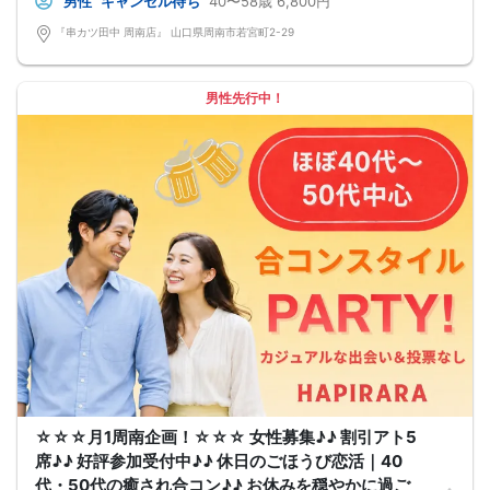
男性
キャンセル待ち
40〜58歳
6,800円
『串カツ田中 周南店』 山口県周南市若宮町2-29
男性先行中！
☆☆☆月1周南企画！☆☆☆ 女性募集♪♪ 割引アト5
席♪♪ 好評参加受付中♪♪ 休日のごほうび恋活｜40
代・50代の癒され合コン♪♪ お休みを穏やかに過ご