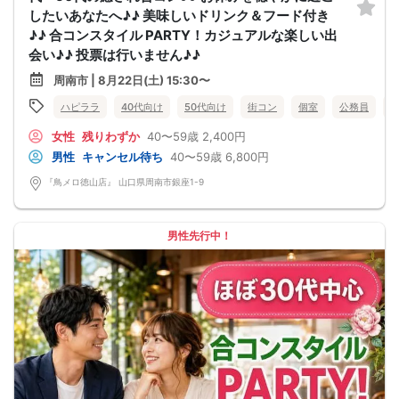
したいあなたへ♪♪ 美味しいドリンク＆フード付き
♪♪ 合コンスタイル PARTY！カジュアルな楽しい出
会い♪♪ 投票は行いません♪♪
周南市 | 8月22日(土) 15:30〜
ハピララ
40代向け
50代向け
街コン
個室
公務員
女性
残りわずか
40〜59歳
2,400円
男性
キャンセル待ち
40〜59歳
6,800円
『鳥メロ徳山店』 山口県周南市銀座1-9
男性先行中！