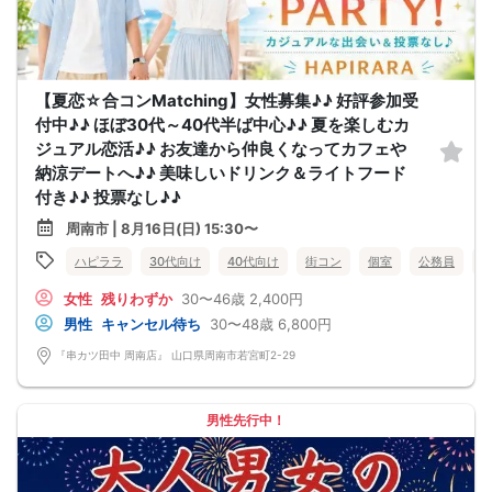
【夏恋☆合コンMatching】女性募集♪♪ 好評参加受
付中♪♪ ほぼ30代～40代半ば中心♪♪ 夏を楽しむカ
ジュアル恋活♪♪ お友達から仲良くなってカフェや
納涼デートへ♪♪ 美味しいドリンク＆ライトフード
付き♪♪ 投票なし♪♪
周南市 | 8月16日(日) 15:30〜
ハピララ
30代向け
40代向け
街コン
個室
公務員
女性
残りわずか
30〜46歳
2,400円
男性
キャンセル待ち
30〜48歳
6,800円
『串カツ田中 周南店』 山口県周南市若宮町2-29
男性先行中！