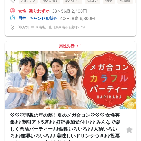
ハピララ
40代向け
50代向け
街コン
個室
公務員
女性
残りわずか
38〜56歳
2,400円
男性
キャンセル待ち
40〜58歳
6,800円
『串カツ田中 周南店』 山口県周南市若宮町2-29
男性先行中！
♡♡♡理想の年の差！夏のメガ合コン♡♡♡ 女性募
集♪♪ 割引アト5席♪♪ 好評参加受付中♪♪ みんなで楽
しく恋活パーティー♪♪個性いろいろ♪♪人柄いろい
ろ♪♪業界いろいろ♪♪ 美味しいドリンクつき♪♪投票