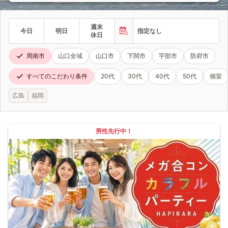
週末
今日
明日
指定なし
休日
周南市
山口全域
山口市
下関市
宇部市
防府市
すべてのこだわり条件
20代
30代
40代
50代
個室
広島
福岡
男性先行中！