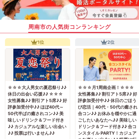
周南市の人気街コンランキング
1位
2位
☆☆☆大人男女の夏恋祭り♪♪
☆☆☆月1周南企画！☆☆☆
休日の出会い応援♪♪ ☆☆☆
女性募集♪♪ 割引アト5席♪♪ 好
女性募集♪♪ 割引アト5席♪♪ 好
評参加受付中♪♪ 休日のごほう
評参加受付中♪♪ ほぼ40代～
び恋活｜40代・50代の癒され
50代半ばの癒されコン♪♪ 美
合コン♪♪ お休みを穏やかに過
味しいドリンク＆フード付き
ごしたいあなたへ♪♪ 美味しい
♪♪ カジュアルな楽しい出会い
ドリンク＆フード付き♪♪ 合コ
♪♪ 投票は行いません♪♪
ンスタイル PARTY！カジュア