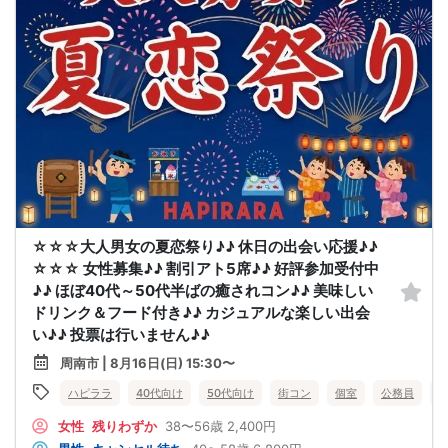
☆☆☆大人男女の夏恋祭り♪♪ 休日の出会い応援♪♪
☆☆☆ 女性募集♪♪ 割引アト5席♪♪ 好評参加受付中
♪♪ ほぼ40代～50代半ばの癒されコン♪♪ 美味しい
ドリンク＆フード付き♪♪ カジュアルな楽しい出会
い♪♪ 投票は行いません♪♪
周南市 | 8月16日(日) 15:30〜
ハピララ
40代向け
50代向け
街コン
個室
公務員
女性
残りわずか
38〜56歳
2,400円