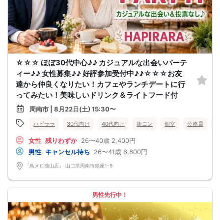
☆☆☆ ほぼ30代中心♪♪ カジュアルな出会いパーテ
ィー♪♪ 女性募集♪♪ 好評参加受付中♪♪☆☆☆お友
達から仲良くなりたい！カフェやランチデートに行
ってみたい！美味しいドリンク＆ライトフード付
周南市 | 8月22日(土) 15:30〜
ハピララ
30代向け
40代向け
街コン
個室
公務員
女性
残りわずか
26〜40歳
2,400円
男性
キャンセル待ち
26〜41歳
6,800円
『鳥メロ徳山店』 山口県周南市銀座1-9
男性先行中！