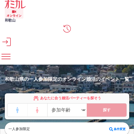
メインコンテンツへスキップ
和歌山
和歌山県の一人参加限定のオンライン婚活のイベント一覧
あなたに合う婚活パーティーを探そう
探す
一人参加限定
条件変更