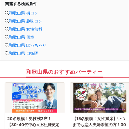
関連する検索条件
和歌山県 街コン
和歌山県 趣味コン
和歌山県 女性無料
和歌山県 個室
和歌山県 ぽっちゃり
和歌山県 自衛隊
和歌山県のおすすめパーティー
20名規模！男性残2席！
【15名規模！女性満席】いつ
【30･40代中心×正社員安定
までも恋人夫婦希望の方！30