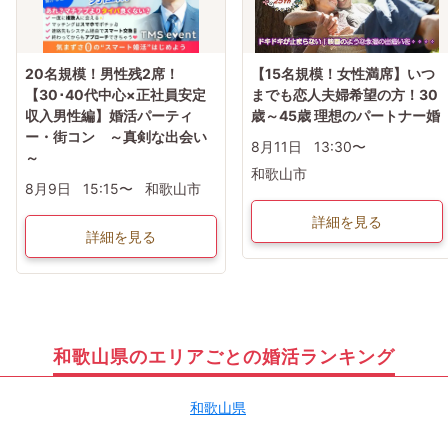
20名規模！男性残2席！
【15名規模！女性満席】いつ
【30･40代中心×正社員安定
までも恋人夫婦希望の方！30
収入男性編】婚活パーティ
歳～45歳 理想のパートナー婚
ー・街コン ～真剣な出会い
8月11日
13:30〜
～
和歌山市
8月9日
15:15〜
和歌山市
詳細を見る
詳細を見る
和歌山県のエリアごとの婚活ランキング
和歌山県