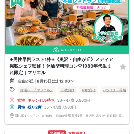
※男性早割ラスト1枠※《奥沢・自由が丘》メディア
掲載シェフ監修！ 体験型料理コン♡1980年代生ま
れ限定｜マリエル
自由が丘 | 8月15日(土) 12:00〜
婚活バー「マリエル」
30代向け
40代向け
バツイチ・再婚
女性
キャンセル待ち
36〜47歳
6,900円
男性
残り2席
36〜47歳
7,900円
隠れ家イタリアン「ghiotto」 自由が丘駅 徒歩6分・奥沢駅 徒歩1分 東京都世田谷区奥沢5-12-3 自由が丘フェリース101
開催確定
女性満席！