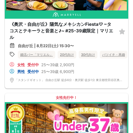
《奥沢・自由が丘》陽気なメキシカンFiesta♡ ~タ
コスとテキーラと音楽と♪~ #25-39歳限定｜マリエ
ル
自由が丘 | 8月22日(土) 15:30〜
婚活バー「マリエル」
20代向け
30代向け
バツイチ・再婚
女性
受付中
25〜39歳
2,900円
男性
受付中
25〜39歳
6,900円
「スタンドギオット」 自由が丘駅 徒歩6分・奥沢駅 徒歩1分 東京都世田谷区奥沢5-12-3 自由が丘フェリース1F
女性先行中！