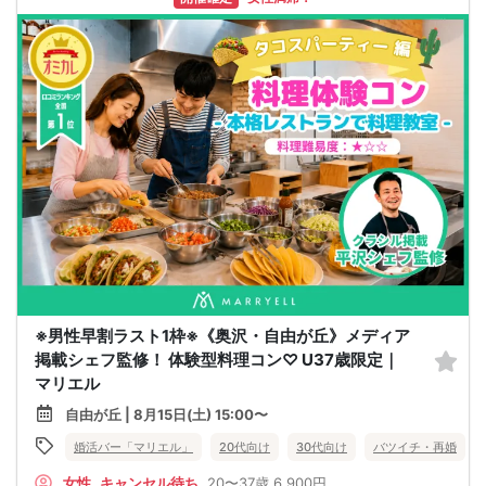
※男性早割ラスト1枠※《奥沢・自由が丘》メディア
掲載シェフ監修！ 体験型料理コン♡ U37歳限定｜
マリエル
自由が丘 | 8月15日(土) 15:00〜
婚活バー「マリエル」
20代向け
30代向け
バツイチ・再婚
女性
キャンセル待ち
20〜37歳
6,900円