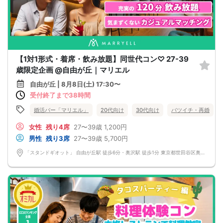
【1対1形式・着席・飲み放題】同世代コン♡ 27-39
歳限定企画 @自由が丘｜マリエル
自由が丘 | 8月8日(土) 17:30〜
受付終了まで38時間
婚活バー「マリエル」
20代向け
30代向け
バツイチ・再婚
女性
残り4席
27〜39歳
1,200円
男性
残り3席
27〜39歳
5,700円
「スタンドギオット」 自由が丘駅 徒歩6分・奥沢駅 徒歩1分 東京都世田谷区奥沢5-12-3 自由が丘フェリース1F