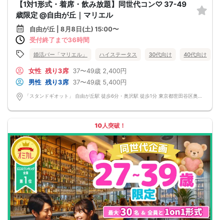
【1対1形式・着席・飲み放題】同世代コン♡ 37-49
歳限定 @自由が丘｜マリエル
自由が丘 | 8月8日(土) 15:00〜
受付終了まで36時間
婚活バー「マリエル」
ハイステータス
30代向け
40代向け
女性
残り3席
37〜49歳
2,400円
男性
残り3席
37〜49歳
5,400円
「スタンドギオット」 自由が丘駅 徒歩6分・奥沢駅 徒歩1分 東京都世田谷区奥沢5-12-3 自由が丘フェリース1F
10人突破！