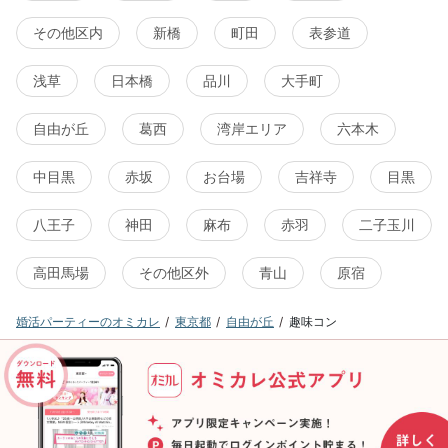
その他区内
新橋
町田
表参道
浅草
日本橋
品川
大手町
自由が丘
葛西
湾岸エリア
六本木
中目黒
赤坂
お台場
吉祥寺
目黒
八王子
神田
麻布
赤羽
二子玉川
高田馬場
その他区外
青山
原宿
婚活パーティーのオミカレ
東京都
自由が丘
趣味コン