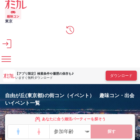
メインコンテンツへスキップ
東京
【アプリ限定】
検索条件や履歴の保存も♪
ダウンロード
いますぐ無料ダウンロード
自由が丘(東京都)の街コン（イベント） 趣味コン・出会
いイベント一覧
あなたに合う婚活パーティーを探そう
探す