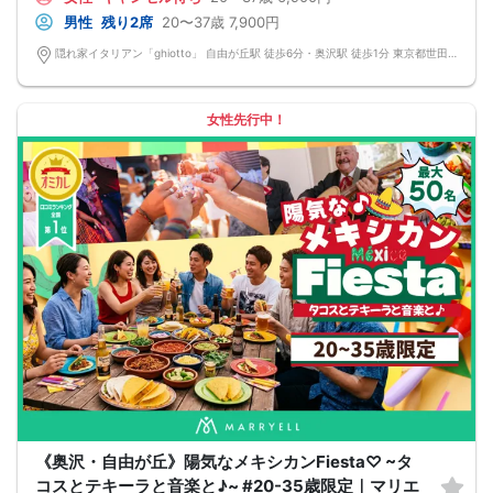
男性
残り2席
20〜37歳
7,900円
隠れ家イタリアン「ghiotto」 自由が丘駅 徒歩6分・奥沢駅 徒歩1分 東京都世田谷区奥沢5-12-3 自由が丘フェリース101
女性先行中！
《奥沢・自由が丘》陽気なメキシカンFiesta♡ ~タ
コスとテキーラと音楽と♪~ #20-35歳限定｜マリエ