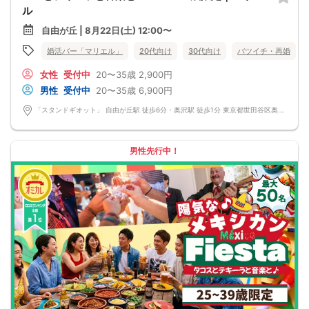
ル
自由が丘 | 8月22日(土) 12:00〜
婚活バー「マリエル」
20代向け
30代向け
バツイチ・再婚
女性
受付中
20〜35歳
2,900円
男性
受付中
20〜35歳
6,900円
「スタンドギオット」 自由が丘駅 徒歩6分・奥沢駅 徒歩1分 東京都世田谷区奥沢5-12-3 自由が丘フェリース1F
男性先行中！