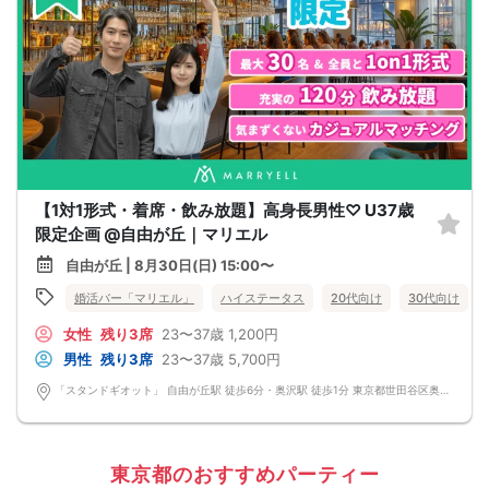
【1対1形式・着席・飲み放題】高身長男性♡ U37歳
限定企画 @自由が丘｜マリエル
自由が丘 | 8月30日(日) 15:00〜
婚活バー「マリエル」
ハイステータス
20代向け
30代向け
女性
残り3席
23〜37歳
1,200円
男性
残り3席
23〜37歳
5,700円
「スタンドギオット」 自由が丘駅 徒歩6分・奥沢駅 徒歩1分 東京都世田谷区奥沢5-12-3 自由が丘フェリース1F
東京都のおすすめパーティー