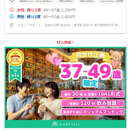
婚活バー「マリエル」
40代向け
50代向け
バツイチ・再婚
女性
残り3席
46〜57歳
2,200円
男性
残り2席
46〜57歳
5,400円
「スタンドギオット」 自由が丘駅 徒歩6分・奥沢駅 徒歩1分 東京都世田谷区奥沢5-12-3 自由が丘フェリース1F
12人突破！