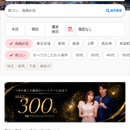
街コン、自由が丘
条件変更
週末
今日
明日
指定なし
休日
自由が丘
東京全域
新宿
銀座
上野
恵比寿
有楽町
街コン
すべてのこだわり条件
20代
30代
40代
50代
埼玉
群馬
千葉
神奈川