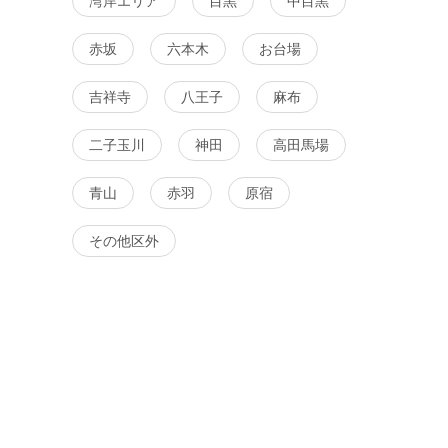
湾岸エリア
目黒
中目黒
る
詳細を見る
詳細を
赤坂
六本木
お台場
吉祥寺
八王子
麻布
二子玉川
神田
高田馬場
青山
赤羽
原宿
その他区外