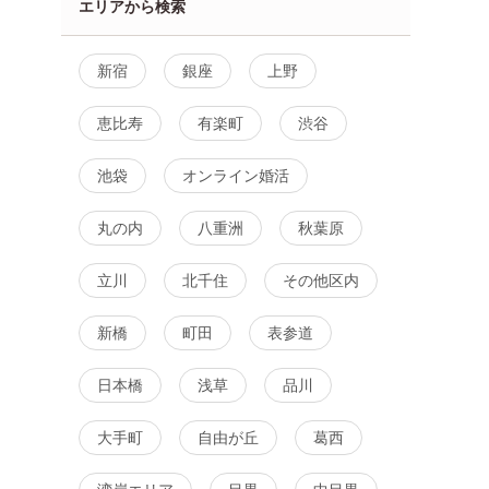
エリアから検索
新宿
銀座
上野
恵比寿
有楽町
渋谷
池袋
オンライン婚活
丸の内
八重洲
秋葉原
立川
北千住
その他区内
新橋
町田
表参道
】結婚相談
《お互いを大切にできる関係
【開催人数突破！
の進め方を
が理想》 年収600万円以上or
先行中！】【40代
日本橋
浅草
品川
公務員などの男性
編】婚活パーティ
出会い～
大手町
自由が丘
葛西
町田
8月7日
17:00〜
丸の内
8月7日
17:00〜