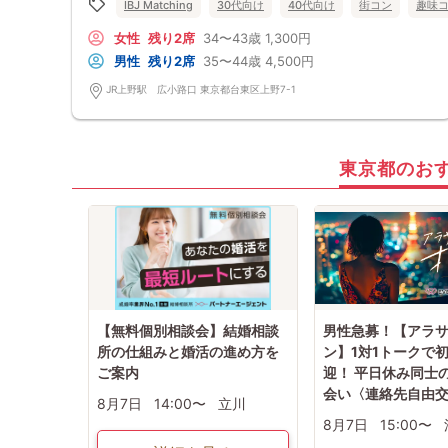
IBJ Matching
30代向け
40代向け
街コン
趣味
女性
残り2席
34〜43歳
1,300円
男性
残り2席
35〜44歳
4,500円
JR上野駅 広小路口 東京都台東区上野7-1
東京都のお
【無料個別相談会】結婚相談
男性急募！【アラ
所の仕組みと婚活の進め方を
ン】1対1トークで
ご案内
迎！ 平日休み同士
会い〈連絡先自由
8月7日
14:00〜
立川
8月7日
15:00〜