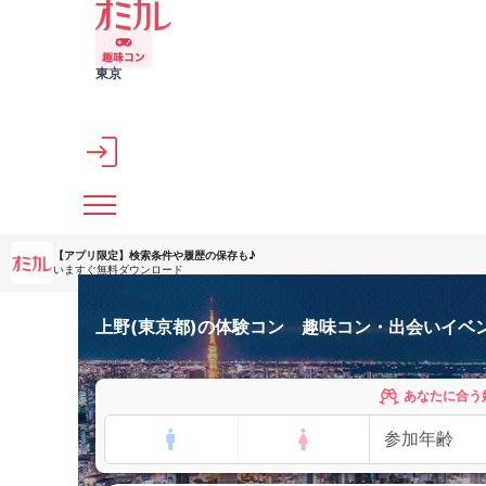
メインコンテンツへスキップ
東京
【アプリ限定】
検索条件や履歴の保存も♪
いますぐ無料ダウンロード
上野(東京都)の体験コン 趣味コン・出会いイベ
あなたに合う