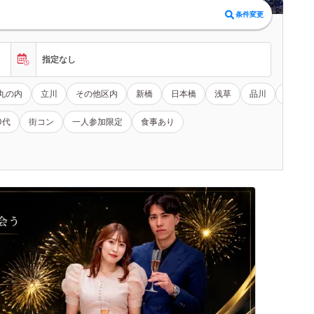
条件変更
指定なし
丸の内
立川
その他区内
新橋
日本橋
浅草
品川
大手町
0代
街コン
一人参加限定
食事あり