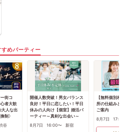
コン
体験コン
東京都
上野
すすめパーティー
サー街コ
開催人数突破！男女バランス
【無料個別相談会
初心者大歓
良好！平日に恋したい！平日
所の仕組みと婚活
の大人な出
休みの人向け【個室】婚活パ
ご案内
交換制〉
ーティー～真剣な出会い～
8月7日
17:00〜
渋谷
8月7日
16:00〜
新宿