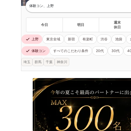
体験コン、上野
週末
今日
明日
休日
上野
東京全域
新宿
有楽町
渋谷
池袋
体験コン
すべてのこだわり条件
20代
30代
4
埼玉
群馬
千葉
神奈川