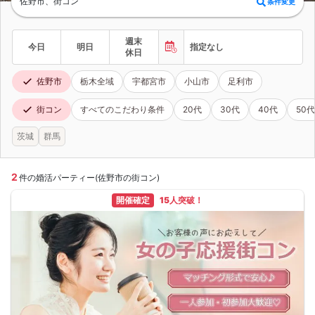
佐野市、街コン
条件変更
週末
今日
明日
指定なし
休日
佐野市
栃木全域
宇都宮市
小山市
足利市
街コン
すべてのこだわり条件
20代
30代
40代
50代
茨城
群馬
2
件の婚活パーティー(佐野市の街コン)
開催確定
15人突破！