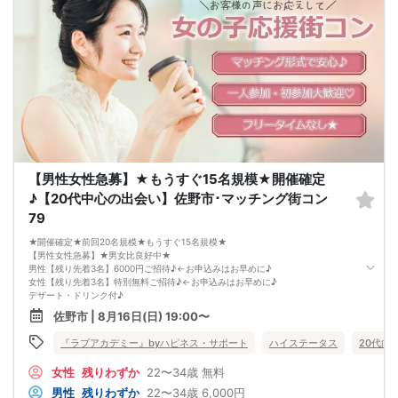
【飲食内容】
食事：スイーツ
飲物：ドリンク付（ソフトドリンク）
【開催地】いっちょう佐野高萩
住所：栃木県佐野市高萩町５２９−１
【駐車場】
97台有
※ 駐車場に限りがございます
※ なるべく乗り合わせの上お越し下さい
【参加費】
男性：6500円(税込)
→早割で6000円
女性：1000円(税込)
→早割で500円→先着3名特別無料♪
【男性女性急募】★もうすぐ15名規模★開催確定
★ 早割は先着順の人数限定 ★
♪【20代中心の出会い】佐野市･マッチング街コン
※キャンセルの際はキャンセル代がかかります※
マッチングカフェコン当日の流れ
79
15:10[ 受付スタート ] 当日現金支払
★開始１０分前にはご着席下さい★
★開催確定★前回20名規模★もうすぐ15名規模★
15:30[ パーティ開始 ] イベント説明
【男性女性急募】★男女比良好中★
☆ 参加者全員で乾杯 ☆
男性【残り先着3名】6000円ご招待♪←お申込みはお早めに♪
15:35
女性【残り先着3名】特別無料ご招待♪←お申込みはお早めに♪
数回[1対1テーブルトーク ]
デザート・ドリンク付♪
5～10分間のフリートーク
お申し込みお早目に♪
佐野市 | 8月16日(日) 19:00〜
[ 席替えタイム ]
《女性の声を反映されたカフェ店での出会い》
17:20[ マッチングカード記入 ]
★お一人の方もご参加大歓迎★
『ラブアカデミー』byハピネス・サポート
ハイステータス
20代向
[ マッチングカード封筒で配布 ]
★ハイステータスや公務員の方も大歓迎★
[ マッチングカード発表なし ]
【開催日】
女性
残りわずか
22〜34歳
無料
17:30[ パーティ終了・ご退室 ]
2026年8月16日(日曜)
女性からの優先退出になります
【参加条件】
男性
残りわずか
22〜34歳
6,000円