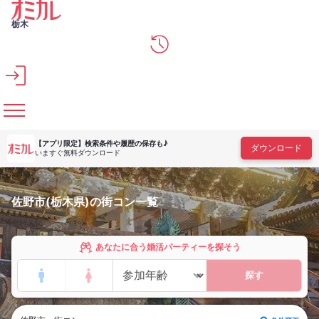
メインコンテンツへスキップ
栃木
【アプリ限定】
検索条件や履歴の保存も♪
ダウンロード
いますぐ無料ダウンロード
佐野市(栃木県)の街コン一覧
あなたに合う婚活パーティーを探そう
探す