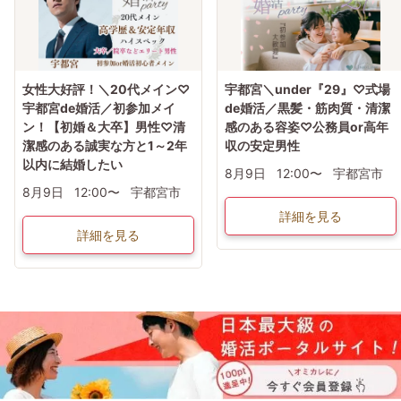
数回[ 1対1テーブルトーク ]
5～10分間のフリートーク
[ 席替えタイム ]
20:45[ マッチングカード記入 ]
[ マッチングカード封筒で配布 ]
[ マッチングカード発表なし ]
21:00[ パーティ終了・ご退室 ]
女性大好評！＼20代メイン♡
宇都宮＼under『29』♡式場
女性からの優先退出になります
宇都宮de婚活／初参加メイ
de婚活／黒髪・筋肉質・清潔
【マッチングカード】
ン！【初婚＆大卒】男性♡清
感のある容姿♡公務員or高年
貴方に代わり良い印象だった方にマッチングコンカードをお渡し致します☆
【使い方】
潔感のある誠実な方と1～2年
収の安定男性
【1】好印象の方の番号をお書き下さい(最大5枚出せます)
以内に結婚したい
【2】名前･連絡先･メッセージをお書き下さい♪
8月9日
12:00〜
宇都宮市
【3】連絡先をお伝えする方法になるので積極的にご活用下さい♪
8月9日
12:00〜
宇都宮市
★気に入った方だけに自分の連絡先をカードで教えれます★
皆様のご参加お待ちしております♪
詳細を見る
詳細を見る