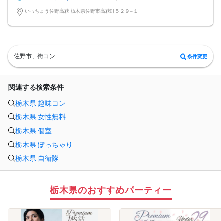
【マッチングカード】
独身男性・独身女性
貴方に代わり良い印象だった方にマッチングコンカードをお渡し致します☆
男性：２２歳～３４歳の方
いっちょう佐野高萩 栃木県佐野市高萩町５２９−１
【使い方】
女性：２２歳～３４歳の方
【1】好印象の方の番号をお書き下さい(最大5枚出せます)
《 共通の参加条件(規約) 》
【2】名前･連絡先･メッセージをお書き下さい♪
【ドレスコード】
【3】連絡先をお伝えする方法になるので積極的にご活用下さい♪
特別ありません
★気に入った方だけに自分の連絡先をカードで教えれます★
【定員】
皆様のご参加お待ちしております♪
３２名まで（最少開催2：2）
佐野市、街コン
条件変更
【飲食内容】
食事：スイーツ
飲物：1ドリンク付き（ソフトドリンク）
【開催地】いっちょう佐野高萩
関連する検索条件
住所：栃木県佐野市高萩町５２９−１
【駐車場】
栃木県 趣味コン
97台有
※ 駐車場に限りがございます
栃木県 女性無料
※ なるべく乗り合わせの上お越し下さい
【参加費】
栃木県 個室
男性：6500円(税込)
→早割で6000円
栃木県 ぽっちゃり
女性：1000円(税込)
栃木県 自衛隊
→早割で500円→先着3名特別無料♪
★ 早割は先着順の人数限定 ★
※キャンセルの際はキャンセル代がかかります※
マッチングカフェコン当日の流れ
18:30[ 受付スタート ] 当日現金支払
栃木県のおすすめパーティー
★開始１０分前にはご着席下さい★
19:00[ パーティ開始 ] イベント説明
☆ 参加者全員で乾杯 ☆
19:05