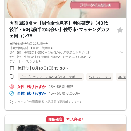
★前回20名★【男性女性急募】開催確定♪【40代
後半・50代前半の出会い】佐野市･マッチングカフ
ェ街コン78
★開催確定★前回20名規模★
【男女性急募】★男女比良好中★
男性【残り先着3名】6000円ご招待♪←お申込みはお早めに♪
女性【残り先着3名】特別無料ご招待♪←お申込みはお早めに♪
デザート・ドリンク付♪
★お申し込みお早目に★
佐野市 | 8月16日(日) 15:30〜
《女性の声を反映されたカフェ店での出会い》
★お一人の方もご参加大歓迎★
『ラブアカデミー』byハピネス・サポート
ハイステータス
40代向
★ハイステータスや公務員の方も大歓迎★
【開催日】
女性
残りわずか
45〜55歳
無料
2026年8月16日(日曜)
【参加条件】
男性
残りわずか
45〜55歳
6,000円
独身男性・独身女性
男性：４５歳～５５歳の方
いっちょう佐野高萩 栃木県佐野市高萩町５２９−１
女性：４５歳～５５歳の方
《 共通の参加条件(規約) 》
【ドレスコード】
特別ありません
開催確定
15人突破！
【定員】
３２名まで（最少開催2：2）