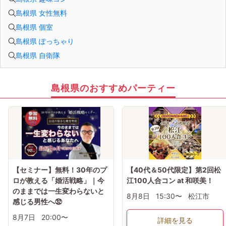
島根県 女性無料
島根県 個室
島根県 ぽっちゃり
島根県 自衛隊
島根県のおすすめパーティー
【セミナー】無料！30年のプ
【40代＆50代限定】第2回松
ロが教える「婚活戦略」｜今
江100人合コン at 和咲美！
のままでは一生変わらないと
8月8日
15:30〜
松江市
感じる男性へ㉜
8月7日
20:00〜
詳細を見る