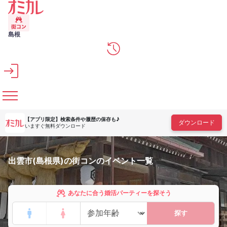
メインコンテンツへスキップ
島根
【アプリ限定】
検索条件や履歴の保存も♪
ダウンロード
いますぐ無料ダウンロード
出雲市(島根県)の街コンのイベント一覧
あなたに合う婚活パーティーを探そう
探す