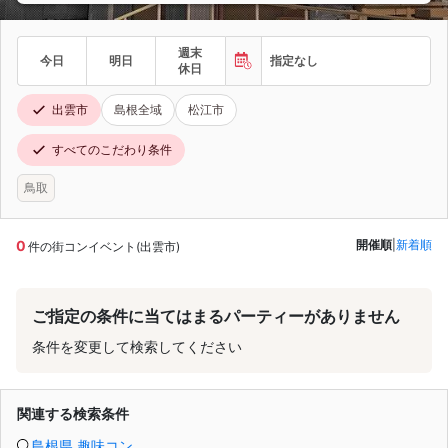
週末
今日
明日
指定なし
休日
出雲市
島根全域
松江市
すべてのこだわり条件
鳥取
0
開催順
|
新着順
件の街コンイベント(出雲市)
ご指定の条件に当てはまるパーティーがありません
条件を変更して検索してください
関連する検索条件
島根県 趣味コン