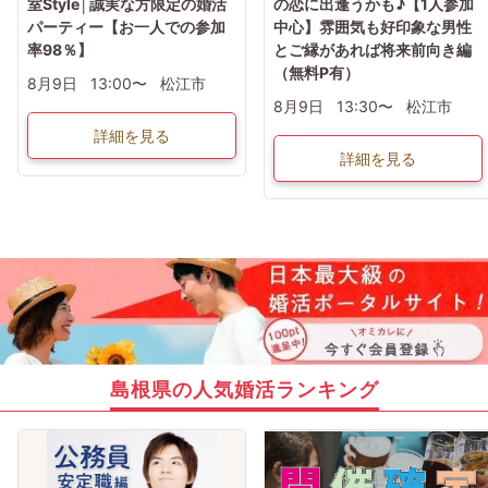
室Style│誠実な方限定の婚活
の恋に出逢うかも♪【1人参加
パーティー【お一人での参加
中心】雰囲気も好印象な男性
率98％】
とご縁があれば将来前向き編
（無料P有）
8月9日
13:00〜
松江市
8月9日
13:30〜
松江市
詳細を見る
詳細を見る
島根県の人気婚活ランキング