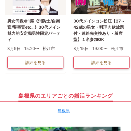
男女同数＠1席《消防士/自衛
30代メインコン松江【27～
官/警察官etc…》30代メイン
42歳の男女・料理☆飲放題
魅力的安定職男性限定パーテ
付・連絡先交換あり・着席
ィ
型】１名参加OK
8月9日
15:20〜
松江市
8月15日
19:00〜
松江市
詳細を見る
詳細を見る
島根県のエリアごとの婚活ランキング
島根県