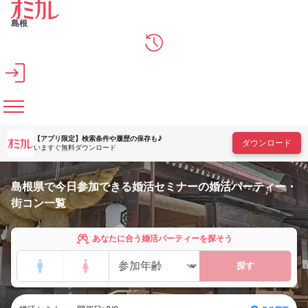
メインコンテンツへスキップ
島根
【アプリ限定】
検索条件や履歴の保存も♪
ダウンロード
いますぐ無料ダウンロード
島根県で今日参加できる婚活セミナーの婚活パーティー・
街コン一覧
あなたに合う婚活パーティーを探そう
探す