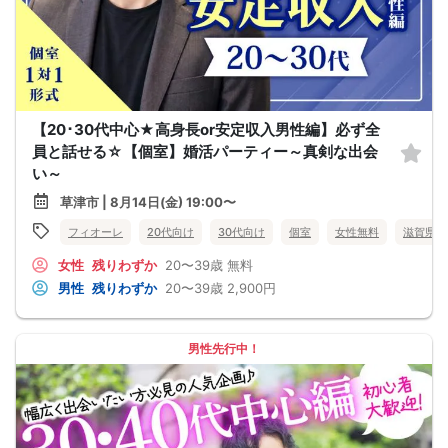
【20･30代中心★高身長or安定収入男性編】必ず全
員と話せる☆【個室】婚活パーティー～真剣な出会
い～
草津市 | 8月14日(金) 19:00〜
フィオーレ
20代向け
30代向け
個室
女性無料
滋賀県
女性
残りわずか
20〜39歳
無料
男性
残りわずか
20〜39歳
2,900円
男性先行中！