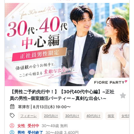
【男性ご予約先行中！】【30代40代中心編】~正社
員の男性~個室婚活パーティー～真剣な出会い～
草津市 | 8月13日(木) 19:00〜
フィオーレ
20代向け
30代向け
40代向け
個室
女性無
女性
受付中
30〜49歳
無料
男性
受付終了
30〜49歳
3,400円