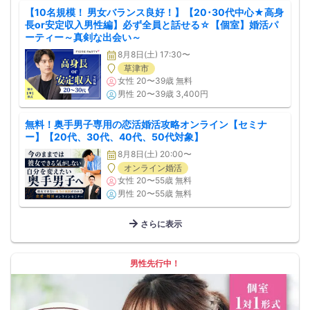
【10名規模！ 男女バランス良好！】【20･30代中心★高身
長or安定収入男性編】必ず全員と話せる☆【個室】婚活パ
ーティー～真剣な出会い～
8月8日(土) 17:30〜
草津市
女性 20〜39歳 無料
男性 20〜39歳 3,400円
無料！奥手男子専用の恋活婚活攻略オンライン【セミナ
ー】【20代、30代、40代、50代対象】
8月8日(土) 20:00〜
オンライン婚活
女性 20〜55歳 無料
男性 20〜55歳 無料
さらに表示
男性先行中！