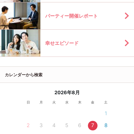
パーティー開催レポート
幸せエピソード
カレンダーから検索
2026年8月
日
月
火
水
木
金
土
1
2
3
4
5
6
7
8