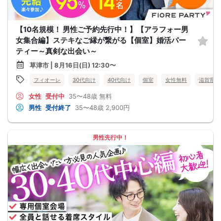
【10名規模！ 男性ご予約先行中！】【アラフォー男
女集合編】ステキなご縁が繋がる【個室】婚活パー
ティー～真剣な出会い～
草津市 | 8月16日(日) 12:30〜
フィオーレ
30代向け
40代向け
個室
女性無料
滋賀県
女性
受付中
35〜48歳
無料
男性
受付終了
35〜48歳
2,900円
男性先行中！