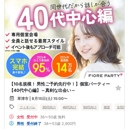
【10名規模！ 男性ご予約先行中！】個室パーティー
【40代中心編】～真剣な出会い～
草津市 | 8月15日(土) 15:00〜
フィオーレ
30代向け
40代向け
50代向け
個室
女性無
女性
受付中
36〜50歳
無料
男性
受付終了
38〜53歳
2,900円