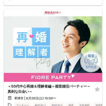
男性先行中！
＜50代中心再婚＆理解者編＞個室婚活パーティー～
真剣な出会い～
草津市 | 8月29日(土) 15:00〜
フィオーレ
40代向け
50代向け
個室
女性無料
滋賀県