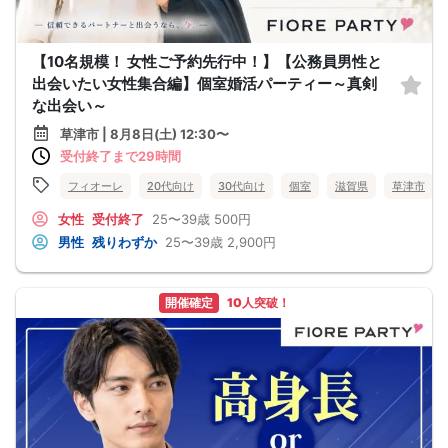
【10名規模！ 女性ご予約先行中！】【公務員男性と
出会いたい女性集合編】個室婚活パーティー～真剣
な出会い～
草津市 | 8月8日(土) 12:30〜
受付終了まで29時間
フィオーレ
20代向け
30代向け
個室
滋賀県
草津市
女性
受付終了
25〜39歳
500円
男性
残りわずか
25〜39歳
2,900円
開催確定
10人突破！