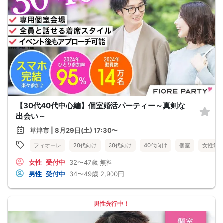
【30代40代中心編】個室婚活パーティー～真剣な
出会い～
草津市 | 8月29日(土) 17:30〜
フィオーレ
20代向け
30代向け
40代向け
個室
女性無
女性
受付中
32〜47歳
無料
男性
受付中
34〜49歳
2,900円
男性先行中！