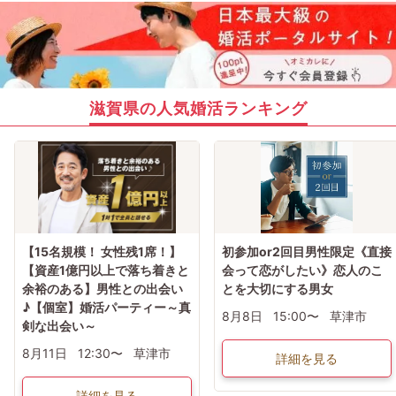
滋賀県の人気婚活ランキング
【15名規模！ 女性残1席！】
初参加or2回目男性限定《直接
【資産1億円以上で落ち着きと
会って恋がしたい》恋人のこ
余裕のある】男性との出会い
とを大切にする男女
♪【個室】婚活パーティー～真
8月8日
15:00〜
草津市
剣な出会い～
8月11日
12:30〜
草津市
詳細を見る
詳細を見る