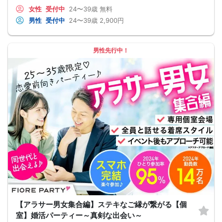
女性
受付中
24〜39歳
無料
男性
受付中
24〜39歳
2,900円
男性先行中！
【アラサー男女集合編】ステキなご縁が繋がる【個
室】婚活パーティー～真剣な出会い～