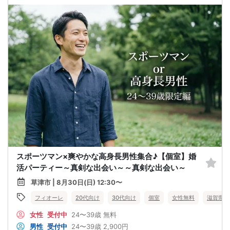
スポーツマン×爽やかな高身長男性集合♪【個室】婚
活パーティー～真剣な出会い～～真剣な出会い～
草津市 | 8月30日(日) 12:30〜
フィオーレ
20代向け
30代向け
個室
女性無料
滋賀県
女性
受付中
24〜39歳
無料
男性
受付中
24〜39歳
2,900円