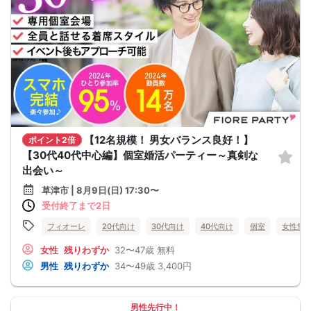
【12名規模！ 男女バランス良好！】
ポイント2倍
【30代40代中心編】個室婚活パーティー～真剣な
出会い～
草津市 | 8月9日(日) 17:30〜
受付終了まで2日
フィオーレ
20代向け
30代向け
40代向け
個室
女性無
女性
残りわずか
32〜47歳
無料
男性
残りわずか
34〜49歳
3,400円
男性先行中！