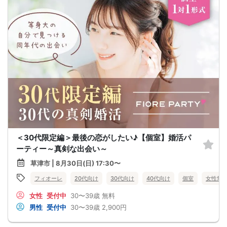
＜30代限定編＞最後の恋がしたい♪【個室】婚活パ
ーティー～真剣な出会い～
草津市 | 8月30日(日) 17:30〜
フィオーレ
20代向け
30代向け
40代向け
個室
女性無
女性
受付中
30〜39歳
無料
男性
受付中
30〜39歳
2,900円