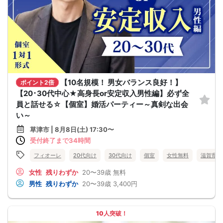
【10名規模！ 男女バランス良好！】
ポイント2倍
【20･30代中心★高身長or安定収入男性編】必ず全
員と話せる☆【個室】婚活パーティー～真剣な出会
い～
草津市 | 8月8日(土) 17:30〜
受付終了まで34時間
フィオーレ
20代向け
30代向け
個室
女性無料
滋賀県
女性
残りわずか
20〜39歳
無料
男性
残りわずか
20〜39歳
3,400円
10人突破！