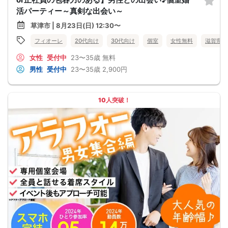
活パーティー～真剣な出会い～
草津市 | 8月23日(日) 12:30〜
フィオーレ
20代向け
30代向け
個室
女性無料
滋賀県
女性
受付中
23〜35歳
無料
男性
受付中
23〜35歳
2,900円
10人突破！