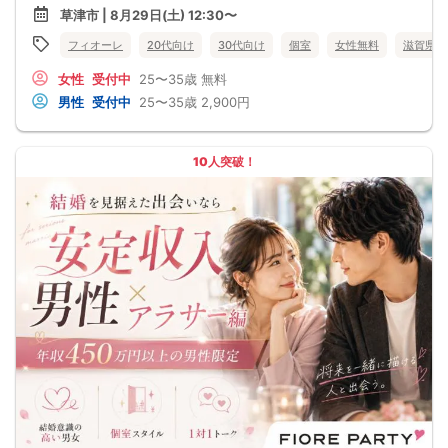
草津市 | 8月29日(土) 12:30〜
フィオーレ
20代向け
30代向け
個室
女性無料
滋賀県
女性
受付中
25〜35歳
無料
男性
受付中
25〜35歳
2,900円
10人突破！