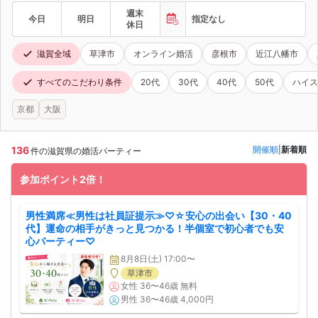
週末
今日
明日
指定なし
休日
滋賀全域
草津市
オンライン婚活
彦根市
近江八幡市
すべてのこだわり条件
20代
30代
40代
50代
ハイス
京都
大阪
136
開催順
|
新着順
件の滋賀県の婚活パーティー
参加ポイント2倍！
男性満席≪男性は社員証提示≫♡☆安心の出会い【30・40
代】運命の相手がきっと見つかる！半個室で初心者でも安
心パーティー♡
8月8日(土) 17:00〜
草津市
女性 36〜46歳 無料
男性 36〜46歳 4,000円