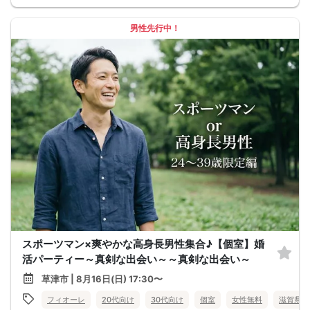
男性先行中！
スポーツマン×爽やかな高身長男性集合♪【個室】婚
活パーティー～真剣な出会い～～真剣な出会い～
草津市 | 8月16日(日) 17:30〜
フィオーレ
20代向け
30代向け
個室
女性無料
滋賀県