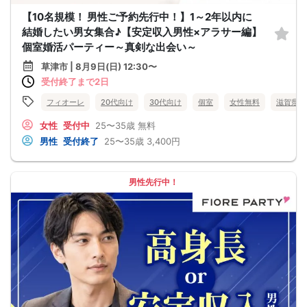
【10名規模！ 男性ご予約先行中！】1～2年以内に
結婚したい男女集合♪【安定収入男性×アラサー編】
個室婚活パーティー～真剣な出会い～
草津市 | 8月9日(日) 12:30〜
受付終了まで2日
フィオーレ
20代向け
30代向け
個室
女性無料
滋賀県
女性
受付中
25〜35歳
無料
男性
受付終了
25〜35歳
3,400円
男性先行中！