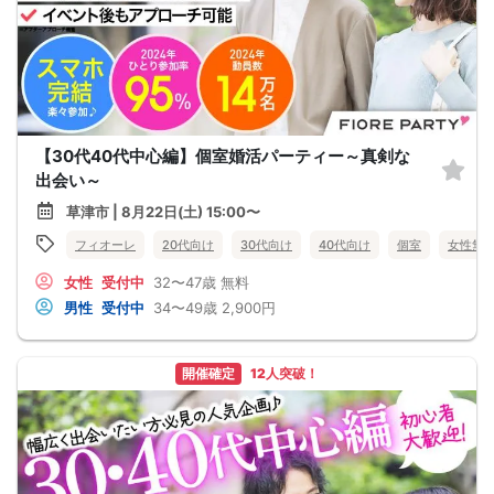
【30代40代中心編】個室婚活パーティー～真剣な
出会い～
草津市 | 8月22日(土) 15:00〜
フィオーレ
20代向け
30代向け
40代向け
個室
女性無
女性
受付中
32〜47歳
無料
男性
受付中
34〜49歳
2,900円
開催確定
12人突破！