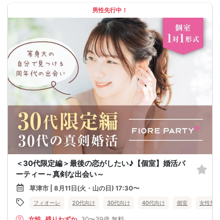
男性先行中！
＜30代限定編＞最後の恋がしたい♪【個室】婚活パ
ーティー～真剣な出会い～
草津市 | 8月11日(火・山の日) 17:30〜
フィオーレ
20代向け
30代向け
40代向け
個室
女性無
女性
残りわずか
30〜39歳
無料