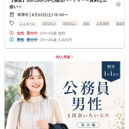
【個室】20代30代中心婚活パーティー～真剣な出
会い～
草津市 | 8月22日(土) 12:30〜
フィオーレ
20代向け
30代向け
個室
女性無料
滋賀県
女性
受付中
23〜43歳
無料
男性
受付中
25〜45歳
3,400円
10人突破！