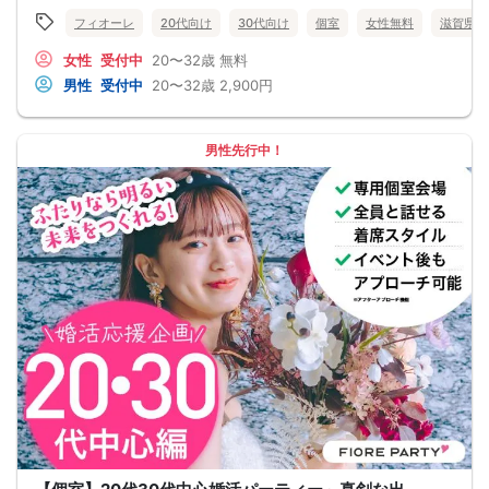
フィオーレ
20代向け
30代向け
個室
女性無料
滋賀県
女性
受付中
20〜32歳
無料
男性
受付中
20〜32歳
2,900円
男性先行中！