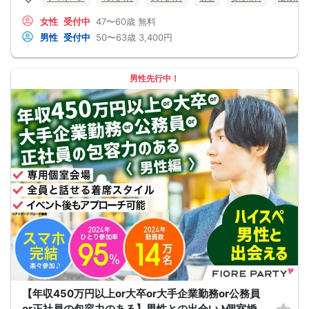
女性
受付中
47〜60歳
無料
男性
受付中
50〜63歳
3,400円
男性先行中！
【年収450万円以上or大卒or大手企業勤務or公務員
or正社員の包容力のある】男性との出会い♪個室婚