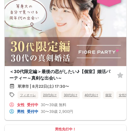
＜30代限定編＞最後の恋がしたい♪【個室】婚活パ
ーティー～真剣な出会い～
草津市 | 8月22日(土) 17:30〜
フィオーレ
20代向け
30代向け
40代向け
個室
女性無
女性
受付中
30〜39歳
無料
男性
受付中
30〜39歳
2,900円
男性先行中！