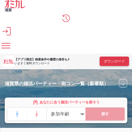
メインコンテンツへスキップ
滋賀
【アプリ限定】
検索条件や履歴の保存も♪
ダウンロード
いますぐ無料ダウンロード
滋賀県の婚活パーティー・街コン一覧（新着順）
あなたに合う婚活パーティーを探そう
探す