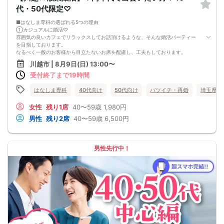
代・50代限定♡
■はなしま専科の選ばれる5つの理由
①カジュアルに婚活♡
雰囲気の良いカフェでリラックスしてお話頂けるような、そんな婚活パーティー
を目指しております。
なるべく一般のお客様から目立たないお席を配慮し、工夫もしております。
②1人参加・同伴参加もOK♡
川越市 | 8月9日(日) 13:00〜
お一人様参加大歓迎！
受付終了まで19時間
お友達との同伴参加も、もちろんOKです。
③男女共に参加費を頂いております♡
女性無料パーティーではないため、真剣に出会いたい方が、ご参加されておりま
はなしま専科
40代向け
50代向け
バツイチ・再婚
埼玉県
す。
カフェでの飲食料金も含まれております。
女性
残り1席
40〜59歳
1,980円
（企画内容によっては、スイーツ付き)
男性
残り2席
40〜59歳
6,500円
④さまざまな企画イベントあり♡
季節に合ったさまざまなイベントを企画しております。
バーベキュー・神社巡り・体験型のパーティーも多数
⑤手厚いサポート♡
男性先行中！
はなしま専科では、結婚しま専科でのサポートも行っております。
なかなかカップリングしない・・・
デートが難しい・・・
という方も、プロのカウンセラー在籍の、結婚しま専科にてご相談いただき、あ
なたの出会いを全力でサポートさせて頂きます。
■開催人数目安
男女2対2〜8対8
■最少催行人数
男女2対2
■中止判断タイミング・中止連絡