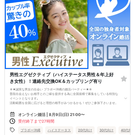
「好印象に思われたい。嫌われたくない。」
という気持ちが強くなり、
どうしても当たり障りない会話してしまう。
その結果、彼女できるチャンスを
逃している奥手男子がめっちゃ多いからです。
でも、安心してください！
今年こそは彼女できて
一緒に美味しいものを食べに行ったり、
映画に行ったり、旅行に行けるように、
「奥手男子専用の恋愛婚活攻略」
を用意しています！
ぜひこの先を読み進めてみてください👇
※講師の急用以外はたとえ参加人数が1人でも
その人のために必ず実施します
※はじめてセミナーに参加する方も
ビデオオフでも参加OKにしているので
男性エグゼクティブ（ハイステータス男性＆年上好
安心してください
き女性）！連絡先交換OK＆カップリング有り
☆★誠実な男女の出会い ブラボー沖縄の婚活パーティー★☆
普段出会えないお相手とのご縁を提供する為に全国規模で募集をしている特別な
イベントとなります｡
活動範囲を全国に広げると理想の相手がみつかるかも！ぜひご参加下さいませ。
【注意事項】
オンライン婚活 | 8月9日(日) 21:00〜
・全国各地に募集しております。お相手の居住地はご自身の居住地と異なる場合
受付終了まで27時間
がございます。
・本人様確認書類のご提示をお願いしております。免許証やマイナンバーカード
等をご準備下さい。
ブラボー沖縄
ハイステータス
20代向け
30代向け
40代向け
・確認書類を提示頂けない場合はご参加をお断りする場合も御座いますので予め