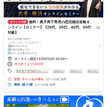
無料！奥手男子専用の恋活婚活攻略オ
ポイント2倍
ンライン【セミナー】【20代、30代、40代、50代
対象】
あなたは恋愛や婚活で
こんなことをしていませんか？
☑趣味の話をする
☑共通の話題をする
☑お互いの仕事の話をする
☑家族や将来について話をする
オンライン婚活 | 8月9日(日) 20:00〜
☑食事の話をする
受付終了まで26時間
☑好印象に思ってもらうために
頑張って褒める
☑経験を積むために出会いの数を増やす
奥手男子専門婚活カレッジ
20代向け
30代向け
40代向け
5
これらすべて、
奥手男子に合わない方法です。
女性
キャンセル待ち
20〜55歳
無料
なぜなら、趣味や共通の話題などをしても
男性
残り1席
20〜55歳
無料
それだけでは、女性は好きにはなってくれない。
しかも、うまく駆け引きをして、
次につなげようとすればするほど、
男性中心で考えていることが伝わり、
気づかないうちに「女性の信頼」を失ってしまう。
さらに、出会いの数を増やしても
気になる女性を目の前にすると、