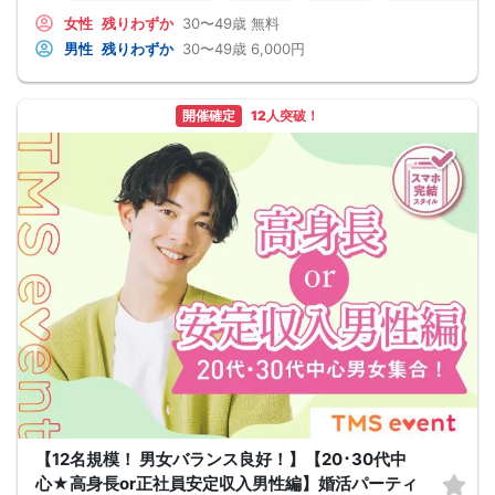
Q：服装は？
A：皆様カジュアルな服装でご参加されています。
女性
残りわずか
30〜49歳
無料
Q：参加費の支払い方法は？
男性
残りわずか
30〜49歳
6,000円
A：当日に受付にてお支払いいただきます。（参加費は現金払いのみです）
Q：持ち物は？
A：本人確認のため、身分証をご持参ください。
【重要事項】
開催確定
12人突破！
・詳細のご案内について
ご予約完了後に「イベントガイド」「お問い合わせ窓口」などの詳細情報をメー
ルでお送りします。必ずレインボーファクトリーのメールアドレスを受信許可設
定してください。（お申し込み後、オミカレから届くメールにレインボーファク
トリーのメールアドレスが記載されています。）
・本人様確認について
受付にて公的な本人確認書類（免許証、保険証など）をご提示いただきますの
で、ご予約時は必ず本名をご入力ください。
・遅刻について
遅刻は他の参加者様のご迷惑となるため、厳禁です。お時間に余裕を持ってお越
しください。
・中止判断タイミング・中止連絡
最少催行人数に満たない場合など、ご予約状況により、開催を中止する場合がご
ざいます。その場合、開催時刻の最大90分前までにご連絡いたします。※ただし、
90分前を切って急なご予約のキャンセルや天災等が発生した場合はこの限りでは
ありません。開催中止となった場合のご連絡は、ご登録のメールアドレスへお送
りいたします。
・男女比について
男女差が2名以内程度になるよう人数調整を行っておりますが、ご予約のキャンセ
ル等によりバランスが崩れる場合がございます。バランスが崩れたことによる返
金等は一切ございませんので予めご了承ください。
【12名規模！ 男女バランス良好！】【20･30代中
・人数について
心★高身長or正社員安定収入男性編】婚活パーティ
最少催行人数：ご予約人数4名以上