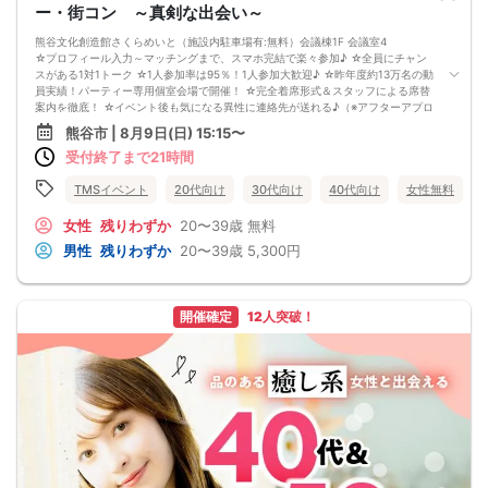
最大催行人数：ご予約人数18名程度
ー・街コン ～真剣な出会い～
・飲食について
当イベントにおいて飲食の提供はございません。
熊谷文化創造館さくらめいと（施設内駐車場有:無料）会議棟1F 会議室4
・保証制度について
☆プロフィール入力～マッチングまで、スマホ完結で楽々参加♪ ☆全員にチャン
直前のキャンセル等により上記の最少催行人数を下回った場合、参加費を全額返
スがある1対1トーク ☆1人参加率は95％！1人参加大歓迎♪ ☆昨年度約13万名の動
金し、無償での開催を行います。
員実績！パーティー専用個室会場で開催！ ☆完全着席形式＆スタッフによる席替
案内を徹底！ ☆イベント後も気になる異性に連絡先が送れる♪（※アフターアプロ
ーチ機能） スタッフの進行で全員の方とお話できるので、フリータイムで放置さ
熊谷市 | 8月9日(日) 15:15〜
れて人気の方と一度もお話できずに気が付いたらイベント終了・・・ということ
受付終了まで21時間
は一切ありません！ 【持ち物について】 ・ご本人様確認書類（無い場合はキャン
セル扱いとなります） ・最新版Google Chromeか最新版Safariを使用可能なスマ
ホ （こちらのパーティーはスマホを使用したパーティーになります。システムの
TMSイベント
20代向け
30代向け
40代向け
女性無料
関係上、カードスタイルに切り替えて催行する場合がございます。） ・なるべく
お釣銭がでないようご用意いただけますと幸いです。 【ご参加前にご確認くださ
女性
残りわずか
20〜39歳
無料
い】 ・Wi-Fiの用意はありませんので、ネット環境が万全でない場合にはご参加い
男性
残りわずか
20〜39歳
5,300円
ただけません。 ・充電器の貸し出しは行っておりません。 【ご来場に際して】
渋滞や駐車場満車による遅刻が増えております。お車でお越しになる場合は開始
時間に間に合うよう、必ず余裕をもったご来場をお願いいたします。 ※集客状況
に応じてサムネイル等が変更になる場合がございます。 参加年齢と参加条件は変
開催確定
12人突破！
更されませんのでご安心ください。