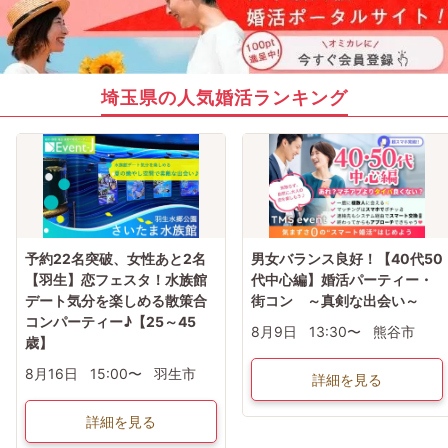
埼玉県の人気婚活ランキング
予約22名突破、女性あと2名
男女バランス良好！【40代50
【羽生】恋フェスタ！水族館
代中心編】婚活パーティー・
デート気分を楽しめる散策合
街コン ～真剣な出会い～
コンパーティー♪【25～45
8月9日
13:30〜
熊谷市
歳】
8月16日
15:00〜
羽生市
詳細を見る
詳細を見る