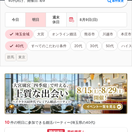
40代向け、開催日: 8/9
条件変更
週末
今日
明日
8月9日(日)
休日
埼玉全域
大宮
オンライン婚活
熊谷市
川越市
本庄市
40代
すべてのこだわり条件
20代
30代
50代
ハイス
群馬
東京
10
件の明日に参加できる婚活パーティー(埼玉県の40代)
開催確定
男性満席！