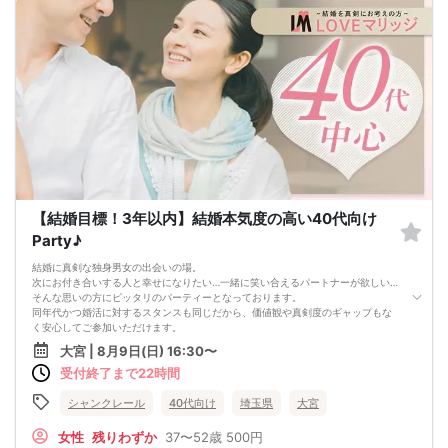
更されませんのでご安心ください。
【結婚目標！3年以内】結婚本気度の高い40代向け
Party♪
結婚に真剣な独身男女の出会いの場。
次にお付き合いする人と幸せになりたい…一緒に笑い合えるパートナーが欲しい…
そんな思いの方にピッタリのパーティーとなっております。
同年代かつ婚活に対するスタンスも同じだから、価値観や真剣度のギャップもな
く安心してご参加いただけます。
また、「この人とならお付き合いしたい」という真剣な思いでカップリングされ
大宮 | 8月9日(日) 16:30〜
るので、交際発展・ゴールインまでもとってもスピーディー。
受付終了まで22時間
どうぞこの機会に運命のパートナーを見つけてください。
シャンクレール
40代向け
埼玉県
大宮
女性
残りわずか
37〜52歳
500円