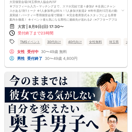
大宮個室会場(埼玉県仲人協会内)5F
☆プロフィール入力～マッチングまで、スマホ完結で楽々参加♪ ☆全員にチャン
スがある1対1トーク ☆1人参加率は95％！1人参加大歓迎♪ ☆昨年度約13万名の動
員実績！パーティー専用個室会場で開催！ ☆完全着席形式＆スタッフによる席替
案内を徹底！ ☆イベント後も気になる異性に連絡先が送れる♪（※アフターアプロ
ーチ機能） スタッフの進行で全員の方とお話できるので、フリータイムで放置さ
大宮 | 8月9日(日) 17:30〜
れて人気の方と一度もお話できずに気が付いたらイベント終了・・・ということ
受付終了まで23時間
は一切ありません！ 【持ち物について】 ・ご本人様確認書類（無い場合はキャン
セル扱いとなります） ・最新版Google Chromeか最新版Safariを使用可能なスマ
ホ （こちらのパーティーはスマホを使用したパーティーになります。システムの
TMSイベント
30代向け
40代向け
女性無料
埼玉県
大
関係上、カードスタイルに切り替えて催行する場合がございます。） ・なるべく
お釣銭がでないようご用意いただけますと幸いです。 【ご参加前にご確認くださ
女性
受付中
30〜49歳
無料
い】 ・Wi-Fiの用意はありませんので、ネット環境が万全でない場合にはご参加い
男性
受付終了
30〜49歳
4,800円
ただけません。 ・充電器の貸し出しは行っておりません。 【ご来場に際して】
渋滞や駐車場満車による遅刻が増えております。お車でお越しになる場合は開始
時間に間に合うよう、必ず余裕をもったご来場をお願いいたします。 ※集客状況
に応じてサムネイル等が変更になる場合がございます。 参加年齢と参加条件は変
更されませんのでご安心ください。