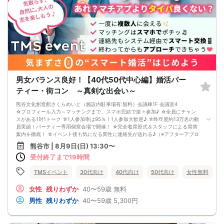
開催時間の90分前までに、最少催行人数に満たない場合
中止連絡は、申込の携帯電話へショートメールでお送りします。
※弊社からのショートメールの受信許可設定をお願いします。
■飲食
あり（ドリンク）(場合によってはスイーツ)
■注意事項
店舗様のご迷惑になりますので、店舗様へ直接電話等でのご連絡はおやめ下さ
い。
問い合わせは、弊社からお送りした予約完了メールに記載の問い合わせ先まで、
ご連絡をお願いします。
※オミカレでの会員登録にあたっては本人確認が必要となります。
男女バランス良好！【40代50代中心編】婚活パー
ティー・街コン ～真剣な出会い～
熊谷文化創造館さくらめいと（施設内駐車場有:無料）会議棟1F 会議室4
☆プロフィール入力～マッチングまで、スマホ完結で楽々参加♪ ☆全員にチャン
スがある1対1トーク ☆1人参加率は95％！1人参加大歓迎♪ ☆昨年度約13万名の動
員実績！パーティー専用個室会場で開催！ ☆完全着席形式＆スタッフによる席替
案内を徹底！ ☆イベント後も気になる異性に連絡先が送れる♪（※アフターアプロ
ーチ機能） スタッフの進行で全員の方とお話できるので、フリータイムで放置さ
熊谷市 | 8月9日(日) 13:30〜
れて人気の方と一度もお話できずに気が付いたらイベント終了・・・ということ
受付終了まで19時間
は一切ありません！ 【持ち物について】 ・ご本人様確認書類（無い場合はキャン
セル扱いとなります） ・最新版Google Chromeか最新版Safariを使用可能なスマ
ホ （こちらのパーティーはスマホを使用したパーティーになります。システムの
TMSイベント
30代向け
40代向け
50代向け
女性無料
関係上、カードスタイルに切り替えて催行する場合がございます。） ・なるべく
お釣銭がでないようご用意いただけますと幸いです。 【ご参加前にご確認くださ
女性
残りわずか
40〜59歳
無料
い】 ・Wi-Fiの用意はありませんので、ネット環境が万全でない場合にはご参加い
男性
残りわずか
40〜59歳
5,300円
ただけません。 ・充電器の貸し出しは行っておりません。 【ご来場に際して】
渋滞や駐車場満車による遅刻が増えております。お車でお越しになる場合は開始
時間に間に合うよう、必ず余裕をもったご来場をお願いいたします。 ※集客状況