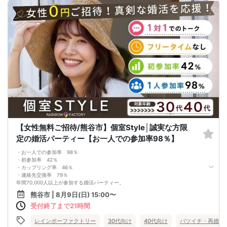
に応じてサムネイル等が変更になる場合がございます。 参加年齢と参加条件は変
更されませんのでご安心ください。
【女性無料ご招待/熊谷市】個室Style│誠実な方限
定の婚活パーティー【お一人での参加率98％】
・お一人での参加率 98％
・初参加率 42％
・カップリング率 46％
・連絡先交換率 79％
年間70,000人以上が参加する婚活パーティー。
お一人で参加されることを考えたスタイルで、98％の方がお一人で参加されてい
熊谷市 | 8月9日(日) 15:00〜
ます。
受付終了まで21時間
真剣に婚活されている方だけを対象とした小規模な婚活イベントで、空いた時間
を利用してお気軽に婚活が可能です。
＜よくある質問＞
レインボーファクトリー
30代向け
40代向け
バツイチ・再婚