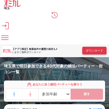
メインコンテンツへスキップ
埼玉
【アプリ限定】
検索条件や履歴の保存も♪
ダウンロード
いますぐ無料ダウンロード
埼玉県で明日参加できる40代対象の婚活パーティー・街
コン一覧
あなたに合う婚活パーティーを探そう
探す