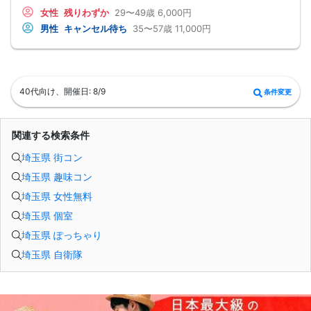
ご了承下さいませ。
女性
残りわずか
29〜49歳
6,000円
・終了時刻は目安となります。正確な終了時刻はイベント開始時にスタッフより
男性
キャンセル待ち
35〜57歳
11,000円
ご案内いたします。
・直前の申込みや当日のキャンセルにより男女比が偏る可能性がございますこと
をご了承ください。
・最小催行人数 1対1、最大20名（男女比調整のため定員になる前にキャンセル待
ちとなる場合がございます）
・イベント開催時刻１時間前迄に最小催行人数に満たない場合は中止のご連絡を
40代向け、開催日: 8/9
条件変更
差し上げます。
関連する検索条件
埼玉県 街コン
埼玉県 趣味コン
埼玉県 女性無料
埼玉県 個室
埼玉県 ぽっちゃり
埼玉県 自衛隊