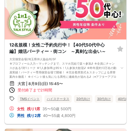
12名規模！女性ご予約先行中！【40代50代中心
編】婚活パーティー・街コン ～真剣な出会い～
大宮個室会場(埼玉県仲人協会内)5F
☆プロフィール入力～マッチングまで、スマホ完結で楽々参加♪ ☆全員にチャン
スがある1対1トーク ☆1人参加率は95％！1人参加大歓迎♪ ☆昨年度約13万名の動
員実績！パーティー専用個室会場で開催！ ☆完全着席形式＆スタッフによる席替
案内を徹底！ ☆イベント後も気になる異性に連絡先が送れる♪（※アフターアプロ
ーチ機能） スタッフの進行で全員の方とお話できるので、フリータイムで放置さ
大宮 | 8月9日(日) 15:45〜
れて人気の方と一度もお話できずに気が付いたらイベント終了・・・ということ
受付終了まで21時間
は一切ありません！ 【持ち物について】 ・ご本人様確認書類（無い場合はキャン
セル扱いとなります） ・最新版Google Chromeか最新版Safariを使用可能なスマ
ホ （こちらのパーティーはスマホを使用したパーティーになります。システムの
TMSイベント
ハイステータス
20代向け
30代向け
40代向
関係上、カードスタイルに切り替えて催行する場合がございます。） ・なるべく
お釣銭がでないようご用意いただけますと幸いです。 【ご参加前にご確認くださ
女性
残り1席
35〜50歳
500円
い】 ・Wi-Fiの用意はありませんので、ネット環境が万全でない場合にはご参加い
男性
残り2席
40〜55歳
4,800円
ただけません。 ・充電器の貸し出しは行っておりません。 【ご来場に際して】
渋滞や駐車場満車による遅刻が増えております。お車でお越しになる場合は開始
時間に間に合うよう、必ず余裕をもったご来場をお願いいたします。 ※集客状況
に応じてサムネイル等が変更になる場合がございます。 参加年齢と参加条件は変