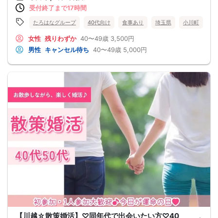
受付終了まで17時間
【最寄駅からのアクセス方法】
最寄駅は東武東上線・JR八高線「小川町駅」です。
（徒歩の場合）
たろはなグループ
40代向け
食事あり
埼玉県
小川町
小川町駅から徒歩約22分（距離：約1.6km）
駅を出て国道254号／県道30号線方面を進み、飯田エリアに向かうルートです。
女性
残りわずか
40〜49歳
3,500円
（バス・タクシーの場合）
男性
キャンセル待ち
40〜49歳
5,000円
タクシー： 小川町駅前ロータリーより約5分
路線バス： 小川町駅から川越観光バス（寄居車庫行き等）などを利用し、最寄り
のバス停から徒歩で移動が可能です。
（お車でお越しの方・駐車場のご案内）
アクセス
関越自動車道「嵐山小川IC」から車で約15〜20分
駐車場について
店舗敷地内（または店舗指定の近隣スペース）に駐車可能なスペースが用意され
ています。
駐車台数に限りがあるため、混雑する時間帯（ランチタイムなど）はご了承くだ
さい。
【川越☆散策婚活】♡同年代で出会いたい方♡40