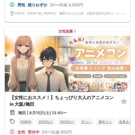
男性
残りわずか
20〜45歳
4,900円
CAFFE PIZZA DEL POPOLO 梅田スカイビル店 大阪市北区大淀中１－１－９０ 梅田スカイビル地下1階 CAFFE PIZZA DEL POPOLO 梅田スカイビル店 大阪市北区大淀中１－１－９０ 梅田スカイビル地下1階
女性急募！
【女性におススメ！】ちょっぴり大人のアニメコン
in 大阪/梅田
梅田 | 8月15日(土) 13:45〜
KOIKOI
20代向け
30代向け
街コン
趣味コン
食事あり
女性
受付中
24〜32歳
900円