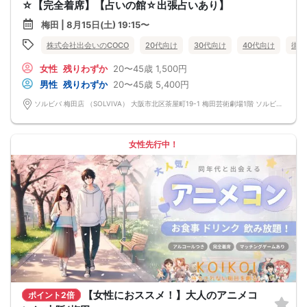
☆【完全着席】【占いの館☆出張占いあり】
梅田 | 8月15日(土) 19:15〜
株式会社出会いのCOCO
20代向け
30代向け
40代向け
街コ
女性
残りわずか
20〜45歳
1,500円
男性
残りわずか
20〜45歳
5,400円
ソルビバ 梅田店 （SOLVIVA） 大阪市北区茶屋町19-1 梅田芸術劇場1階 ソルビバ 梅田店 （SOLVIVA） 大阪市北区茶屋町19-1 梅田芸術劇場1階
女性先行中！
【女性におススメ！】大人のアニメコ
ポイント2倍