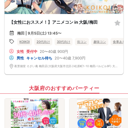
【女性におススメ！】アニメコン in 大阪/梅田
梅田 | 9月5日(土) 13:45〜
KOIKOI
20代向け
30代向け
街コン
趣味コン
食事あり
女性
受付中
20〜40歳
900円
男性
キャンセル待ち
20〜40歳
7,900円
夜景個室 そざい庵 梅田店(大阪府大阪市北区小松原町1-10 梅田パルビル9F) 大阪府大阪市北区小松原町1-10 梅田パルビル9F
大阪府のおすすめパーティー