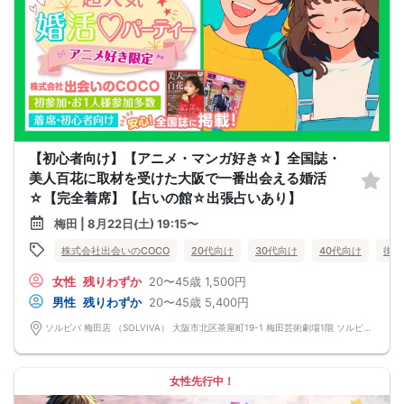
【初心者向け】【アニメ・マンガ好き☆】全国誌・
美人百花に取材を受けた大阪で一番出会える婚活
☆【完全着席】【占いの館☆出張占いあり】
梅田 | 8月22日(土) 19:15〜
株式会社出会いのCOCO
20代向け
30代向け
40代向け
街コ
女性
残りわずか
20〜45歳
1,500円
男性
残りわずか
20〜45歳
5,400円
ソルビバ 梅田店 （SOLVIVA） 大阪市北区茶屋町19-1 梅田芸術劇場1階 ソルビバ 梅田店 （SOLVIVA） 大阪市北区茶屋町19-1 梅田芸術劇場1階
女性先行中！