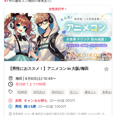
41
件の趣味コン(梅田の食事あり)
女性先行中！
【男性におススメ！】アニメコン in 大阪/梅田
梅田 | 8月8日(土) 13:45〜
受付終了まで11時間
KOIKOI
20代向け
30代向け
街コン
趣味コン
食事あり
女性
キャンセル待ち
20〜40歳
900円
男性
残り5席
20〜40歳
7,900円
夜景個室 そざい庵 梅田店(大阪府大阪市北区小松原町1-10 梅田パルビル9F) 大阪府大阪市北区小松原町1-10 梅田パルビル9F