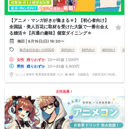
【アニメ・マンガ好きが集まる☆】【初心者向け】
全国誌・美人百花に取材を受けた大阪で一番出会え
る婚活☆【共通の趣味】個室ダイニング☆
梅田 | 8月16日(日) 16:30〜
株式会社出会いのCOCO
20代向け
30代向け
40代向け
街コ
女性
残りわずか
20〜45歳
1,500円
男性
残りわずか
20〜45歳
4,900円
うにくと肉寿司 夜景個室居酒屋 そざい庵 梅田・大阪駅店 大阪市北区小松原町1-10 梅田パルビル 9階 うにくと肉寿司 夜景個室居酒屋 そざい庵 梅田・大阪駅店 大阪市北区小松原町1-10 梅田パルビル 9階
女性急募！