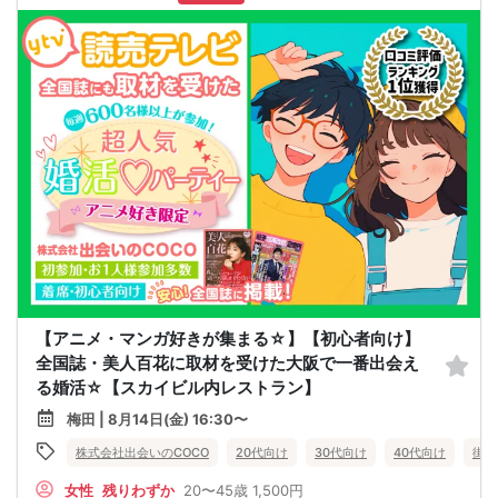
【アニメ・マンガ好きが集まる☆】【初心者向け】
全国誌・美人百花に取材を受けた大阪で一番出会え
る婚活☆【スカイビル内レストラン】
梅田 | 8月14日(金) 16:30〜
株式会社出会いのCOCO
20代向け
30代向け
40代向け
街コ
女性
残りわずか
20〜45歳
1,500円