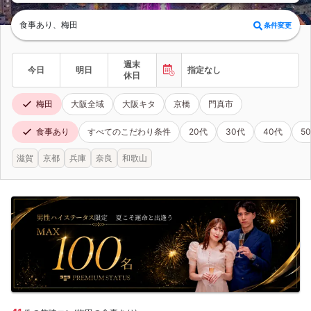
食事あり、梅田
条件変更
週末
今日
明日
指定なし
休日
梅田
大阪全域
大阪キタ
京橋
門真市
食事あり
すべてのこだわり条件
20代
30代
40代
5
滋賀
京都
兵庫
奈良
和歌山