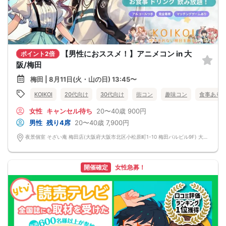
【男性におススメ！】アニメコン in 大
ポイント2倍
阪/梅田
梅田 | 8月11日(火・山の日) 13:45〜
KOIKOI
20代向け
30代向け
街コン
趣味コン
食事あり
女性
キャンセル待ち
20〜40歳
900円
男性
残り4席
20〜40歳
7,900円
夜景個室 そざい庵 梅田店(大阪府大阪市北区小松原町1-10 梅田パルビル9F) 大阪府大阪市北区小松原町1-10 梅田パルビル9F
開催確定
女性急募！