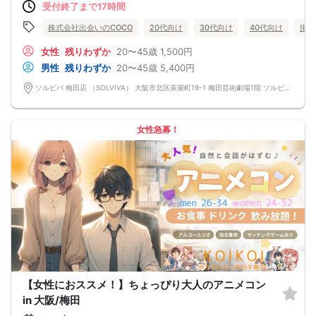
受付終了まで17時間
株式会社出会いのCOCO
20代向け
30代向け
40代向け
街コ
女性
残りわずか
20〜45歳
1,500円
男性
残りわずか
20〜45歳
5,400円
ソルビバ 梅田店 （SOLVIVA） 大阪市北区茶屋町19-1 梅田芸術劇場1階 ソルビバ 梅田店 （SOLVIVA） 大阪市北区茶屋町19-1 梅田芸術劇場1階
女性急募！
【女性におススメ！】ちょっぴり大人のアニメコン
in 大阪/梅田