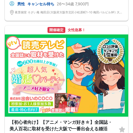
男性
キャンセル待ち
26〜34歳
7,900円
夜景個室 そざい庵 梅田店(大阪府大阪市北区小松原町1-10 梅田パルビル9F) 大阪府大阪市北区小松原町1-10 梅田パルビル9F
開催確定
女性急募！
【初心者向け】【アニメ・マンガ好き☆】全国誌・
美人百花に取材を受けた大阪で一番出会える婚活