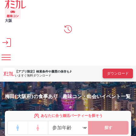
メインコンテンツへスキップ
大阪
【アプリ限定】
検索条件や履歴の保存も♪
ダウンロード
いますぐ無料ダウンロード
梅田(大阪府)の食事あり 趣味コン・出会いイベント一覧
あなたに合う婚活パーティーを探そう
探す