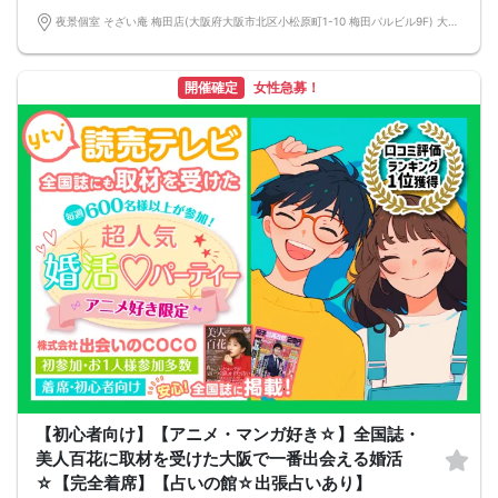
夜景個室 そざい庵 梅田店(大阪府大阪市北区小松原町1-10 梅田パルビル9F) 大阪府大阪市北区小松原町1-10 梅田パルビル9F
開催確定
女性急募！
【初心者向け】【アニメ・マンガ好き☆】全国誌・
美人百花に取材を受けた大阪で一番出会える婚活
☆【完全着席】【占いの館☆出張占いあり】