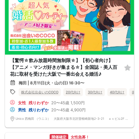
【驚愕☆飲み放題時間無制限☆】【初心者向け】
【アニメ・マンガ好きが集まる☆】全国誌・美人百
花に取材を受けた大阪で一番出会える婚活♪
梅田 | 8月11日(火・山の日) 16:30〜
株式会社出会いのCOCO
20代向け
30代向け
40代向け
街コ
女性
残りわずか
20〜45歳
1,500円
男性
残りわずか
20〜45歳
4,900円
Unico 西梅田 （ウニコ） 大阪府大阪市北区曽根崎新地2-3-21 ａｘビル2F Unico 西梅田 （ウニコ） 大阪府大阪市北区曽根崎新地2-3-21 ａｘビル2F
開催確定
女性急募！