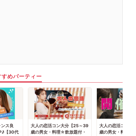
その結果、彼女できるチャンスを
逃している奥手男子がめっちゃ多いからです。
でも、安心してください！
今年こそは彼女できて
一緒に美味しいものを食べに行ったり、
映画に行ったり、旅行に行けるように、
「奥手男子専用の恋愛婚活攻略」
を用意しています！
ぜひこの先を読み進めてみてください👇
※講師の急用以外はたとえ参加人数が1人でも
その人のために必ず実施します
※はじめてセミナーに参加する方も
ビデオオフでも参加OKにしているので
安心してください
すすめパーティー
ランス良
大人の恋活コン大分【25～39
大人の恋活コン大分
♪【30代
歳の男女・料理☆飲放題付・
歳の男女・料理☆