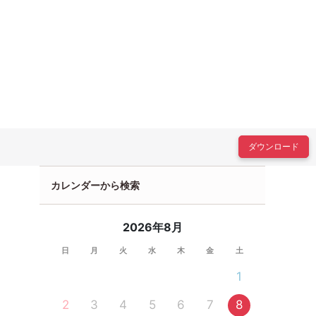
ダウンロード
カレンダーから検索
2026年8月
日
月
火
水
木
金
土
1
2
3
4
5
6
7
8