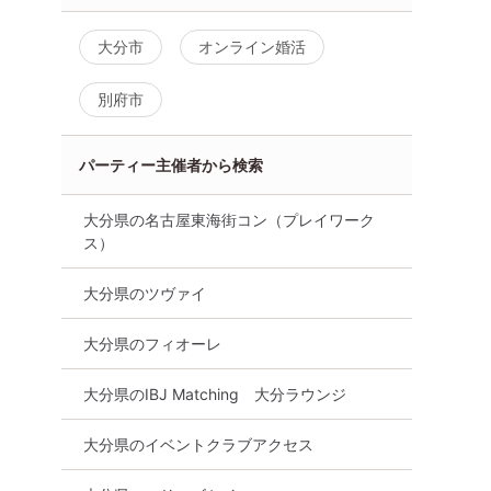
着席型】１
ー】【20代、30代、40代、
きる注目企画のオ
50代対象】
活「良縁フェス」
大分市
オンライン婚活
から大募集
大分市
8月8日
20:00〜
8月8日
22:00〜
オンライン婚活
別府市
る
オンライン婚活
詳細を見る
パーティー主催者から検索
詳細を
大分県の名古屋東海街コン（プレイワーク
ス）
大分県のツヴァイ
大分県のフィオーレ
大分県のIBJ Matching 大分ラウンジ
大分県のイベントクラブアクセス
ランス良
【15名規模！ 男性ご予約先行
【男性ご予約先行
P♪【30代
中！】個室パーティー【４
全員と話せる☆彡【