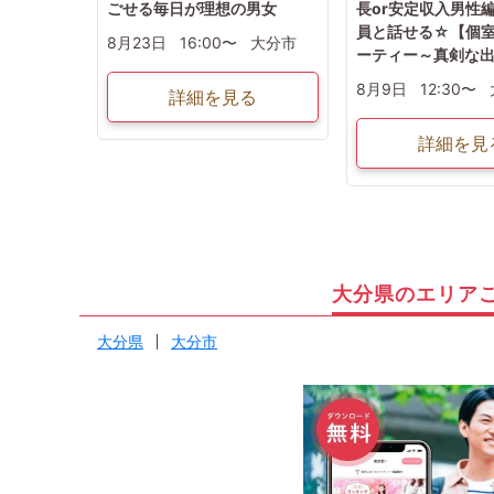
ごせる毎日が理想の男女
長or安定収入男性
員と話せる☆【個
8月23日
16:00〜
大分市
ーティー～真剣な
8月9日
12:30〜
詳細を見る
詳細を見
大分県のエリア
大分県
大分市