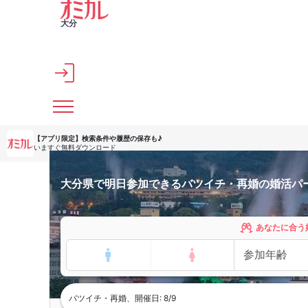
メインコンテンツへスキップ
大分
【アプリ限定】
検索条件や履歴の保存も♪
いますぐ無料ダウンロード
大分県で明日参加できるバツイチ・再婚の婚活パ
あなたに合う
バツイチ・再婚、開催日: 8/9