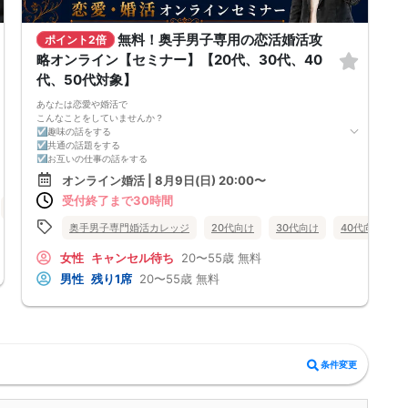
無料！奥手男子専用の恋活婚活攻
ポイント2倍
略オンライン【セミナー】【20代、30代、40
代、50代対象】
あなたは恋愛や婚活で
こんなことをしていませんか？
☑趣味の話をする
☑共通の話題をする
☑お互いの仕事の話をする
☑家族や将来について話をする
オンライン婚活 | 8月9日(日) 20:00〜
☑食事の話をする
受付終了まで30時間
☑好印象に思ってもらうために
街コン
大分県
別府市
頑張って褒める
☑経験を積むために出会いの数を増やす
奥手男子専門婚活カレッジ
20代向け
30代向け
40代向け
これらすべて、
奥手男子に合わない方法です。
女性
キャンセル待ち
20〜55歳
無料
なぜなら、趣味や共通の話題などをしても
男性
残り1席
20〜55歳
無料
それだけでは、女性は好きにはなってくれない。
しかも、うまく駆け引きをして、
次につなげようとすればするほど、
男性中心で考えていることが伝わり、
気づかないうちに「女性の信頼」を失ってしまう。
さらに、出会いの数を増やしても
気になる女性を目の前にすると、
条件変更
「好印象に思われたい。嫌われたくない。」
という気持ちが強くなり、
どうしても当たり障りない会話してしまう。