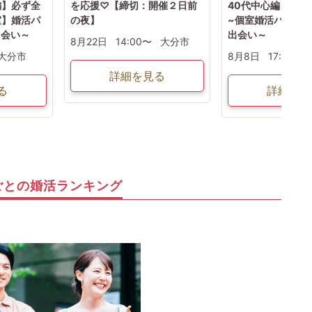
編】必ず全
を応援♡【締切：開催２日前
40代中心編】~正
室】婚活パ
の夜】
~個室婚活パーテ
出会い～
出会い～
8月22日
14:00〜
大分市
大分市
8月8日
17:00〜
詳細を見る
る
詳細を見
ごとの婚活ランキング