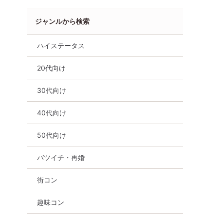
ジャンルから検索
ハイステータス
20代向け
30代向け
40代向け
50代向け
バツイチ・再婚
女性無料
オンライン婚活
婚活セミナー
大
50代向け
バツイチ・再婚
街コン
趣味コン