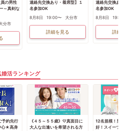
社員の男性
連絡先交換あり・着席型】１
連絡先交換あり・
ー～真剣な
名参加OK
名参加OK
8月8日
19:00〜
大分市
8月8日
19:00〜
大分市
詳細を見る
詳細を見
る
気婚活ランキング
ご予約先行
《４５～５５歳》♡真面目に
12名規模！男女バ
中心★高身
大人な出逢いを希望される方
好！スイーツ付きS