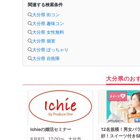
男女2対2〜8対8
関連する検索条件
■最少催行人数
男女2対2
大分県 街コン
■中止判断タイミング・中止連絡
開催時間の90分前までに、最少催行人数に満たない場合
大分県 趣味コン
中止連絡は、申込の携帯電話へショートメールでお送りします。
※弊社からのショートメールの受信許可設定をお願いします。
大分県 女性無料
■飲食
あり（ドリンク）(場合によってはスイーツ)
大分県 個室
■注意事項
店舗様のご迷惑になりますので、店舗様へ直接電話等でのご連絡はおやめ
大分県 ぽっちゃり
下さい。
問い合わせは、弊社からお送りした予約完了メールに記載の問い合わせ先
大分県 自衛隊
まで、ご連絡をお願いします。
※オミカレでの会員登録にあたっては本人確認が必要となります。
大分県のお
Ichieの婚活セミナー
12名規模！男女バ
好！スイーツ付きSP
8月8日
17:00〜
大分市