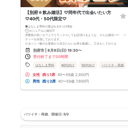
【別府☆飲み婚活】♡同年代で出会いたい方
♡40代・50代限定♡
■はなしま専科の選ばれる5つの理由
①カジュアルに婚活♡
雰囲気の良いカフェでリラックスしてお話頂けるような、そんな婚活パー
ティーを目指しております。
なるべく一般のお客様から目立たないお席を配慮し、工夫もしておりま
す。
別府市 | 8月9日(日) 19:30〜
②1人参加・同伴参加もOK♡
受付終了まで30時間
お一人様参加大歓迎！
お友達との同伴参加も、もちろんOKです。
③男女共に参加費を頂いております♡
はなしま専科
40代向け
50代向け
バツイチ・再婚
女性無料パーティーではないため、真剣に出会いたい方が、ご参加されて
おります。
女性
残り1席
40〜59歳
2,600円
カフェでの飲食料金も含まれております。
男性
残り2席
40〜59歳
7,600円
（企画内容によっては、スイーツ付き)
④さまざまな企画イベントあり♡
季節に合ったさまざまなイベントを企画しております。
バーベキュー・神社巡り・体験型のパーティーも多数
⑤手厚いサポート♡
はなしま専科では、結婚しま専科でのサポートも行っております。
なかなかカップリングしない・・・
デートが難しい・・・
バツイチ・再婚、開催日: 8/9
という方も、プロのカウンセラー在籍の、結婚しま専科にてご相談いただ
き、あなたの出会いを全力でサポートさせて頂きます。
■開催人数目安