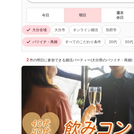
週末
今日
明日
休日
大分全域
大分市
オンライン婚活
別府市
バツイチ・再婚
すべてのこだわり条件
20代
30代
2
件の明日に参加できる婚活パーティー(大分県のバツイチ・再婚)