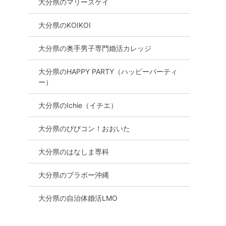
大分県のマリーズケイ
社員の男性
０・５０歳代中心編】～真剣
代中心編】~正社
ィー～真剣な
な出会い～
室婚活パーティー
大分県のKOIKOI
会い～
8月9日
15:00〜
大分市
大分市
8月9日
17:30〜
大分県の奥手男子専門婚活カレッジ
詳細を見る
る
詳細を
大分県のHAPPY PARTY（ハッピーパーティ
ー）
大分県のIchie（イチエ）
大分県のびびコン！おおいた
大分県のはなしま専科
大分県のブラボー沖縄
大分県の自治体婚活LMO