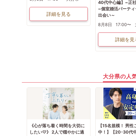
40代中心編】~正
~個室婚活パーティ
詳細を見る
出会い～
8月8日
17:00〜
詳細を見
大分県の人
《心が落ち着く時間を大切に
【15名規模！ 男性
したい♡》 2人で穏やかに過
中！】【20･30代