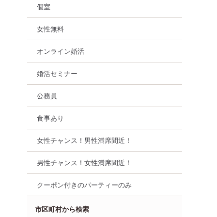
個室
女性無料
オンライン婚活
婚活セミナー
公務員
食事あり
女性チャンス！男性満席間近！
男性チャンス！女性満席間近！
クーポン付きのパーティーのみ
【25～39
無料！奥手男子専用の恋活婚
【初めての方限定
市区町村から検索
飲放題付・
活攻略オンライン【セミナ
毎週火・木・土に