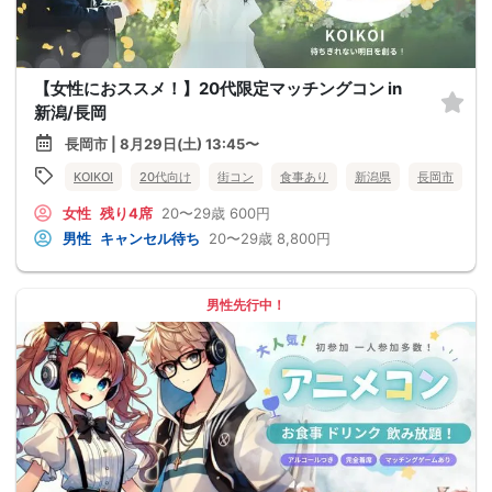
【女性におススメ！】20代限定マッチングコン in
新潟/長岡
長岡市 | 8月29日(土) 13:45〜
KOIKOI
20代向け
街コン
食事あり
新潟県
長岡市
女性
残り4席
20〜29歳
600円
男性
キャンセル待ち
20〜29歳
8,800円
男性先行中！