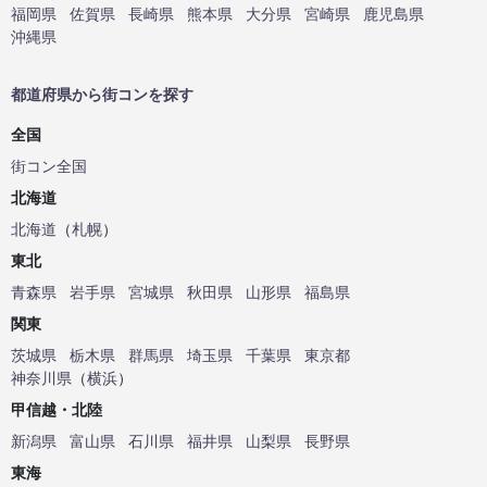
福岡県
佐賀県
長崎県
熊本県
大分県
宮崎県
鹿児島県
沖縄県
都道府県から街コンを探す
全国
街コン全国
北海道
北海道
（
札幌
）
東北
青森県
岩手県
宮城県
秋田県
山形県
福島県
関東
茨城県
栃木県
群馬県
埼玉県
千葉県
東京都
神奈川県
（
横浜
）
甲信越・北陸
新潟県
富山県
石川県
福井県
山梨県
長野県
東海