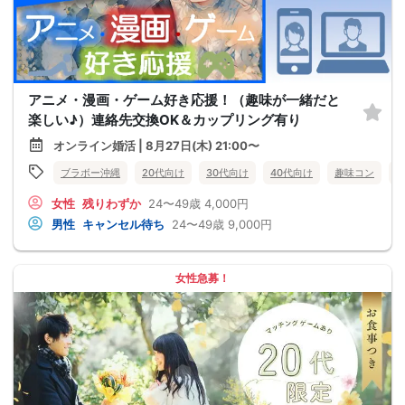
アニメ・漫画・ゲーム好き応援！（趣味が一緒だと
楽しい♪）連絡先交換OK＆カップリング有り
オンライン婚活 | 8月27日(木) 21:00〜
ブラボー沖縄
20代向け
30代向け
40代向け
趣味コン
女性
残りわずか
24〜49歳
4,000円
男性
キャンセル待ち
24〜49歳
9,000円
女性急募！