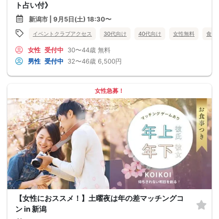
ト占い付》
新潟市 | 9月5日(土) 18:30〜
イベントクラブアクセス
30代向け
40代向け
女性無料
食事
女性
受付中
30〜44歳
無料
男性
受付中
32〜46歳
6,500円
女性急募！
【女性におススメ！】土曜夜は年の差マッチングコ
ン in 新潟