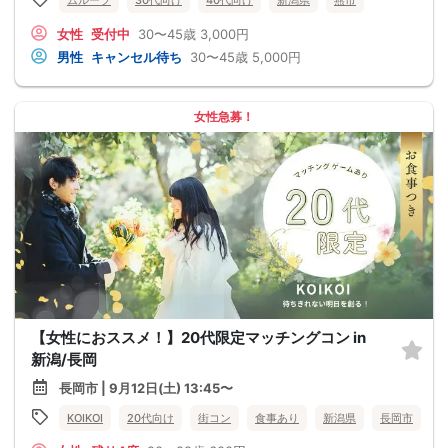
ムルーブ
30代向け
40代向け
新潟県
燕市
女性
受付中
30〜45歳
3,000円
男性
キャンセル待ち
30〜45歳
5,000円
女性急募！
【女性におススメ！】20代限定マッチングコン in
新潟/長岡
長岡市 | 9月12日(土) 13:45〜
KOIKOI
20代向け
街コン
食事あり
新潟県
長岡市