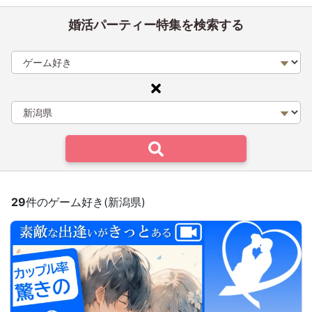
婚活パーティー特集を検索する
29
件のゲーム好き(新潟県)