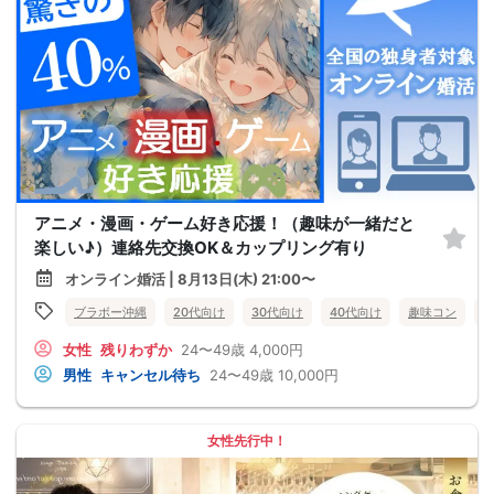
アニメ・漫画・ゲーム好き応援！（趣味が一緒だと
楽しい♪）連絡先交換OK＆カップリング有り
オンライン婚活 | 8月13日(木) 21:00〜
ブラボー沖縄
20代向け
30代向け
40代向け
趣味コン
女性
残りわずか
24〜49歳
4,000円
男性
キャンセル待ち
24〜49歳
10,000円
女性先行中！