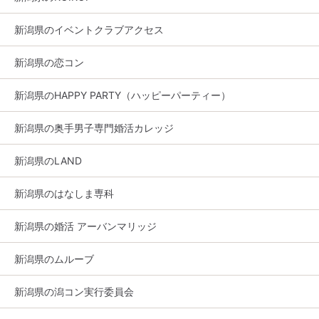
新潟県のイベントクラブアクセス
新潟県の恋コン
新潟県のHAPPY PARTY（ハッピーパーティー）
新潟県の奥手男子専門婚活カレッジ
新潟県のLAND
新潟県のはなしま専科
新潟県の婚活 アーバンマリッジ
新潟県のムルーブ
新潟県の潟コン実行委員会