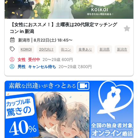
【女性におススメ！】土曜夜は20代限定マッチング
コン in 新潟
新潟市 | 8月22日(土) 18:45〜
KOIKOI
20代向け
街コン
食事あり
新潟県
新潟市
女性
受付中
20〜29歳
600円
男性
キャンセル待ち
20〜29歳
7,800円