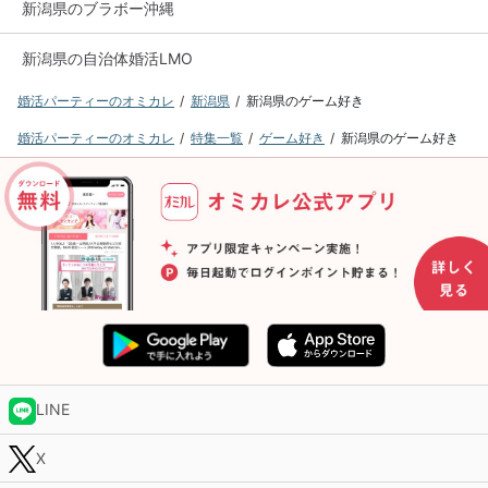
新潟県のブラボー沖縄
新潟県の自治体婚活LMO
婚活パーティーのオミカレ
新潟県
新潟県のゲーム好き
婚活パーティーのオミカレ
特集一覧
ゲーム好き
新潟県のゲーム好き
LINE
X