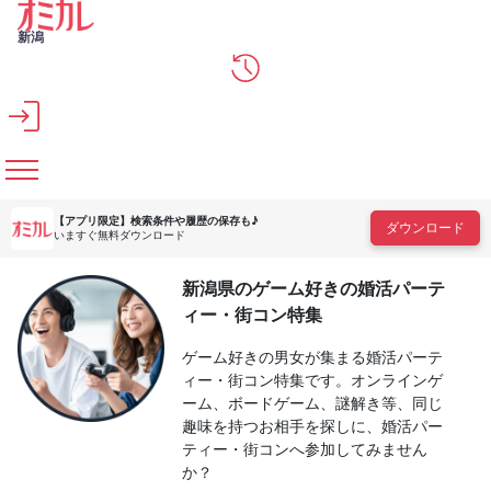
メインコンテンツへスキップ
新潟
【アプリ限定】
検索条件や履歴の保存も♪
ダウンロード
いますぐ無料ダウンロード
新潟県のゲーム好きの婚活パーテ
ィー・街コン特集
ゲーム好きの男女が集まる婚活パーテ
ィー・街コン特集です。オンラインゲ
ーム、ボードゲーム、謎解き等、同じ
趣味を持つお相手を探しに、婚活パー
ティー・街コンへ参加してみません
か？