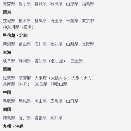
青森県
岩手県
宮城県
秋田県
山形県
福島県
関東
茨城県
栃木県
群馬県
埼玉県
千葉県
東京都
神奈川県
（
横浜
）
甲信越・北陸
新潟県
富山県
石川県
福井県
山梨県
長野県
東海
岐阜県
静岡県
愛知県
（
名古屋
）
三重県
関西
滋賀県
京都府
大阪府
（
大阪キタ
、
大阪ミナミ
）
兵庫県
（
神戸
）
奈良県
和歌山県
中国
鳥取県
島根県
岡山県
広島県
山口県
四国
徳島県
香川県
愛媛県
高知県
九州・沖縄