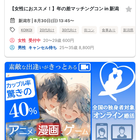
【女性におススメ！】年の差マッチングコン in 新潟
新潟市 | 8月30日(日) 13:45〜
KOIKOI
20代向け
30代向け
街コン
食事あり
新潟県
女性
受付中
20〜29歳
600円
男性
キャンセル待ち
25〜35歳
8,800円