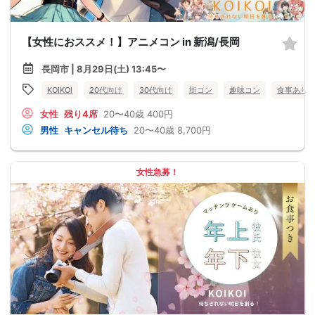
【女性におススメ！】アニメコン in 新潟/長岡
長岡市 | 8月29日(土) 13:45〜
KOIKOI
20代向け
30代向け
街コン
趣味コン
食事あり
女性
残り4席
20〜40歳
400円
男性
キャンセル待ち
20〜40歳
8,700円
女性急募！