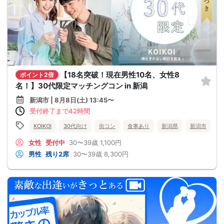
【18名突破！現在男性10名、女性8
ポイント2倍
名！】30代限定マッチングコン in 新潟
新潟市 | 8月8日(土) 13:45〜
受付終了まで42時間
KOIKOI
30代向け
街コン
食事あり
新潟県
新潟市
女性
受付中
30〜39歳
1,100円
男性
残り2席
30〜39歳
8,300円