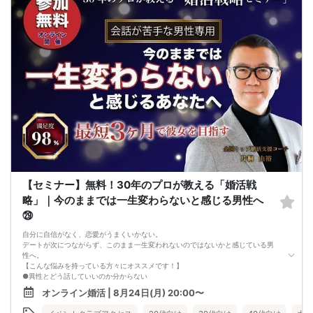
【セミナー】無料！30年のプロが教える「婚活戦
略」｜今のままでは一生変わらないと感じる男性へ
㉙
自分に自信がなく、恋愛がうまくいかない。
デートが次につながらず、このまま一生変われないのではないかと感じている男
性へ。
【こんな悩みを持っている方々にオススメです！】
●異性とどう話していいのか分からない
●婚活パーティー、合コンで上手くいかない
オンライン婚活 | 8月24日(月) 20:00〜
●デートやお見合いが２回目につながらない
●今のままでは一生変わらない気がする