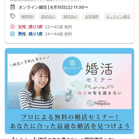
■注意事項
オンライン婚活 | 8月15日(土) 11:30〜
・キャンセルされる場合は、オミカレのメッセージ機能から必ずご連絡下さい。
・セミナー当日、セミナーの進行をスムーズに行う為、スタッフの指示に従って
NEPISU
20代向け
30代向け
女性無料
オンライン婚活
ください。
・セミナー途中での途中退出は禁止となります。
女性
残り1席
22〜42歳
無料
・悪質な場合は今後一切弊社のイベントに参加できなくなる可能性があります。
・弊社ではセミナー中やセミナー終了後発生したトラブルには一切関与いたしま
男性
残り1席
24〜44歳
無料
せん。
・チケットが「完売」と表示されていてもキャンセルなどがあった場合は再販を
行う可能性があります。
・外国人の方の参加はご遠慮ください。日本語での円滑なコミュニケーションが
可能な方に限ります。(For Japanese people only)