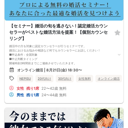
・セミナー中はカメラをオン（お顔を出して）での受講をお願いします。
（屋外、車内からのご参加や、途中入室、退出はご遠慮下さい。）
【キャンセル規定】
セミナー準備の都合上、当日無断キャンセルの場合は、3,000円のキャンセル料を
お支払いいただきます。
【セミナー】婚活の旬を逃さない！認定婚活カウン
セラーがベストな婚活方法を提案！【個別カウンセ
リング】
婚活中の方を対象に認定カウンセラーが行うセミナーです。
婚活におけるお悩みや相談など何でもカウンセラーにお話しください！
■申込条件：全国対象
■中止判断タイミング
開催時刻3時間前までにご連絡させていただきます。
■注意事項
オンライン婚活 | 8月21日(金) 18:30〜
・キャンセルされる場合は、オミカレのメッセージ機能から必ずご連絡下さい。
・セミナー当日、セミナーの進行をスムーズに行う為、スタッフの指示に従って
NEPISU
20代向け
30代向け
女性無料
オンライン婚活
ください。
・セミナー途中での途中退出は禁止となります。
女性
残り1席
22〜42歳
無料
・悪質な場合は今後一切弊社のイベントに参加できなくなる可能性があります。
・弊社ではセミナー中やセミナー終了後発生したトラブルには一切関与いたしま
男性
残り1席
24〜44歳
無料
せん。
・チケットが「完売」と表示されていてもキャンセルなどがあった場合は再販を
行う可能性があります。
・外国人の方の参加はご遠慮ください。日本語での円滑なコミュニケーションが
可能な方に限ります。(For Japanese people only)