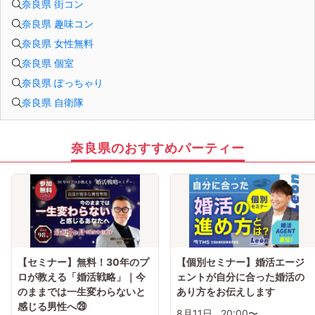
奈良県 街コン
セミナー準備の都合上、当日無断キャンセルの場合は、3,000円のキャンセル料を
お支払いいただきます。
奈良県 趣味コン
奈良県 女性無料
奈良県 個室
奈良県 ぽっちゃり
奈良県 自衛隊
奈良県のおすすめパーティー
【セミナー】無料！30年のプ
【個別セミナー】婚活エージ
ロが教える「婚活戦略」｜今
ェントが自分に合った婚活の
のままでは一生変わらないと
あり方をお伝えします
感じる男性へ㉙
8月11日
20:00〜