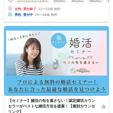
イベントクラブアクセス
20代向け
30代向け
40代向け
女性
●異性から断られると、自分の人格を否定されている気分になる
恋愛経験が少なくても大丈夫です。
女性
受付終了
22〜54歳
無料
最短3ヶ月で彼女ができる可能性を高め、1年以内の結婚を目指すための
恋愛・婚活の具体的な方法をお伝えします。
男性
受付中
25〜49歳
無料
【婚活戦略セミナーで得られるメリットは！】
●休日に彼女と楽しくデートできる自分を目指せる
●女性との会話に自信を持てるようになる
●婚活パーティーやマッチングアプリで結果を出せるようになる
●異性とのコミュニケーションのポイントが理解できる
●好きになった女性との関係を続けられるようになる
まずは、異性が求めていることを理解し、
それを提供できる自分自身に変化していくことにより、
はじめて自分が好きな異性が自分を好きになってくれるようになり、
恋愛婚活が上手くいくようになります。
改善
異性が求めていることを理解し、
それを自然に伝えられる自分に変わることで、
好きな女性から選ばれるようになります。
婚活戦略セミナーでは、恋愛や婚活で悩む男性が
短期間で変化と成果を実感できる方法をお伝えします。
【注意事項】
・セミナー中はカメラをオン（お顔を出して）での受講をお願いします。
（屋外、車内からのご参加や、途中入室、退出はご遠慮下さい。）
【キャンセル規定】
セミナー準備の都合上、当日無断キャンセルの場合は、3,000円のキャンセル料を
お支払いいただきます。
【セミナー】婚活の旬を逃さない！認定婚活カウン
セラーがベストな婚活方法を提案！【個別カウンセ
リング】