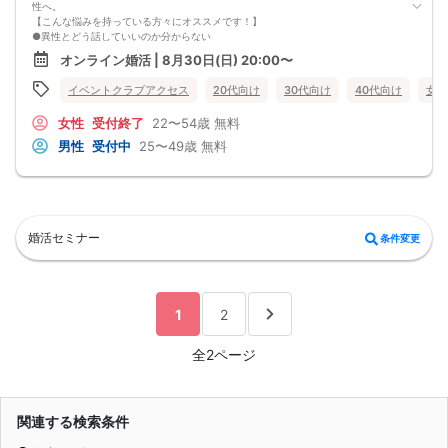
性へ。
【こんな悩みを持っている方々にオススメです！】
●異性とどう話していいのか分からない
●婚活パーティー、合コンで上手くいかない
オンライン婚活 | 8月30日(日) 20:00〜
●デートやお見合いが２回目につながらない
●今のままでは一生変わらない気がする
イベントクラブアクセス
20代向け
30代向け
40代向け
女性
●異性から断られると、自分の人格を否定されている気分になる
恋愛経験が少なくても大丈夫です。
女性
受付終了
22〜54歳
無料
最短3ヶ月で彼女ができる可能性を高め、1年以内の結婚を目指すための
恋愛・婚活の具体的な方法をお伝えします。
男性
受付中
25〜49歳
無料
【婚活戦略セミナーで得られるメリットは！】
●休日に彼女と楽しくデートできる自分を目指せる
●女性との会話に自信を持てるようになる
●婚活パーティーやマッチングアプリで結果を出せるようになる
●異性とのコミュニケーションのポイントが理解できる
●好きになった女性との関係を続けられるようになる
婚活セミナー
条件変更
まずは、異性が求めていることを理解し、
それを提供できる自分自身に変化していくことにより、
はじめて自分が好きな異性が自分を好きになってくれるようになり、
恋愛婚活が上手くいくようになります。
改善
1
2
異性が求めていることを理解し、
それを自然に伝えられる自分に変わることで、
好きな女性から選ばれるようになります。
全2ページ
婚活戦略セミナーでは、恋愛や婚活で悩む男性が
短期間で変化と成果を実感できる方法をお伝えします。
【注意事項】
・セミナー中はカメラをオン（お顔を出して）での受講をお願いします。
関連する検索条件
（屋外、車内からのご参加や、途中入室、退出はご遠慮下さい。）
【キャンセル規定】