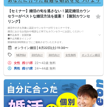
セミナー準備の都合上、当日無断キャンセルの場合は、3,000円のキャンセル料を
お支払いいただきます。
【セミナー】婚活の旬を逃さない！認定婚活カウン
セラーがベストな婚活方法を提案！【個別カウンセ
リング】
婚活中の方を対象に認定カウンセラーが行うセミナーです。
婚活におけるお悩みや相談など何でもカウンセラーにお話しください！
■申込条件：全国対象
■中止判断タイミング
開催時刻3時間前までにご連絡させていただきます。
■注意事項
オンライン婚活 | 8月22日(土) 11:30〜
・キャンセルされる場合は、オミカレのメッセージ機能から必ずご連絡下さい。
・セミナー当日、セミナーの進行をスムーズに行う為、スタッフの指示に従って
NEPISU
20代向け
30代向け
女性無料
オンライン婚活
ください。
・セミナー途中での途中退出は禁止となります。
女性
残り1席
22〜42歳
無料
・悪質な場合は今後一切弊社のイベントに参加できなくなる可能性があります。
・弊社ではセミナー中やセミナー終了後発生したトラブルには一切関与いたしま
男性
残り1席
24〜44歳
無料
せん。
・チケットが「完売」と表示されていてもキャンセルなどがあった場合は再販を
行う可能性があります。
・外国人の方の参加はご遠慮ください。日本語での円滑なコミュニケーションが
可能な方に限ります。(For Japanese people only)