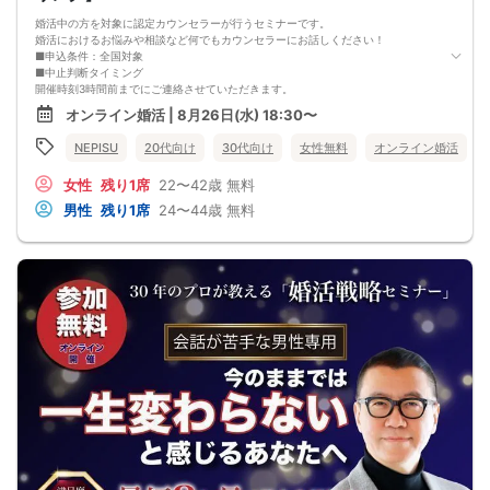
婚活中の方を対象に認定カウンセラーが行うセミナーです。
婚活におけるお悩みや相談など何でもカウンセラーにお話しください！
■申込条件：全国対象
■中止判断タイミング
開催時刻3時間前までにご連絡させていただきます。
■注意事項
オンライン婚活 | 8月26日(水) 18:30〜
・キャンセルされる場合は、オミカレのメッセージ機能から必ずご連絡下さい。
・セミナー当日、セミナーの進行をスムーズに行う為、スタッフの指示に従って
NEPISU
20代向け
30代向け
女性無料
オンライン婚活
ください。
・セミナー途中での途中退出は禁止となります。
女性
残り1席
22〜42歳
無料
・悪質な場合は今後一切弊社のイベントに参加できなくなる可能性があります。
・弊社ではセミナー中やセミナー終了後発生したトラブルには一切関与いたしま
男性
残り1席
24〜44歳
無料
せん。
・チケットが「完売」と表示されていてもキャンセルなどがあった場合は再販を
行う可能性があります。
・外国人の方の参加はご遠慮ください。日本語での円滑なコミュニケーションが
可能な方に限ります。(For Japanese people only)