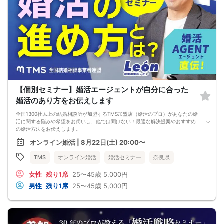
【個別セミナー】婚活エージェントが自分に合った
婚活のあり方をお伝えします
全国1300社以上の結婚相談所が加盟するTMS加盟店（婚活のプロ）があなたの婚
活に関する悩みや希望をお伺いし、他では聞けない！最適な解決提案やおすすめ
の婚活方法をお伝えします。
オンライン婚活 | 8月22日(土) 20:00〜
TMS
オンライン婚活
婚活セミナー
奈良県
女性
残り1席
25〜45歳
5,000円
男性
残り1席
25〜45歳
5,000円