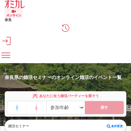
メインコンテンツへスキップ
奈良
奈良県の婚活セミナーのオンライン婚活のイベント一覧
あなたに合う婚活パーティーを探そう
探す
婚活セミナー
条件変更