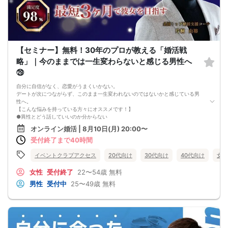
【セミナー】無料！30年のプロが教える「婚活戦
略」｜今のままでは一生変わらないと感じる男性へ
㉙
自分に自信がなく、恋愛がうまくいかない。
デートが次につながらず、このまま一生変われないのではないかと感じている男
性へ。
【こんな悩みを持っている方々にオススメです！】
●異性とどう話していいのか分からない
●婚活パーティー、合コンで上手くいかない
オンライン婚活 | 8月10日(月) 20:00〜
●デートやお見合いが２回目につながらない
受付終了まで40時間
●今のままでは一生変わらない気がする
●異性から断られると、自分の人格を否定されている気分になる
恋愛経験が少なくても大丈夫です。
イベントクラブアクセス
20代向け
30代向け
40代向け
女性
最短3ヶ月で彼女ができる可能性を高め、1年以内の結婚を目指すための
恋愛・婚活の具体的な方法をお伝えします。
女性
受付終了
22〜54歳
無料
【婚活戦略セミナーで得られるメリットは！】
男性
受付中
25〜49歳
無料
●休日に彼女と楽しくデートできる自分を目指せる
●女性との会話に自信を持てるようになる
●婚活パーティーやマッチングアプリで結果を出せるようになる
●異性とのコミュニケーションのポイントが理解できる
●好きになった女性との関係を続けられるようになる
まずは、異性が求めていることを理解し、