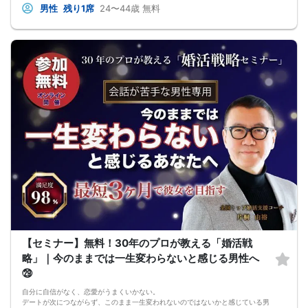
・弊社ではセミナー中やセミナー終了後発生したトラブルには一切関与いたしま
男性
残り1席
24〜44歳
無料
せん。
・チケットが「完売」と表示されていてもキャンセルなどがあった場合は再販を
行う可能性があります。
・外国人の方の参加はご遠慮ください。日本語での円滑なコミュニケーションが
可能な方に限ります。(For Japanese people only)
【セミナー】無料！30年のプロが教える「婚活戦
略」｜今のままでは一生変わらないと感じる男性へ
㉙
自分に自信がなく、恋愛がうまくいかない。
デートが次につながらず、このまま一生変われないのではないかと感じている男