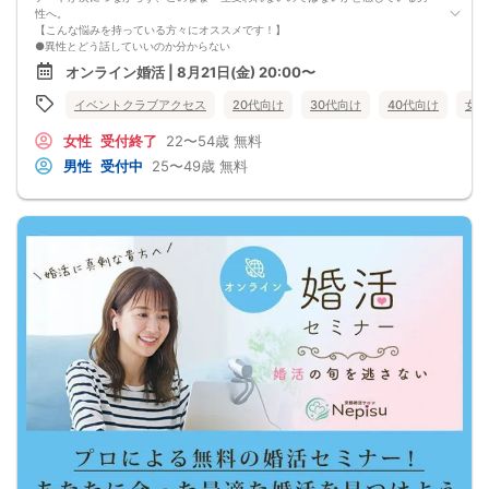
性へ。
ぜひこの先を読み進めてみてください👇
【こんな悩みを持っている方々にオススメです！】
※講師の急用以外はたとえ参加人数が1人でも
●異性とどう話していいのか分からない
その人のために必ず実施します
●婚活パーティー、合コンで上手くいかない
※はじめてセミナーに参加する方も
オンライン婚活 | 8月21日(金) 20:00〜
●デートやお見合いが２回目につながらない
ビデオオフでも参加OKにしているので
●今のままでは一生変わらない気がする
安心してください
イベントクラブアクセス
20代向け
30代向け
40代向け
女性
●異性から断られると、自分の人格を否定されている気分になる
恋愛経験が少なくても大丈夫です。
女性
受付終了
22〜54歳
無料
最短3ヶ月で彼女ができる可能性を高め、1年以内の結婚を目指すための
恋愛・婚活の具体的な方法をお伝えします。
男性
受付中
25〜49歳
無料
【婚活戦略セミナーで得られるメリットは！】
●休日に彼女と楽しくデートできる自分を目指せる
●女性との会話に自信を持てるようになる
●婚活パーティーやマッチングアプリで結果を出せるようになる
●異性とのコミュニケーションのポイントが理解できる
●好きになった女性との関係を続けられるようになる
まずは、異性が求めていることを理解し、
それを提供できる自分自身に変化していくことにより、
はじめて自分が好きな異性が自分を好きになってくれるようになり、
恋愛婚活が上手くいくようになります。
改善
異性が求めていることを理解し、
それを自然に伝えられる自分に変わることで、
好きな女性から選ばれるようになります。
婚活戦略セミナーでは、恋愛や婚活で悩む男性が
短期間で変化と成果を実感できる方法をお伝えします。
【注意事項】
・セミナー中はカメラをオン（お顔を出して）での受講をお願いします。
（屋外、車内からのご参加や、途中入室、退出はご遠慮下さい。）
【キャンセル規定】