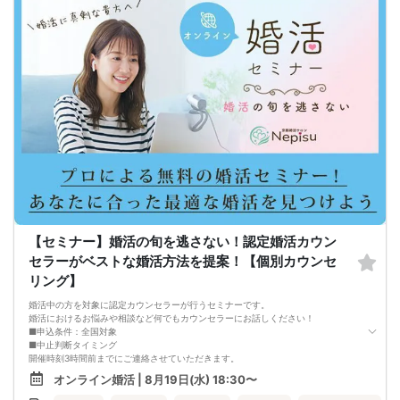
●好きになった女性との関係を続けられるようになる
まずは、異性が求めていることを理解し、
それを提供できる自分自身に変化していくことにより、
はじめて自分が好きな異性が自分を好きになってくれるようになり、
恋愛婚活が上手くいくようになります。
改善
異性が求めていることを理解し、
それを自然に伝えられる自分に変わることで、
好きな女性から選ばれるようになります。
婚活戦略セミナーでは、恋愛や婚活で悩む男性が
短期間で変化と成果を実感できる方法をお伝えします。
【注意事項】
・セミナー中はカメラをオン（お顔を出して）での受講をお願いします。
（屋外、車内からのご参加や、途中入室、退出はご遠慮下さい。）
【キャンセル規定】
セミナー準備の都合上、当日無断キャンセルの場合は、3,000円のキャンセル料を
お支払いいただきます。
【セミナー】婚活の旬を逃さない！認定婚活カウン
セラーがベストな婚活方法を提案！【個別カウンセ
リング】
婚活中の方を対象に認定カウンセラーが行うセミナーです。
婚活におけるお悩みや相談など何でもカウンセラーにお話しください！
■申込条件：全国対象
■中止判断タイミング
開催時刻3時間前までにご連絡させていただきます。
■注意事項
オンライン婚活 | 8月19日(水) 18:30〜
・キャンセルされる場合は、オミカレのメッセージ機能から必ずご連絡下さい。
・セミナー当日、セミナーの進行をスムーズに行う為、スタッフの指示に従って