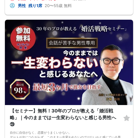
多くの奥手男子は、努力不足ではなく、
男性
残り1席
20〜55歳
無料
努力の方向性がズレているということです。
会話が苦手でも、
自分なりに女性との会話を考えたり、
恋愛系YouTubeを見たり、
婚活パーティーや街コンへ参加したり、
みなさん本当に努力しています。
でも、その努力が本命女性との交際につながらず、
「このまま恋愛・婚活を続けても、
本命女性と交際できないのではないか…」
そんな不安を抱えている奥手男子が本当に多いです。
つまり、
やみくもに頑張るだけでは、
本命女性との交際には
つながらないということです。
このまま原因が分からないまま
恋愛や婚活を続けても、
お金も時間も失ってしまいます。
だからこそ、
彼女ができない本当の原因を
知ることが最初の一歩です。
しかし、この内容は文章だけでは伝えきれません。
だからこそ今回、無料オンラインセミナーで
【セミナー】無料！30年のプロが教える「婚活戦
・彼女ができない本当の原因
・本命女性に選ばれる
略」｜今のままでは一生変わらないと感じる男性へ
奥手男子専用32の極意の全体像
㉙
をお伝えします！
今年こそは彼女できて
自分に自信がなく、恋愛がうまくいかない。
一緒に美味しいものを食べに行ったり、
デートが次につながらず、このまま一生変われないのではないかと感じている男
映画に行ったり、旅行に行けるように、