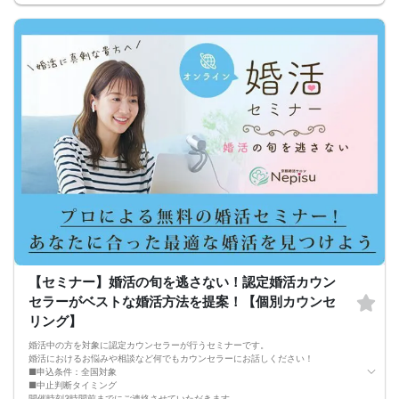
●女性との会話に自信を持てるようになる
●婚活パーティーやマッチングアプリで結果を出せるようになる
●異性とのコミュニケーションのポイントが理解できる
●好きになった女性との関係を続けられるようになる
まずは、異性が求めていることを理解し、
それを提供できる自分自身に変化していくことにより、
はじめて自分が好きな異性が自分を好きになってくれるようになり、
恋愛婚活が上手くいくようになります。
改善
異性が求めていることを理解し、
それを自然に伝えられる自分に変わることで、
好きな女性から選ばれるようになります。
婚活戦略セミナーでは、恋愛や婚活で悩む男性が
短期間で変化と成果を実感できる方法をお伝えします。
【注意事項】
・セミナー中はカメラをオン（お顔を出して）での受講をお願いします。
（屋外、車内からのご参加や、途中入室、退出はご遠慮下さい。）
【キャンセル規定】
セミナー準備の都合上、当日無断キャンセルの場合は、3,000円のキャンセル料を
お支払いいただきます。
【セミナー】婚活の旬を逃さない！認定婚活カウン
セラーがベストな婚活方法を提案！【個別カウンセ
リング】
婚活中の方を対象に認定カウンセラーが行うセミナーです。
婚活におけるお悩みや相談など何でもカウンセラーにお話しください！
■申込条件：全国対象
■中止判断タイミング
開催時刻3時間前までにご連絡させていただきます。