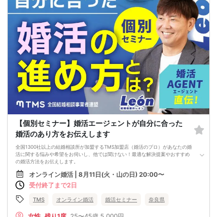
それを提供できる自分自身に変化していくことにより、
はじめて自分が好きな異性が自分を好きになってくれるようになり、
恋愛婚活が上手くいくようになります。
改善
異性が求めていることを理解し、
それを自然に伝えられる自分に変わることで、
好きな女性から選ばれるようになります。
婚活戦略セミナーでは、恋愛や婚活で悩む男性が
短期間で変化と成果を実感できる方法をお伝えします。
【注意事項】
・セミナー中はカメラをオン（お顔を出して）での受講をお願いします。
（屋外、車内からのご参加や、途中入室、退出はご遠慮下さい。）
【キャンセル規定】
セミナー準備の都合上、当日無断キャンセルの場合は、3,000円のキャンセル料を
お支払いいただきます。
【個別セミナー】婚活エージェントが自分に合った
婚活のあり方をお伝えします
全国1300社以上の結婚相談所が加盟するTMS加盟店（婚活のプロ）があなたの婚
活に関する悩みや希望をお伺いし、他では聞けない！最適な解決提案やおすすめ
の婚活方法をお伝えします。
オンライン婚活 | 8月11日(火・山の日) 20:00〜
受付終了まで2日
TMS
オンライン婚活
婚活セミナー
奈良県
女性
残り1席
25〜45歳
5,000円