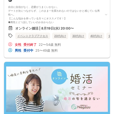
㉙
自分に自信がなく、恋愛がうまくいかない。
デートが次につながらず、このまま一生変われないのではないかと感じている男
性へ。
【こんな悩みを持っている方々にオススメです！】
●異性とどう話していいのか分からない
●婚活パーティー、合コンで上手くいかない
オンライン婚活 | 8月19日(水) 20:00〜
●デートやお見合いが２回目につながらない
●今のままでは一生変わらない気がする
イベントクラブアクセス
20代向け
30代向け
40代向け
女性
●異性から断られると、自分の人格を否定されている気分になる
恋愛経験が少なくても大丈夫です。
女性
受付終了
22〜54歳
無料
最短3ヶ月で彼女ができる可能性を高め、1年以内の結婚を目指すための
恋愛・婚活の具体的な方法をお伝えします。
男性
受付中
25〜49歳
無料
【婚活戦略セミナーで得られるメリットは！】
●休日に彼女と楽しくデートできる自分を目指せる
●女性との会話に自信を持てるようになる
●婚活パーティーやマッチングアプリで結果を出せるようになる
●異性とのコミュニケーションのポイントが理解できる
●好きになった女性との関係を続けられるようになる
まずは、異性が求めていることを理解し、
それを提供できる自分自身に変化していくことにより、
はじめて自分が好きな異性が自分を好きになってくれるようになり、
恋愛婚活が上手くいくようになります。
改善
異性が求めていることを理解し、
それを自然に伝えられる自分に変わることで、
好きな女性から選ばれるようになります。
婚活戦略セミナーでは、恋愛や婚活で悩む男性が
短期間で変化と成果を実感できる方法をお伝えします。
【注意事項】