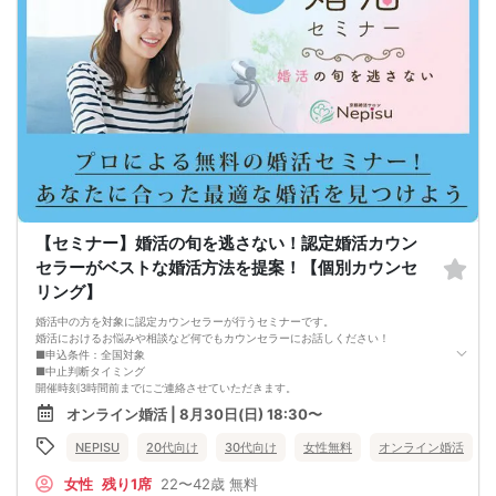
はじめて自分が好きな異性が自分を好きになってくれるようになり、
恋愛婚活が上手くいくようになります。
改善
異性が求めていることを理解し、
それを自然に伝えられる自分に変わることで、
好きな女性から選ばれるようになります。
婚活戦略セミナーでは、恋愛や婚活で悩む男性が
短期間で変化と成果を実感できる方法をお伝えします。
【注意事項】
・セミナー中はカメラをオン（お顔を出して）での受講をお願いします。
（屋外、車内からのご参加や、途中入室、退出はご遠慮下さい。）
【キャンセル規定】
セミナー準備の都合上、当日無断キャンセルの場合は、3,000円のキャンセル料を
お支払いいただきます。
【セミナー】婚活の旬を逃さない！認定婚活カウン
セラーがベストな婚活方法を提案！【個別カウンセ
リング】
婚活中の方を対象に認定カウンセラーが行うセミナーです。
婚活におけるお悩みや相談など何でもカウンセラーにお話しください！
■申込条件：全国対象
■中止判断タイミング
開催時刻3時間前までにご連絡させていただきます。
■注意事項
オンライン婚活 | 8月30日(日) 18:30〜
・キャンセルされる場合は、オミカレのメッセージ機能から必ずご連絡下さい。
・セミナー当日、セミナーの進行をスムーズに行う為、スタッフの指示に従って
NEPISU
20代向け
30代向け
女性無料
オンライン婚活
ください。
・セミナー途中での途中退出は禁止となります。
女性
残り1席
22〜42歳
無料
・悪質な場合は今後一切弊社のイベントに参加できなくなる可能性があります。