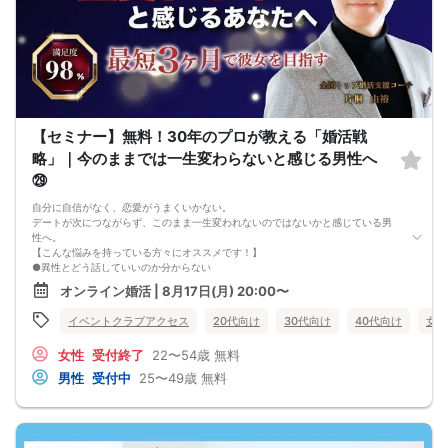
【セミナー】無料！30年のプロが教える「婚活戦
略」｜今のままでは一生変わらないと感じる男性へ
㉙
自分に自信がなく、恋愛がうまくいかない。
デートが次につながらず、このまま一生変われないのではないかと感じている男
性へ。
【こんな悩みを持っている方々にオススメです！】
●異性とどう話していいのか分からない
●婚活パーティー、合コンで上手くいかない
オンライン婚活 | 8月17日(月) 20:00〜
●デートやお見合いが２回目につながらない
●今のままでは一生変わらない気がする
イベントクラブアクセス
20代向け
30代向け
40代向け
女性
●異性から断られると、自分の人格を否定されている気分になる
恋愛経験が少なくても大丈夫です。
女性
受付終了
22〜54歳
無料
最短3ヶ月で彼女ができる可能性を高め、1年以内の結婚を目指すための
恋愛・婚活の具体的な方法をお伝えします。
男性
受付中
25〜49歳
無料
【婚活戦略セミナーで得られるメリットは！】
●休日に彼女と楽しくデートできる自分を目指せる
●女性との会話に自信を持てるようになる
●婚活パーティーやマッチングアプリで結果を出せるようになる
●異性とのコミュニケーションのポイントが理解できる