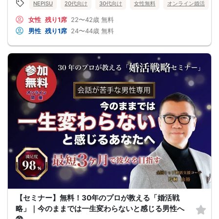
NEPISU
20代向け
30代向け
女性無料
オンライン婚活
ください。
・セミナー途中での途中退出は禁止となります。
女性
残り1席
22〜42歳
無料
・悪質な場合は今後一切弊社のイベントに参加できなくなる可能性があります。
・弊社ではセミナー中やセミナー終了後発生したトラブルには一切関与いたしま
男性
残り1席
24〜44歳
無料
せん。
・チケットが「完売」と表示されていてもキャンセルなどがあった場合は再販を
行う可能性があります。
・外国人の方の参加はご遠慮ください。日本語での円滑なコミュニケーションが
可能な方に限ります。(For Japanese people only)
【セミナー】無料！30年のプロが教える「婚活戦
略」｜今のままでは一生変わらないと感じる男性へ