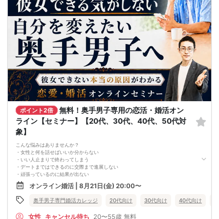
無料！奥手男子専用の恋活・婚活オン
ポイント2倍
ライン【セミナー】【20代、30代、40代、50代対
象】
こんな悩みはありませんか？
・女性と何を話せばいいか分からない
・いい人止まりで終わってしまう
・デートまではできるのに交際まで進展しない
・頑張っているのに結果が出ない
・何が原因なのか分からない
オンライン婚活 | 8月21日(金) 20:00〜
・このまま続けても彼女ができる気がしない
これまで500名以上の
奥手男子専門婚活カレッジ
20代向け
30代向け
40代向け
5
奥手男子の恋愛・婚活相談に乗ってきて、
感じることがあります。
女性
キャンセル待ち
20〜55歳
無料
それは、