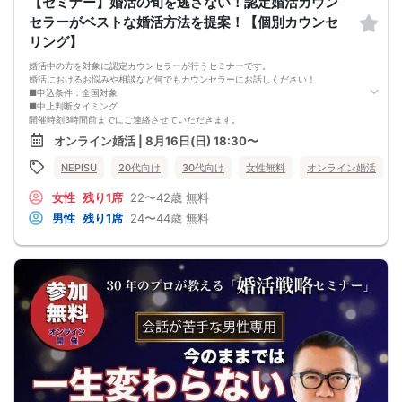
【セミナー】婚活の旬を逃さない！認定婚活カウン
セラーがベストな婚活方法を提案！【個別カウンセ
リング】
婚活中の方を対象に認定カウンセラーが行うセミナーです。
婚活におけるお悩みや相談など何でもカウンセラーにお話しください！
■申込条件：全国対象
■中止判断タイミング
開催時刻3時間前までにご連絡させていただきます。
■注意事項
オンライン婚活 | 8月16日(日) 18:30〜
・キャンセルされる場合は、オミカレのメッセージ機能から必ずご連絡下さい。
・セミナー当日、セミナーの進行をスムーズに行う為、スタッフの指示に従って
NEPISU
20代向け
30代向け
女性無料
オンライン婚活
ください。
・セミナー途中での途中退出は禁止となります。
女性
残り1席
22〜42歳
無料
・悪質な場合は今後一切弊社のイベントに参加できなくなる可能性があります。
・弊社ではセミナー中やセミナー終了後発生したトラブルには一切関与いたしま
男性
残り1席
24〜44歳
無料
せん。
・チケットが「完売」と表示されていてもキャンセルなどがあった場合は再販を
行う可能性があります。
・外国人の方の参加はご遠慮ください。日本語での円滑なコミュニケーションが
可能な方に限ります。(For Japanese people only)