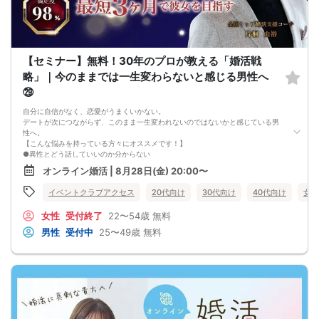
【セミナー】無料！30年のプロが教える「婚活戦
略」｜今のままでは一生変わらないと感じる男性へ
㉙
自分に自信がなく、恋愛がうまくいかない。
デートが次につながらず、このまま一生変われないのではないかと感じている男
性へ。
【こんな悩みを持っている方々にオススメです！】
●異性とどう話していいのか分からない
●婚活パーティー、合コンで上手くいかない
オンライン婚活 | 8月28日(金) 20:00〜
●デートやお見合いが２回目につながらない
●今のままでは一生変わらない気がする
イベントクラブアクセス
20代向け
30代向け
40代向け
女性
●異性から断られると、自分の人格を否定されている気分になる
恋愛経験が少なくても大丈夫です。
女性
受付終了
22〜54歳
無料
最短3ヶ月で彼女ができる可能性を高め、1年以内の結婚を目指すための
恋愛・婚活の具体的な方法をお伝えします。
男性
受付中
25〜49歳
無料
【婚活戦略セミナーで得られるメリットは！】
●休日に彼女と楽しくデートできる自分を目指せる
●女性との会話に自信を持てるようになる
●婚活パーティーやマッチングアプリで結果を出せるようになる
●異性とのコミュニケーションのポイントが理解できる
●好きになった女性との関係を続けられるようになる
まずは、異性が求めていることを理解し、
それを提供できる自分自身に変化していくことにより、