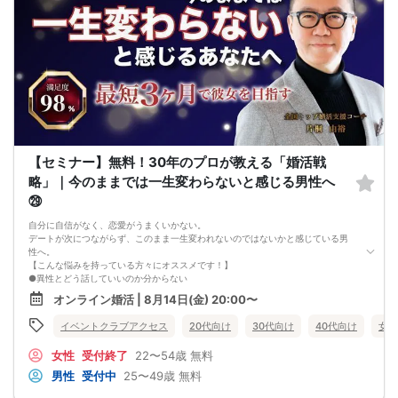
【セミナー】無料！30年のプロが教える「婚活戦
略」｜今のままでは一生変わらないと感じる男性へ
㉙
自分に自信がなく、恋愛がうまくいかない。
デートが次につながらず、このまま一生変われないのではないかと感じている男
性へ。
【こんな悩みを持っている方々にオススメです！】
●異性とどう話していいのか分からない
●婚活パーティー、合コンで上手くいかない
オンライン婚活 | 8月14日(金) 20:00〜
●デートやお見合いが２回目につながらない
●今のままでは一生変わらない気がする
イベントクラブアクセス
20代向け
30代向け
40代向け
女性
●異性から断られると、自分の人格を否定されている気分になる
恋愛経験が少なくても大丈夫です。
女性
受付終了
22〜54歳
無料
最短3ヶ月で彼女ができる可能性を高め、1年以内の結婚を目指すための
恋愛・婚活の具体的な方法をお伝えします。
男性
受付中
25〜49歳
無料
【婚活戦略セミナーで得られるメリットは！】
●休日に彼女と楽しくデートできる自分を目指せる