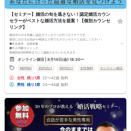
【キャンセル規定】
セミナー準備の都合上、当日無断キャンセルの場合は、3,000円のキャンセル料を
お支払いいただきます。
【セミナー】婚活の旬を逃さない！認定婚活カウン
セラーがベストな婚活方法を提案！【個別カウンセ
リング】
婚活中の方を対象に認定カウンセラーが行うセミナーです。
婚活におけるお悩みや相談など何でもカウンセラーにお話しください！
■申込条件：全国対象
■中止判断タイミング
開催時刻3時間前までにご連絡させていただきます。
■注意事項
オンライン婚活 | 8月14日(金) 18:30〜
・キャンセルされる場合は、オミカレのメッセージ機能から必ずご連絡下さい。
・セミナー当日、セミナーの進行をスムーズに行う為、スタッフの指示に従って
NEPISU
20代向け
30代向け
女性無料
オンライン婚活
ください。
・セミナー途中での途中退出は禁止となります。
女性
残り1席
22〜42歳
無料
・悪質な場合は今後一切弊社のイベントに参加できなくなる可能性があります。
・弊社ではセミナー中やセミナー終了後発生したトラブルには一切関与いたしま
男性
残り1席
24〜44歳
無料
せん。
・チケットが「完売」と表示されていてもキャンセルなどがあった場合は再販を
行う可能性があります。
・外国人の方の参加はご遠慮ください。日本語での円滑なコミュニケーションが
可能な方に限ります。(For Japanese people only)