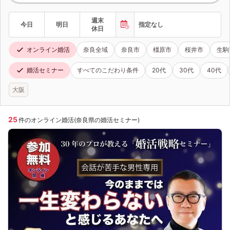
週末
今日
明日
指定なし
休日
オンライン婚活
奈良全域
奈良市
橿原市
桜井市
生駒
婚活セミナー
すべてのこだわり条件
20代
30代
40代
大阪
25
件のオンライン婚活(奈良県の婚活セミナー)