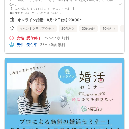
性へ。
【こんな悩みを持っている方々にオススメです！】
●異性とどう話していいのか分からない
●婚活パーティー、合コンで上手くいかない
オンライン婚活 | 8月12日(水) 20:00〜
●デートやお見合いが２回目につながらない
●今のままでは一生変わらない気がする
イベントクラブアクセス
20代向け
30代向け
40代向け
女性
●異性から断られると、自分の人格を否定されている気分になる
恋愛経験が少なくても大丈夫です。
女性
受付終了
22〜54歳
無料
最短3ヶ月で彼女ができる可能性を高め、1年以内の結婚を目指すための
恋愛・婚活の具体的な方法をお伝えします。
男性
受付中
25〜49歳
無料
【婚活戦略セミナーで得られるメリットは！】
●休日に彼女と楽しくデートできる自分を目指せる
●女性との会話に自信を持てるようになる
●婚活パーティーやマッチングアプリで結果を出せるようになる
●異性とのコミュニケーションのポイントが理解できる
●好きになった女性との関係を続けられるようになる
まずは、異性が求めていることを理解し、
それを提供できる自分自身に変化していくことにより、
はじめて自分が好きな異性が自分を好きになってくれるようになり、
恋愛婚活が上手くいくようになります。
改善
異性が求めていることを理解し、
それを自然に伝えられる自分に変わることで、
好きな女性から選ばれるようになります。
婚活戦略セミナーでは、恋愛や婚活で悩む男性が
短期間で変化と成果を実感できる方法をお伝えします。
【注意事項】
・セミナー中はカメラをオン（お顔を出して）での受講をお願いします。
（屋外、車内からのご参加や、途中入室、退出はご遠慮下さい。）