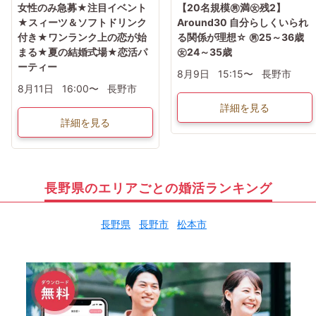
女性のみ急募★注目イベント
【20名規模㊚満㊛残2】
★スィーツ＆ソフトドリンク
Around30 自分らしくいられ
付き★ワンランク上の恋が始
る関係が理想☆ ㊚25～36歳
まる★夏の結婚式場★恋活パ
㊛24～35歳
ーティー
8月9日
15:15〜
長野市
8月11日
16:00〜
長野市
詳細を見る
詳細を見る
長野県のエリアごとの婚活ランキング
長野県
長野市
松本市