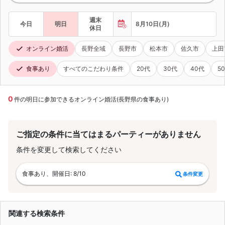
週末
今日
明日
8月10日(月)
休日
オンライン婚活
長野全域
長野市
松本市
佐久市
上田
食事あり
すべてのこだわり条件
20代
30代
40代
5
0
件の明日に参加できるオンライン婚活(長野県の食事あり)
ご指定の条件に当てはまるパーティーがありません
条件を変更して検索してください
食事あり、開催日: 8/10
条件変更
関連する検索条件