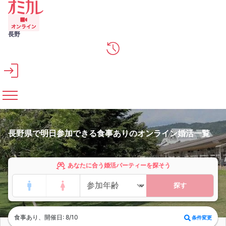
メインコンテンツへスキップ
長野
長野県で明日参加できる食事ありのオンライン婚活一覧
あなたに合う婚活パーティーを探そう
探す
食事あり、開催日: 8/10
条件変更