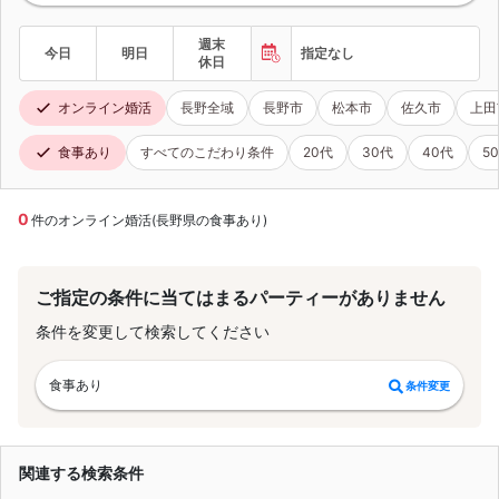
週末
今日
明日
指定なし
休日
オンライン婚活
長野全域
長野市
松本市
佐久市
上田
食事あり
すべてのこだわり条件
20代
30代
40代
5
0
件のオンライン婚活(長野県の食事あり)
ご指定の条件に当てはまるパーティーがありません
条件を変更して検索してください
食事あり
条件変更
関連する検索条件