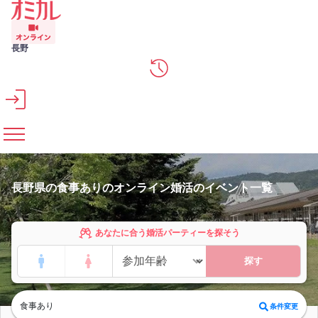
メインコンテンツへスキップ
長野
長野県の食事ありのオンライン婚活のイベント一覧
あなたに合う婚活パーティーを探そう
探す
食事あり
条件変更