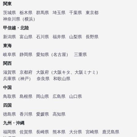
関東
茨城県
栃木県
群馬県
埼玉県
千葉県
東京都
神奈川県
（
横浜
）
甲信越・北陸
新潟県
富山県
石川県
福井県
山梨県
長野県
東海
岐阜県
静岡県
愛知県
（
名古屋
）
三重県
関西
滋賀県
京都府
大阪府
（
大阪キタ
、
大阪ミナミ
）
兵庫県
（
神戸
）
奈良県
和歌山県
中国
鳥取県
島根県
岡山県
広島県
山口県
四国
徳島県
香川県
愛媛県
高知県
九州・沖縄
福岡県
佐賀県
長崎県
熊本県
大分県
宮崎県
鹿児島県