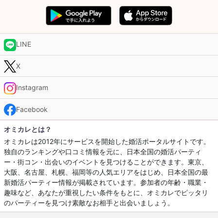
LINE
X
Instagram
Facebook
オミカレとは？
オミカレは2012年にサービスを開始した婚活ポータルサイトです。
独自のランキングや口コミ情報を元に、日本全国の婚活パーティ
ー・街コン・出会いのイベントを見つけることができます。東京、
大阪、名古屋、札幌、福岡等の人気エリアをはじめ、日本全国の最
新婚活パーティー情報が掲載されています。参加者の年齢・職業・
趣味など、あなたが重視したい条件をもとに、オミカレでピッタリ
のパーティーを見つけ素敵なお相手と出会いましょう。