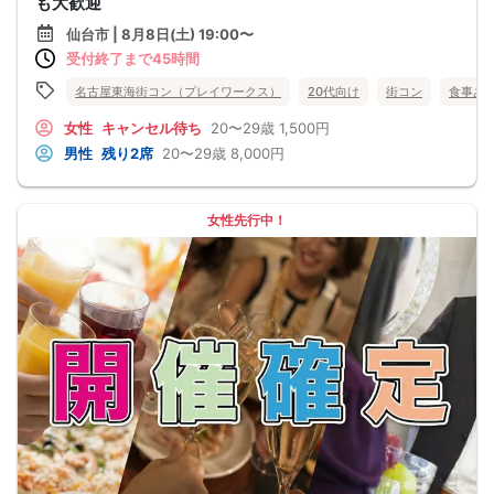
も大歓迎
仙台市 | 8月8日(土) 19:00〜
受付終了まで45時間
名古屋東海街コン（プレイワークス）
20代向け
街コン
食事あ
女性
キャンセル待ち
20〜29歳
1,500円
男性
残り2席
20〜29歳
8,000円
女性先行中！