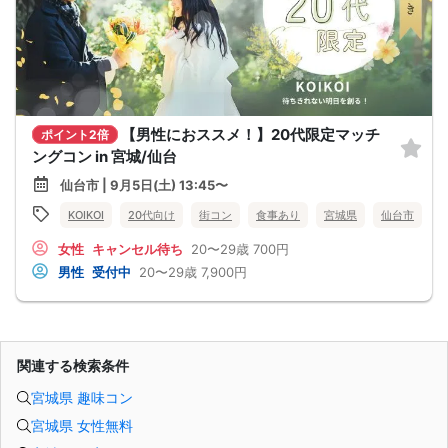
【男性におススメ！】20代限定マッチ
ポイント2倍
ングコン in 宮城/仙台
仙台市 | 9月5日(土) 13:45〜
KOIKOI
20代向け
街コン
食事あり
宮城県
仙台市
女性
キャンセル待ち
20〜29歳
700円
男性
受付中
20〜29歳
7,900円
関連する検索条件
宮城県 趣味コン
宮城県 女性無料