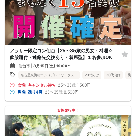
アラサー限定コン仙台【25～35歳の男女・料理☆
飲放題付・連絡先交換あり・着席型】１名参加OK
仙台市 | 8月15日(土) 19:00〜
名古屋東海街コン（プレイワークス）
20代向け
30代向け
街コ
女性
キャンセル待ち
25〜35歳
1,500円
男性
残り4席
25〜35歳
8,500円
女性先行中！