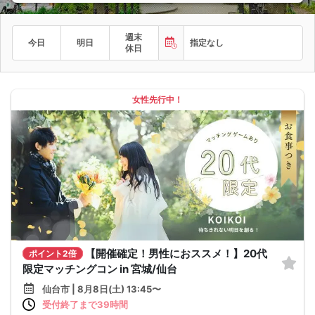
週末
今日
明日
指定なし
休日
女性先行中！
【開催確定！男性におススメ！】20代
ポイント2倍
限定マッチングコン in 宮城/仙台
仙台市 | 8月8日(土) 13:45〜
受付終了まで39時間