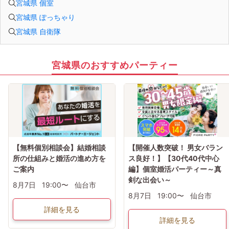
宮城県 個室
宮城県 ぽっちゃり
宮城県 自衛隊
宮城県のおすすめパーティー
【無料個別相談会】結婚相談
【開催人数突破！ 男女バラン
所の仕組みと婚活の進め方を
ス良好！】【30代40代中心
ご案内
編】個室婚活パーティー～真
剣な出会い～
8月7日
19:00〜
仙台市
8月7日
19:00〜
仙台市
詳細を見る
詳細を見る