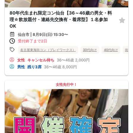
80年代生まれ限定コン仙台【36～46歳の男女・料
理☆飲放題付・連絡先交換有・着席型】１名参加
OK
仙台市 | 8月9日(日) 15:30〜
受付終了まで2日
名古屋東海街コン（プレイワークス）
30代向け
40代向け
街コ
女性
キャンセル待ち
36〜46歳
2,000円
男性
残り3席
36〜46歳
8,000円
女性先行中！