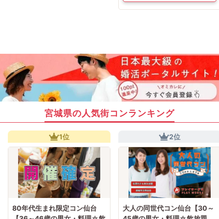
宮城県の人気街コンランキング
1位
2位
80年代生まれ限定コン仙台
大人の同世代コン仙台【30～
【36～46歳の男女・料理☆飲
45歳の男女・料理☆飲放題