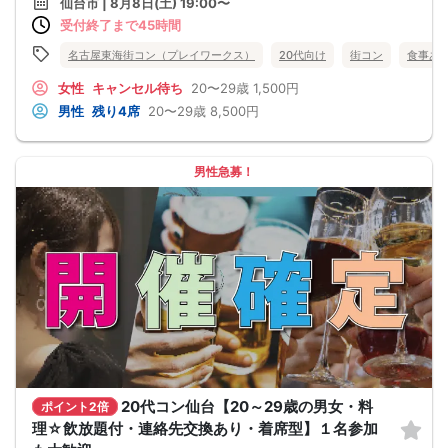
仙台市 | 8月8日(土) 19:00〜
受付終了まで45時間
名古屋東海街コン（プレイワークス）
20代向け
街コン
食事あ
女性
キャンセル待ち
20〜29歳
1,500円
男性
残り4席
20〜29歳
8,500円
男性急募！
20代コン仙台【20～29歳の男女・料
ポイント2倍
理☆飲放題付・連絡先交換あり・着席型】１名参加