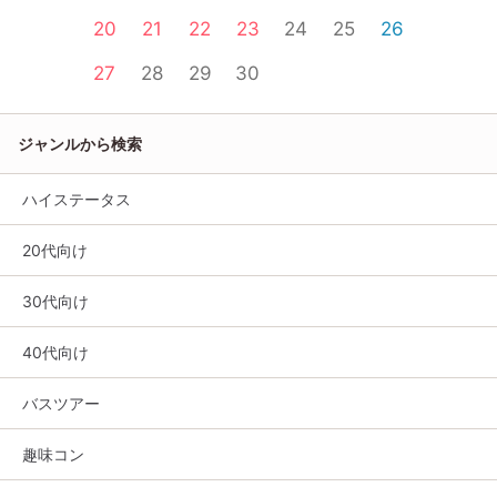
20
21
22
23
24
25
26
27
28
29
30
ジャンルから検索
ハイステータス
20代向け
30代向け
40代向け
バスツアー
趣味コン