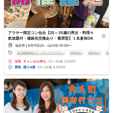
アラサー限定コン仙台【25～35歳の男女・料理☆
飲放題付・連絡先交換あり・着席型】１名参加OK
仙台市 | 8月11日(火・山の日) 15:30〜
名古屋東海街コン（プレイワークス）
20代向け
30代向け
街コ
女性
キャンセル待ち
25〜35歳
1,500円
男性
残り4席
25〜35歳
8,500円