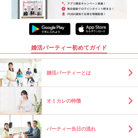
婚活パーティー初めてガイド
婚活パーティーとは
オミカレの特徴
パーティー当日の流れ