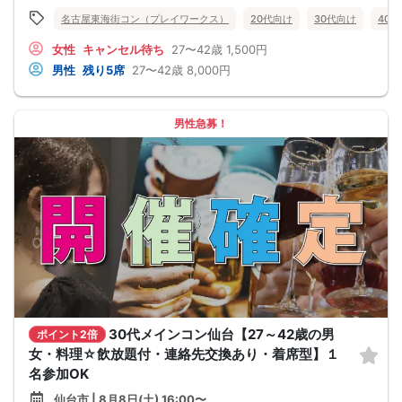
名古屋東海街コン（プレイワークス）
20代向け
30代向け
40
女性
キャンセル待ち
27〜42歳
1,500円
男性
残り5席
27〜42歳
8,000円
男性急募！
30代メインコン仙台【27～42歳の男
ポイント2倍
女・料理☆飲放題付・連絡先交換あり・着席型】１
名参加OK
仙台市 | 8月8日(土) 16:00〜