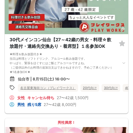
数、男女比率と異なる可能性がございます。
5. 当日は店舗の外ではなく店舗内で受付いたします。店内に入り店員に「街コン
で来た」旨をお伝えください。
6. お釣りの用意はございませんので、出ないようにご準備お願いします。
7. 当日は年齢確認のできる身分証をお持ちください。イベントの対象年齢でない
ことが発覚した場合、参加費を全額徴収し返金はいたしかねます。
8. 15分以上の遅刻はキャンセルとみなす可能性があります。
9. 当日受付にお越しになってからのキャンセル、途中キャンセルは出来ません。
10. イベント中止に伴うユーザーへの返金額は、チケット代金となり、交通費、宿
30代メインコン仙台【27～42歳の男女・料理☆飲
泊費、通信費等の返金は行いません。
11. 領収書の発行はいたしかねます。
放題付・連絡先交換あり・着席型】１名参加OK
お申し込みが完了した時点で上記すべての事項に同意したと判断いたします。
8/15(土)ハイステータス男性コン仙台
★料理＆飲み放題付き★
当日は料理とソフトドリンク、アルコール飲み放題です。
やっぱり、緊張をほぐすにはご飯とアルコールですよね。
（ご提供以外のお料理の追加注文はできかねますので、予めご了承ください）
★1名参加OK★
他の1名参加の方とペアになりますし、友達作りにも最適です。
仙台市 | 8月15日(土) 16:00〜
基本的には２：２のグループトークとなります。
（１：１でのトークはございませんので、予めご了承ください）
名古屋東海街コン（プレイワークス）
20代向け
30代向け
40
★プロフィールカードにより会話のキッカケもバッチリ★
このカードのおかけで 終始無言で終わっちゃった・・・
女性
キャンセル待ち
27〜42歳
1,500円
なんてことは絶対ありません！
プロフィールカードを活用し、「はじめまして」から会話を楽しみましょう。
男性
残り5席
27〜42歳
8,000円
★完全着席型・連絡先交換は自由★
完全着席型で席替えはできる限り行います。
席替えの５分前には連絡先交換を促すアナウンスをいたしますので、「連絡先交
換ができなかった」なんてことはありません。
男性満席！
（連絡先交換は席替え時間までに円滑に行ってください）
---------------------------