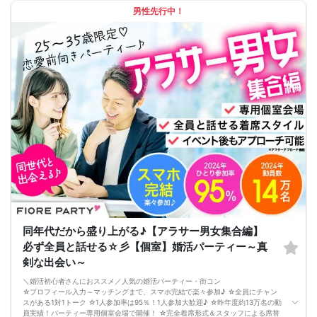
□中止判断タイミング
男性先行中！
開催当日13：00までに最少催行人数に満たない場合
または13：00以降にキャンセルにより最少催行人数を下回った場合は、中止と
いたします。
□最少催行人数が男性2名・女性2名以上からとなっております。
（男女比の調整を行っておりますが、キャンセル等によって変動がある場合がご
ざいます。原則、男女比に関わらず,最少催行人数を下回った場合に限り、「中
止」及び「返金」させて頂きます。）
同年代だから盛り上がる♪【アラサー男女集合編】
必ず全員と話せる☆彡【個室】婚活パーティー～真
剣な出会い～
＼婚活初心者さんにおススメ／人気の婚活パーティー・街コン
☆プロフィール入力～マッチングまで、スマホ完結で楽々参加♪ ☆全員にチャン
スがある1対1トーク ☆1人参加率は95％！1人参加大歓迎♪ ☆昨年度約13万名の動
員実績！パーティー専用個室会場で開催！ ☆完全着席形式＆スタッフによる席替