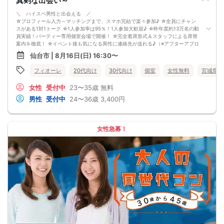
真剣な出会い～
8/16(日)20-39アニメ好きコン仙台
＼ ハイスペ男性と出会える ／
☆プロフィール入力～マッチングまで、スマホ完結で楽々参加♪ ☆全員にチャン
スがある1対1トーク ☆1人参加率は95％！1人参加大歓迎♪ ☆昨年度約13万名の動
員実績！パーティー専用個室会場で開催！ ☆完全着席形式＆スタッフによる席替
案内を徹底！ ☆イベント後も気になる異性に連絡先が送れる♪（※アフターアプロ
ーチ機能） スタッフが最初から最後まで進行するので、フリータイムで放置され
仙台市 | 8月16日(日) 16:30〜
て人気の方と一度もお話できずに気が付いたらイベント終了・・・ということは
一切ありません！ 持ち物について ・ご本人様確認書類（無い場合はキャンセル扱
フィオーレ
20代向け
30代向け
個室
女性無料
宮城県
いとなります） ・最新版Google Chromeか最新版Safariを使用可能なスマホ （こ
ちらのパーティーはスマホを使用したパーティーになります。システムの関係
女性
受付中
23〜35歳
無料
上、カードスタイルに切り替えて催行する場合がございます。） ・なるべくお釣
銭がでないようご用意いただけますと幸いです。 ※集客状況に応じてサムネイル
男性
受付中
24〜36歳
3,400円
等が変更になる場合がございます。 参加年齢と参加条件は変更されませんのでご
安心ください。
女性急募！