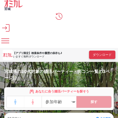
メインコンテンツへスキップ
宮城
【アプリ限定】
検索条件や履歴の保存も♪
ダウンロード
いますぐ無料ダウンロード
宮城県の30代対象の婚活パーティー・街コン一覧の3ペ
ージ目
あなたに合う婚活パーティーを探そう
探す