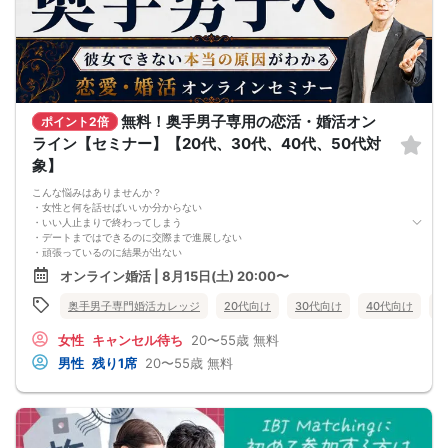
5. 当日は店舗の外ではなく店舗内で受付いたします。店内に入り店員に「街コン
で来た」旨をお伝えください。
6. お釣りの用意はございませんので、出ないようにご準備お願いします。
7. 当日は年齢確認のできる身分証をお持ちください。イベントの対象年齢でない
ことが発覚した場合、参加費を全額徴収し返金はいたしかねます。
8. 15分以上の遅刻はキャンセルとみなす可能性があります。
9. 当日受付にお越しになってからのキャンセル、途中キャンセルは出来ません。
無料！奥手男子専用の恋活・婚活オン
10. イベント中止に伴うユーザーへの返金額は、チケット代金となり、交通費、宿
ポイント2倍
泊費、通信費等の返金は行いません。
ライン【セミナー】【20代、30代、40代、50代対
11. 領収書の発行はいたしかねます。
象】
お申し込みが完了した時点で上記すべての事項に同意したと判断いたします。
8/15(土)アラサー夜コン仙台
こんな悩みはありませんか？
・女性と何を話せばいいか分からない
・いい人止まりで終わってしまう
・デートまではできるのに交際まで進展しない
・頑張っているのに結果が出ない
・何が原因なのか分からない
オンライン婚活 | 8月15日(土) 20:00〜
・このまま続けても彼女ができる気がしない
これまで500名以上の
奥手男子専門婚活カレッジ
20代向け
30代向け
40代向け
5
奥手男子の恋愛・婚活相談に乗ってきて、
感じることがあります。
女性
キャンセル待ち
20〜55歳
無料
それは、
多くの奥手男子は、努力不足ではなく、
男性
残り1席
20〜55歳
無料
努力の方向性がズレているということです。
会話が苦手でも、
自分なりに女性との会話を考えたり、
恋愛系YouTubeを見たり、
婚活パーティーや街コンへ参加したり、
みなさん本当に努力しています。