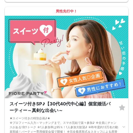
出会いのチャンスを広げることができます！
-------------------------------------------------------
婚活パーティーの流れ
男性先行中！
・受付
15分前から受付です。
↓
・プロフィールカード記入
婚活に特化した、OTOCON（オトコン）オリジナルの内容です。
↓
・婚活パーティー開始
↓
・1回目の1対1の自己紹介タイム(約4～5分)
プロフィールカードを使用してお話ください。
↓
・第一印象カード記入
2回目のトークタイムの前に誰から好印象を持たれているかが分かります。
↓
・休憩
↓
・第一印象カード返却
結果を参考に、2回目のトークタイムをお楽しみください。
↓
・2回目の1対1のトークタイム(約4～5分)
スイーツ付きSP♪【30代40代中心編】個室婚活パ
1回目でお話し出来なかった事や最後のアピールをしましょう。
↓
ーティー～真剣な出会い～
・リクエストカード記入
カップルを決める、最終投票カードです。
★スイーツ付きの特別企画♪★
第一希望～第三希望までご記入頂けます。
☆プロフィール入力～マッチングまで、スマホ完結で楽々参加♪ ☆全員にチャン
↓
スがある1対1トーク ☆1人参加率は95％！1人参加大歓迎♪ ☆昨年度約13万名の動
・カップリング
員実績！パーティー専用個室会場で開催！ ☆完全着席形式＆スタッフによる席替