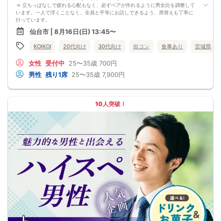
→ 立ちっぱなしで疲れる心配もなく、必ずペアが作れるように男女比を調整して
います。一人で浮くことなく、全員と平等にお話しできるよう、席替えも丁寧に
行っています。
会話を盛り上げるプロフィールシート！
仙台市 | 8月16日(日) 13:45〜
→ 趣味や好みからスムーズに会話がスタート！「何を話そう…」と悩むことな
く、共通の話題で盛り上がれます。
KOIKOI
20代向け
30代向け
街コン
食事あり
宮城県
自然なつながりをサポートするマッチングゲーム開催！
→ 恥ずかしがらずに気になる相手とつながれる！結果は本人だけにわかるように
女性
受付中
25〜35歳
700円
返却されるので安心です。
■最少催行人数
男性
残り1席
25〜35歳
7,900円
男女4対4
■中止判断タイミング
前日20時、または開催6時間前の時点で最少開催人数に満たない場合
■飲食
10人突破！
4品以上のコース料理＋アルコール含む飲み放題付き！
→ お酒が飲めない方にはソフトドリンクも豊富にご用意しています！