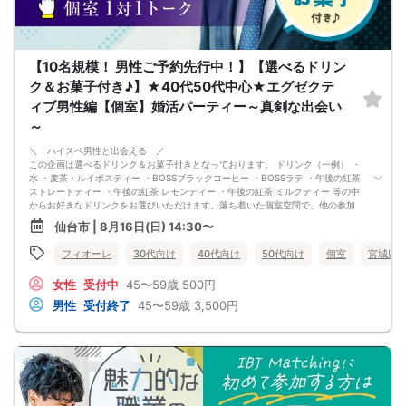
【10名規模！ 男性ご予約先行中！】【選べるドリン
ク＆お菓子付き♪】★40代50代中心★エグゼクテ
ィブ男性編【個室】婚活パーティー～真剣な出会い
～
＼ ハイスペ男性と出会える ／
この企画は選べるドリンク＆お菓子付きとなっております。 ドリンク（一例） ・
水 ・麦茶・ルイボスティー ・BOSSブラックコーヒー ・BOSSラテ ・午後の紅茶
ストレートティー ・午後の紅茶 レモンティー ・午後の紅茶 ミルクティー 等の中
からお好きなドリンクをお選びいただけます。落ち着いた個室空間で、他の参加
者の方の目を気にせず、 1対1でお相手とお話しする事ができます。 パーティー中
仙台市 | 8月16日(日) 14:30〜
もスタッフがサポートするので、初参加の方でも安心です♪ 未来に繋がる運命の
恋が見つかるチャンスです☆ -----------------------------------------------
フィオーレ
30代向け
40代向け
50代向け
個室
宮城県
--------------------------------- 全員の方と必ずお話頂ける、フリータイム無
しのパーティーともなっております。 パーティー中もスタッフがサポートするの
女性
受付中
45〜59歳
500円
で、初参加の方でも安心です♪ ＼1人参加率は平均95％／ もちろんご友人様との
ご参加もお待ちしております★ ※集客状況に応じてサムネイル等が変更になる場
男性
受付終了
45〜59歳
3,500円
合がございます。 参加年齢と参加条件は変更されませんのでご安心ください。