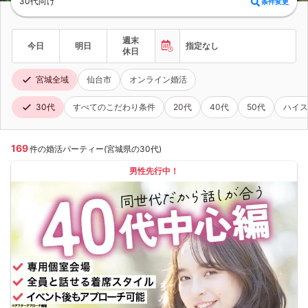
30代向け
条件変更
週末
今日
明日
指定なし
休日
宮城全域
仙台市
オンライン婚活
30代
すべてのこだわり条件
20代
40代
50代
ハイス
169
件の婚活パーティー(宮城県の30代)
男性先行中！