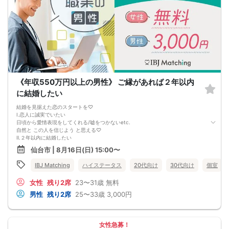
《年収550万円以上の男性》 ご縁があれば２年以内
に結婚したい
結婚を見据えた恋のスタートを♡
Ⅰ.恋人に誠実でいたい
日頃から愛情表現をしてくれる/嘘をつかないetc.
自然と この人を信じよう と思える♡
Ⅱ.２年以内に結婚したい
誕生日を祝いあったり、デートをするetc.
仙台市 | 8月16日(日) 15:00〜
恋人期間を楽しんでから結婚したい♡
同じ結婚観のお相手と ふたり で
IBJ Matching
ハイステータス
20代向け
30代向け
個室
『幸せ』になりませんか？
女性
残り2席
23〜31歳
無料
男性
残り2席
25〜33歳
3,000円
女性急募！