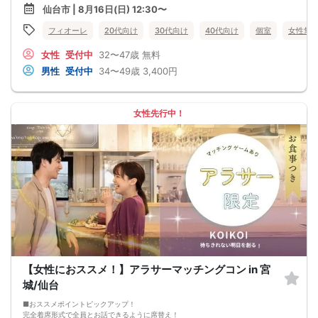
ーチ機能） スタッフが最初から最後まで進行するので、フリータイムで放置され
仙台市 | 8月16日(日) 12:30〜
て人気の方と一度もお話できずに気が付いたらイベント終了・・・ということは
一切ありません！ 持ち物について ・ご本人様確認書類（無い場合はキャンセル扱
フィオーレ
20代向け
30代向け
40代向け
個室
女性無
いとなります） ・最新版Google Chromeか最新版Safariを使用可能なスマホ （こ
ちらのパーティーはスマホを使用したパーティーになります。システムの関係
女性
受付中
32〜47歳
無料
上、カードスタイルに切り替えて催行する場合がございます。） ・なるべくお釣
銭がでないようご用意いただけますと幸いです。 ※集客状況に応じてサムネイル
男性
受付中
34〜49歳
3,400円
等が変更になる場合がございます。 参加年齢と参加条件は変更されませんのでご
安心ください。
女性先行中！
【女性におススメ！】アラサーマッチングコン in 宮
城/仙台
■おススメポイントピックアップ！
完全着席形式で全員とお話できるように席替え！