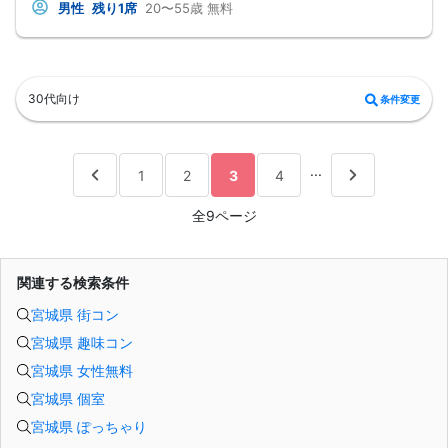
多くの奥手男子は、努力不足ではなく、
男性
残り1席
20〜55歳
無料
努力の方向性がズレているということです。
会話が苦手でも、
自分なりに女性との会話を考えたり、
恋愛系YouTubeを見たり、
婚活パーティーや街コンへ参加したり、
みなさん本当に努力しています。
30代向け
条件変更
でも、その努力が本命女性との交際につながらず、
「このまま恋愛・婚活を続けても、
本命女性と交際できないのではないか…」
そんな不安を抱えている奥手男子が本当に多いです。
つまり、
...
1
2
3
4
やみくもに頑張るだけでは、
本命女性との交際には
つながらないということです。
全9ページ
このまま原因が分からないまま
恋愛や婚活を続けても、
お金も時間も失ってしまいます。
だからこそ、
関連する検索条件
彼女ができない本当の原因を
知ることが最初の一歩です。
宮城県 街コン
しかし、この内容は文章だけでは伝えきれません。
だからこそ今回、無料オンラインセミナーで
宮城県 趣味コン
・彼女ができない本当の原因
・本命女性に選ばれる
宮城県 女性無料
奥手男子専用32の極意の全体像
をお伝えします！
宮城県 個室
今年こそは彼女できて
一緒に美味しいものを食べに行ったり、
宮城県 ぽっちゃり
映画に行ったり、旅行に行けるように、