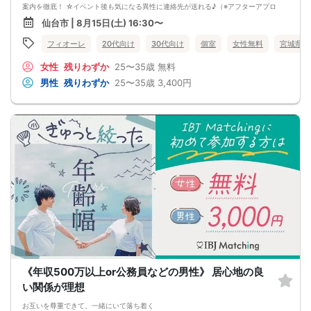
案内を徹底！ ☆イベント後も気になる異性に連絡先が送れる♪（※アフターアプロ
ーチ機能） スタッフが最初から最後まで進行するので、フリータイムで放置され
仙台市 | 8月15日(土) 16:30〜
て人気の方と一度もお話できずに気が付いたらイベント終了・・・ということは
一切ありません！ 持ち物について ・ご本人様確認書類（無い場合はキャンセル扱
フィオーレ
20代向け
30代向け
個室
女性無料
宮城県
いとなります） ・最新版Google Chromeか最新版Safariを使用可能なスマホ （こ
ちらのパーティーはスマホを使用したパーティーになります。システムの関係
女性
残りわずか
25〜35歳
無料
上、カードスタイルに切り替えて催行する場合がございます。） ・なるべくお釣
銭がでないようご用意いただけますと幸いです。 ※集客状況に応じてサムネイル
男性
残りわずか
25〜35歳
3,400円
等が変更になる場合がございます。 参加年齢と参加条件は変更されませんのでご
安心ください。
《年収500万以上or公務員などの男性》 居心地の良
い関係が理想
お互いを尊重できて、一緒にいて落ち着く