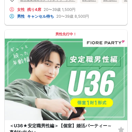
★プロフィールカードにより会話のキッカケもバッチリ★
このカードのおかけで 終始無言で終わっちゃった・・・
女性
残り4席
20〜39歳
1,500円
なんてことは絶対ありません！
プロフィールカードを活用し、「はじめまして」から会話を楽しみましょう。
男性
キャンセル待ち
20〜39歳
8,500円
★完全着席型・連絡先交換は自由★
完全着席型で席替えはできる限り行います。
席替えの５分前には連絡先交換を促すアナウンスをいたしますので、「連絡先交
換ができなかった」なんてことはありません。
男性先行中！
（連絡先交換は席替え時間までに円滑に行ってください）
---------------------------
【お客様へのお願い】
1. ２名様以上でのご参加は必ず同性同士でお申し込みください。
2. 服装の指定はございません。多くのお客様はカジュアルな格好でおこしになら
れています。
3. 開催判断はイベント前日の時点で男性３名・女性３名以上のお申し込みからに
なりますが、当日に参加者のキャンセルで比率が崩れた場合や開催判断人数を下
回った場合、一切返金などの保証はいたしませんのでご了承ください。
4. イベントページ内の「お申し込み状況」等はキャンセルなどで当日の参加人
数、男女比率と異なる可能性がございます。
5. 当日は店舗の外ではなく店舗内で受付いたします。店内に入り店員に「街コン
で来た」旨をお伝えください。
6. お釣りの用意はございませんので、出ないようにご準備お願いします。
7. 当日は年齢確認のできる身分証をお持ちください。イベントの対象年齢でない
ことが発覚した場合、参加費を全額徴収し返金はいたしかねます。
8. 15分以上の遅刻はキャンセルとみなす可能性があります。
9. 当日受付にお越しになってからのキャンセル、途中キャンセルは出来ません。
10. イベント中止に伴うユーザーへの返金額は、チケット代金となり、交通費、宿
泊費、通信費等の返金は行いません。
＜U36★安定職男性編＞【個室】婚活パーティー～
11. 領収書の発行はいたしかねます。
お申し込みが完了した時点で上記すべての事項に同意したと判断いたします。