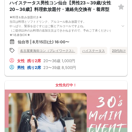
ハイステータス男性コン仙台【男性23～39歳/女性
20～36歳】料理飲放題付・連絡先交換有・着席型
★料理＆飲み放題付き★
当日は料理とソフトドリンク、アルコール飲み放題です。
やっぱり、緊張をほぐすにはご飯とアルコールですよね。
（ご提供以外のお料理の追加注文はできかねますので、予めご了承ください）
★1名参加OK★
他の1名参加の方とペアになりますし、友達作りにも最適です。
仙台市 | 8月15日(土) 16:00〜
基本的には２：２のグループトークとなります。
（１：１でのトークはございませんので、予めご了承ください）
名古屋東海街コン（プレイワークス）
ハイステータス
20代向け
★プロフィールカードにより会話のキッカケもバッチリ★
このカードのおかけで 終始無言で終わっちゃった・・・
女性
残り2席
20〜36歳
1,000円
なんてことは絶対ありません！
プロフィールカードを活用し、「はじめまして」から会話を楽しみましょう。
男性
残り2席
23〜39歳
8,500円
★完全着席型・連絡先交換は自由★
完全着席型で席替えはできる限り行います。
席替えの５分前には連絡先交換を促すアナウンスをいたしますので、「連絡先交
換ができなかった」なんてことはありません。
女性先行中！
（連絡先交換は席替え時間までに円滑に行ってください）
---------------------------
【お客様へのお願い】
1. ２名様以上でのご参加は必ず同性同士でお申し込みください。
2. 服装の指定はございません。多くのお客様はカジュアルな格好でおこしになら
れています。
3. 開催判断はイベント前日の時点で男性３名・女性３名以上のお申し込みからに
なりますが、当日に参加者のキャンセルで比率が崩れた場合や開催判断人数を下
回った場合、一切返金などの保証はいたしませんのでご了承ください。
4. イベントページ内の「お申し込み状況」等はキャンセルなどで当日の参加人