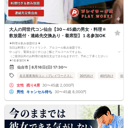
大人の同世代コン仙台【30～45歳の男女・料理☆
飲放題付・連絡先交換あり・着席型】１名参加OK
★料理＆飲み放題付き★
当日は料理とソフトドリンク、アルコール飲み放題です。
やっぱり、緊張をほぐすにはご飯とアルコールですよね。
（ご提供以外のお料理の追加注文はできかねますので、予めご了承ください）
★1名参加OK★
他の1名参加の方とペアになりますし、友達作りにも最適です。
仙台市 | 8月16日(日) 17:30〜
基本的には２：２のグループトークとなります。
（１：１でのトークはございませんので、予めご了承ください）
名古屋東海街コン（プレイワークス）
30代向け
40代向け
街コ
★プロフィールカードにより会話のキッカケもバッチリ★
このカードのおかけで 終始無言で終わっちゃった・・・
女性
残り4席
30〜45歳
2,000円
なんてことは絶対ありません！
プロフィールカードを活用し、「はじめまして」から会話を楽しみましょう。
男性
キャンセル待ち
30〜45歳
8,000円
★完全着席型・連絡先交換は自由★
完全着席型で席替えはできる限り行います。
席替えの５分前には連絡先交換を促すアナウンスをいたしますので、「連絡先交
換ができなかった」なんてことはありません。
（連絡先交換は席替え時間までに円滑に行ってください）
---------------------------
【お客様へのお願い】
1. ２名様以上でのご参加は必ず同性同士でお申し込みください。