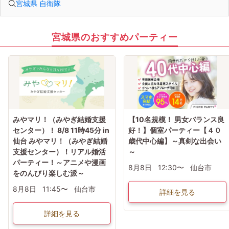
宮城県 自衛隊
ぜひこの先を読み進めてみてください👇
※講師の急用以外はたとえ参加人数が1人でも
その人のために必ず実施します
※はじめてセミナーに参加する方も
ビデオオフでも参加OKにしているので
宮城県のおすすめパーティー
安心してください
みやマリ！（みやぎ結婚支援
【10名規模！ 男女バランス良
センター）！ 8/8 11時45分 in
好！】個室パーティー【４０
仙台 みやマリ！（みやぎ結婚
歳代中心編】～真剣な出会い
支援センター）！リアル婚活
～
パーティー！～アニメや漫画
8月8日
12:30〜
仙台市
をのんびり楽しむ派～
8月8日
11:45〜
仙台市
詳細を見る
詳細を見る