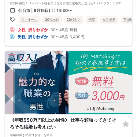
カップルになられた方は、パーティー終了後
案内を徹底！ ☆イベント後も気になる異性に連絡先が送れる♪（※アフターアプロ
お二人でのお時間をお過ごしくださいませ。
ーチ機能） スタッフが最初から最後まで進行するので、フリータイムで放置され
仙台市 | 8月15日(土) 14:30〜
※本イベントの最少催行人数は男女各4名です。
て人気の方と一度もお話できずに気が付いたらイベント終了・・・ということは
※参加人数や会場の都合により、やむを得ず開催中止と判断する場合がございま
一切ありません！ 持ち物について ・ご本人様確認書類（無い場合はキャンセル扱
フィオーレ
20代向け
30代向け
個室
女性無料
宮城県
す。
いとなります） ・最新版Google Chromeか最新版Safariを使用可能なスマホ （こ
その際は開始時刻の3時間前後にご連絡致します。
ちらのパーティーはスマホを使用したパーティーになります。システムの関係
-------------------------------------------------------
女性
残りわずか
30〜45歳
無料
上、カードスタイルに切り替えて催行する場合がございます。） ・なるべくお釣
当日の持ち物
銭がでないようご用意いただけますと幸いです。 ※集客状況に応じてサムネイル
男性
残りわずか
30〜45歳
3,400円
・ご本人様確認書類（運転免許証・保険証など生年月日の記載がある公的な証明
等が変更になる場合がございます。 参加年齢と参加条件は変更されませんのでご
書）を忘れずご持参ください。
安心ください。
※その他、各イベントの内容・注意事項の記載をご確認ください。
※クレジットカードなどはご本人様確認書類になりませんのでご注意ください。
・お飲み物
※アルコール飲料はお控えください。
-------------------------------------------------------
婚活パーティー 街コン お見合いパーティー
-------------------------------------------------------
《年収550万円以上の男性》 仕事を頑張ってきてそ
ろそろ結婚も考えたい
結婚前向きのお付き合いを希望