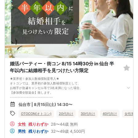
婚活パーティー・街コン 8/15 14時30分 in 仙台 半
年以内に結婚相手を見つけたい方限定
★業界初！参加人数補償制度導入★
オトコンでは、業界初の参加人数補償制度として、
お相手が急遽キャンセル等で3名未満になった場合、
【参加費全額返金】致します。
----------------------------
★☆オトコンが選ばれる３つの理由☆★
仙台市 | 8月15日(土) 14:30〜
①お相手と【2回話す】進行
オトコンは業界で初めて2回話せるシステムを導入しました。
OTOCON(オトコン)
20代向け
30代向け
40代向け
女性無料
ゆっくり会話を楽しむことができ、大変好評です。
②フリータイムなし
女性
残りわずか
28〜44歳
無料
初めての方でも安心してご参加頂けます。
③連絡先交換自由
男性
残りわずか
32〜49歳
4,500円
気になる人へ連絡先を伝えられるので、