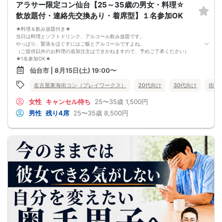
アラサー限定コン仙台【25～35歳の男女・料理☆
飲放題付・連絡先交換あり・着席型】１名参加OK
★料理＆飲み放題付き★
当日は料理とソフトドリンク、アルコール飲み放題です。
やっぱり、緊張をほぐすにはご飯とアルコールですよね。
（ご提供以外のお料理の追加注文はできかねますので、予めご了承ください）
★1名参加OK★
他の1名参加の方とペアになりますし、友達作りにも最適です。
仙台市 | 8月15日(土) 19:00〜
基本的には２：２のグループトークとなります。
（１：１でのトークはございませんので、予めご了承ください）
名古屋東海街コン（プレイワークス）
20代向け
30代向け
街コ
★プロフィールカードにより会話のキッカケもバッチリ★
このカードのおかけで 終始無言で終わっちゃった・・・
女性
キャンセル待ち
25〜35歳
1,500円
なんてことは絶対ありません！
プロフィールカードを活用し、「はじめまして」から会話を楽しみましょう。
男性
残り4席
25〜35歳
8,500円
★完全着席型・連絡先交換は自由★
完全着席型で席替えはできる限り行います。
席替えの５分前には連絡先交換を促すアナウンスをいたしますので、「連絡先交
換ができなかった」なんてことはありません。
（連絡先交換は席替え時間までに円滑に行ってください）
---------------------------
【お客様へのお願い】
1. ２名様以上でのご参加は必ず同性同士でお申し込みください。
2. 服装の指定はございません。多くのお客様はカジュアルな格好でおこしになら
れています。
3. 開催判断はイベント前日の時点で男性３名・女性３名以上のお申し込みからに
なりますが、当日に参加者のキャンセルで比率が崩れた場合や開催判断人数を下
回った場合、一切返金などの保証はいたしませんのでご了承ください。
4. イベントページ内の「お申し込み状況」等はキャンセルなどで当日の参加人
数、男女比率と異なる可能性がございます。