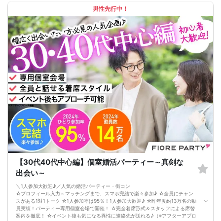
男性先行中！
【30代40代中心編】個室婚活パーティー～真剣な
出会い～
＼1人参加大歓迎♪／人気の婚活パーティー・街コン
☆プロフィール入力～マッチングまで、スマホ完結で楽々参加♪ ☆全員にチャン
スがある1対1トーク ☆1人参加率は95％！1人参加大歓迎♪ ☆昨年度約13万名の動
員実績！パーティー専用個室会場で開催！ ☆完全着席形式＆スタッフによる席替
案内を徹底！ ☆イベント後も気になる異性に連絡先が送れる♪（※アフターアプロ