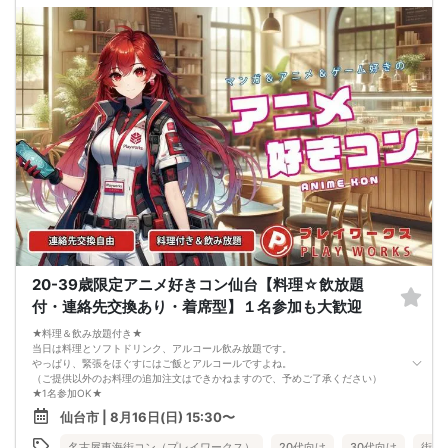
20-39歳限定アニメ好きコン仙台【料理☆飲放題
付・連絡先交換あり・着席型】１名参加も大歓迎
★料理＆飲み放題付き★
当日は料理とソフトドリンク、アルコール飲み放題です。
やっぱり、緊張をほぐすにはご飯とアルコールですよね。
（ご提供以外のお料理の追加注文はできかねますので、予めご了承ください）
★1名参加OK★
他の1名参加の方とペアになりますし、友達作りにも最適です。
仙台市 | 8月16日(日) 15:30〜
基本的には２：２のグループトークとなります。
（１：１でのトークはございませんので、予めご了承ください）
名古屋東海街コン（プレイワークス）
20代向け
30代向け
街コ