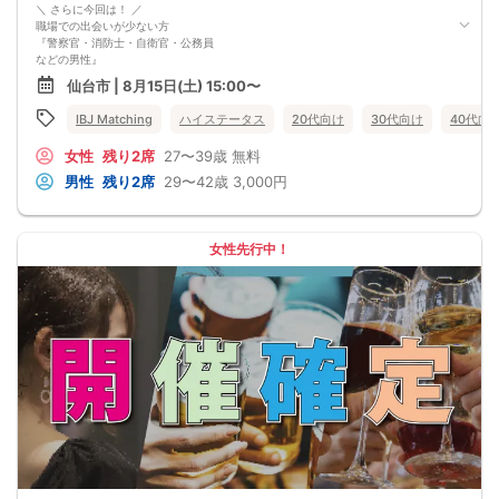
＼ さらに今回は！ ／
職場での出会いが少ない方
『警察官・消防士・自衛官・公務員
などの男性』
これまでは仕事優先だったけど、
仙台市 | 8月15日(土) 15:00〜
これからは恋愛にも目を向けて、
自分の幸せを育てていきたい！
IBJ Matching
ハイステータス
20代向け
30代向け
40代向
来年の今ごろは結婚してるかも＆hellip＆＆？
そんな将来を見据えた出会いを千葉で♡
女性
残り2席
27〜39歳
無料
男性
残り2席
29〜42歳
3,000円
女性先行中！