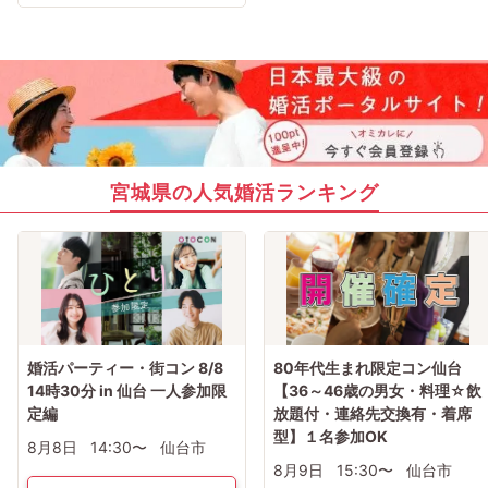
宮城県の人気婚活ランキング
婚活パーティー・街コン 8/8
80年代生まれ限定コン仙台
14時30分 in 仙台 一人参加限
【36～46歳の男女・料理☆飲
定編
放題付・連絡先交換有・着席
型】１名参加OK
8月8日
14:30〜
仙台市
8月9日
15:30〜
仙台市