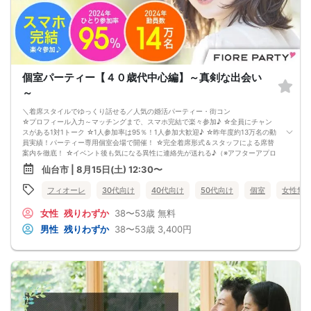
個室パーティー【４０歳代中心編】～真剣な出会い
～
＼着席スタイルでゆっくり話せる／人気の婚活パーティー・街コン
☆プロフィール入力～マッチングまで、スマホ完結で楽々参加♪ ☆全員にチャン
スがある1対1トーク ☆1人参加率は95％！1人参加大歓迎♪ ☆昨年度約13万名の動
員実績！パーティー専用個室会場で開催！ ☆完全着席形式＆スタッフによる席替
案内を徹底！ ☆イベント後も気になる異性に連絡先が送れる♪（※アフターアプロ
ーチ機能） スタッフが最初から最後まで進行するので、フリータイムで放置され
仙台市 | 8月15日(土) 12:30〜
て人気の方と一度もお話できずに気が付いたらイベント終了・・・ということは
一切ありません！ 持ち物について ・ご本人様確認書類（無い場合はキャンセル扱
フィオーレ
30代向け
40代向け
50代向け
個室
女性無
いとなります） ・最新版Google Chromeか最新版Safariを使用可能なスマホ （こ
ちらのパーティーはスマホを使用したパーティーになります。システムの関係
女性
残りわずか
38〜53歳
無料
上、カードスタイルに切り替えて催行する場合がございます。） ・なるべくお釣
銭がでないようご用意いただけますと幸いです。 ※集客状況に応じてサムネイル
男性
残りわずか
38〜53歳
3,400円
等が変更になる場合がございます。 参加年齢と参加条件は変更されませんのでご
安心ください。