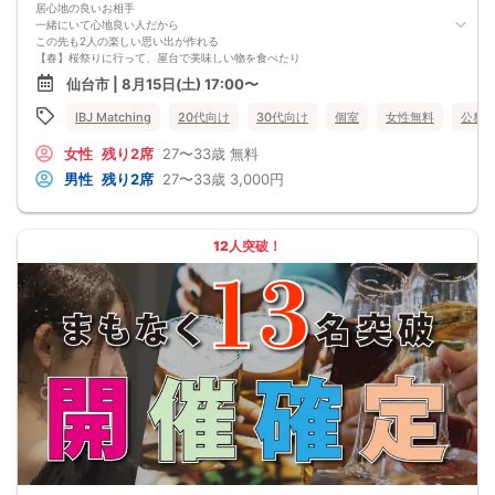
居心地の良いお相手
一緒にいて心地良い人だから
この先も2人の楽しい思い出が作れる
【春】桜祭りに行って、屋台で美味しい物を食べたり
【夏】海で水かけしたり、夜は一緒に花火をしたり
仙台市 | 8月15日(土) 17:00〜
【秋】涼しくなってきて、山にピクニックしたり
【冬】一緒に年越しして正月はお家デートを楽しんだり
IBJ Matching
20代向け
30代向け
個室
女性無料
公務
どんなモノにも変えられない
2人だけの忘れられない思い出を♡
女性
残り2席
27〜33歳
無料
男性
残り2席
27〜33歳
3,000円
12人突破！