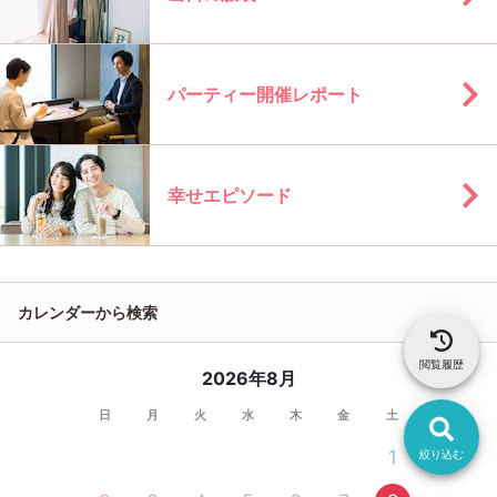
パーティー開催レポート
幸せエピソード
カレンダーから検索
閲覧履歴
2026年8月
日
月
火
水
木
金
土
1
絞り込む