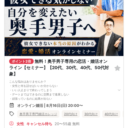
2. 服装の指定はございません。多くのお客様はカジュアルな格好でおこしになら
れています。
3. 開催判断はイベント前日の時点で男性３名・女性３名以上のお申し込みからに
なりますが、当日に参加者のキャンセルで比率が崩れた場合や開催判断人数を下
回った場合、一切返金などの保証はいたしませんのでご了承ください。
4. イベントページ内の「お申し込み状況」等はキャンセルなどで当日の参加人
数、男女比率と異なる可能性がございます。
5. 当日は店舗の外ではなく店舗内で受付いたします。店内に入り店員に「街コン
で来た」旨をお伝えください。
6. お釣りの用意はございませんので、出ないようにご準備お願いします。
7. 当日は年齢確認のできる身分証をお持ちください。イベントの対象年齢でない
ことが発覚した場合、参加費を全額徴収し返金はいたしかねます。
8. 15分以上の遅刻はキャンセルとみなす可能性があります。
9. 当日受付にお越しになってからのキャンセル、途中キャンセルは出来ません。
無料！奥手男子専用の恋活・婚活オン
10. イベント中止に伴うユーザーへの返金額は、チケット代金となり、交通費、宿
ポイント2倍
泊費、通信費等の返金は行いません。
ライン【セミナー】【20代、30代、40代、50代対
11. 領収書の発行はいたしかねます。
象】
お申し込みが完了した時点で上記すべての事項に同意したと判断いたします。
8/16(日)大人の同世代夜コン仙台
こんな悩みはありませんか？
・女性と何を話せばいいか分からない
・いい人止まりで終わってしまう
・デートまではできるのに交際まで進展しない
・頑張っているのに結果が出ない
・何が原因なのか分からない
オンライン婚活 | 8月16日(日) 20:00〜
・このまま続けても彼女ができる気がしない
これまで500名以上の
奥手男子専門婚活カレッジ
20代向け
30代向け
40代向け
5
奥手男子の恋愛・婚活相談に乗ってきて、
感じることがあります。
女性
キャンセル待ち
20〜55歳
無料
それは、