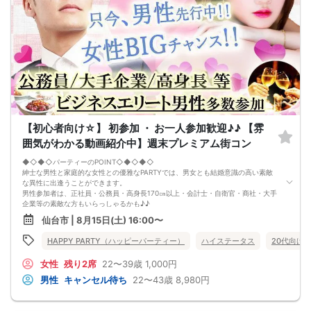
【お客様へのお願い】
1. ２名様以上でのご参加は必ず同性同士でお申し込みください。
2. 服装の指定はございません。多くのお客様はカジュアルな格好でおこしになら
れています。
3. 開催判断はイベント前日の時点で男性３名・女性３名以上のお申し込みからに
なりますが、当日に参加者のキャンセルで比率が崩れた場合や開催判断人数を下
回った場合、一切返金などの保証はいたしませんのでご了承ください。
4. イベントページ内の「お申し込み状況」等はキャンセルなどで当日の参加人
数、男女比率と異なる可能性がございます。
5. 当日は店舗の外ではなく店舗内で受付いたします。店内に入り店員に「街コン
で来た」旨をお伝えください。
6. お釣りの用意はございませんので、出ないようにご準備お願いします。
【初心者向け☆】 初参加 ・ お一人参加歓迎♪♪ 【雰
7. 当日は年齢確認のできる身分証をお持ちください。イベントの対象年齢でない
ことが発覚した場合、参加費を全額徴収し返金はいたしかねます。
囲気がわかる動画紹介中】週末プレミアム街コン
8. 15分以上の遅刻はキャンセルとみなす可能性があります。
9. 当日受付にお越しになってからのキャンセル、途中キャンセルは出来ません。
◆◇◆◇パーティーのPOINT◇◆◇◆◇
10. イベント中止に伴うユーザーへの返金額は、チケット代金となり、交通費、宿
紳士な男性と家庭的な女性との優雅なPARTYでは、男女とも結婚意識の高い素敵
泊費、通信費等の返金は行いません。
な異性に出逢うことができます。
11. 領収書の発行はいたしかねます。
男性参加者は、正社員・公務員・高身長170㎝以上・会計士・自衛官・商社・大手
お申し込みが完了した時点で上記すべての事項に同意したと判断いたします。
企業等の素敵な方もいらっしゃるかも♪♪
8/15(土)30代メインコン仙台
ゆったりとお話できる空間は、恋活・婚活にピッタリ♪♪
仙台市 | 8月15日(土) 16:00〜
飲食付きなので男女の関係が深まります。素敵な異性と時間を楽しく過ごせます♪
定期的に席替えをして全員の方と交流して頂き、連絡先の交換も自由です♪
HAPPY PARTY（ハッピーパーティー）
ハイステータス
20代向け
お一人様も多数参加されておられますので、ご安心してご参加下さい♪
【恋人のいる方・事実婚・同棲中・離婚調停中etc.の方はご遠慮下さい。】
女性
残り2席
22〜39歳
1,000円
◇◆◇◆◇◆◇◆◇◆◇◆◇◆◇◆◇◆◇
□受付は開始10分前からとさせて頂きます。
男性
キャンセル待ち
22〜43歳
8,980円
□開催店舗様には『街コンで来ました』とお伝えください。受付まで案内させて
頂きます。
□当日現金支払いの方は受付にて参加費をお支払い下さい。