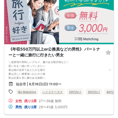
でも、その努力が本命女性との交際につながらず、
「このまま恋愛・婚活を続けても、
本命女性と交際できないのではないか…」
そんな不安を抱えている奥手男子が本当に多いです。
つまり、
やみくもに頑張るだけでは、
本命女性との交際には
つながらないということです。
このまま原因が分からないまま
恋愛や婚活を続けても、
お金も時間も失ってしまいます。
だからこそ、
《年収550万円以上or公務員などの男性》 パートナ
彼女ができない本当の原因を
ーと一緒に旅行に行きたい男女
知ることが最初の一歩です。
しかし、この内容は文章だけでは伝えきれません。
＼温泉地や美味しいグルメ、趣のある観光地など／
だからこそ今回、無料オンラインセミナーで
思い出を一緒に作っていきたい
・彼女ができない本当の原因
春は桜の名所であたたかな旅行
・本命女性に選ばれる
夏は涼しい避暑地へひんやり旅
奥手男子専用32の極意の全体像
秋は紅葉を見に趣のある旅館へ
をお伝えします！
冬は温泉地へ行ってリラックス
今年こそは彼女できて
仙台市 | 8月16日(日) 11:00〜
同じペースで好きなものを楽しめる
一緒に美味しいものを食べに行ったり、
そんな素敵な関係になれますように
映画に行ったり、旅行に行けるように、
IBJ Matching
ハイステータス
20代向け
30代向け
40代向
ぜひこの先を読み進めてみてください👇
※講師の急用以外はたとえ参加人数が1人でも
女性
残り2席
27〜39歳
無料
その人のために必ず実施します
男性
残り2席
29〜41歳
3,000円
※はじめてセミナーに参加する方も
ビデオオフでも参加OKにしているので
安心してください