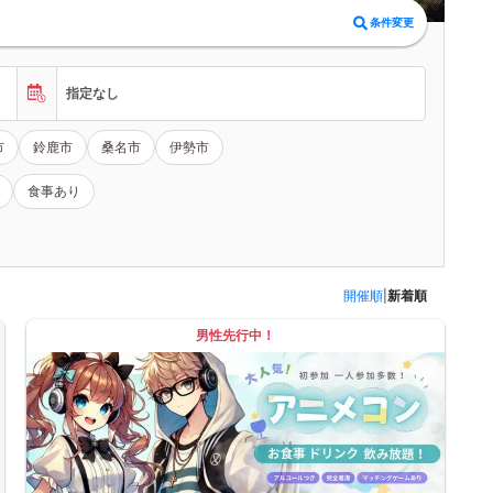
条件変更
指定なし
市
鈴鹿市
桑名市
伊勢市
食事あり
開催順
|
新着順
男性先行中！