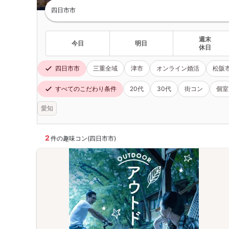
四日市市
週末
今日
明日
休日
四日市市
三重全域
津市
オンライン婚活
松阪
すべてのこだわり条件
20代
30代
街コン
個室
愛知
2
件の趣味コン(四日市市)