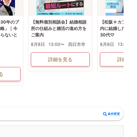
30年のプ
【無料個別相談会】結婚相談
【松阪☆カフェ婚
戦略」｜今
所の仕組みと婚活の進め方を
内に結婚したい方限
わらないと
ご案内
30代♡
8月8日
13:00〜
四日市市
8月8日
13:30〜
詳細を見る
詳細を見
る
条件変更