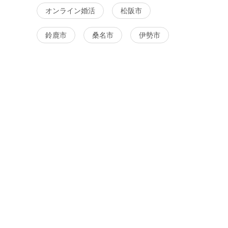
オンライン婚活
松阪市
鈴鹿市
桑名市
伊勢市
活】♡1年以
【津☆カフェ婚活】♡同年代
【松阪☆カフェ婚
定♡20代
で出会いたい方♡40代・50代
代で出会いたい方♡
限定♡
代限定♡
松阪市
8月8日
15:00〜
津市
8月8日
15:30〜
る
詳細を見る
詳細を