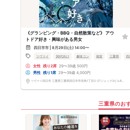
《グランピング・BBQ・自然散策など》 アウ
トドア好き・興味がある男女
四日市市 | 8月29日(土) 14:00〜
ツヴァイ
30代向け
趣味コン
個室
三重県
四
女性
残り2席
29〜39歳
500円
男性
残り1席
29〜39歳
4,000円
ツヴァイ四日市 三重県三重県四日市市安島1丁目2-27ジェックSビル8階『ツヴァイ会場』
三重県のお