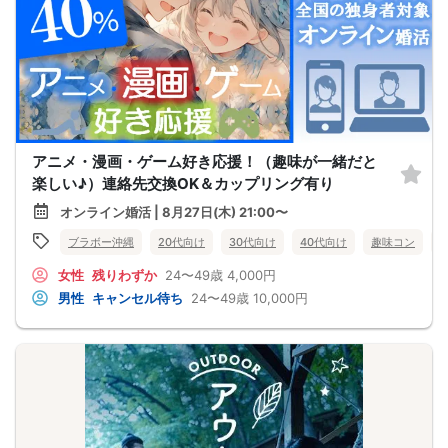
アニメ・漫画・ゲーム好き応援！（趣味が一緒だと
楽しい♪）連絡先交換OK＆カップリング有り
オンライン婚活 | 8月27日(木) 21:00〜
ブラボー沖縄
20代向け
30代向け
40代向け
趣味コン
女性
残りわずか
24〜49歳
4,000円
男性
キャンセル待ち
24〜49歳
10,000円