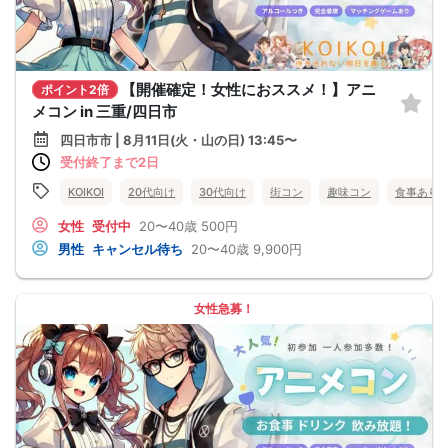
【開催確定！女性におススメ！】アニ
ポイント2倍
メコン in 三重/四日市
四日市市 | 8月11日(火・山の日) 13:45〜
受付終了まで2日
KOIKOI
20代向け
30代向け
街コン
趣味コン
食事あり
女性
受付中
20〜40歳
500円
男性
キャンセル待ち
20〜40歳
9,900円
女性急募！