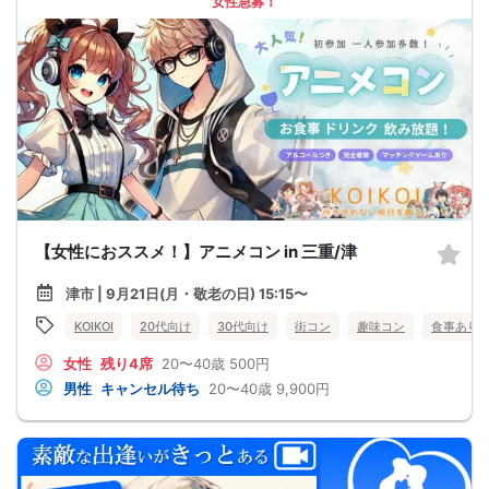
女性急募！
【女性におススメ！】アニメコン in 三重/津
津市 | 9月21日(月・敬老の日) 15:15〜
KOIKOI
20代向け
30代向け
街コン
趣味コン
食事あり
女性
残り4席
20〜40歳
500円
男性
キャンセル待ち
20〜40歳
9,900円