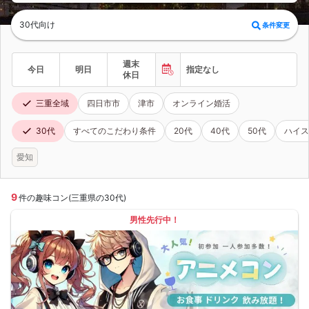
30代向け
条件変更
週末
今日
明日
指定なし
休日
三重全域
四日市市
津市
オンライン婚活
30代
すべてのこだわり条件
20代
40代
50代
ハイス
愛知
9
件の趣味コン(三重県の30代)
男性先行中！