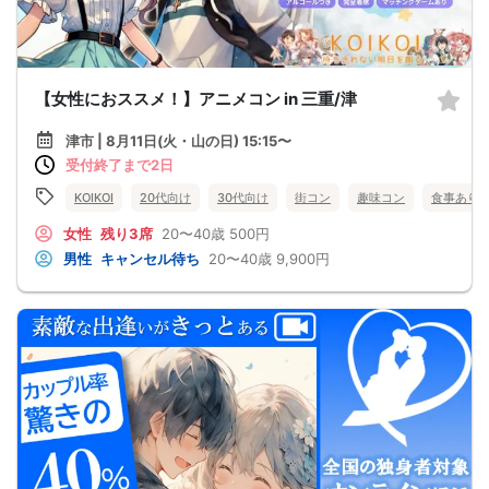
【女性におススメ！】アニメコン in 三重/津
津市 | 8月11日(火・山の日) 15:15〜
受付終了まで2日
KOIKOI
20代向け
30代向け
街コン
趣味コン
食事あり
女性
残り3席
20〜40歳
500円
男性
キャンセル待ち
20〜40歳
9,900円