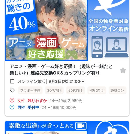
アニメ・漫画・ゲーム好き応援！（趣味が一緒だと
楽しい♪）連絡先交換OK＆カップリング有り
オンライン婚活 | 9月3日(木) 21:00〜
ブラボー沖縄
20代向け
30代向け
40代向け
趣味コン
女性
残りわずか
24〜49歳
2,980円
男性
受付中
24〜49歳
10,000円