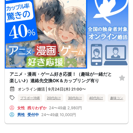
アニメ・漫画・ゲーム好き応援！（趣味が一緒だと
楽しい♪）連絡先交換OK＆カップリング有り
オンライン婚活 | 9月24日(木) 21:00〜
ブラボー沖縄
20代向け
30代向け
40代向け
趣味コン
女性
残りわずか
24〜49歳
2,980円
男性
受付中
24〜49歳
10,000円