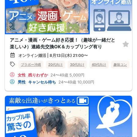
アニメ・漫画・ゲーム好き応援！（趣味が一緒だと
楽しい♪）連絡先交換OK＆カップリング有り
オンライン婚活 | 8月13日(木) 21:00〜
ブラボー沖縄
20代向け
30代向け
40代向け
趣味コン
女性
残りわずか
24〜49歳
5,000円
男性
キャンセル待ち
24〜49歳
10,000円