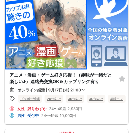
アニメ・漫画・ゲーム好き応援！（趣味が一緒だと
楽しい♪）連絡先交換OK＆カップリング有り
オンライン婚活 | 9月17日(木) 21:00〜
ブラボー沖縄
20代向け
30代向け
40代向け
趣味コン
女性
残りわずか
24〜49歳
2,980円
男性
受付中
24〜49歳
10,000円