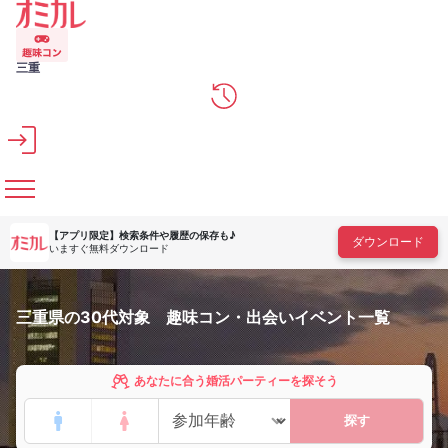
メインコンテンツへスキップ
三重
【アプリ限定】
検索条件や履歴の保存も♪
ダウンロード
いますぐ無料ダウンロード
三重県の30代対象 趣味コン・出会いイベント一覧
あなたに合う婚活パーティーを探そう
探す