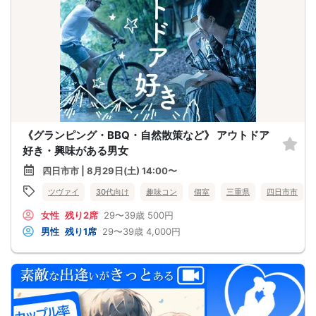
《グランピング・BBQ・自然散策など》 アウトドア
好き・興味がある男女
四日市市 | 8月29日(土) 14:00〜
ツヴァイ
30代向け
趣味コン
個室
三重県
四日市市
女性
残り2席
29〜39歳
500円
男性
残り1席
29〜39歳
4,000円