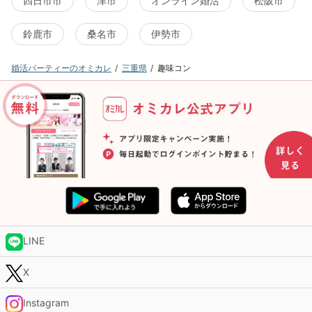
四日市市
津市
オンライン婚活
松阪市
鈴鹿市
桑名市
伊勢市
婚活パーティーのオミカレ
三重県
趣味コン
LINE
X
Instagram