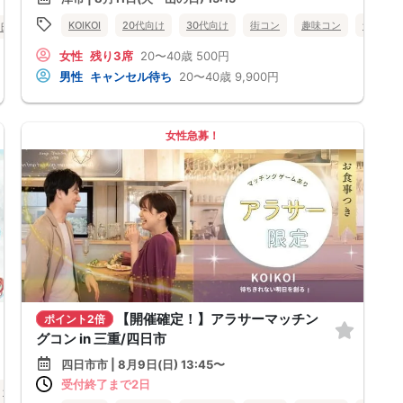
KOIKOI
20代向け
30代向け
街コン
趣味コン
食事あり
日市市
女性
残り3席
20〜40歳
500円
男性
キャンセル待ち
20〜40歳
9,900円
女性急募！
【開催確定！】アラサーマッチン
ポイント2倍
グコン in 三重/四日市
四日市市 | 8月9日(日) 13:45〜
受付終了まで2日
食事あり
三重県
四日市市