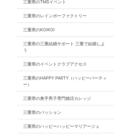
三重県のTMSイベント
三重県のレインボーファクトリー
三重県のKOIKOI
三重県の三重結婚サポート 三重で結婚しよ
う
三重県のイベントクラブアクセス
三重県のHAPPY PARTY（ハッピーパーティ
ー）
三重県の奥手男子専門婚活カレッジ
三重県のパッション
三重県のハッピーハッピーマリアージュ