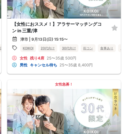
【女性におススメ！】アラサーマッチングコ
ン in 三重/津
津市 | 9月13日(日) 15:15〜
日市市
KOIKOI
20代向け
30代向け
街コン
食事あり
三重県
女性
残り4席
25〜35歳
500円
男性
キャンセル待ち
25〜35歳
8,400円
女性急募！