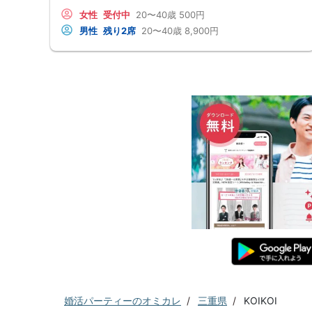
女性
受付中
20〜40歳
500円
男性
残り2席
20〜40歳
8,900円
婚活パーティーのオミカレ
三重県
KOIKOI