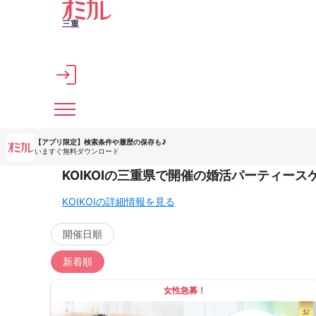
メインコンテンツへスキップ
三重
【アプリ限定】
検索条件や履歴の保存も♪
いますぐ無料ダウンロード
KOIKOIの三重県で開催の婚活パーティース
KOIKOIの詳細情報を見る
開催日順
新着順
女性急募！