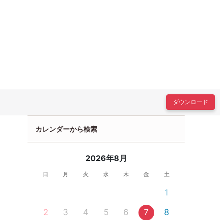
ダウンロード
カレンダーから検索
2026年8月
日
月
火
水
木
金
土
1
2
3
4
5
6
7
8