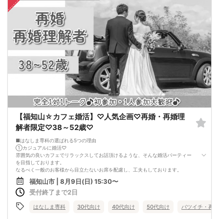
出会いはまずは行動から！パッションのパーティで理想のお相手探しはいかがで
すか?
スタッフが全力であなたの婚活をサポートさせて頂きます。
■パーティ中止判断タイミング
開催前日の23:00までに最少催行人数男性2名対女性2名に満たない場合
但し、当日で急なキャンセルががあった場合には当日中止になる事もあります。
【福知山☆カフェ婚活】♡人気企画♡再婚・再婚理
解者限定♡38～52歳♡
■はなしま専科の選ばれる5つの理由
①カジュアルに婚活♡
雰囲気の良いカフェでリラックスしてお話頂けるような、そんな婚活パーティー
を目指しております。
なるべく一般のお客様から目立たないお席を配慮し、工夫もしております。
②1人参加・同伴参加もOK♡
福知山市 | 8月9日(日) 15:30〜
お一人様参加大歓迎！
受付終了まで2日
お友達との同伴参加も、もちろんOKです。
③男女共に参加費を頂いております♡
女性無料パーティーではないため、真剣に出会いたい方が、ご参加されておりま
はなしま専科
30代向け
40代向け
50代向け
バツイチ・再婚
す。