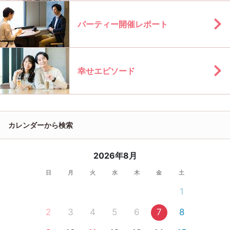
パーティー開催レポート
幸せエピソード
カレンダーから検索
2026年8月
日
月
火
水
木
金
土
1
2
3
4
5
6
7
8