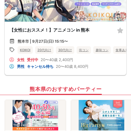
【女性におススメ！】アニメコン in 熊本
熊本市 | 9月27日(日) 15:15〜
KOIKOI
20代向け
30代向け
街コン
趣味コン
食事あり
女性
受付中
20〜40歳
2,400円
男性
キャンセル待ち
20〜40歳
8,400円
熊本県のおすすめパーティー