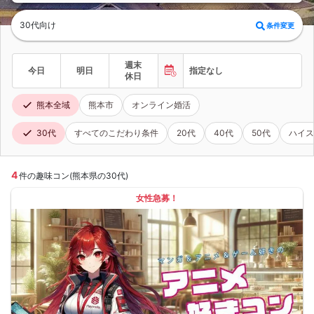
30代向け
条件変更
週末
今日
明日
指定なし
休日
熊本全域
熊本市
オンライン婚活
30代
すべてのこだわり条件
20代
40代
50代
ハイス
4
件の趣味コン(熊本県の30代)
女性急募！