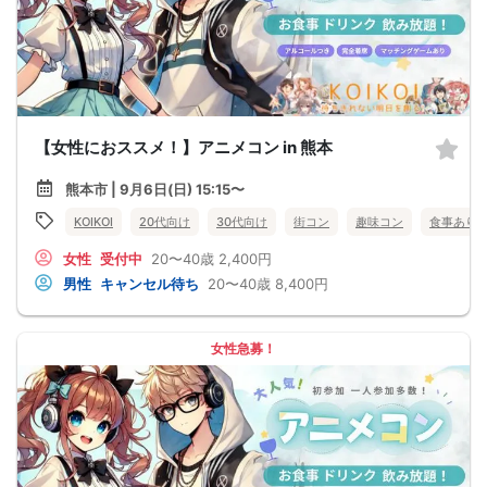
【女性におススメ！】アニメコン in 熊本
熊本市 | 9月6日(日) 15:15〜
KOIKOI
20代向け
30代向け
街コン
趣味コン
食事あり
女性
受付中
20〜40歳
2,400円
男性
キャンセル待ち
20〜40歳
8,400円
女性急募！