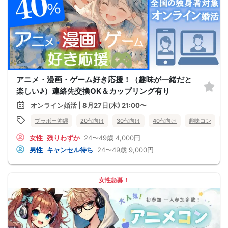
アニメ・漫画・ゲーム好き応援！（趣味が一緒だと
楽しい♪）連絡先交換OK＆カップリング有り
オンライン婚活 | 8月27日(木) 21:00〜
ブラボー沖縄
20代向け
30代向け
40代向け
趣味コン
女性
残りわずか
24〜49歳
4,000円
男性
キャンセル待ち
24〜49歳
9,000円
女性急募！