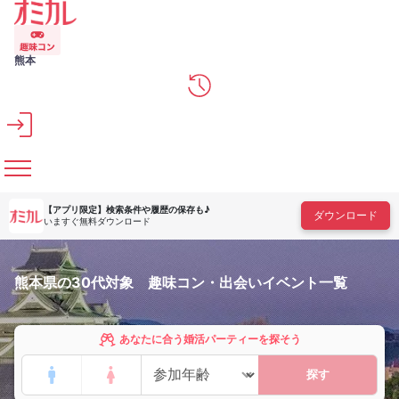
メインコンテンツへスキップ
熊本
【アプリ限定】
検索条件や履歴の保存も♪
ダウンロード
いますぐ無料ダウンロード
熊本県の30代対象 趣味コン・出会いイベント一覧
あなたに合う婚活パーティーを探そう
探す