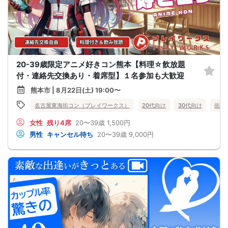
20-39歳限定アニメ好きコン熊本【料理☆飲放題
付・連絡先交換あり・着席型】１名参加も大歓迎
熊本市 | 8月22日(土) 19:00〜
名古屋東海街コン（プレイワークス）
20代向け
30代向け
街コ
女性
残り4席
20〜39歳
1,500円
男性
キャンセル待ち
20〜39歳
9,000円