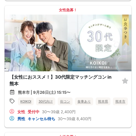
女性急募！
【女性におススメ！】30代限定マッチングコン in
熊本
熊本市 | 9月26日(土) 15:15〜
KOIKOI
30代向け
街コン
食事あり
熊本県
熊本市
女性
受付中
30〜39歳
2,400円
男性
キャンセル待ち
30〜39歳
8,400円