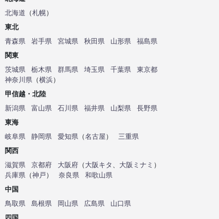
北海道
（
札幌
）
東北
青森県
岩手県
宮城県
秋田県
山形県
福島県
関東
茨城県
栃木県
群馬県
埼玉県
千葉県
東京都
神奈川県
（
横浜
）
甲信越・北陸
新潟県
富山県
石川県
福井県
山梨県
長野県
東海
岐阜県
静岡県
愛知県
（
名古屋
）
三重県
関西
滋賀県
京都府
大阪府
（
大阪キタ
、
大阪ミナミ
）
兵庫県
（
神戸
）
奈良県
和歌山県
中国
鳥取県
島根県
岡山県
広島県
山口県
四国