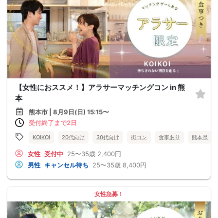
【女性におススメ！】アラサーマッチングコン in 熊
本
熊本市 | 8月9日(日) 15:15〜
受付終了まで2日
KOIKOI
20代向け
30代向け
街コン
食事あり
熊本県
女性
受付中
25〜35歳
2,400円
男性
キャンセル待ち
25〜35歳
8,400円
女性急募！