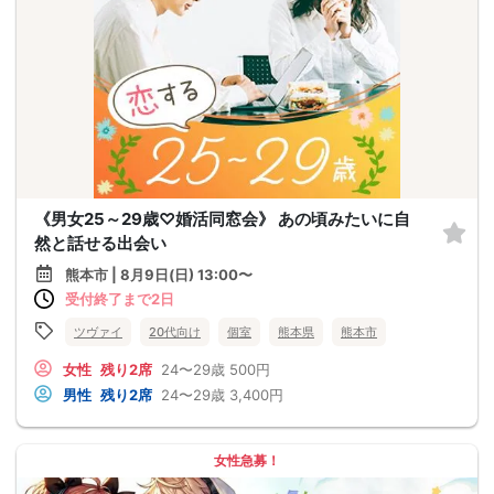
《男女25～29歳♡婚活同窓会》 あの頃みたいに自
然と話せる出会い
熊本市 | 8月9日(日) 13:00〜
受付終了まで2日
ツヴァイ
20代向け
個室
熊本県
熊本市
女性
残り2席
24〜29歳
500円
男性
残り2席
24〜29歳
3,400円
女性急募！