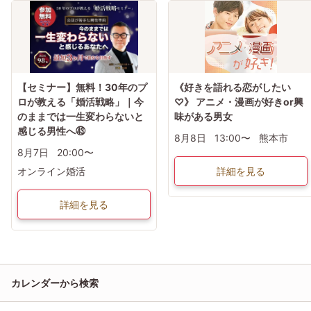
【セミナー】無料！30年のプ
《好きを語れる恋がしたい
ロが教える「婚活戦略」｜今
♡》 アニメ・漫画が好きor興
のままでは一生変わらないと
味がある男女
感じる男性へ㊸
8月8日
13:00〜
熊本市
8月7日
20:00〜
オンライン婚活
詳細を見る
詳細を見る
カレンダーから検索