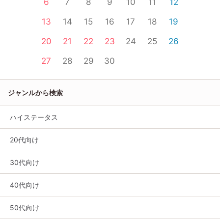
6
7
8
9
10
11
12
13
14
15
16
17
18
19
20
21
22
23
24
25
26
27
28
29
30
ジャンルから検索
ハイステータス
20代向け
30代向け
40代向け
50代向け