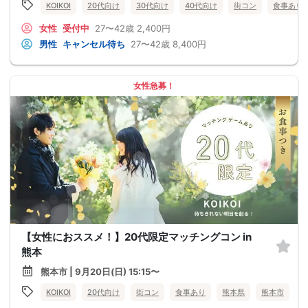
KOIKOI
20代向け
30代向け
40代向け
街コン
食事あり
女性
受付中
27〜42歳
2,400円
男性
キャンセル待ち
27〜42歳
8,400円
女性急募！
【女性におススメ！】20代限定マッチングコン in
熊本
熊本市 | 9月20日(日) 15:15〜
KOIKOI
20代向け
街コン
食事あり
熊本県
熊本市