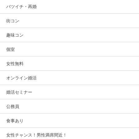
バツイチ・再婚
街コン
趣味コン
個室
女性無料
オンライン婚活
婚活セミナー
公務員
食事あり
女性チャンス！男性満席間近！