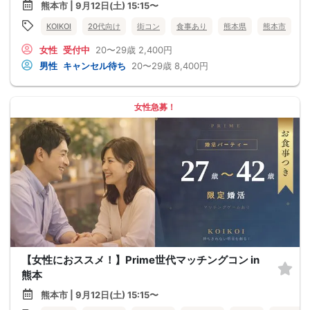
熊本市 | 9月12日(土) 15:15〜
KOIKOI
20代向け
街コン
食事あり
熊本県
熊本市
女性
受付中
20〜29歳
2,400円
男性
キャンセル待ち
20〜29歳
8,400円
女性急募！
【女性におススメ！】Prime世代マッチングコン in
熊本
熊本市 | 9月12日(土) 15:15〜