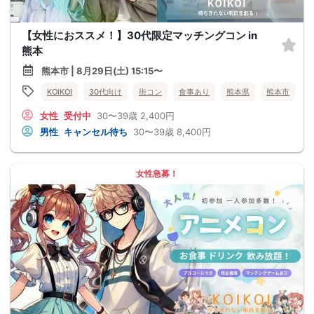
【女性におススメ！】30代限定マッチングコン in
熊本
熊本市 | 8月29日(土) 15:15〜
KOIKOI
30代向け
街コン
食事あり
熊本県
熊本市
女性
受付中
30〜39歳
2,400円
男性
キャンセル待ち
30〜39歳
8,400円
女性急募！