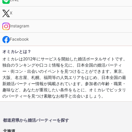
X
Instagram
Facebook
オミカレとは？
オミカレは2012年にサービスを開始した婚活ポータルサイトです。
独自のランキングや口コミ情報を元に、日本全国の婚活パーティ
ー・街コン・出会いのイベントを見つけることができます。東京、
大阪、名古屋、札幌、福岡等の人気エリアをはじめ、日本全国の最
新婚活パーティー情報が掲載されています。参加者の年齢・職業・
趣味など、あなたが重視したい条件をもとに、オミカレでピッタリ
のパーティーを見つけ素敵なお相手と出会いましょう。
都道府県から婚活パーティーを探す
北海道