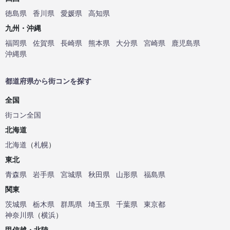
徳島県
香川県
愛媛県
高知県
九州・沖縄
福岡県
佐賀県
長崎県
熊本県
大分県
宮崎県
鹿児島県
沖縄県
都道府県から街コンを探す
全国
街コン全国
北海道
北海道
（
札幌
）
東北
青森県
岩手県
宮城県
秋田県
山形県
福島県
関東
茨城県
栃木県
群馬県
埼玉県
千葉県
東京都
神奈川県
（
横浜
）
甲信越・北陸