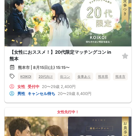
【女性におススメ！】20代限定マッチングコン in
熊本
熊本市 | 8月15日(土) 15:15〜
KOIKOI
20代向け
街コン
食事あり
熊本県
熊本市
女性
受付中
20〜29歳
2,400円
男性
キャンセル待ち
20〜29歳
8,400円
女性先行中！