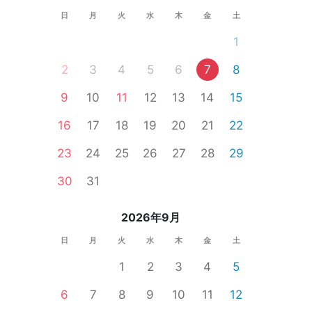
日
月
火
水
木
金
土
1
2
3
4
5
6
7
8
9
10
11
12
13
14
15
16
17
18
19
20
21
22
23
24
25
26
27
28
29
30
31
熊本市
2026年9月
日
月
火
水
木
金
土
1
2
3
4
5
6
7
8
9
10
11
12