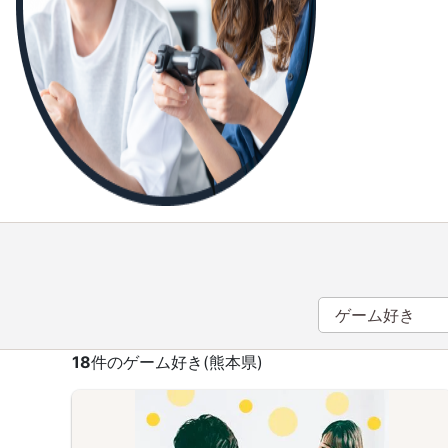
18
件のゲーム好き(熊本県)