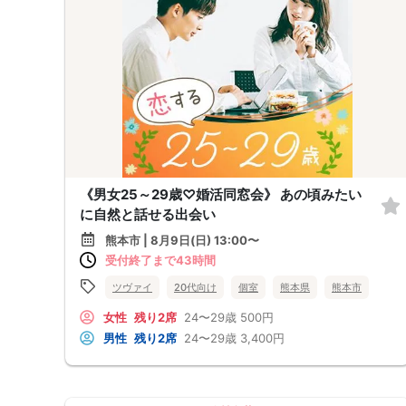
《男女25～29歳♡婚活同窓会》 あの頃みたい
に自然と話せる出会い
熊本市 | 8月9日(日) 13:00〜
受付終了まで43時間
ツヴァイ
20代向け
個室
熊本県
熊本市
女性
残り2席
24〜29歳
500円
男性
残り2席
24〜29歳
3,400円