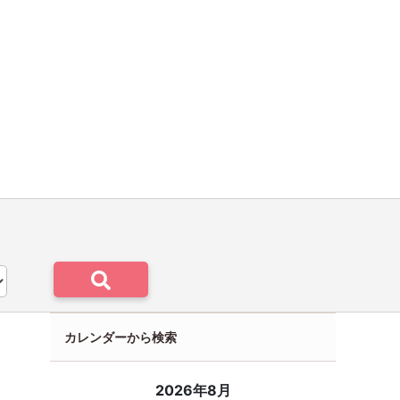
カレンダーから検索
2026年8月