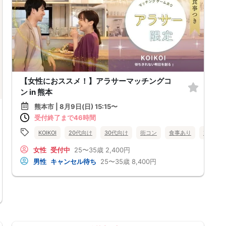
【女性におススメ！】アラサーマッチングコ
ン in 熊本
熊本市 | 8月9日(日) 15:15〜
受付終了まで46時間
KOIKOI
20代向け
30代向け
街コン
食事あり
熊本県
女性
受付中
25〜35歳
2,400円
男性
キャンセル待ち
25〜35歳
8,400円