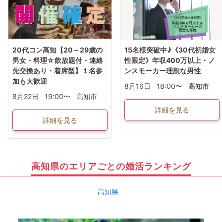
20代コン高知【20～29歳の
15名様突破中♪《30代初婚女
男女・料理☆飲放題付・連絡
性限定》年収400万以上・ノ
先交換あり・着席型】１名参
ンスモーカー理想な男性
加も大歓迎
8月16日
18:00〜
高知市
8月22日
19:00〜
高知市
詳細を見る
詳細を見る
高知県のエリアごとの婚活ランキング
高知県