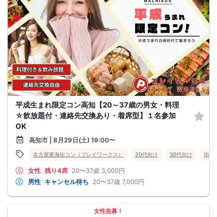
平成生まれ限定コン高知【20～37歳の男女・料理
☆飲放題付・連絡先交換あり・着席型】１名参加
OK
高知市 | 8月29日(土) 19:00〜
名古屋東海街コン（プレイワークス）
20代向け
30代向け
街コ
女性
残り4席
20〜37歳
3,000円
男性
キャンセル待ち
20〜37歳
7,000円
女性急募！