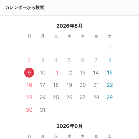
カレンダーから検索
2026年8月
日
月
火
水
木
金
土
1
2
3
4
5
6
7
8
9
10
11
12
13
14
15
16
17
18
19
20
21
22
23
24
25
26
27
28
29
30
31
2026年9月
日
月
火
水
木
金
土