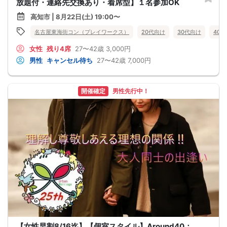
放題付・連絡先交換あり・着席型】１名参加OK
高知市 | 8月22日(土) 19:00〜
名古屋東海街コン（プレイワークス）
20代向け
30代向け
40
女性
残り4席
27〜42歳
3,000円
男性
キャンセル待ち
27〜42歳
7,000円
開催確定
男性先行中！
【女性早割8/16迄】【個室スタイル】Around40：