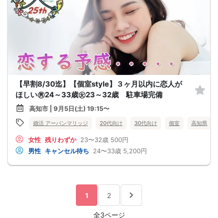
【早割8/30迄】【個室style】３ヶ月以内に恋人が
ほしい㊚24～33歳㊛23～32歳 駐車場完備
高知市 | 9月5日(土) 19:15〜
婚活 アーバンマリッジ
20代向け
30代向け
個室
高知県
女性
残りわずか
23〜32歳
500円
男性
キャンセル待ち
24〜33歳
5,200円
1
2
全3ページ