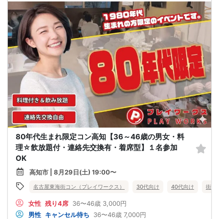
80年代生まれ限定コン高知【36～46歳の男女・料
理☆飲放題付・連絡先交換有・着席型】１名参加
OK
高知市 | 8月29日(土) 19:00〜
名古屋東海街コン（プレイワークス）
30代向け
40代向け
街コ
女性
残り4席
36〜46歳
3,000円
男性
キャンセル待ち
36〜46歳
7,000円