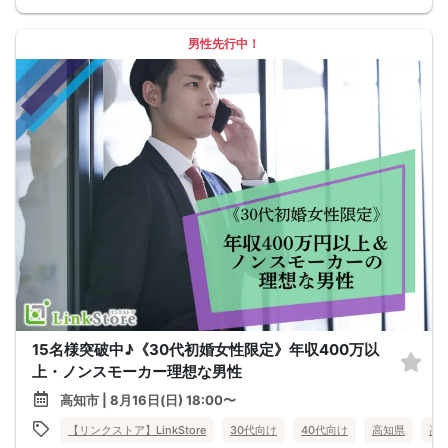
男性先行中！
15名様突破中♪《30代初婚女性限定》年収400万以
上・ノンスモーカー理想な男性
高知市 | 8月16日(日) 18:00〜
【リンクストア】LinkStore
30代向け
40代向け
高知県
高