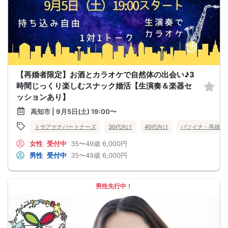
【再婚者限定】お酒とカラオケで自然体の出会い♪3
時間じっくり楽しむスナック婚活【生演奏＆楽器セ
ッションあり】
高知市 | 9月5日(土) 19:00〜
トサアヤナパートナーズ
30代向け
40代向け
バツイチ・再婚
女性
受付中
35〜49歳
6,000円
男性
受付中
35〜49歳
6,000円
男性先行中！