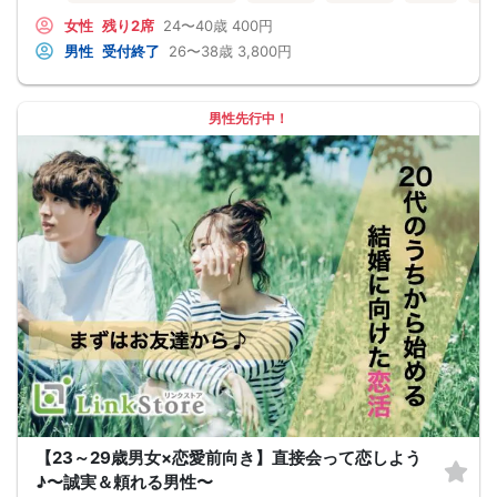
女性
残り2席
24〜40歳
400円
男性
受付終了
26〜38歳
3,800円
男性先行中！
【23～29歳男女×恋愛前向き】直接会って恋しよう
♪〜誠実＆頼れる男性〜