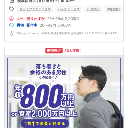
横浜駅周辺 | 8月15日(土) 19:00〜
■男性参加資格
下記いずれかに該当する方
プレミアムステイタス
ハイステータス
20代向け
30代向け
◯大企業*1
◯外資企業*2
女性
残りわずか
23〜39歳
2,900円
◯上場企業*3
◯経営者*4
男性
受付中
26〜42歳
6,900円
◯医師・歯科医師
◯年収700万円以上
『Vlag yokohama』 神奈川県横浜市神奈川区鶴屋町1-41 THE YOKOHAMA FRONT 42階
◯公務員
◯5大人気士業
※資格詳細は文末参照
開催確定
12人突破！
■資格証提示
女性：①いずれか提示
男性：①＋②提示
①身分証明書
免許証orパスポートorマイナンバーカード
②資格証明書
名刺or社員証
※以下の証明書も可
・医師・歯科医師：医師資格証/医師免許証(画像可)
・会計士：登録証明書
・弁護士：日弁連の発行する写真付きの身分証明書
・税理士：税理士証書
・司法書士：登録証明書
・不動産鑑定士：登録証明書
※いずれも合格証書はNG
・年収証明書：過去1年以内の源泉徴収票、確定申告書、納税証明書、給与明細の