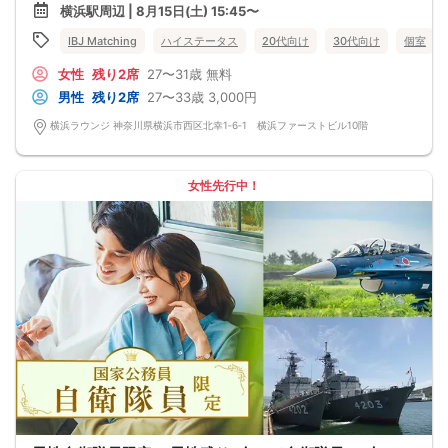
＆hearts＆＆1年後：大好きなお相手とゴールイン
横浜駅周辺 | 8月15日(土) 15:45〜
「いつも隣にいてくれてありがとう」
「これからもずっと一緒にいてください」
IBJ Matching
ハイステータス
20代向け
30代向け
個室
出会い、付き合い、結婚しても
いつまでも感謝の気持ちを大切にできる2人に＆hellip＆＆♡
女性
残り2席
27〜31歳
無料
男性
残り2席
27〜33歳
3,000円
横浜ラウンジ 神奈川県横浜市西区北幸1‐6‐1 横浜ファーストビル10階
女性先行中！