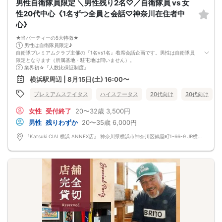
男性自衛隊員限定 ＼男性残り2名♡／自衛隊員 vs 女
性20代中心《1名ずつ全員と会話♡神奈川在住者中
心》
★当パーティーの5大特徴★
① 男性は自衛隊員限定♪
自衛隊プレミアムクラブ主催の『1名vs1名』着席会話企画です。男性は自衛隊員
限定となります（所属基地・駐屯地は問いません）。
② 業界初☆『人数比保証制度』
男女比率が同数になるように人数調整させて頂いています。安心してご参加下さ
横浜駅周辺 | 8月15日(土) 16:00〜
い。
③ アルコール付きフリードリンク
プレミアムステイタス
ハイステータス
20代向け
30代向け
アルコールを含むフリードリンクをご提供します。
初対面で緊張するという方も、素敵な異性と乾杯しながらお話を楽しんでみては
女性
受付終了
20〜32歳
3,500円
いかがでしょうか？♪
④ 話のキッカケを♡自己紹介カード♪
男性
残りわずか
20〜35歳
6,000円
『何を話したら良いか分からない..』そんな不安もあると思います。
1vs1着席パーティーでは、自己紹介カードに趣味、休日の過ごし方など記載して
『Katsuki CIAL横浜 ANNEX店』 神奈川県横浜市神奈川区鶴屋町1-66-9 JR横浜鶴屋町ビル CIAL横浜 ANNEX 3F
いますので、お話のキッカケにご利用下さい♡
⑤ ドレスコード指定でカップル率UP♪
第一印象で運命の出会いを逃してしまうのはもったいない！ トレーナーをシャツ
に、パーカーをジャケットに♡ ラフなスタイルをワンピースに♡ ワンポイント変
えるだけでカップル成立率がUPします♪
※重要【男性ドレスコードに関しまして】
テーラードジャケット or 襟付きシャツ
いずれか必須となります。
パーティーの質向上のため、上記に該当しない方は参加をお断りします。
参加費の返金等はございません。
〜 参加をお断りしている服装 〜