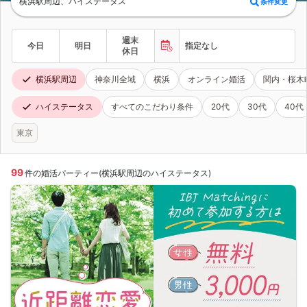
横浜駅周辺、ハイステータス
条件変更
週末
今日
明日
指定なし
休日
横浜駅周辺
神奈川全域
横浜
オンライン婚活
関内・桜木
ハイステータス
すべてのこだわり条件
20代
30代
40代
東京
99
件の婚活パーティー(横浜駅周辺のハイステータス)