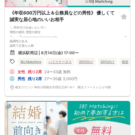
《年収600万円以上＆公務員などの男性》 優しくて
誠実な居心地のいいお相手
＼ 同年代で出会いたい♡／
理想の彼氏 理想の彼女
＊。・ *:.───────────────┓
協調性がある
誠実で正直な人柄
優しくて愛情深い
横浜駅周辺 | 8月14日(金) 17:00〜
┗──────────────。. ゜*:・＊┛
上記にあてはまる男女を募集中♪
IBJ Matching
ハイステータス
20代向け
30代向け
個室
あなたの予定や体調を気遣ってくれて、
女性
残り2席
24〜33歳
無料
あなたの好みや個性を尊重してくれる
そんな居心地のいい人♡
男性
残り2席
27〜35歳
3,000円
そんな理想の相手と
結婚したいと思える様な出会いをここで
横浜ラウンジ 神奈川県横浜市西区北幸1‐6‐1 横浜ファーストビル10階