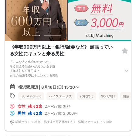
必ず上部の[参加条件]をご確認下さい。該当しない方は参加をお断りしておりま
す。予めご了承下さい。
▼注意1▼
〜 参加をお断りしている服装 〜
Tシャツ・ロンT・半袖ニットのみ（OK：上にジャケット着用の場合/NG：上にベ
スト又はカーディガン着用の場合）/デニムジャケット/スウェット・ジャージ（上
下共にNG）/パーカー・トレーナー/ダメージ加工のジーンズ/ハーフパンツ/サン
ダル/帽子
上記ドレスコード以外に当社イベントに相応しくない服装のお客様は現場にてお
断りさせて頂く場合がございます。
《年収600万円以上・銀行/証券など》 頑張ってい
▼注意2▼
る女性にキュンと来る男性
ドレスコードの記載がない場合は、ドレスコード無しという認識で問題ございま
せん。
「こんな人と出会いたかった」
そう思える出会いが見つかる予感
②身分証・資格証の確認に関して 男女ともに受付にて身分証明書(免許証・パス
【年収】500万円以上
ポートなど)を確認をさせて頂きます。また男性に関しては資格証明書も同時に確
女性の頑張る姿にキュンとくる男性
認させて頂きます。当日、必要書類をご持参頂けない場合は、ご参加をご遠慮頂
いております。
好きなことに一生懸命な女性
横浜駅周辺 | 8月16日(日) 15:20〜
価値観がぴったり合う二人だからこそ、
③撮影に関して 参加者に予告なくメディア取材・関係者の写真撮影・ビデオ撮影
次に繋がるご縁が生まれる
が入る場合があります。撮影した画像・映像は、弊社宣伝物などに使用すること
IBJ Matching
ハイステータス
20代向け
30代向け
個室
がございます。なお、モザイク加工やアングルなど、肖像権に配慮し撮影致しま
す。
女性
残り2席
27〜37歳
無料
男性
残り2席
27〜37歳
3,000円
④その他 当イベントは「プレミアムステイタス」主催のイベントになります。そ
の為、現在当社イベントの参加をお断りしているお客様（キャンセル料未納や勧
横浜ラウンジ 神奈川県横浜市西区北幸1‐6‐1 横浜ファーストビル10階
誘行為など）のご参加を固くお断りしております。
===================
スタンディング形式・連絡先交換自由