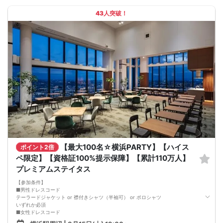
こだわりが詰まった 特別空間
------------------------------------------------------------
43人突破！
世界的アーティスト
ロメロ・ブリットの作品が彩る店内。
飲んで、食べて、笑って、自然に距離が近づく。
貸切だからこそできる、特別な交流の時間。
次の休日を、ちょっとだけワクワクにしませんか？
【最大100名☆横浜PARTY】【ハイス
ポイント2倍
ペ限定】【資格証100%提示保障】【累計110万人】
プレミアムステイタス
【参加条件】
■男性ドレスコード
テーラードジャケット or 襟付きシャツ（半袖可） or ポロシャツ
いずれか必須
■女性ドレスコード
ワンピースなどお洒落な服装でご参加下さい。