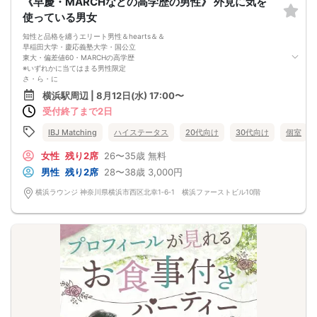
《早慶・MARCHなどの高学歴の男性》 外見に気を
使っている男女
知性と品格を纏うエリート男性＆hearts＆＆
早稲田大学・慶応義塾大学・国公立
東大・偏差値60・MARCHの高学歴
※いずれかに当てはまる男性限定
さ・ら・に
外見に気を使っている方
横浜駅周辺 | 8月12日(水) 17:00〜
TPOに合わせた服装/肌・髪がキレイ
受付終了まで2日
香りやアクセサリーが控えめで上品など＆hellip＆＆
頭の良さ は、魅力の一部
会話のテンポ、考え方、礼儀、話題の深さ
IBJ Matching
ハイステータス
20代向け
30代向け
個室
学歴以上に「人としての品格」が感じられる出会いを
女性
残り2席
26〜35歳
無料
男性
残り2席
28〜38歳
3,000円
横浜ラウンジ 神奈川県横浜市西区北幸1‐6‐1 横浜ファーストビル10階