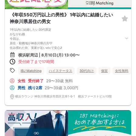
《年収550万円以上の男性》 1年以内に結婚したい
神奈川県居住の男女
1年以内に結婚したい30代限定
かながわ婚
今回は、
居住・勤務地が神奈川県の方♡
住み慣れた街、実家が近いetcで安心♪
しっかりとゴールを決めたお付き合いなら、
横浜駅周辺 | 8月10日(月) 13:00〜
きっと交際 結婚までもスムーズに！
受付終了まで17時間
真剣度の高い男女で未来に繋がる出会いを＆hellip＆＆
IBJ Matching
ハイステータス
30代向け
個室
女性無料
女性
受付終了
29〜39歳
無料
男性
残り2席
29〜39歳
3,000円
横浜ラウンジ 神奈川県横浜市西区北幸1‐6‐1 横浜ファーストビル10階