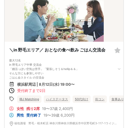
＼in 野毛エリア／ おとなの食べ飲み ごはん交流会
最大12名
in 野毛エリア中華 交流会
「婚活っぽい空気は苦手」「緊張しそう＆hellip＆＆」
そんな方にも参加しやすい
ごはん会スタイル の交流会
◎【飲み放題＆中華料理を楽しむ】
横浜駅周辺 | 8月12日(水) 19:00〜
お酒と料理を楽しみながらの交流なので、
受付終了まで2日
初対面でも距離が縮まりやすいのがポイント。
「楽しい食事の時間の中で、いい出会いがあったら」
＆hellip＆＆そんな距離感で出会えます
IBJ Matching
ハイステータス
50代向け
街コン
食事あり
◎【当日はグループ交流＋席替えあり】
大人数でも偏りが出にくく
女性
残り2席
19〜37歳
2,400円
参加者全員とお話しいただけます。
男性
受付終了
19〜39歳
6,200円
「まずは雰囲気を見てみたい」
そんな方のご参加も大歓迎です♪
福包酒場 野毛・桜木町店 神奈川県神奈川県横浜市中区野毛町3-117-1ライジングプレイス桜木町二番館 2F