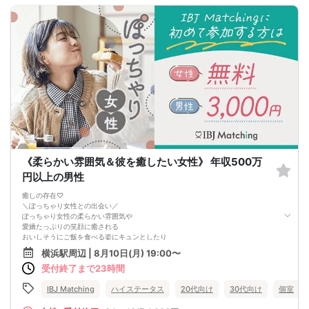
《柔らかい雰囲気＆彼を癒したい女性》 年収500万
円以上の男性
癒しの存在♡
＼ぽっちゃり女性との出会い／
ぽっちゃり女性の柔らかい雰囲気や
愛嬌たっぷりの笑顔に癒される
おいしそうにご飯を食べる姿にキュンとしたり
ハグした時の心地良さに安らいだり…♡
横浜駅周辺 | 8月10日(月) 19:00〜
魅力たっぷりのぽっちゃり女性と
受付終了まで23時間
癒される毎日を過ごしませんか？
IBJ Matching
ハイステータス
20代向け
30代向け
個室