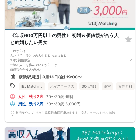
《年収600万円以上の男性》 初婚＆価値観が合う人
と結婚したい男女
これからは
ふたりで、ひとつの人生を＆hearts＆＆
30代 初婚限定
一緒の人生を歩んでいくからこそ
価値観が合う人がいい
■家事育児は協力しあいたい■
横浜駅周辺 | 8月14日(金) 19:00〜
■二人の時間を大切にしたい■
■思いやりを持ちつづけたい■
IBJ Matching
ハイステータス
30代向け
個室
女性無料
上記に共感できる人ほどおススメ★
2人が同じ価値観同士なら長続きしそう♡
女性
残り2席
29〜39歳
無料
そろそろ結婚を考えている
結婚適齢期の皆さま是非ご参加を♪
男性
残り2席
29〜39歳
3,000円
横浜ラウンジ 神奈川県横浜市西区北幸1‐6‐1 横浜ファーストビル10階