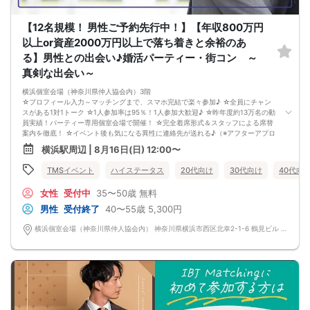
いずれか
※給与明細は直近3ヶ月分持参、賞与支給がある場合は支給回数分の賞与証明書も
【12名規模！ 男性ご予約先行中！】【年収800万円
持参下さい。
以上or資産2000万円以上で落ち着きと余裕のあ
資格証提示がない方は参加をお断りします。
る】男性との出会い♪婚活パーティー・街コン ～
参加費の返金等はございません。
■最少催行人数：男女15vs15
真剣な出会い～
■中止判断タイミング
横浜個室会場（神奈川県仲人協会内）3階
開催当日の開始時間3時間前にて最少催行人数に満たない場合
☆プロフィール入力～マッチングまで、スマホ完結で楽々参加♪ ☆全員にチャン
《資格定義》
スがある1対1トーク ☆1人参加率は95％！1人参加大歓迎♪ ☆昨年度約13万名の動
*1：非上場で従業員200名以上or売上100億円以上or資本金1億円以上の企業・法
員実績！パーティー専用個室会場で開催！ ☆完全着席形式＆スタッフによる席替
人・団体・組織（※51％以上出資の子会社を含む）
案内を徹底！ ☆イベント後も気になる異性に連絡先が送れる♪（※アフターアプロ
*2：外国資本が51％以上の会社（※50％以下の場合は外資企業に当たりませ
ーチ機能） スタッフの進行で全員の方とお話できるので、フリータイムで放置さ
横浜駅周辺 | 8月16日(日) 12:00〜
ん。）
れて人気の方と一度もお話できずに気が付いたらイベント終了・・・ということ
*3：東京証券取引所、大阪取引所、名古屋証券取引所、福岡証券取引所、札幌証
は一切ありません！ 【持ち物について】 ・ご本人様確認書類（無い場合はキャン
TMSイベント
ハイステータス
20代向け
30代向け
40代向
券取引所に上場してる企業（※51％以上出資の子会社を含む/※海外に上場している
セル扱いとなります） ・最新版Google Chromeか最新版Safariを使用可能なスマ
会社は含まない）
ホ （こちらのパーティーはスマホを使用したパーティーになります。システムの
女性
受付中
35〜50歳
無料
*4：有限会社又は株式会社における登記上の取締役以上。（監査役・執行役員・
関係上、カードスタイルに切り替えて催行する場合がございます。） ・なるべく
個人事業主・合同会社・合資会社・合名会社は対象外。）経営者の方には、名
お釣銭がでないようご用意いただけますと幸いです。 【ご参加前にご確認くださ
男性
受付終了
40〜55歳
5,300円
刺、会社謄本のいずれかにてお名前を確認させて頂きます。
い】 ・Wi-Fiの用意はありませんので、ネット環境が万全でない場合にはご参加い
ただけません。 ・充電器の貸し出しは行っておりません。 【ご来場に際して】
横浜個室会場（神奈川県仲人協会内） 神奈川県横浜市西区北幸2-1-6 鶴見ビル 3階
===================
渋滞や駐車場満車による遅刻が増えております。お車でお越しになる場合は開始
時間に間に合うよう、必ず余裕をもったご来場をお願いいたします。 ※集客状況
■ご予約の際は①～④の注意事項の必ずご確認下さい。
に応じてサムネイル等が変更になる場合がございます。 参加年齢と参加条件は変
ご本人様やご友人様が以下①～④の内容に該当し参加不可と判断させていただい
更されませんのでご安心ください。
た場合には、当日のご参加をご遠慮頂き、参加費のご返金も出来かねますので予
めご了承下さい。
①ドレスコードについて