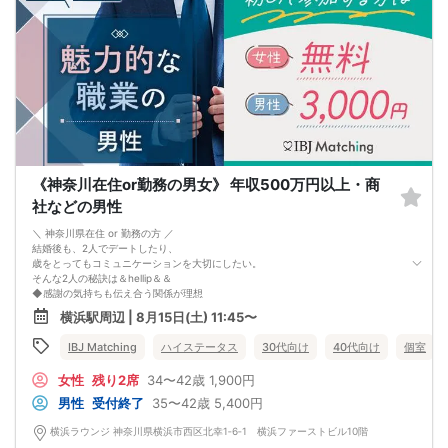
《神奈川在住or勤務の男女》 年収500万円以上・商
社などの男性
＼ 神奈川県在住 or 勤務の方 ／
結婚後も、2人でデートしたり、
歳をとってもコミュニケーションを大切にしたい。
そんな2人の秘訣は＆hellip＆＆
◆感謝の気持ちも伝え合う関係が理想
相手の変化や様子に気づける
横浜駅周辺 | 8月15日(土) 11:45〜
◆何事もポジティブに考えたい
前向きになれたり温かい気持ちになれる
IBJ Matching
ハイステータス
30代向け
40代向け
個室
そんなお相手と
ずっと一緒にいたい
女性
残り2席
34〜42歳
1,900円
結婚後も、2人でデートしたり、
歳をとってもコミュニケーションを大切に。
男性
受付終了
35〜42歳
5,400円
横浜ラウンジ 神奈川県横浜市西区北幸1‐6‐1 横浜ファーストビル10階