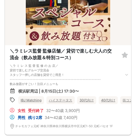
ニット、コート、Tシャツのみ（OK：下に襟付きシャツ着用か、上にジャケット
着用の場合/NG：カーディガン着用）/デニムジャケット、スウェット・ジャージ
（上下共にNG）、パーカー・トレーナー、ダメージ加工のジーンズ、ハーフパン
ツ、サンダル、帽子
■最少催行人数：男女6vs6
■中止判断タイミング
開催当日の開始時間3時間前にて最少催行人数に満たない場合
＼ラミレス監督 監修店舗／ 貸切で楽しむ大人の交
流会（飲み放題＆特別コース）
＼ラ ミ レ ス 監 督 監 修 の お 店／
貸切で楽しむグループ交流会
スタッフ一押しの店舗を貸切でご用意！
------------------------------------------------------------
飲み放題がすごい！注目メニューも
------------------------------------------------------------
横浜駅周辺 | 8月15日(土) 17:30〜
ワイン・ビールなどをご用意。
もちろんソフトドリンクも飲み放題
IBJ Matching
ハイステータス
30代向け
40代向け
街コン
------------------------------------------------------------
お食事も ここだけ の特別内容
女性
受付終了
32〜40歳
3,900円
------------------------------------------------------------
A5ランク常陸牛の極上ローストビーフ、
男性
残り2席
34〜42歳
7,400円
手作り名物の焼きたてクロワッサンなど＆hellip＆＆
パーティー参加者限定の特別価格で
チャモカフェ元町 神奈川県神奈川県横浜市中区元町1-50 元町パセオ 1F
ご提供いただきました！
------------------------------------------------------------