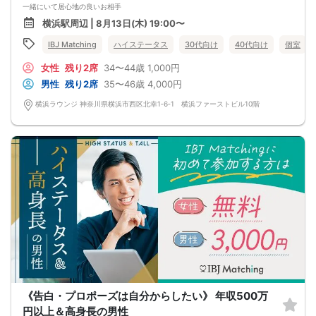
一緒にいて居心地の良いお相手
❶自分の考えを言える
横浜駅周辺 | 8月13日(木) 19:00〜
❷パートナーへの配慮ができる
❸周りの人にも優しくできる
IBJ Matching
ハイステータス
30代向け
40代向け
個室
❹お出かけするときは仲良くが基本！
❺清潔感や身だしなみは大事 etc
女性
残り2席
34〜44歳
1,000円
こんな人と出会えたらいいなぁ♪
体型維持した身体、肌や髪も綺麗で清潔。
男性
残り2席
35〜46歳
4,000円
大人のおしゃれを楽しむ余裕があるくらい
精神的にも成熟している♪
横浜ラウンジ 神奈川県横浜市西区北幸1‐6‐1 横浜ファーストビル10階
二人でいろんな体験を通して
思い出を増やしていきませんか？
《告白・プロポーズは自分からしたい》 年収500万
円以上＆高身長の男性