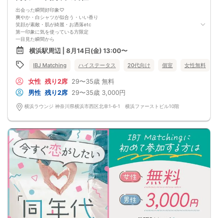
出会った瞬間好印象♡
爽やか・白シャツが似合う・いい香り
笑顔が素敵・肌が綺麗・お洒落etc
第一印象に気を使っている方限定
一目見た瞬間から
『あ、いいな♡』『もっと知りたいな』
横浜駅周辺 | 8月14日(金) 13:00〜
と思える人と出会える予感＆hellip＆＆♪
▼さらに今回は、
IBJ Matching
ハイステータス
20代向け
個室
女性無料
ずっと憧れていた、言葉を言われたい。
『付き合ってください/結婚してください』etc
女性
残り2席
29〜35歳
無料
告白・プロポーズは自分から派の男性
ドキドキが止まらない出会いを＆hellip＆＆
男性
残り2席
29〜35歳
3,000円
横浜ラウンジ 神奈川県横浜市西区北幸1‐6‐1 横浜ファーストビル10階