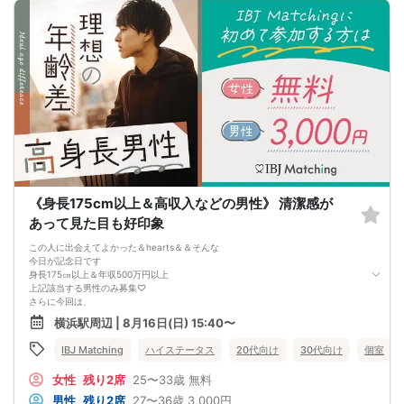
※途中退出はご遠慮頂いております。
【こんな方にオススメ】
大人数でフリータイム中心の進行となっています。
・一度に多くの異性と出会いたい方
・積極的に異性と交流したい方にオススメです。
当社、プレミアムステイタスは、
男性ハイステータス専門の恋活・婚活パーティーを開催しております！
全パーティーで、男女ともに身分証証明書を100％提示して頂いており、可能な限
り安全安心な出会いを提供できるよう日々運営しております☆
会場も、お洒落なレストランやカフェを中心に開催しており、堅苦しいスタイル
ではなく、よりカジュアルに楽しく
「出会いたい・恋がしたい」方に大変好評を頂いております。結婚したいが、お
《身長175cm以上＆高収入などの男性》 清潔感が
見合いやマッチングアプリが苦手な方にもオススメです。
あって見た目も好印象
主に、年上男性（エリート）と年下女性、同世代男女の企画が中心ですが、毎週
様々なパーティーを開催しておりますので、是非お気軽にご参加下さいませ！基
この人に出会えてよかった＆hearts＆＆そんな
本的に、アウトドア企画以外は、テラス付きの会場でも雨天決行いたします＾＾
今日が記念日です
身長175㎝以上＆年収500万円以上
===================
上記該当する男性のみ募集♡
さらに今回は、
恋人を大事にしたい
横浜駅周辺 | 8月16日(日) 15:40〜
何かあればそばに居てくれたり安心感がある
2ヶ月以内にお付き合いしたい
IBJ Matching
ハイステータス
20代向け
30代向け
個室
同じ価値観だからマッチング後も予定合わせやすい
「いいなぁ～」と羨ましがられる恋人探しを♡
女性
残り2席
25〜33歳
無料
男性
残り2席
27〜36歳
3,000円