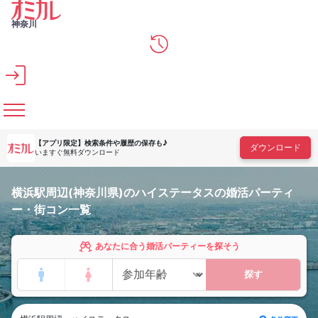
メインコンテンツへスキップ
神奈川
【アプリ限定】
検索条件や履歴の保存も♪
ダウンロード
いますぐ無料ダウンロード
横浜駅周辺(神奈川県)のハイステータスの婚活パーティ
ー・街コン一覧
あなたに合う婚活パーティーを探そう
探す