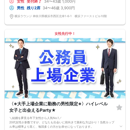
女性
受付終了
34〜43歳
1,000円
男性
残り2席
34〜46歳
3,900円
横浜ラウンジ 神奈川県横浜市西区北幸1‐6‐1 横浜ファーストビル10階
女性先行中！
〈※大手上場企業に勤務の男性限定※〉ハイレベル
女子と出会えるParty★
＼結婚を夢見る年下女性から人気No.1／
20代女性が多数ですが、どなたも出会いに前向きで真剣な方ばかり！当然カップ
ル率は標準より高く、毎回多くの方がお幸せになっております。