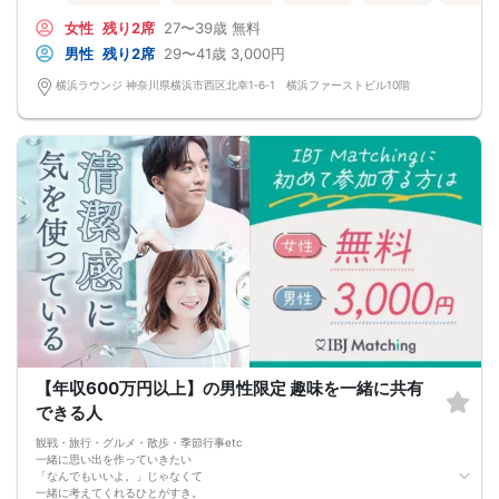
・「好き」って愛情表現をし続けてくれる
なかなか進まない恋愛より
女性
残り2席
27〜39歳
無料
先が見えている恋愛をしませんか？
男性
残り2席
29〜41歳
3,000円
横浜ラウンジ 神奈川県横浜市西区北幸1‐6‐1 横浜ファーストビル10階
【年収600万円以上】の男性限定 趣味を一緒に共有
できる人
観戦・旅行・グルメ・散歩・季節行事etc
一緒に思い出を作っていきたい
「なんでもいいよ。」じゃなくて
一緒に考えてくれるひとがすき。