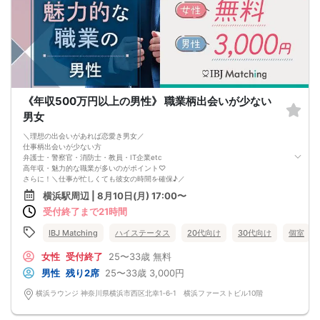
《年収500万円以上の男性》 職業柄出会いが少ない
男女
＼理想の出会いがあれば恋愛き男女／
仕事柄出会いが少ない方
弁護士・警察官・消防士・教員・IT企業etc
高年収・魅力的な職業が多いのがポイント♡
さらに！＼仕事が忙しくても彼女の時間を確保♪／
恋人との時間を大切にしたい方で
横浜駅周辺 | 8月10日(月) 17:00〜
お集まりいただきます！
受付終了まで21時間
恋人思いのやさしい人と素敵な恋が始められる♪
日常生活を少し離れた出会いならではの
初々しくて楽しい恋がスタートしちゃうかも♪
IBJ Matching
ハイステータス
20代向け
30代向け
個室
女性
受付終了
25〜33歳
無料
男性
残り2席
25〜33歳
3,000円
横浜ラウンジ 神奈川県横浜市西区北幸1‐6‐1 横浜ファーストビル10階