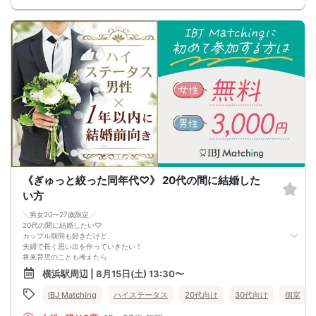
《ぎゅっと絞った同年代♡》 20代の間に結婚した
い方
╲男女20〜27歳限定╱
20代の間に結婚したい♡
カップル期間も好きだけど、
夫婦で長く思い出を作っていきたい！
将来育児のことも考えたら
20代の今の間に結婚しておきたい♪
横浜駅周辺 | 8月15日(土) 13:30〜
結婚に前向きな20代の皆さま応援企画です♡
IBJ Matching
ハイステータス
20代向け
30代向け
個室