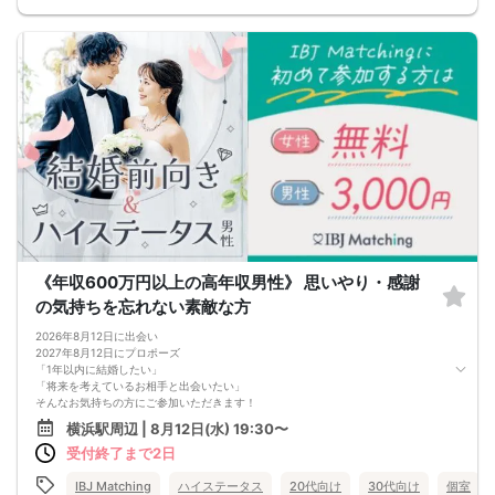
《年収600万円以上の高年収男性》 思いやり・感謝
の気持ちを忘れない素敵な方
2026年8月12日に出会い
2027年8月12日にプロポーズ
「1年以内に結婚したい」
「将来を考えているお相手と出会いたい」
そんなお気持ちの方にご参加いただきます！
さらに、
横浜駅周辺 | 8月12日(水) 19:30〜
夫婦生活・結婚生活で
受付終了まで2日
大切な要素を兼ね備えた方限定
・相手の立場になって発言・行動が出来たり
・『ありがとう』と感謝の気持ちを忘れない
IBJ Matching
ハイステータス
20代向け
30代向け
個室