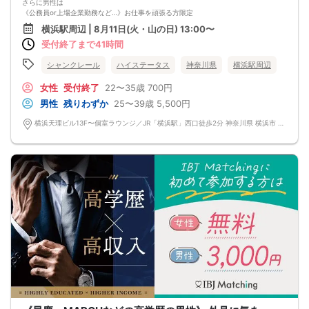
さらに男性は
《公務員or上場企業勤務など…》お仕事を頑張る方限定
仕事も落ち着いてきたしそろそろプライベートを充実させたいな、ニコニコ笑顔
横浜駅周辺 | 8月11日(火・山の日) 13:00〜
の優しい彼女がいたらもっと仕事も頑張れちゃうはず！
受付終了まで41時間
これからの人生を共有できるパートナーを、こちらのパーティーで見つけません
か?
シャンクレール
ハイステータス
神奈川県
横浜駅周辺
女性
受付終了
22〜35歳
700円
男性
残りわずか
25〜39歳
5,500円
横浜天理ビル13F〜個室ラウンジ／JR「横浜駅」西口徒歩2分 神奈川県 横浜市 西区北幸1-4-1