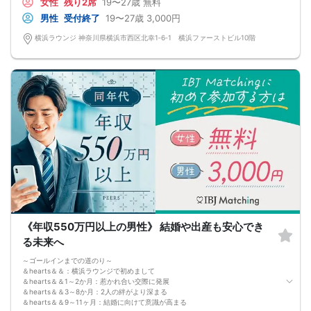
女性
残り2席
19〜27歳
無料
男性
受付終了
19〜27歳
3,000円
横浜ラウンジ 神奈川県横浜市西区北幸1‐6‐1 横浜ファーストビル10階
《年収550万円以上の男性》 結婚や出産も安心でき
る未来へ
～ゴールインまでの道のり～
＆hearts＆＆：横浜ラウンジで初めまして
＆hearts＆＆1～2か月：惹かれ合い交際に発展
＆hearts＆＆3～8か月：2人の絆がより深まる
＆hearts＆＆9～11ヶ月：結婚に向けて意識が高まる