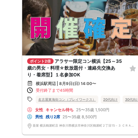
アラサー限定コン横浜【25～35
ポイント2倍
歳の男女・料理☆飲放題付・連絡先交換あ
り・着席型】１名参加OK
横浜駅周辺 | 8月9日(日) 14:00〜
受付終了まで45時間
名古屋東海街コン（プレイワークス）
20代向け
30代向
女性
キャンセル待ち
25〜35歳
1,500円
男性
残り2席
25〜35歳
8,500円
葵屋 横浜鶴屋町店 神奈川県横浜市神奈川区鶴屋町２丁目15－３ ＣＲＡＮＥ ＹＯＫＯＨＡＭＡ 3F