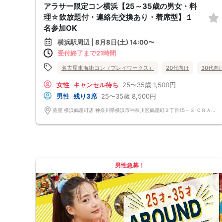
アラサー限定コン横浜【25～35歳の男女・料
理☆飲放題付・連絡先交換あり・着席型】１
名参加OK
横浜駅周辺 | 8月8日(土) 14:00〜
受付終了まで21時間
名古屋東海街コン（プレイワークス）
20代向け
30代向
女性
キャンセル待ち
25〜35歳
1,500円
男性
残り3席
25〜35歳
8,500円
葵屋 横浜鶴屋町店 神奈川県横浜市神奈川区鶴屋町２丁目15－３ ＣＲＡＮＥ ＹＯＫＯＨＡＭＡ 3F
男性急募！