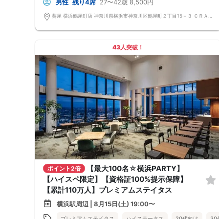
男性
残り4席
27〜42歳
8,500円
葵屋 横浜鶴屋町店 神奈川県横浜市神奈川区鶴屋町２丁目15－３ ＣＲＡＮＥ ＹＯＫＯＨＡＭＡ 3F
43人突破！
【最大100名☆横浜PARTY】
ポイント2倍
【ハイスペ限定】【資格証100%提示保障】
【累計110万人】プレミアムステイタス
横浜駅周辺 | 8月15日(土) 19:00〜
プレミアムステイタス
ハイステータス
20代向け
3