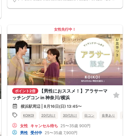
女性先行中！
【男性におススメ！】アラサーマ
ポイント2倍
ッチングコン in 神奈川/横浜
横浜駅周辺 | 8月16日(日) 13:45〜
KOIKOI
20代向け
30代向け
街コン
食事あり
神奈川県
女性
キャンセル待ち
25〜35歳
900円
男性
受付中
25〜35歳
7,900円
0代向け
40代向け
街コン
神奈川県
横浜駅周辺
横浜