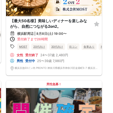
【最大50名様】美味しいディナーを楽しみな
がら、自然につながる2on2。
横浜駅周辺 | 8月8日(土) 19:00〜
け
街コン
食事あり
神奈川県
横浜駅周辺
横浜
受付終了まで26時間
MOST
20代向け
30代向け
街コン
食事あり
神奈川県
女性
受付終了
24〜37歳
2,480円
男性
受付中
25〜39歳
7,980円
横浜京急EXイン内 PRONTO 神奈川県横浜市神奈川区金港町5-7 横浜京急EXイン PRONTO
男性急募！