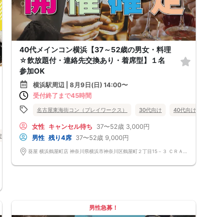
40代メインコン横浜【37～52歳の男女・料理
☆飲放題付・連絡先交換あり・着席型】１名
参加OK
横浜駅周辺 | 8月9日(日) 14:00〜
受付終了まで45時間
名古屋東海街コン（プレイワークス）
30代向け
40代向け
50
女性
キャンセル待ち
37〜52歳
3,000円
け
街コン
食事あり
神奈川県
横浜駅周辺
横浜
男性
残り4席
37〜52歳
9,000円
葵屋 横浜鶴屋町店 神奈川県横浜市神奈川区鶴屋町２丁目15－３ ＣＲＡＮＥ ＹＯＫＯＨＡＭＡ 3F
男性急募！