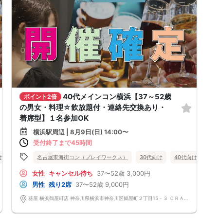
40代メインコン横浜【37～52歳
ポイント2倍
の男女・料理☆飲放題付・連絡先交換あり・
着席型】１名参加OK
横浜駅周辺 | 8月9日(日) 14:00〜
受付終了まで45時間
け
街コン
名古屋東海街コン（プレイワークス）
食事あり
神奈川県
横浜駅周辺
30代向け
横浜
40代向け
50
女性
キャンセル待ち
37〜52歳
3,000円
男性
残り2席
37〜52歳
9,000円
葵屋 横浜鶴屋町店 神奈川県横浜市神奈川区鶴屋町２丁目15－３ ＣＲＡＮＥ ＹＯＫＯＨＡＭＡ 3F