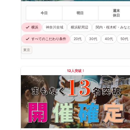
週末
今日
明日
休日
横浜
神奈川全域
横浜駅周辺
関内・桜木町・みな
すべてのこだわり条件
20代
30代
40代
50代
東京
12人突破！