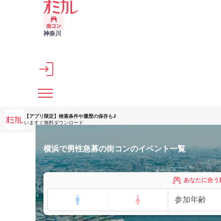
メインコンテンツへスキップ
神奈川
【アプリ限定】
検索条件や履歴の保存も♪
いますぐ無料ダウンロード
横浜で男性急募の街コンのイベント一覧
あなたに合う