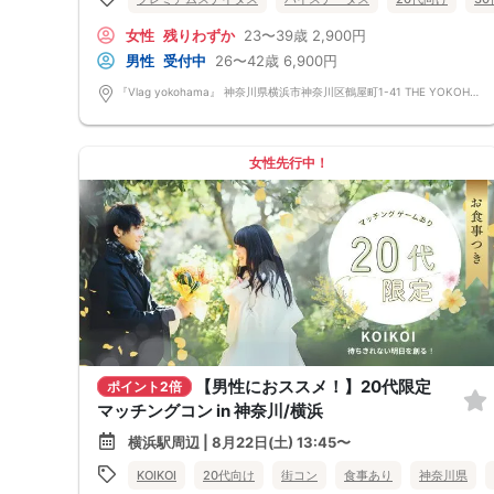
女性
残りわずか
23〜39歳
2,900円
男性
受付中
26〜42歳
6,900円
『Vlag yokohama』 神奈川県横浜市神奈川区鶴屋町1-41 THE YOKOHAMA FRONT 42階
女性先行中！
【男性におススメ！】20代限定
ポイント2倍
マッチングコン in 神奈川/横浜
横浜駅周辺 | 8月22日(土) 13:45〜
KOIKOI
20代向け
街コン
食事あり
神奈川県