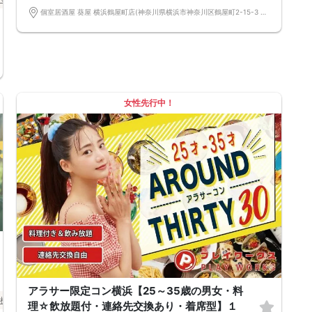
個室居酒屋 葵屋 横浜鶴屋町店(神奈川県横浜市神奈川区鶴屋町2-15-3 CRANEYOKOHAMA3F) 神奈川県横浜市神奈川区鶴屋町2-15-3 CRANEYOKOHAMA3F
女性先行中！
アラサー限定コン横浜【25～35歳の男女・料
横浜駅周辺
横浜
理☆飲放題付・連絡先交換あり・着席型】１