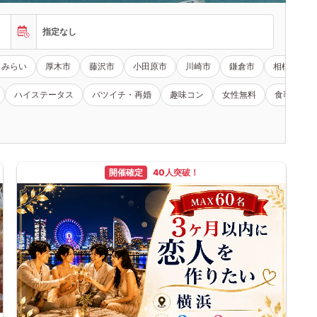
指定なし
とみらい
厚木市
藤沢市
小田原市
川崎市
鎌倉市
相模原市
ハイステータス
バツイチ・再婚
趣味コン
女性無料
食事あり
開催確定
40人突破！