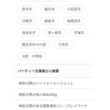
厚木市
藤沢市
小田原市
川崎市
鎌倉市
相模原市
海老名市
茅ヶ崎市
平塚市
横浜市内その他
大和市
元町・中華街
パーティー主催者から検索
代向け
街コン
食事あり
神奈川県
横浜駅周辺
横浜
神奈川県のパートナーエージェント
神奈川県のIBJ Matching
神奈川県の名古屋東海街コン（プレイワーク