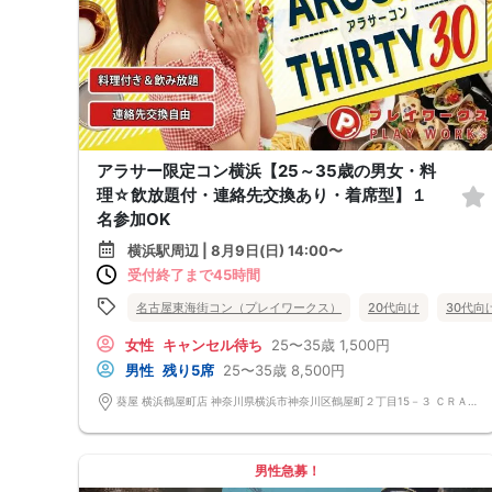
アラサー限定コン横浜【25～35歳の男女・料
理☆飲放題付・連絡先交換あり・着席型】１
名参加OK
横浜駅周辺 | 8月9日(日) 14:00〜
受付終了まで45時間
名古屋東海街コン（プレイワークス）
20代向け
30代向
女性
キャンセル待ち
25〜35歳
1,500円
男性
残り5席
25〜35歳
8,500円
葵屋 横浜鶴屋町店 神奈川県横浜市神奈川区鶴屋町２丁目15－３ ＣＲＡＮＥ ＹＯＫＯＨＡＭＡ 3F
男性急募！