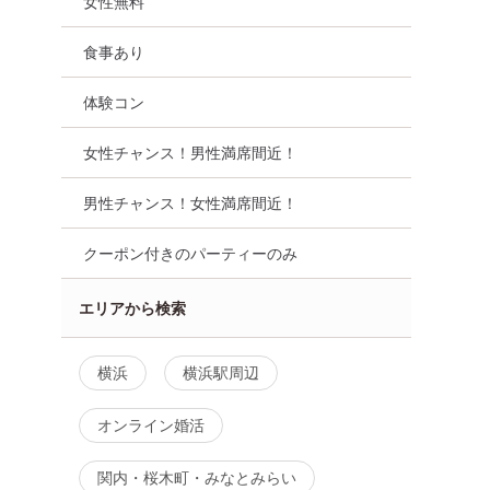
女性無料
食事あり
体験コン
女性チャンス！男性満席間近！
男性チャンス！女性満席間近！
代向け
街コン
食事あり
神奈川県
横浜駅周辺
横浜
クーポン付きのパーティーのみ
エリアから検索
横浜
横浜駅周辺
オンライン婚活
関内・桜木町・みなとみらい