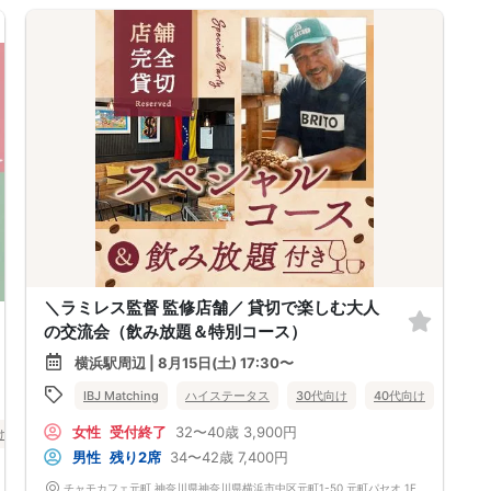
＼ラミレス監督 監修店舗／ 貸切で楽しむ大人
の交流会（飲み放題＆特別コース）
横浜駅周辺 | 8月15日(土) 17:30〜
IBJ Matching
ハイステータス
30代向け
40代向け
街コン
女性
受付終了
32〜40歳
3,900円
け
40代向け
街コン
食事あり
神奈川県
横浜駅周辺
横浜
男性
残り2席
34〜42歳
7,400円
チャモカフェ元町 神奈川県神奈川県横浜市中区元町1-50 元町パセオ 1F