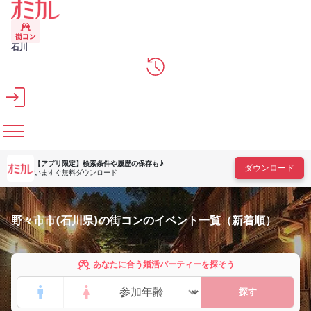
メインコンテンツへスキップ
石川
【アプリ限定】
検索条件や履歴の保存も♪
ダウンロード
いますぐ無料ダウンロード
野々市市(石川県)の街コンのイベント一覧（新着順）
あなたに合う婚活パーティーを探そう
探す