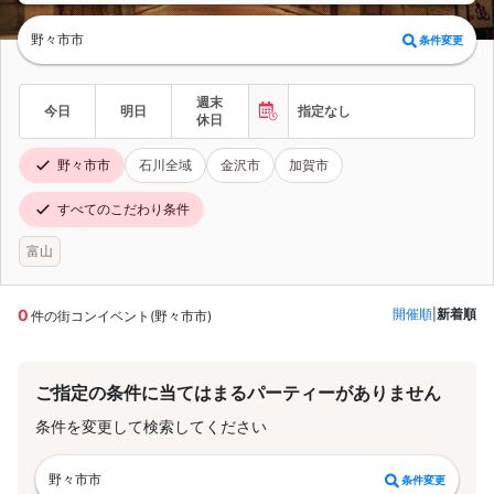
野々市市
条件変更
週末
今日
明日
指定なし
休日
野々市市
石川全域
金沢市
加賀市
すべてのこだわり条件
富山
0
開催順
|
新着順
件の街コンイベント(野々市市)
ご指定の条件に当てはまるパーティーがありません
条件を変更して検索してください
野々市市
条件変更