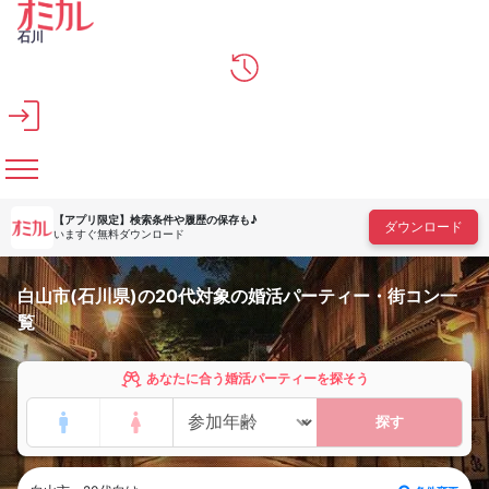
メインコンテンツへスキップ
石川
【アプリ限定】
検索条件や履歴の保存も♪
ダウンロード
いますぐ無料ダウンロード
白山市(石川県)の20代対象の婚活パーティー・街コン一
覧
あなたに合う婚活パーティーを探そう
探す