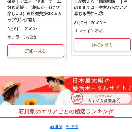
確定｜アニメ・漫画・ゲーム
ロが教える「婚活戦略」｜今
好き応援！（趣味が一緒だと
のままでは一生変わらないと
楽しい♪）連絡先交換OK＆カ
感じる男性へ⑰
ップリング有り
8月7日
20:00〜
8月6日
21:00〜
オンライン婚活
オンライン婚活
詳細を見る
詳細を見る
石川県のエリアごとの婚活ランキング
石川県
金沢市