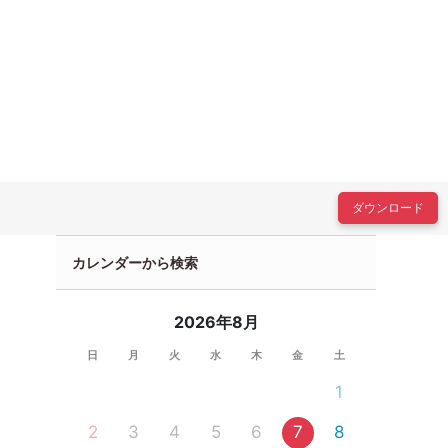
ダウンロード
カレンダーから検索
2026年8月
日
月
火
水
木
金
土
1
2
3
4
5
6
7
8