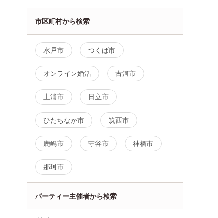
市区町村から検索
水戸市
つくば市
オンライン婚活
古河市
土浦市
日立市
ひたちなか市
筑西市
鹿嶋市
守谷市
神栖市
那珂市
パーティー主催者から検索
20代街コ
【初参加大歓迎♡】大人の恋
【初心者向け☆】 