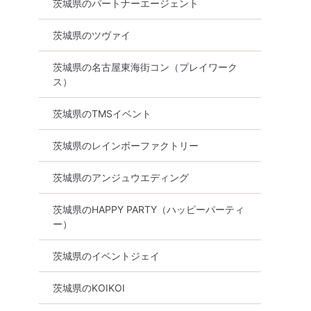
茨城県のパートナーエージェント
見つけよう
愛はじめませんか？落ち着い
一人参加歓迎♪♪ 
【連絡先自由
た空間でじっくりお話ししよ
かる動画紹介中】
茨城県のツヴァイ
う♡〈完全貸切ホテルラウン
アム街コン
ジ〉〈1:1トーク〉
水戸市
8月8日
16:00〜
茨城県の名古屋東海街コン（プレイワーク
8月8日
15:00〜
水戸市
ス）
る
詳細を
詳細を見る
茨城県のTMSイベント
茨城県のレインボーファクトリー
茨城県のアンジュウエディング
茨城県のHAPPY PARTY（ハッピーパーティ
ー）
茨城県のイベントジェイ
茨城県のKOIKOI