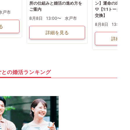
所の仕組みと婚活の進め方を
ン】運命の出逢い
ご案内
♡【1:1トーク】
水戸市
交換】
8月8日
13:00〜
水戸市
8月8日
13:00〜
る
詳細を見る
詳細を見
ごとの婚活ランキング