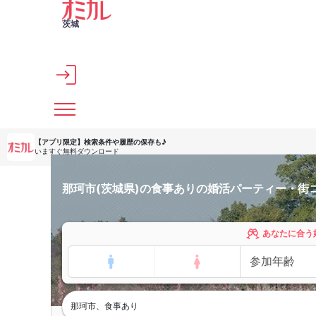
メインコンテンツへスキップ
茨城
【アプリ限定】
検索条件や履歴の保存も♪
いますぐ無料ダウンロード
那珂市(茨城県)の食事ありの婚活パーティー・街
あなたに合う
那珂市、食事あり