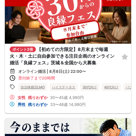
【初めての方限定】8月末まで毎週
ポイント2倍
火・木・土に自由参加できる注目企画のオンライン
婚活「良縁フェス」茨城＆全国から大募集
オンライン婚活 | 8月8日(土) 22:00〜
受付終了まで20時間
自治体婚活LMO
ハイステータス
30代向け
40代向け
バツイ
女性
残りわずか
30〜45歳
4,980円
男性
残りわずか
33〜48歳
14,980円