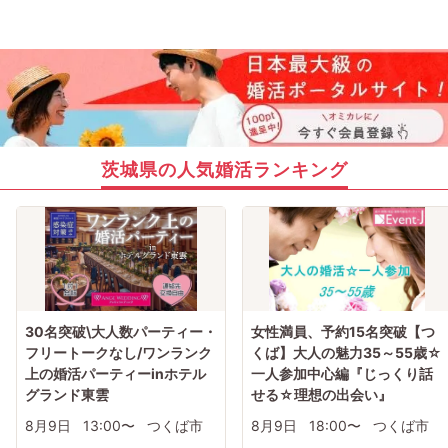
茨城県の人気婚活ランキング
30名突破\大人数パーティー・
女性満員、予約15名突破【つ
フリートークなし/ワンランク
くば】大人の魅力35～55歳☆
上の婚活パーティーinホテル
一人参加中心編『じっくり話
グランド東雲
せる☆理想の出会い』
8月9日
13:00〜
つくば市
8月9日
18:00〜
つくば市