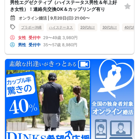
男性エグゼクティブ（ハイステータス男性＆年上好
き女性）！連絡先交換OK＆カップリング有り
オンライン婚活 | 9月20日(日) 21:00〜
ブラボー沖縄
ハイステータス
20代向け
30代向け
40代向け
女性
受付中
29〜49歳
3,980円
男性
受付中
35〜57歳
8,980円