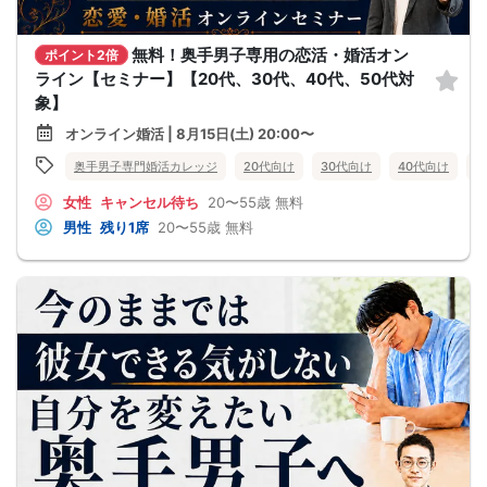
無料！奥手男子専用の恋活・婚活オン
ポイント2倍
ライン【セミナー】【20代、30代、40代、50代対
象】
オンライン婚活 | 8月15日(土) 20:00〜
奥手男子専門婚活カレッジ
20代向け
30代向け
40代向け
5
女性
キャンセル待ち
20〜55歳
無料
男性
残り1席
20〜55歳
無料