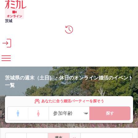
メインコンテンツへスキップ
茨城
茨城県の週末（土日）・休日のオンライン婚活のイベント
一覧
あなたに合う婚活パーティーを探そう
探す
週末