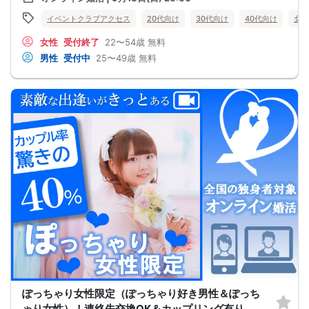
イベントクラブアクセス
20代向け
30代向け
40代向け
女性
女性
受付終了
22〜54歳
無料
男性
受付中
25〜49歳
無料
ぽっちゃり女性限定（ぽっちゃり好き男性＆ぽっち
ゃり女性）！連絡先交換OK＆カップリング有り