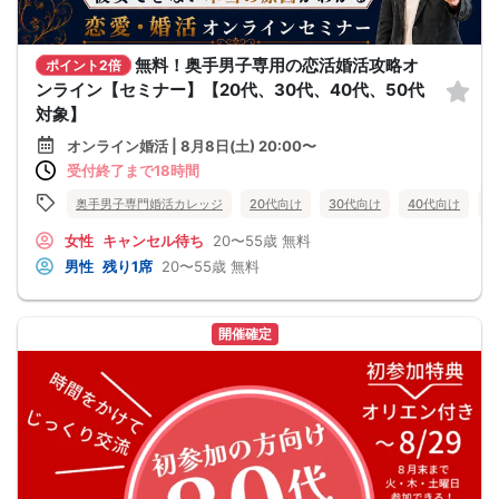
無料！奥手男子専用の恋活婚活攻略オ
ポイント2倍
ンライン【セミナー】【20代、30代、40代、50代
対象】
オンライン婚活 | 8月8日(土) 20:00〜
受付終了まで18時間
奥手男子専門婚活カレッジ
20代向け
30代向け
40代向け
5
女性
キャンセル待ち
20〜55歳
無料
男性
残り1席
20〜55歳
無料
開催確定