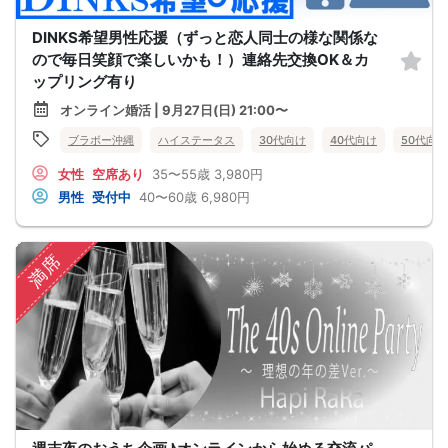
DINKS希望男性応援（ずっと恋人同士の様な関係な
ので毎日笑顔で楽しいかも！）連絡先交換OK＆カ
ップリング有り
オンライン婚活 | 9月27日(日) 21:00〜
ブラボー沖縄
ハイステータス
30代向け
40代向け
50代向け
女性
空席あり
35〜55歳
3,980円
男性
受付中
40〜60歳
6,980円
満席