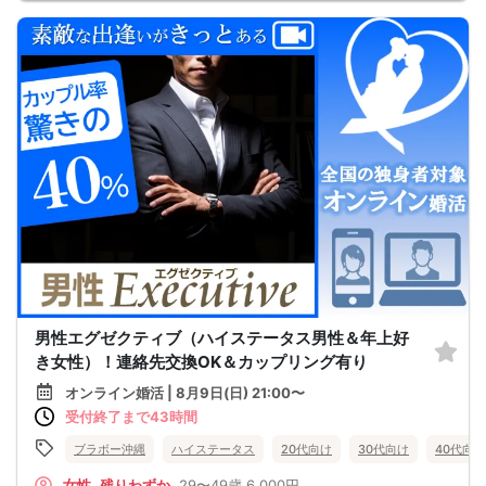
男性エグゼクティブ（ハイステータス男性＆年上好
き女性）！連絡先交換OK＆カップリング有り
オンライン婚活 | 8月9日(日) 21:00〜
受付終了まで43時間
ブラボー沖縄
ハイステータス
20代向け
30代向け
40代向け
女性
残りわずか
29〜49歳
6,000円