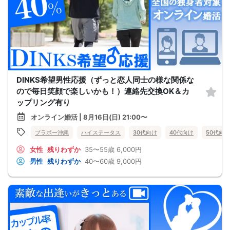
DINKS希望男性応援（ずっと恋人同士の様な関係な
ので毎日笑顔で楽しいかも！）連絡先交換OK＆カ
ップリング有り
オンライン婚活 | 8月16日(日) 21:00〜
ブラボー沖縄
ハイステータス
30代向け
40代向け
50代向け
女性
残りわずか
35〜55歳
6,000円
男性
残りわずか
40〜60歳
9,000円