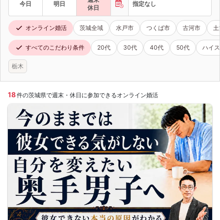
今日
明日
指定なし
休日
オンライン婚活
茨城全域
水戸市
つくば市
古河市
土
すべてのこだわり条件
20代
30代
40代
50代
ハイス
栃木
18
件の茨城県で週末・休日に参加できるオンライン婚活