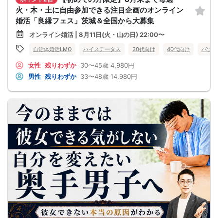
火・木・土に自由参加できる注目企画のオンライン
婚活「良縁フェス」茨城＆全国から大募集
オンライン婚活 | 8月11日(火・山の日) 22:00〜
自治体婚活LMO
ハイステータス
30代向け
40代向け
バツイ
女性
残りわずか
30〜45歳
4,980円
男性
残りわずか
33〜48歳
14,980円