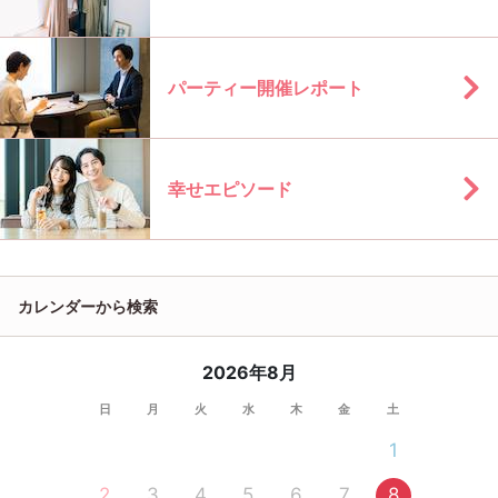
パーティー開催レポート
幸せエピソード
カレンダーから検索
2026年8月
日
月
火
水
木
金
土
1
2
3
4
5
6
7
8