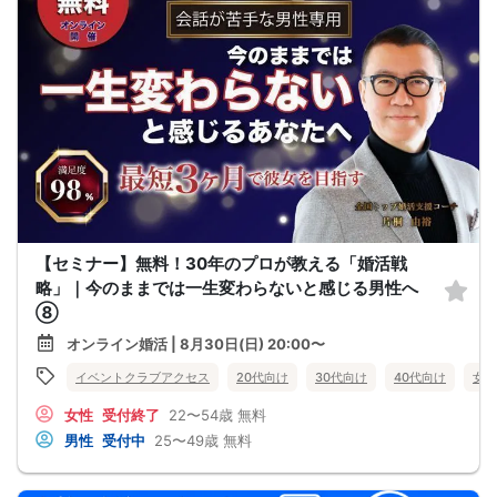
【セミナー】無料！30年のプロが教える「婚活戦
略」｜今のままでは一生変わらないと感じる男性へ
⑧
オンライン婚活 | 8月30日(日) 20:00〜
イベントクラブアクセス
20代向け
30代向け
40代向け
女性
女性
受付終了
22〜54歳
無料
男性
受付中
25〜49歳
無料