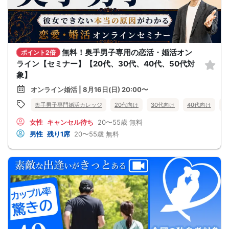
無料！奥手男子専用の恋活・婚活オン
ポイント2倍
ライン【セミナー】【20代、30代、40代、50代対
象】
オンライン婚活 | 8月16日(日) 20:00〜
奥手男子専門婚活カレッジ
20代向け
30代向け
40代向け
5
女性
キャンセル待ち
20〜55歳
無料
男性
残り1席
20〜55歳
無料