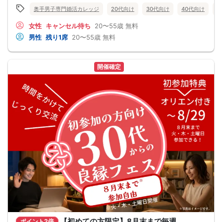
奥手男子専門婚活カレッジ
20代向け
30代向け
40代向け
5
女性
キャンセル待ち
20〜55歳
無料
男性
残り1席
20〜55歳
無料
開催確定
【初めての方限定】8月末まで毎週
ポイント2倍