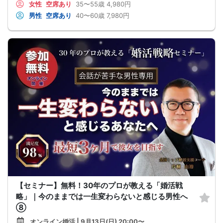
女性
空席あり
35〜55歳
4,980円
男性
空席あり
40〜60歳
7,980円
【セミナー】無料！30年のプロが教える「婚活戦
略」｜今のままでは一生変わらないと感じる男性へ
⑧
オンライン婚活 | 9月13日(日) 20:00〜