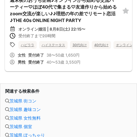
週末夜のおうち企画♪オンラインから始める交流パ
ーティー♡ほぼ40代で集まる♡友達作りから始める
zoom交流が楽しい♪♪理想の年の差でリモート恋活
♪THE 40s ONLINE NIGHT PARTY
オンライン婚活 | 8月8日(土) 22:15〜
受付終了まで20時間
ハピララ
ハイステータス
30代向け
40代向け
オンライン婚
女性
受付終了
38〜50歳
1,650円
男性
受付終了
40〜53歳
3,550円
関連する検索条件
茨城県 街コン
茨城県 趣味コン
茨城県 女性無料
茨城県 個室
茨城県 ぽっちゃり