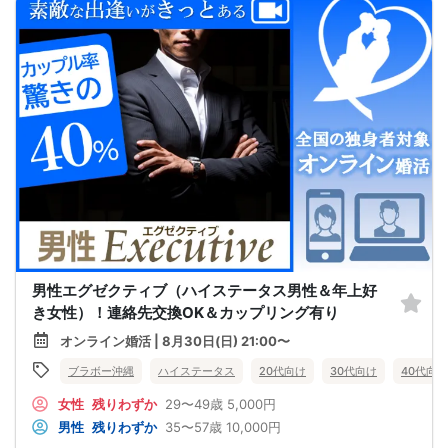
男性エグゼクティブ（ハイステータス男性＆年上好
き女性）！連絡先交換OK＆カップリング有り
オンライン婚活 | 8月30日(日) 21:00〜
ブラボー沖縄
ハイステータス
20代向け
30代向け
40代向け
女性
残りわずか
29〜49歳
5,000円
男性
残りわずか
35〜57歳
10,000円