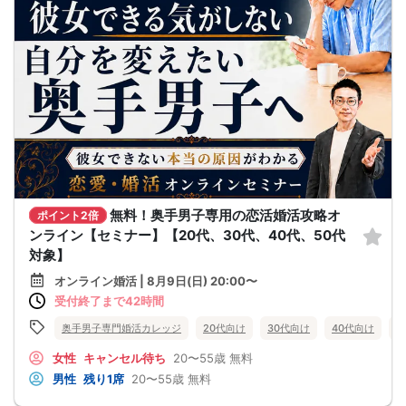
無料！奥手男子専用の恋活婚活攻略オ
ポイント2倍
ンライン【セミナー】【20代、30代、40代、50代
対象】
オンライン婚活 | 8月9日(日) 20:00〜
受付終了まで42時間
奥手男子専門婚活カレッジ
20代向け
30代向け
40代向け
5
女性
キャンセル待ち
20〜55歳
無料
男性
残り1席
20〜55歳
無料