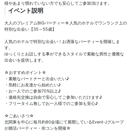
様やあまり慣れていない方でも安心してご参加頂けます。
イベント説明
大人のプレミアムBIGパーティー☆人気のホテルでワンランク上の
特別な出会い【35～55歳】
人気のホテルで特別な出会い！お洒落なパーティーを開催しま
す。
ゆっくりとお話しする事ができるスタイルで素敵な異性と優雅な
出会いを提供します。
☆おすすめポイント☆
・素敵なパートナーと出会いたい♪
・気軽にお友達から始めたい♪
・お一人でのご参加70%以上♪
・連絡先交換は自由で安心してご参加いただけます♪
・フリータイム無しでお一人様でのご参加も安心♪
☆ごあいさつ☆
北関東を中心に毎月約80会場にて展開しているEvent-Jグループ
が婚活パーティー・街コンを開催☆