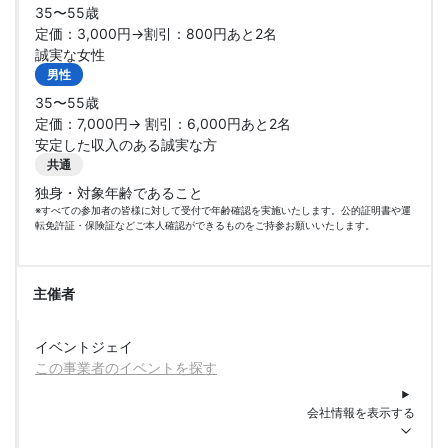
35〜55歳
定価：3,000円→割引：800円あと2名
誠実な女性
男性
35〜55歳
定価：7,000円→ 割引：6,000円あと2名
安定した収入のある誠実な方
共通
独身・対象年齢であること
※すべての参加者の皆様に対して受付で年齢確認を実施いたします。公的証明書や運
転免許証・保険証などご本人確認ができるものをご持参お願いいたします。
主催者
イベントジェイ
この事業者のイベントを探す
会社情報を表示する