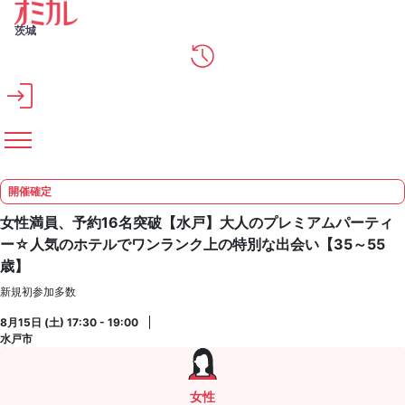
メインコンテンツへスキップ
茨城
開催確定
女性満員、予約16名突破【水戸】大人のプレミアムパーティ
ー☆人気のホテルでワンランク上の特別な出会い【35～55
歳】
新規初参加多数
8月15日 (土) 17:30 - 19:00
水戸市
女性