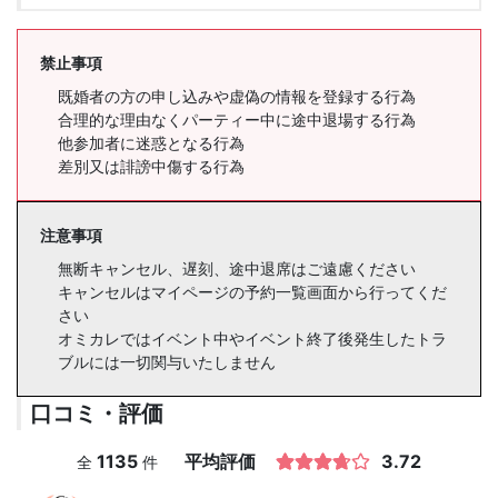
禁止事項
既婚者の方の申し込みや虚偽の情報を登録する行為
合理的な理由なくパーティー中に途中退場する行為
他参加者に迷惑となる行為
差別又は誹謗中傷する行為
注意事項
無断キャンセル、遅刻、途中退席はご遠慮ください
キャンセルはマイページの予約一覧画面から行ってくだ
さい
オミカレではイベント中やイベント終了後発生したトラ
ブルには一切関与いたしません
口コミ・評価
1135
平均評価
3.72
全
件