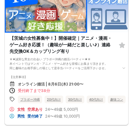
【茨城の女性募集中！】開催確定｜アニメ・漫画・
ゲーム好き応援！（趣味が一緒だと楽しい♪）連絡
先交換OK＆カップリング有り
☆★誠実な男女の出会い ブラボー沖縄の婚活パーティー★☆
本イベントではマンガ・アニメ・ゲーム好きな皆様にお集まり頂きます。
同じ趣味のお相手探しの場として是非当パーティーをご活用下さいませ。
【注意事項】
・全国各地に募集しております。お相手の居住地はご自身の居住地と異なる場合
オンライン婚活 | 8月6日(木) 21:00〜
がございます。
受付終了まで38分
・本人様確認書類のご提示をお願いしております。免許証やマイナンバーカード
等をご準備下さい。
・確認書類を提示頂けない場合はご参加をお断りする場合も御座いますので予め
ブラボー沖縄
20代向け
30代向け
40代向け
趣味コン
ご了承下さいませ。
・終了時刻は目安となります。正確な終了時刻はイベント開始時にスタッフより
女性
空席あり
24〜49歳
5,000円
ご案内いたします。
男性
受付終了
24〜49歳
10,000円
・直前の申込みや当日のキャンセルにより男女比が偏る可能性がございますこと
をご了承ください。
・最小催行人数 1対1、最大20名（男女比調整のため定員になる前にキャンセル待
ちとなる場合がございます）