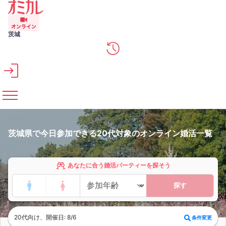
メインコンテンツへスキップ
茨城
茨城県で今日参加できる20代対象のオンライン婚活一覧
あなたに合う婚活パーティーを探そう
探す
20代向け、開催日: 8/6
条件変更