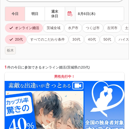
週末
今日
明日
8月6日(木)
休日
オンライン婚活
茨城全域
水戸市
つくば市
古河市
土
20代
すべてのこだわり条件
30代
40代
50代
ハイス
栃木
1
件の今日に参加できるオンライン婚活(茨城県の20代)
男性先行中！