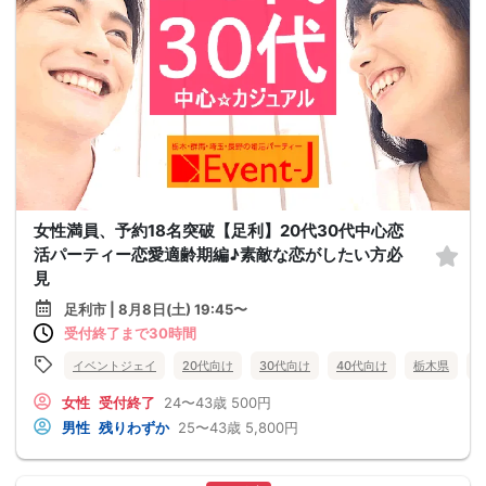
女性満員、予約18名突破【足利】20代30代中心恋
活パーティー恋愛適齢期編♪素敵な恋がしたい方必
見
足利市 | 8月8日(土) 19:45〜
受付終了まで30時間
イベントジェイ
20代向け
30代向け
40代向け
栃木県
女性
受付終了
24〜43歳
500円
男性
残りわずか
25〜43歳
5,800円