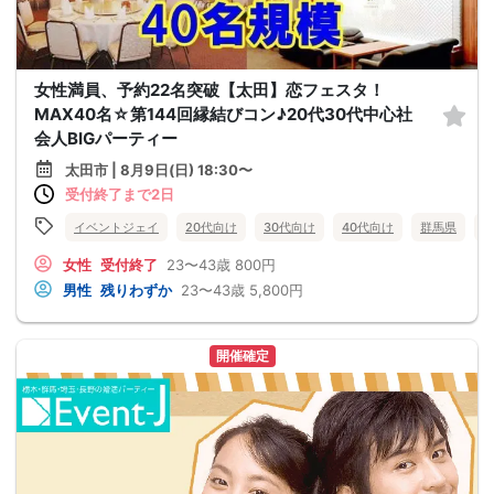
女性満員、予約22名突破【太田】恋フェスタ！
MAX40名☆第144回縁結びコン♪20代30代中心社
会人BIGパーティー
太田市 | 8月9日(日) 18:30〜
受付終了まで2日
イベントジェイ
20代向け
30代向け
40代向け
群馬県
女性
受付終了
23〜43歳
800円
男性
残りわずか
23〜43歳
5,800円
開催確定