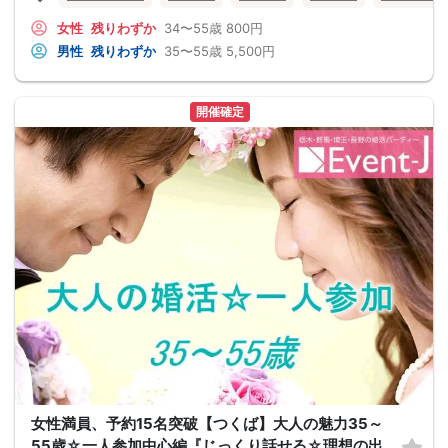
女性
残りわずか
34〜55歳
800円
男性
残りわずか
35〜55歳
5,500円
開催確定
女性満員、予約15名突破【つくば】大人の魅力35～
55歳☆一人参加中心編『じっくり話せる☆理想の出