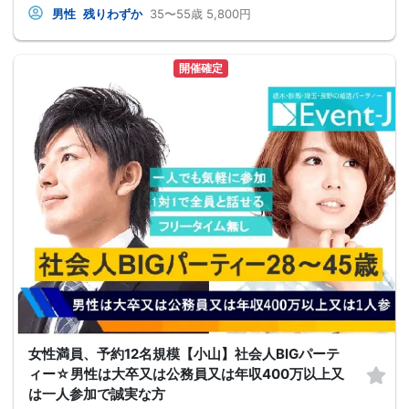
男性
残りわずか
35〜55歳
5,800円
開催確定
女性満員、予約12名規模【小山】社会人BIGパーテ
ィー☆男性は大卒又は公務員又は年収400万以上又
は一人参加で誠実な方