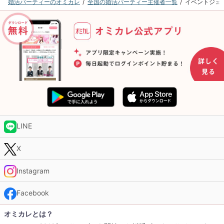
婚活パーティーのオミカレ
全国の婚活パーティー主催者一覧
イベントジェ
LINE
X
Instagram
Facebook
オミカレとは？