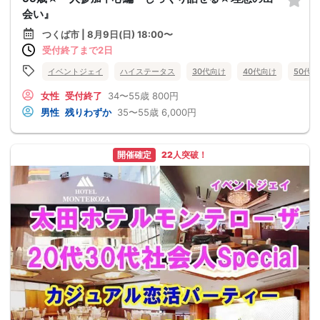
会い』
つくば市 | 8月9日(日) 18:00〜
受付終了まで2日
イベントジェイ
ハイステータス
30代向け
40代向け
50代
女性
受付終了
34〜55歳
800円
男性
残りわずか
35〜55歳
6,000円
開催確定
22人突破！