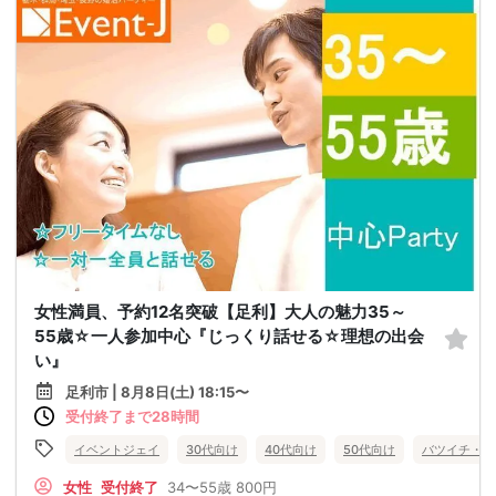
女性満員、予約12名突破【足利】大人の魅力35～
55歳☆一人参加中心『じっくり話せる☆理想の出会
い』
足利市 | 8月8日(土) 18:15〜
受付終了まで28時間
イベントジェイ
30代向け
40代向け
50代向け
バツイチ・再
女性
受付終了
34〜55歳
800円