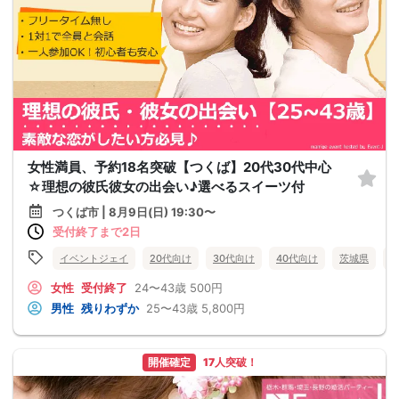
女性満員、予約18名突破【つくば】20代30代中心
☆理想の彼氏彼女の出会い♪選べるスイーツ付
つくば市 | 8月9日(日) 19:30〜
受付終了まで2日
イベントジェイ
20代向け
30代向け
40代向け
茨城県
女性
受付終了
24〜43歳
500円
男性
残りわずか
25〜43歳
5,800円
開催確定
17人突破！