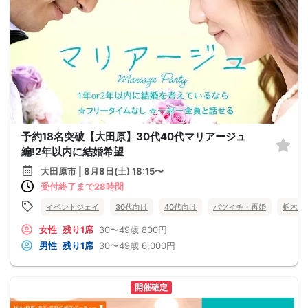
予約18名突破【大田原】30代40代マリアージュ
編!2年以内に結婚希望
大田原市 | 8月8日(土) 18:15〜
受付終了まで28時間
イベントジェイ
30代向け
40代向け
バツイチ・再婚
栃木県
女性
残り1席
30〜49歳
800円
男性
残り1席
30〜49歳
6,000円
開催確定