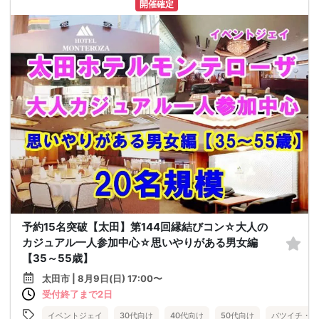
開催確定
予約15名突破【太田】第144回縁結びコン☆大人の
カジュアル一人参加中心☆思いやりがある男女編
【35～55歳】
太田市 | 8月9日(日) 17:00〜
受付終了まで2日
イベントジェイ
30代向け
40代向け
50代向け
バツイチ・再