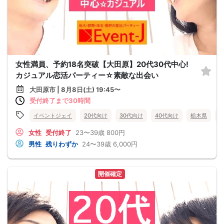
女性満員、予約18名突破【大田原】20代30代中心!
カジュアル恋活パーティー☆素敵な出会い
大田原市 | 8月8日(土) 19:45〜
受付終了まで30時間
イベントジェイ
20代向け
30代向け
40代向け
栃木県
女性
受付終了
23〜39歳
800円
男性
残りわずか
24〜39歳
6,000円
開催確定