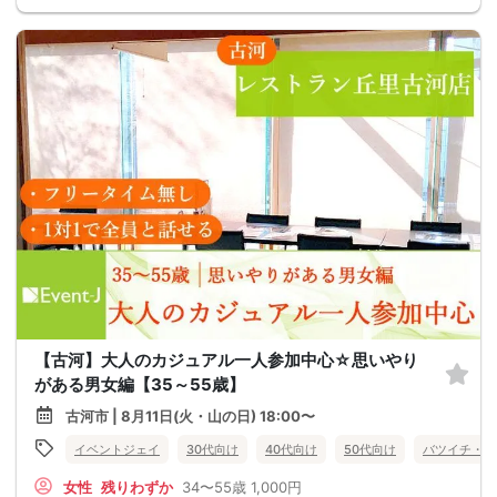
【古河】大人のカジュアル一人参加中心☆思いやり
がある男女編【35～55歳】
古河市 | 8月11日(火・山の日) 18:00〜
イベントジェイ
30代向け
40代向け
50代向け
バツイチ・再
女性
残りわずか
34〜55歳
1,000円