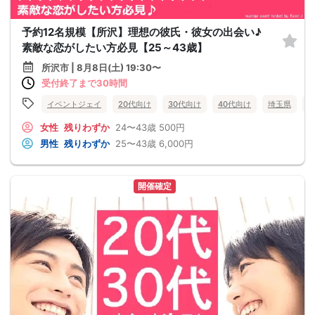
予約12名規模【所沢】理想の彼氏・彼女の出会い♪
素敵な恋がしたい方必見【25～43歳】
所沢市 | 8月8日(土) 19:30〜
受付終了まで30時間
イベントジェイ
20代向け
30代向け
40代向け
埼玉県
女性
残りわずか
24〜43歳
500円
男性
残りわずか
25〜43歳
6,000円
開催確定