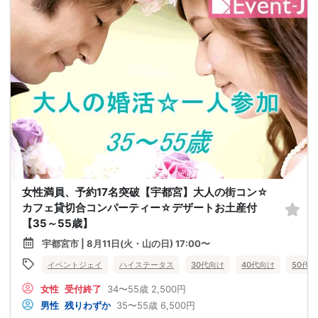
女性満員、予約17名突破【宇都宮】大人の街コン☆
カフェ貸切合コンパーティー☆デザートお土産付
【35～55歳】
宇都宮市 | 8月11日(火・山の日) 17:00〜
イベントジェイ
ハイステータス
30代向け
40代向け
50代
女性
受付終了
34〜55歳
2,500円
男性
残りわずか
35〜55歳
6,500円