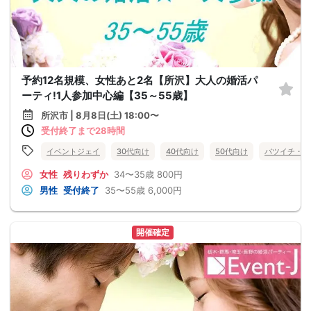
予約12名規模、女性あと2名【所沢】大人の婚活パ
ーティ!1人参加中心編【35～55歳】
所沢市 | 8月8日(土) 18:00〜
受付終了まで28時間
イベントジェイ
30代向け
40代向け
50代向け
バツイチ・再
女性
残りわずか
34〜35歳
800円
男性
受付終了
35〜55歳
6,000円
開催確定