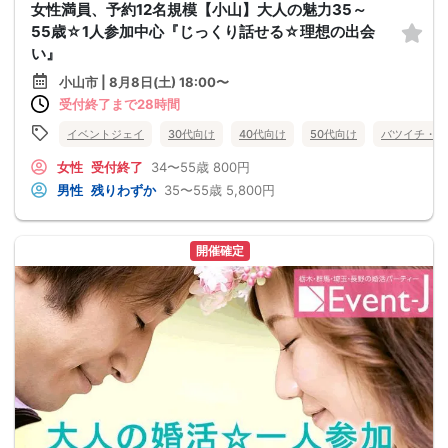
女性満員、予約12名規模【小山】大人の魅力35～
55歳☆1人参加中心『じっくり話せる☆理想の出会
い』
小山市 | 8月8日(土) 18:00〜
受付終了まで28時間
イベントジェイ
30代向け
40代向け
50代向け
バツイチ・再
女性
受付終了
34〜55歳
800円
男性
残りわずか
35〜55歳
5,800円
開催確定