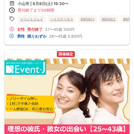
小山市 | 8月8日(土) 19:30〜
受付終了まで30時間
イベントジェイ
ハイステータス
20代向け
30代向け
40代
女性
受付終了
27〜45歳
500円
男性
残りわずか
28〜45歳
5,800円
開催確定