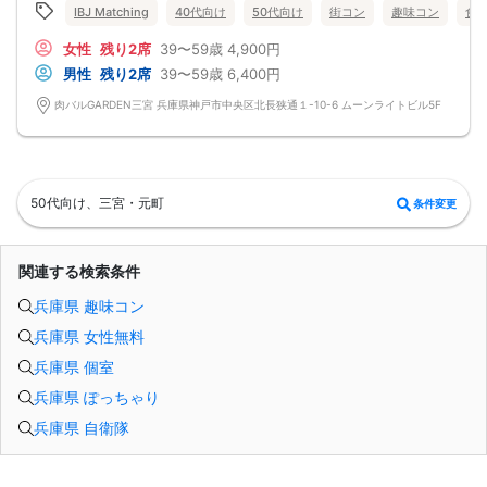
・GARDEN特製 日替わりピザetc
IBJ Matching
40代向け
50代向け
街コン
趣味コン
食
※予告なく変更になる場合がございます
おしゃれ空間で素敵なディナータイムを
女性
残り2席
39〜59歳
4,900円
お過ごしください。
男性
残り2席
39〜59歳
6,400円
肉バルGARDEN三宮 兵庫県神戸市中央区北長狭通１-10-6 ムーンライトビル5F
50代向け、三宮・元町
条件変更
関連する検索条件
兵庫県 趣味コン
兵庫県 女性無料
兵庫県 個室
兵庫県 ぽっちゃり
兵庫県 自衛隊