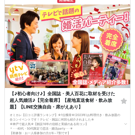
きます)
・イベント後の参加者同士のトラブルは当事者同士で解決をお願いします。
◆──────────────────────◆
【♪初心者向け♪】全国誌・美人百花に取材を受けた
超人気婚活♪【完全着席】【産地直送食材・飲み放
題】【LINE交換自由・席がえあり】
オミカレ【口コミ評価ランキング】☆1位獲得☆(2023年)お料理付き・飲み放題の
合コンイベントです！テレビ・雑誌に何回も紹介されました☆
☆神戸で超人気☆【創設16年の信頼と実績のある街コン】
＊･･･40代・50代限定で恋活・婚活party･･･＊
【初参加・お一人様参加の方が6～7割です】