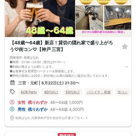
【48歳〜64歳】新店！貸切の隠れ家で盛り上がろ
う♡街コン♡【神戸 三宮】
開催場所: 旭屋はなれ
■時間：21:30～23:00（受付は21:10～）
■釣銭の無きようお願いします。
■お食事付き着席型パーティーを開催致します。
■男性の皆様には20分～25分毎にお席の移動のご協力を頂いております。
■お食事付きアルコールを含むドリンクは1.5時間飲み放題♪
三宮・元町 | 8月22日(土) 21:30〜
■本人確認の取れる運転免許証、マイナンバーカードは必ず持参ください。
■最少催行人数:2:2
ACR Party
40代向け
50代向け
バツイチ・再婚
街コン
■中止判断タイミング:8月22日19時半迄
◆──────────────────────◆
女性
残りわずか
48〜64歳
1,000円
【禁止事項】
・他の参加者様に迷惑をかける行為
男性
残りわずか
48〜64歳
4,000円
・全ての勧誘行為
・ボディタッチ等の行為
旭屋はなれ 兵庫県神戸市中央区中山手通３丁目４−３
・高圧的で酒癖の悪い方
・既婚者の方
・年齢詐称
(上記行為が発覚しましたら退場していただき今後のご参加をお断りさせていただ
開催確定