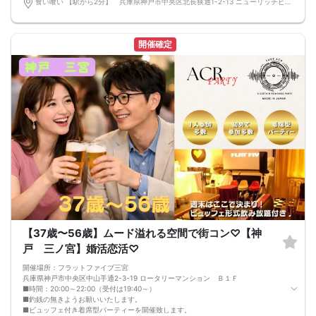
食い喰い 【駅から2分】 兵庫県神戸市中央区北長狭通1-2-13 ニューリッチビル 10F 〒651-0096 兵庫県神戸市中央区北長狭通１丁目２−１３ ニューリッチビル 10階
PARTY■□
MCによる席替え‼︎約20分に1度可能な限り席替えを設けており、都度LINE交換タ
イムを設けます。
嬉しい！お料理はビュッフェ形式ではなく、店員さんがご丁寧にお席までお持ち
開催確定
いたします！
お店自慢のお料理を召し上がって頂きながら、ゆっくりと交流をお楽しみ頂きた
いと思います。
《結婚式の二次会の有名な会場で完全着席PARTY》
完全着席スタイルですので、立食形式が苦手な方や人見知りな方には是非オスス
メです
落ち着いた空間での交流が楽しめます！
《一人参加、初参加大歓迎》
完全着席スタイルですのでひとりぼっちになることはありません！お一人様参加
者様同士の席の配置。
スタッフのフォローが人気の理由です。
《恋人、友人、人脈、必ず出会える！大阪で超人気の飲み会！》
□結婚がしたい
□恋人が欲しい
□友人を増やしたい
□人脈を広げたい
□日常に刺激が欲しい
【37歳〜56歳】ムード溢れる空間で街コン♡【神
□お酒が大好き
□楽しいことが大好き
戸 三ノ宮】婚活恋活♡
□飲み会が大好き
□確実に出会える街コンに参加したい人
開催場所：フラットファイブ三宮
□一緒に合コン・コンパに行ける飲み友が欲しい人
兵庫県神戸市中央区中山手通2-3-19 ロータリーマンション Ｂ１Ｆ
□家と職場の往復の毎日を変えたい人
■時間：20:00～22:00（受付は19:40～）
《フード》
■釣銭の無きようお願いいたします。
お店自慢の豪華コース料理☆
■ビュッフェ付き着席型パーティーを開催致します。