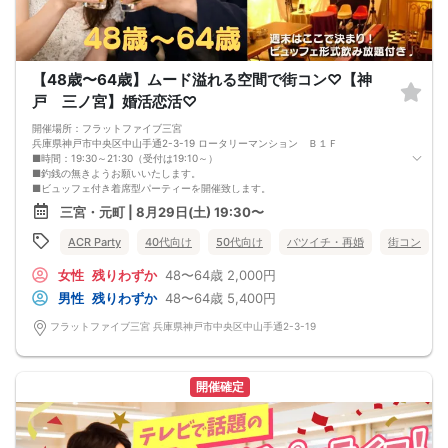
【48歳〜64歳】ムード溢れる空間で街コン♡【神
戸 三ノ宮】婚活恋活♡
開催場所：フラットファイブ三宮
兵庫県神戸市中央区中山手通2-3-19 ロータリーマンション Ｂ１Ｆ
■時間：19:30～21:30（受付は19:10～）
■釣銭の無きようお願いいたします。
■ビュッフェ付き着席型パーティーを開催致します。
■男性の皆様には20分～25分毎にお席の移動のご協力を頂いております。
三宮・元町 | 8月29日(土) 19:30〜
■お食事ビュッフェ付きアルコールを含むドリンクは1.5時間飲み放題♪
■本人確認の取れる運転免許証、マイナンバーカードは必ず持参ください。
ACR Party
40代向け
50代向け
バツイチ・再婚
街コン
■参加予定人数：最大50名まで募集
■最小開催人数：2：2
女性
残りわずか
48〜64歳
2,000円
■中止判断のタイミング：8月29日17時半迄
◆──────────────────────◆
男性
残りわずか
48〜64歳
5,400円
【禁止事項】
・他の参加者様に迷惑をかける行為
フラットファイブ三宮 兵庫県神戸市中央区中山手通2-3-19
・全ての勧誘行為
・ボディタッチ等の行為
・高圧的で酒癖の悪い方
・既婚者の方
開催確定
・年齢詐称
(上記行為が発覚しましたら退場していただき今後のご参加をお断りさせていただ
きます)
・イベント後の参加者同士のトラブルは当事者同士で解決をお願いします。