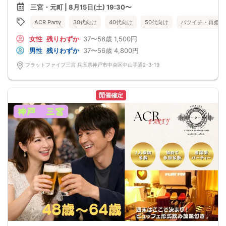
■男性の皆様には20分～25分毎にお席の移動のご協力を頂いております。
三宮・元町 | 8月15日(土) 19:30〜
写真はイメージとなります。
■お食事ビュッフェ付きアルコールを含むドリンクは1.5時間飲み放題♪
《フリードリンク(90L.O)》
■本人確認の取れる運転免許証、マイナンバーカードは必ず持参ください。
ACR Party
30代向け
40代向け
50代向け
バツイチ・再婚
☆店員さんがご丁寧に一杯ずつ手作り致します！
■参加予定人数：最大50名まで募集
100種類以上の豊富なドリンクメニュー♪
■最小開催人数：2：2
□ビール
女性
残りわずか
37〜56歳
1,500円
■中止判断のタイミング：8月15日17時半迄
□チューハイ
◆──────────────────────◆
男性
残りわずか
37〜56歳
4,800円
□ハイボール
【禁止事項】
□グラスワイン
・他の参加者様に迷惑をかける行為
フラットファイブ三宮 兵庫県神戸市中央区中山手通2-3-19
□焼酎
・全ての勧誘行為
□各種チューハイ
・ボディタッチ等の行為
□各種サワー
・高圧的で酒癖の悪い方
□各種豊富なソフトドリンク
・既婚者の方
開催確定
【 服装 】
・年齢詐称
お気に入りの普段着でご参加ください。
(上記行為が発覚しましたら退場していただき今後のご参加をお断りさせていただ
【 参加定員数 】
きます)
20名様
・イベント後の参加者同士のトラブルは当事者同士で解決をお願いします。
🔳最小開催人数：2対2
◆──────────────────────◆
🔳中止判断タイミング：開催1時間前
🔳飲食あり