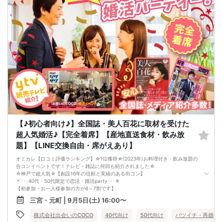
◆──────────────────────◆
【♪初心者向け♪】全国誌・美人百花に取材を受けた
超人気婚活♪【完全着席】【産地直送食材・飲み放
題】【LINE交換自由・席がえあり】
オミカレ【口コミ評価ランキング】☆1位獲得☆(2023年)お料理付き・飲み放題の
合コンイベントです！テレビ・雑誌に何回も紹介されました☆
☆神戸で超人気☆【創設16年の信頼と実績のある街コン】
＊･･･40代・50代限定で恋活・婚活party･･･＊
【初参加・お一人様参加の方が6～7割です】
安心してご参加ください♪
三宮・元町 | 9月5日(土) 16:00〜
お一人様でも気軽に参加できるparty☆
当イベントスタッフが参加者様の立場に立って、最初から最後まで徹底的にサポ
株式会社出会いのCOCO
40代向け
50代向け
バツイチ・再婚
ートします♪