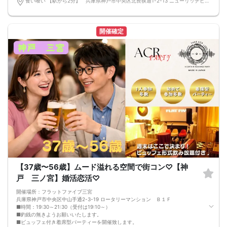
食い喰い 【駅から2分】 兵庫県神戸市中央区北長狭通1-2-13 ニューリッチビル 10F 〒651-0096 兵庫県神戸市中央区北長狭通１丁目２−１３ ニューリッチビル 10階
PARTY■□
MCによる席替え‼︎約20分に1度可能な限り席替えを設けており、都度LINE交換タ
イムを設けます。
嬉しい！お料理はビュッフェ形式ではなく、店員さんがご丁寧にお席までお持ち
開催確定
いたします！
お店自慢のお料理を召し上がって頂きながら、ゆっくりと交流をお楽しみ頂きた
いと思います。
《結婚式の二次会の有名な会場で完全着席PARTY》
完全着席スタイルですので、立食形式が苦手な方や人見知りな方には是非オスス
メです
落ち着いた空間での交流が楽しめます！
《一人参加、初参加大歓迎》
完全着席スタイルですのでひとりぼっちになることはありません！お一人様参加
者様同士の席の配置。
スタッフのフォローが人気の理由です。
《恋人、友人、人脈、必ず出会える！大阪で超人気の飲み会！》
□結婚がしたい
□恋人が欲しい
□友人を増やしたい
□人脈を広げたい
□日常に刺激が欲しい
【37歳〜56歳】ムード溢れる空間で街コン♡【神
□お酒が大好き
□楽しいことが大好き
戸 三ノ宮】婚活恋活♡
□飲み会が大好き
□確実に出会える街コンに参加したい人
開催場所：フラットファイブ三宮
□一緒に合コン・コンパに行ける飲み友が欲しい人
兵庫県神戸市中央区中山手通2-3-19 ロータリーマンション Ｂ１Ｆ
□家と職場の往復の毎日を変えたい人
■時間：19:30～21:30（受付は19:10～）
《フード》
■釣銭の無きようお願いいたします。
お店自慢の豪華コース料理☆
■ビュッフェ付き着席型パーティーを開催致します。
※料理内容は仕入れ状況によって変わります。