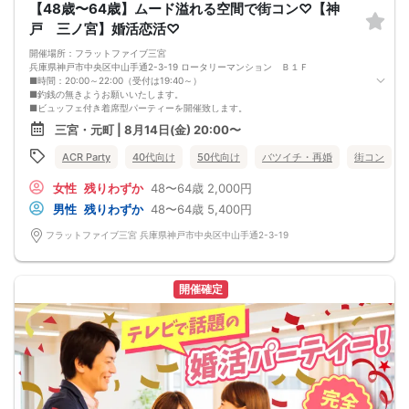
【48歳〜64歳】ムード溢れる空間で街コン♡【神
戸 三ノ宮】婚活恋活♡
開催場所：フラットファイブ三宮
兵庫県神戸市中央区中山手通2-3-19 ロータリーマンション Ｂ１Ｆ
■時間：20:00～22:00（受付は19:40～）
■釣銭の無きようお願いいたします。
■ビュッフェ付き着席型パーティーを開催致します。
■男性の皆様には20分～25分毎にお席の移動のご協力を頂いております。
三宮・元町 | 8月14日(金) 20:00〜
■お食事ビュッフェ付きアルコールを含むドリンクは1.5時間飲み放題♪
■本人確認の取れる運転免許証、マイナンバーカードは必ず持参ください。
ACR Party
40代向け
50代向け
バツイチ・再婚
街コン
■参加予定人数：最大50名まで募集
■最小開催人数：2：2
女性
残りわずか
48〜64歳
2,000円
■中止判断のタイミング：8月14日18時迄
◆──────────────────────◆
男性
残りわずか
48〜64歳
5,400円
【禁止事項】
・他の参加者様に迷惑をかける行為
フラットファイブ三宮 兵庫県神戸市中央区中山手通2-3-19
・全ての勧誘行為
・ボディタッチ等の行為
・高圧的で酒癖の悪い方
・既婚者の方
開催確定
・年齢詐称
(上記行為が発覚しましたら退場していただき今後のご参加をお断りさせていただ
きます)
・イベント後の参加者同士のトラブルは当事者同士で解決をお願いします。
◆──────────────────────◆