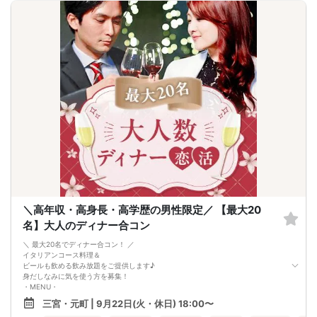
【 服装 】
お気に入りの普段着でご参加ください。
【 参加定員数 】
20名様
🔳最小開催人数：2対2
🔳中止判断タイミング：開催1時間前
🔳飲食あり
＼高年収・高身長・高学歴の男性限定／ 【最大20
名】大人のディナー合コン
＼ 最大20名でディナー合コン！ ／
イタリアンコース料理＆
ビールも飲める飲み放題をご提供します♪
身だしなみに気を使う方を募集！
・MENU・
・枝新鮮野菜の彩りグリーンサラダ
三宮・元町 | 9月22日(火・休日) 18:00〜
・北海道産じゃがいもフライドポテト