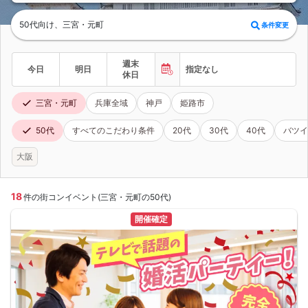
50代向け、三宮・元町
条件変更
週末
今日
明日
指定なし
休日
三宮・元町
兵庫全域
神戸
姫路市
50代
すべてのこだわり条件
20代
30代
40代
バツイ
大阪
18
件の街コンイベント(三宮・元町の50代)
開催確定