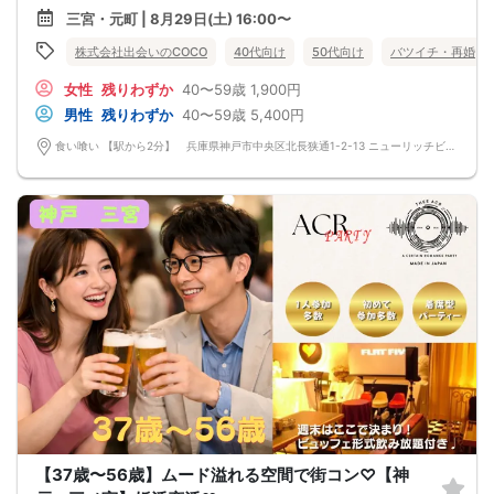
安心してご参加ください♪
三宮・元町 | 8月29日(土) 16:00〜
お一人様でも気軽に参加できるparty☆
当イベントスタッフが参加者様の立場に立って、最初から最後まで徹底的にサポ
株式会社出会いのCOCO
40代向け
50代向け
バツイチ・再婚
ートします♪
☆神戸・三ノ宮【上場企業の運営するオシャレレストラン貸切】恋活パーティ
女性
残りわずか
40〜59歳
1,900円
ー！
【駅から1分】【契約農場より直送の新鮮食材】【新築居酒屋貸切】【こだわりの
男性
残りわずか
40〜59歳
5,400円
開放空間】【豊富なドリンクメニュー】
■□完全着席♪MCによる席がえあり！ 結婚式の二次会の有名店でBIG合コン
食い喰い 【駅から2分】 兵庫県神戸市中央区北長狭通1-2-13 ニューリッチビル 10F 〒651-0096 兵庫県神戸市中央区北長狭通１丁目２−１３ ニューリッチビル 10階
PARTY■□
MCによる席替え‼︎約20分に1度可能な限り席替えを設けており、都度LINE交換タ
イムを設けます。
嬉しい！お料理はビュッフェ形式ではなく、店員さんがご丁寧にお席までお持ち
いたします！
お店自慢のお料理を召し上がって頂きながら、ゆっくりと交流をお楽しみ頂きた
いと思います。
《結婚式の二次会の有名な会場で完全着席PARTY》
完全着席スタイルですので、立食形式が苦手な方や人見知りな方には是非オスス
メです
落ち着いた空間での交流が楽しめます！
《一人参加、初参加大歓迎》
完全着席スタイルですのでひとりぼっちになることはありません！お一人様参加
者様同士の席の配置。
スタッフのフォローが人気の理由です。
《恋人、友人、人脈、必ず出会える！大阪で超人気の飲み会！》
□結婚がしたい
□恋人が欲しい
□友人を増やしたい
【37歳〜56歳】ムード溢れる空間で街コン♡【神
□人脈を広げたい
□日常に刺激が欲しい