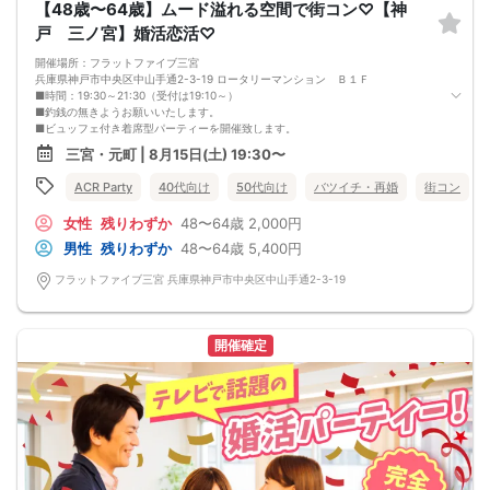
【48歳〜64歳】ムード溢れる空間で街コン♡【神
戸 三ノ宮】婚活恋活♡
開催場所：フラットファイブ三宮
兵庫県神戸市中央区中山手通2-3-19 ロータリーマンション Ｂ１Ｆ
■時間：19:30～21:30（受付は19:10～）
■釣銭の無きようお願いいたします。
■ビュッフェ付き着席型パーティーを開催致します。
■男性の皆様には20分～25分毎にお席の移動のご協力を頂いております。
三宮・元町 | 8月15日(土) 19:30〜
■お食事ビュッフェ付きアルコールを含むドリンクは1.5時間飲み放題♪
■本人確認の取れる運転免許証、マイナンバーカードは必ず持参ください。
ACR Party
40代向け
50代向け
バツイチ・再婚
街コン
■参加予定人数：最大50名まで募集
■最小開催人数：2：2
女性
残りわずか
48〜64歳
2,000円
■中止判断のタイミング：8月15日17時半迄
◆──────────────────────◆
男性
残りわずか
48〜64歳
5,400円
【禁止事項】
・他の参加者様に迷惑をかける行為
フラットファイブ三宮 兵庫県神戸市中央区中山手通2-3-19
・全ての勧誘行為
・ボディタッチ等の行為
・高圧的で酒癖の悪い方
・既婚者の方
開催確定
・年齢詐称
(上記行為が発覚しましたら退場していただき今後のご参加をお断りさせていただ
きます)
・イベント後の参加者同士のトラブルは当事者同士で解決をお願いします。
◆──────────────────────◆