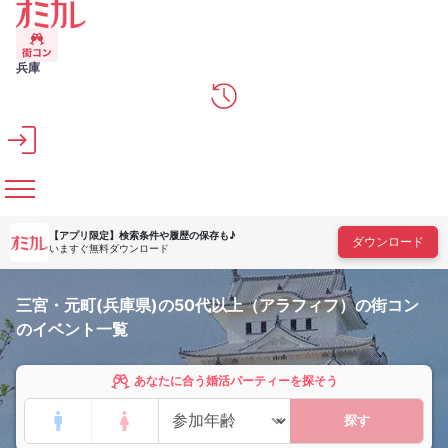
メインコンテンツへスキップ
兵庫
【アプリ限定】
検索条件や履歴の保存も♪
ダウンロード
いますぐ無料ダウンロード
三宮・元町(兵庫県)の50代以上（アラフィフ）の街コン
のイベント一覧
あなたに合う婚活パーティーを探そう
探す