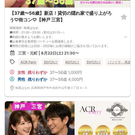
【37歳〜56歳】新店！貸切の隠れ家で盛り上がろ
う♡街コン♡【神戸 三宮】
開催場所: 旭屋はなれ
■時間：21:30～23:00（受付は21:10～）
■釣銭の無きようお願いします。
■お食事付き着席型パーティーを開催致します。
■男性の皆様には20分～25分毎にお席の移動のご協力を頂いております。
■お食事付きアルコールを含むドリンクは1.5時間飲み放題♪
三宮・元町 | 8月22日(土) 21:30〜
■本人確認の取れる運転免許証、マイナンバーカードは必ず持参ください。
■最少催行人数:2:2
ACR Party
30代向け
40代向け
50代向け
バツイチ・再婚
■中止判断タイミング:8月22日19時半迄
◆──────────────────────◆
女性
残りわずか
37〜56歳
1,000円
【禁止事項】
・他の参加者様に迷惑をかける行為
男性
残りわずか
37〜56歳
4,000円
・全ての勧誘行為
・ボディタッチ等の行為
旭屋はなれ 兵庫県神戸市中央区中山手通３丁目４−３
・高圧的で酒癖の悪い方
・既婚者の方
・年齢詐称
(上記行為が発覚しましたら退場していただき今後のご参加をお断りさせていただ
きます)
・イベント後の参加者同士のトラブルは当事者同士で解決をお願いします。
◆──────────────────────◆