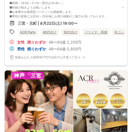
■時間：19:00～21:00（受付は18:40～）
■釣銭の無きようお願いします。
■お食事付き着席型パーティーを開催致します。
■男性の皆様には20分～25分毎にお席の移動のご協力を頂いております。
■お食事付きアルコールを含むドリンクは1.5時間飲み放題♪
三宮・元町 | 8月22日(土) 19:00〜
■本人確認の取れる運転免許証、マイナンバーカードは必ず持参ください。
■最少催行人数:2:2
ACR Party
40代向け
50代向け
バツイチ・再婚
街コン
■中止判断タイミング:8月22日17時迄
◆──────────────────────◆
女性
残りわずか
48〜64歳
2,200円
【禁止事項】
・他の参加者様に迷惑をかける行為
男性
残りわずか
48〜64歳
5,600円
・全ての勧誘行為
・ボディタッチ等の行為
旭屋はなれ 兵庫県神戸市中央区中山手通３丁目４−３
・高圧的で酒癖の悪い方
・既婚者の方
・年齢詐称
(上記行為が発覚しましたら退場していただき今後のご参加をお断りさせていただ
きます)
・イベント後の参加者同士のトラブルは当事者同士で解決をお願いします。
◆──────────────────────◆