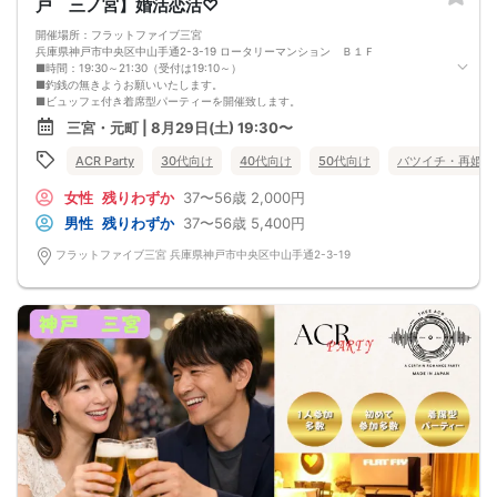
戸 三ノ宮】婚活恋活♡
□お酒が大好き
□楽しいことが大好き
開催場所：フラットファイブ三宮
□飲み会が大好き
兵庫県神戸市中央区中山手通2-3-19 ロータリーマンション Ｂ１Ｆ
□確実に出会える街コンに参加したい人
■時間：19:30～21:30（受付は19:10～）
□一緒に合コン・コンパに行ける飲み友が欲しい人
■釣銭の無きようお願いいたします。
□家と職場の往復の毎日を変えたい人
■ビュッフェ付き着席型パーティーを開催致します。
《フード》
■男性の皆様には20分～25分毎にお席の移動のご協力を頂いております。
三宮・元町 | 8月29日(土) 19:30〜
お店自慢の豪華コース料理☆
■お食事ビュッフェ付きアルコールを含むドリンクは1.5時間飲み放題♪
※料理内容は仕入れ状況によって変わります。
■本人確認の取れる運転免許証、マイナンバーカードは必ず持参ください。
ACR Party
30代向け
40代向け
50代向け
バツイチ・再婚
写真はイメージとなります。
■参加予定人数：最大50名まで募集
《フリードリンク(90L.O)》
■最小開催人数：2：2
☆店員さんがご丁寧に一杯ずつ手作り致します！
女性
残りわずか
37〜56歳
2,000円
■中止判断のタイミング：8月29日17時半迄
100種類以上の豊富なドリンクメニュー♪
◆──────────────────────◆
男性
残りわずか
37〜56歳
5,400円
□ビール
【禁止事項】
□チューハイ
・他の参加者様に迷惑をかける行為
フラットファイブ三宮 兵庫県神戸市中央区中山手通2-3-19
□ハイボール
・全ての勧誘行為
□グラスワイン
・ボディタッチ等の行為
□焼酎
・高圧的で酒癖の悪い方
□各種チューハイ
・既婚者の方
□各種サワー
・年齢詐称
□各種豊富なソフトドリンク
(上記行為が発覚しましたら退場していただき今後のご参加をお断りさせていただ
【 服装 】
きます)
お気に入りの普段着でご参加ください。
・イベント後の参加者同士のトラブルは当事者同士で解決をお願いします。
【 参加定員数 】
◆──────────────────────◆
20名様
🔳最小開催人数：2対2
🔳中止判断タイミング：開催1時間前
🔳飲食あり