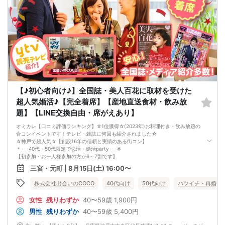
【♪初心者向け♪】全国誌・美人百花に取材を受けた
超人気婚活♪【完全着席】【産地直送食材・飲み放
題】【LINE交換自由・席がえあり】
オミカレ【口コミ評価ランキング】☆1位獲得☆(2023年)お料理付き・飲み放題の
合コンイベントです！テレビ・雑誌に何回も紹介されました☆
☆神戸で超人気☆【創設16年の信頼と実績のある街コン】
＊･･･40代・50代限定で恋活・婚活party･･･＊
【初参加・お一人様参加の方が6～7割です】
安心してご参加ください♪
三宮・元町 | 8月15日(土) 16:00〜
お一人様でも気軽に参加できるparty☆
当イベントスタッフが参加者様の立場に立って、最初から最後まで徹底的にサポ
株式会社出会いのCOCO
40代向け
50代向け
バツイチ・再婚
ートします♪
☆神戸・三ノ宮【上場企業の運営するオシャレレストラン貸切】恋活パーティ
女性
残りわずか
40〜59歳
1,900円
ー！
【駅から1分】【契約農場より直送の新鮮食材】【新築居酒屋貸切】【こだわりの
男性
残りわずか
40〜59歳
5,400円
開放空間】【豊富なドリンクメニュー】
■□完全着席♪MCによる席がえあり！ 結婚式の二次会の有名店でBIG合コン