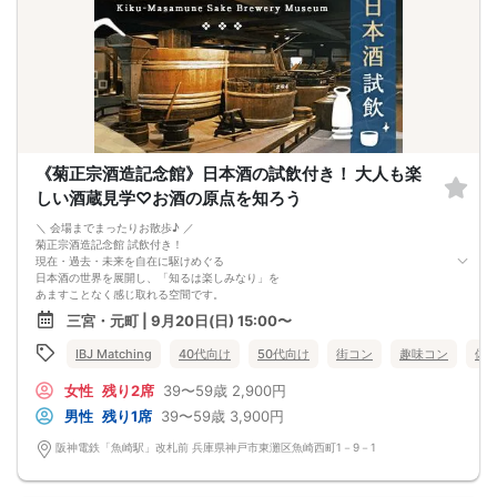
完全着席スタイルですのでひとりぼっちになることはありません！お一人様参加
者様同士の席の配置。
スタッフのフォローが人気の理由です。
《恋人、友人、人脈、必ず出会える！大阪で超人気の飲み会！》
□結婚がしたい
□恋人が欲しい
□友人を増やしたい
□人脈を広げたい
□日常に刺激が欲しい
□お酒が大好き
《菊正宗酒造記念館》日本酒の試飲付き！ 大人も楽
□楽しいことが大好き
□飲み会が大好き
しい酒蔵見学♡お酒の原点を知ろう
□確実に出会える街コンに参加したい人
□一緒に合コン・コンパに行ける飲み友が欲しい人
＼ 会場までまったりお散歩♪ ／
□家と職場の往復の毎日を変えたい人
菊正宗酒造記念館 試飲付き！
《フード》
現在・過去・未来を自在に駆けめぐる
お店自慢の豪華コース料理☆
日本酒の世界を展開し、「知るは楽しみなり」を
※料理内容は仕入れ状況によって変わります。
あますことなく感じ取れる空間です。
写真はイメージとなります。
◆◇◆◇おすすめポイント◇◆◇◆
三宮・元町 | 9月20日(日) 15:00〜
《フリードリンク(90L.O)》
【川辺を歩きながら会場へ】
☆店員さんがご丁寧に一杯ずつ手作り致します！
住吉川沿いの遊歩道 清流の道 を
IBJ Matching
40代向け
50代向け
街コン
趣味コン
体
100種類以上の豊富なドリンクメニュー♪
ゆっくりお散歩しながらお話しできます♪
□ビール
【お酒好き同士で出会える】
女性
残り2席
39〜59歳
2,900円
□チューハイ
趣味が合うから関係が発展しやすい！
□ハイボール
今の時期にピッタリの、
男性
残り1席
39〜59歳
3,900円
□グラスワイン
冷やして美味しい夏酒もございます♪
□焼酎
観光気分で素敵な出会いを♡
阪神電鉄「魚崎駅」改札前 兵庫県神戸市東灘区魚崎西町1－9－1
□各種チューハイ
□各種サワー
□各種豊富なソフトドリンク