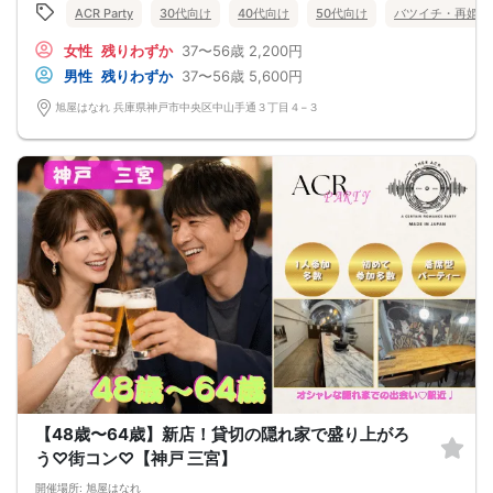
■最少催行人数:2:2
ACR Party
30代向け
40代向け
50代向け
バツイチ・再婚
《フリードリンク(90L.O)》
■中止判断タイミング:8月1日17時迄
☆店員さんがご丁寧に一杯ずつ手作り致します！
◆──────────────────────◆
豊富なドリンクメニュー♪
女性
残りわずか
37〜56歳
2,200円
【禁止事項】
□ビール
・他の参加者様に迷惑をかける行為
男性
残りわずか
37〜56歳
5,600円
□チューハイ
・全ての勧誘行為
□ハイボール
・ボディタッチ等の行為
旭屋はなれ 兵庫県神戸市中央区中山手通３丁目４−３
□梅酒
・高圧的で酒癖の悪い方
□各種チューハイ
・既婚者の方
□各種豊富なソフトドリンク
・年齢詐称
【 服装 】
(上記行為が発覚しましたら退場していただき今後のご参加をお断りさせていただ
お気に入りの普段着でご参加ください。
きます)
【 参加定員数 】
・イベント後の参加者同士のトラブルは当事者同士で解決をお願いします。
20名様
◆──────────────────────◆
🔳最小開催人数：2対2
🔳中止判断タイミング：開催1時間前
🔳飲食あり
【48歳〜64歳】新店！貸切の隠れ家で盛り上がろ
う♡街コン♡【神戸 三宮】
開催場所: 旭屋はなれ