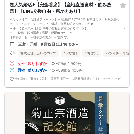
□一緒に合コン・コンパに行ける飲み友が欲しい人
超人気婚活♪【完全着席】【産地直送食材・飲み放
□家と職場の往復の毎日を変えたい人
題】【LINE交換自由・席がえあり】
《フード》
お店自慢の豪華コース料理☆
オミカレ【口コミ評価ランキング】☆1位獲得☆(2023年)お料理付き・飲み放題の
※料理内容は仕入れ状況によって変わります。
合コンイベントです！テレビ・雑誌に何回も紹介されました☆
写真はイメージとなります。
☆神戸で超人気☆【創設16年の信頼と実績のある街コン】
《フリードリンク(90L.O)》
＊･･･40代・50代限定で恋活・婚活party･･･＊
☆店員さんがご丁寧に一杯ずつ手作り致します！
【初参加・お一人様参加の方が6～7割です】
100種類以上の豊富なドリンクメニュー♪
安心してご参加ください♪
□ビール
三宮・元町 | 9月12日(土) 16:00〜
お一人様でも気軽に参加できるparty☆
□チューハイ
当イベントスタッフが参加者様の立場に立って、最初から最後まで徹底的にサポ
□ハイボール
株式会社出会いのCOCO
40代向け
50代向け
バツイチ・再婚
ートします♪
□グラスワイン
☆神戸・三ノ宮【上場企業の運営するオシャレレストラン貸切】恋活パーティ
□焼酎
女性
残りわずか
40〜59歳
1,900円
ー！
□各種チューハイ
【駅から1分】【契約農場より直送の新鮮食材】【新築居酒屋貸切】【こだわりの
男性
残りわずか
40〜59歳
5,400円
□各種サワー
開放空間】【豊富なドリンクメニュー】
□各種豊富なソフトドリンク
■□完全着席♪MCによる席がえあり！ 結婚式の二次会の有名店でBIG合コン
食い喰い 【駅から2分】 兵庫県神戸市中央区北長狭通1-2-13 ニューリッチビル 10F 〒651-0096 兵庫県神戸市中央区北長狭通１丁目２−１３ ニューリッチビル 10階
【 服装 】
PARTY■□
お気に入りの普段着でご参加ください。
MCによる席替え‼︎約20分に1度可能な限り席替えを設けており、都度LINE交換タ
【 参加定員数 】
イムを設けます。
20名様
嬉しい！お料理はビュッフェ形式ではなく、店員さんがご丁寧にお席までお持ち
🔳最小開催人数：2対2
いたします！
🔳中止判断タイミング：開催1時間前
お店自慢のお料理を召し上がって頂きながら、ゆっくりと交流をお楽しみ頂きた
🔳飲食あり
いと思います。
《結婚式の二次会の有名な会場で完全着席PARTY》
完全着席スタイルですので、立食形式が苦手な方や人見知りな方には是非オスス
メです
落ち着いた空間での交流が楽しめます！
《一人参加、初参加大歓迎》