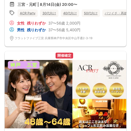
※料理内容は仕入れ状況によって変わります。
■男性の皆様には20分～25分毎にお席の移動のご協力を頂いております。
三宮・元町 | 8月14日(金) 20:00〜
写真はイメージとなります。
■お食事ビュッフェ付きアルコールを含むドリンクは1.5時間飲み放題♪
《フリードリンク(90L.O)》
■本人確認の取れる運転免許証、マイナンバーカードは必ず持参ください。
ACR Party
30代向け
40代向け
50代向け
バツイチ・再婚
☆店員さんがご丁寧に一杯ずつ手作り致します！
■参加予定人数：最大50名まで募集
100種類以上の豊富なドリンクメニュー♪
■最小開催人数：2：2
□ビール
女性
残りわずか
37〜56歳
2,000円
■中止判断のタイミング：8月14日18時迄
□チューハイ
◆──────────────────────◆
男性
残りわずか
37〜56歳
5,400円
□ハイボール
【禁止事項】
□グラスワイン
・他の参加者様に迷惑をかける行為
フラットファイブ三宮 兵庫県神戸市中央区中山手通2-3-19
□焼酎
・全ての勧誘行為
□各種チューハイ
・ボディタッチ等の行為
□各種サワー
・高圧的で酒癖の悪い方
□各種豊富なソフトドリンク
・既婚者の方
開催確定
【 服装 】
・年齢詐称
お気に入りの普段着でご参加ください。
(上記行為が発覚しましたら退場していただき今後のご参加をお断りさせていただ
【 参加定員数 】
きます)
20名様
・イベント後の参加者同士のトラブルは当事者同士で解決をお願いします。
🔳最小開催人数：2対2
◆──────────────────────◆
🔳中止判断タイミング：開催1時間前
🔳飲食あり