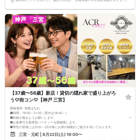
MCによる席替え‼︎約20分に1度可能な限り席替えを設けており、都度LINE交換タ
イムを設けます。
嬉しい！お料理はビュッフェ形式ではなく、店員さんがご丁寧にお席までお持ち
いたします！
お店自慢のお料理を召し上がって頂きながら、ゆっくりと交流をお楽しみ頂きた
いと思います。
《結婚式の二次会の有名な会場で完全着席PARTY》
完全着席スタイルですので、立食形式が苦手な方や人見知りな方には是非オスス
メです
落ち着いた空間での交流が楽しめます！
《一人参加、初参加大歓迎》
完全着席スタイルですのでひとりぼっちになることはありません！お一人様参加
者様同士の席の配置。
スタッフのフォローが人気の理由です。
《恋人、友人、人脈、必ず出会える！大阪で超人気の飲み会！》
□結婚がしたい
□恋人が欲しい
□友人を増やしたい
□人脈を広げたい
【37歳〜56歳】新店！貸切の隠れ家で盛り上がろ
□日常に刺激が欲しい
□お酒が大好き
う♡街コン♡【神戸 三宮】
□楽しいことが大好き
□飲み会が大好き
開催場所: 旭屋はなれ
□確実に出会える街コンに参加したい人
■時間：19:00～21:00（受付は18:40～）
□一緒に合コン・コンパに行ける飲み友が欲しい人
■釣銭の無きようお願いします。
□家と職場の往復の毎日を変えたい人
■お食事付き着席型パーティーを開催致します。
《フード》
■男性の皆様には20分～25分毎にお席の移動のご協力を頂いております。
お店自慢のカフェ料理☆
■お食事付きアルコールを含むドリンクは1.5時間飲み放題♪
三宮・元町 | 8月22日(土) 19:00〜
※写真はイメージです、当日の仕入れなどにより内容に変更がかかることがありま
■本人確認の取れる運転免許証、マイナンバーカードは必ず持参ください。
す。