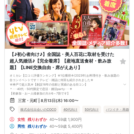
【♪初心者向け♪】全国誌・美人百花に取材を受けた
超人気婚活♪【完全着席】【産地直送食材・飲み放
題】【LINE交換自由・席がえあり】
オミカレ【口コミ評価ランキング】☆1位獲得☆(2023年)お料理付き・飲み放題の
合コンイベントです！テレビ・雑誌に何回も紹介されました☆
☆神戸で超人気☆【創設16年の信頼と実績のある街コン】
＊･･･40代・50代限定で恋活・婚活party･･･＊
【初参加・お一人様参加の方が6～7割です】
安心してご参加ください♪
三宮・元町 | 8月13日(木) 16:00〜
お一人様でも気軽に参加できるparty☆
当イベントスタッフが参加者様の立場に立って、最初から最後まで徹底的にサポ
株式会社出会いのCOCO
40代向け
50代向け
バツイチ・再婚
ートします♪
☆神戸・三ノ宮【上場企業の運営するオシャレレストラン貸切】恋活パーティ
女性
残りわずか
40〜59歳
1,900円
ー！
【駅から1分】【契約農場より直送の新鮮食材】【新築居酒屋貸切】【こだわりの
男性
残りわずか
40〜59歳
5,400円
開放空間】【豊富なドリンクメニュー】
■□完全着席♪MCによる席がえあり！ 結婚式の二次会の有名店でBIG合コン