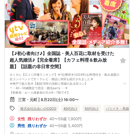
【♪初心者向け♪】全国誌・美人百花に取材を受けた
超人気婚活♪【完全着席】【カフェ料理＆飲み放
題】【話題の非日常空間】
オミカレ【口コミ評価ランキング】☆1位獲得☆(2024年)お料理付き・飲み放題の
合コンイベントです！テレビ・雑誌に何回も紹介されました☆
☆神戸で超人気☆【創設16年の信頼と実績のある街コン】
＊･･40～59歳限定で恋活・婚活party･･･＊
【初参加・お一人様参加の方が6～7割です】
安心してご参加ください♪
三宮・元町 | 8月22日(土) 16:00〜
お一人様でも気軽に参加できるparty☆
当イベントスタッフが参加者様の立場に立って、最初から最後まで徹底的にサポ
株式会社出会いのCOCO
40代向け
50代向け
バツイチ・再婚
ートします♪
☆神戸・三ノ宮【上場企業の運営するオシャレカフェ貸切】恋活パーティー！
女性
残りわずか
40〜59歳
1,900円
【駅から2分】【こだわりの開放空間】【豊富なドリンクメニュー】盛り上がるこ
と間違いなし☆
男性
残りわずか
40〜59歳
5,400円
■□完全着席♪MCによる席がえあり！ 結婚式の二次会の有名店でBIG合コン
PARTY■□
aiDolce（アイドルチェ）【駅から2分】 兵庫県神戸市中央区旭通5-3-2 タツミビルディング 4F aiDolce（アイドルチェ）【駅から2分】 兵庫県神戸市中央区旭通5-3-2 タツミビルディング 4F