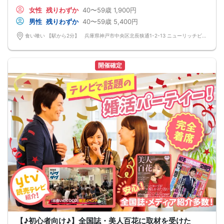
☆神戸・三ノ宮【上場企業の運営するオシャレレストラン貸切】恋活パーティ
女性
残りわずか
40〜59歳
1,900円
ー！
【駅から1分】【契約農場より直送の新鮮食材】【新築居酒屋貸切】【こだわりの
男性
残りわずか
40〜59歳
5,400円
開放空間】【豊富なドリンクメニュー】
■□完全着席♪MCによる席がえあり！ 結婚式の二次会の有名店でBIG合コン
食い喰い 【駅から2分】 兵庫県神戸市中央区北長狭通1-2-13 ニューリッチビル 10F 〒651-0096 兵庫県神戸市中央区北長狭通１丁目２−１３ ニューリッチビル 10階
PARTY■□
MCによる席替え‼︎約20分に1度可能な限り席替えを設けており、都度LINE交換タ
イムを設けます。
嬉しい！お料理はビュッフェ形式ではなく、店員さんがご丁寧にお席までお持ち
開催確定
いたします！
お店自慢のお料理を召し上がって頂きながら、ゆっくりと交流をお楽しみ頂きた
いと思います。
《結婚式の二次会の有名な会場で完全着席PARTY》
完全着席スタイルですので、立食形式が苦手な方や人見知りな方には是非オスス
メです
落ち着いた空間での交流が楽しめます！
《一人参加、初参加大歓迎》
完全着席スタイルですのでひとりぼっちになることはありません！お一人様参加
者様同士の席の配置。
スタッフのフォローが人気の理由です。
《恋人、友人、人脈、必ず出会える！大阪で超人気の飲み会！》
□結婚がしたい
□恋人が欲しい
□友人を増やしたい
□人脈を広げたい
□日常に刺激が欲しい
□お酒が大好き
□楽しいことが大好き
□飲み会が大好き
【♪初心者向け♪】全国誌・美人百花に取材を受けた
□確実に出会える街コンに参加したい人