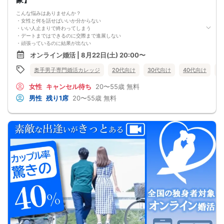
今年こそは彼女できて
こんな悩みはありませんか？
一緒に美味しいものを食べに行ったり、
・女性と何を話せばいいか分からない
映画に行ったり、旅行に行けるように、
・いい人止まりで終わってしまう
ぜひこの先を読み進めてみてください👇
・デートまではできるのに交際まで進展しない
※講師の急用以外はたとえ参加人数が1人でも
・頑張っているのに結果が出ない
その人のために必ず実施します
・何が原因なのか分からない
※はじめてセミナーに参加する方も
オンライン婚活 | 8月22日(土) 20:00〜
・このまま続けても彼女ができる気がしない
ビデオオフでも参加OKにしているので
これまで500名以上の
安心してください
奥手男子専門婚活カレッジ
20代向け
30代向け
40代向け
5
奥手男子の恋愛・婚活相談に乗ってきて、
感じることがあります。
女性
キャンセル待ち
20〜55歳
無料
それは、
多くの奥手男子は、努力不足ではなく、
男性
残り1席
20〜55歳
無料
努力の方向性がズレているということです。
会話が苦手でも、
自分なりに女性との会話を考えたり、
恋愛系YouTubeを見たり、
婚活パーティーや街コンへ参加したり、
みなさん本当に努力しています。
でも、その努力が本命女性との交際につながらず、
「このまま恋愛・婚活を続けても、
本命女性と交際できないのではないか…」
そんな不安を抱えている奥手男子が本当に多いです。
つまり、
やみくもに頑張るだけでは、
本命女性との交際には
つながらないということです。
このまま原因が分からないまま
恋愛や婚活を続けても、
お金も時間も失ってしまいます。