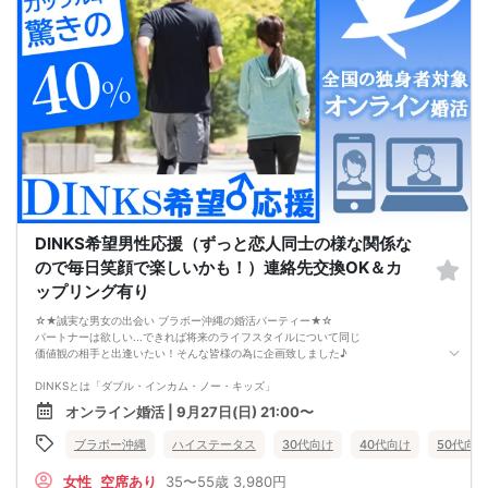
・直前の申込みや当日のキャンセルにより男女比が偏る可能性がございますこと
をご了承ください。
・最小催行人数 1対1、最大20名（男女比調整のため定員になる前にキャンセル待
ちとなる場合がございます）
・イベント開催時刻１時間前迄に最小催行人数に満たない場合は中止のご連絡を
差し上げます。
DINKS希望男性応援（ずっと恋人同士の様な関係な
ので毎日笑顔で楽しいかも！）連絡先交換OK＆カ
ップリング有り
☆★誠実な男女の出会い ブラボー沖縄の婚活パーティー★☆
パートナーは欲しい...できれば将来のライフスタイルについて同じ
価値観の相手と出逢いたい！そんな皆様の為に企画致しました♪
DINKSとは「ダブル・インカム・ノー・キッズ」
夫婦２人だけの結婚生活を希望する男性にお集まり頂きます。
オンライン婚活 | 9月27日(日) 21:00〜
DINKSにはこだわってないけれど共働きをしながら、
ブラボー沖縄
ハイステータス
30代向け
40代向け
50代向け
パートナーと二人だけのライフスタイルを楽しみたい、
その様なお考えの女性にもお勧めパーティーです。
女性
空席あり
35〜55歳
3,980円