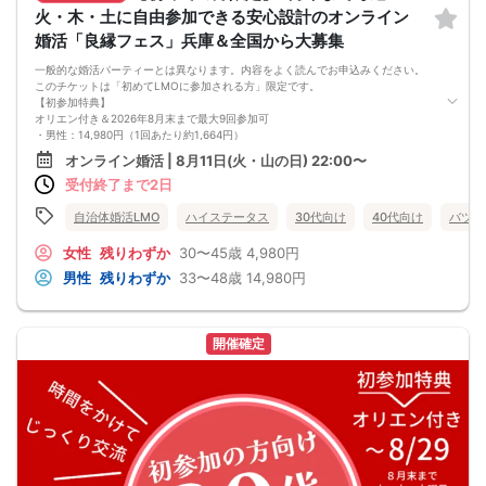
火・木・土に自由参加できる安心設計のオンライン
婚活「良縁フェス」兵庫＆全国から大募集
一般的な婚活パーティーとは異なります。内容をよく読んでお申込みください。
このチケットは「初めてLMOに参加される方」限定です。
【初参加特典】
オリエン付き＆2026年8月末まで最大9回参加可
・男性：14,980円（1回あたり約1,664円）
・女性：4,980円（1回あたり約553円）
オンライン婚活 | 8月11日(火・山の日) 22:00〜
LMO「良縁フェス」は、複数回の交流を通じて人柄や相性をじっくり確かめられ
受付終了まで2日
るオンライン婚活イベントです。
毎回のグループ交流で少しずつ距離を縮めながら、自分らしい関わり方を試して
いきたい方に向いています。
自治体婚活LMO
ハイステータス
30代向け
40代向け
バツイ
＜参加できる日程＞
初参加オリエン（必須）：8月11日（火） 22:00〜22:30
女性
残りわずか
30〜45歳
4,980円
交流1回目：同日 22:30〜24:00
男性
残りわずか
33〜48歳
14,980円
交流2回目以降：8月13日（木）〜8月末の火・木・土 22:30〜24:00
※2回目以降は遅刻・欠席・早退も自由ですが、お振替・返金はできません。
＜お見合い申請期限＞
8月30日 20:00まで
開催確定
同期間に参加した異性の中から1名に申請できます。お相手が了承するとお見合い
が成立し、オンラインで約30分1対1で対話できます。
＜最低遂行人数＞
8月末までに最大9回の交流機会を設け、男女各10名以上の方と出会えるよう募
集・運営します。
＜新規募集対象＞
・女性：30〜45歳
・男性：33〜48歳かつ士業・公務員・正社員のいずれか
・男女共通：病気療養中の方は全快後にご参加ください。