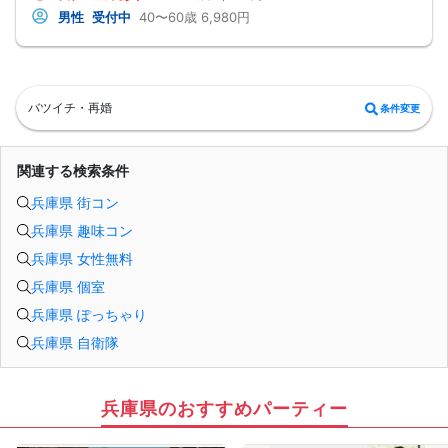
【注意事項】
男性
受付中
40〜60歳
6,980円
・全国各地に募集しております。お相手の居住地はご自身の居住地と異なる場合
がございます。
・本人様確認書類のご提示をお願いしております。免許証やマイナンバーカード
等をご準備下さい。
・確認書類を提示頂けない場合はご参加をお断りする場合も御座いますので予め
ご了承下さいませ。
バツイチ・再婚
条件変更
・終了時刻は目安となります。正確な終了時刻はイベント開始時にスタッフより
ご案内いたします。
・直前の申込みや当日のキャンセルにより男女比が偏る可能性がございますこと
をご了承ください。
関連する検索条件
・最小催行人数 1対1、最大20名（男女比調整のため定員になる前にキャンセル待
ちとなる場合がございます）
兵庫県 街コン
・イベント開催時刻１時間前迄に最小催行人数に満たない場合は中止のご連絡を
差し上げます。
兵庫県 趣味コン
兵庫県 女性無料
兵庫県 個室
兵庫県 ぽっちゃり
兵庫県 自衛隊
兵庫県のおすすめパーティー