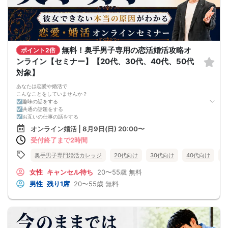
無料！奥手男子専用の恋活婚活攻略オ
ポイント2倍
ンライン【セミナー】【20代、30代、40代、50代
対象】
あなたは恋愛や婚活で
こんなことをしていませんか？
☑趣味の話をする
☑共通の話題をする
☑お互いの仕事の話をする
☑家族や将来について話をする
オンライン婚活 | 8月9日(日) 20:00〜
☑食事の話をする
受付終了まで2時間
☑好印象に思ってもらうために
頑張って褒める
☑経験を積むために出会いの数を増やす
奥手男子専門婚活カレッジ
20代向け
30代向け
40代向け
5
これらすべて、
奥手男子に合わない方法です。
女性
キャンセル待ち
20〜55歳
無料
なぜなら、趣味や共通の話題などをしても
男性
残り1席
20〜55歳
無料
それだけでは、女性は好きにはなってくれない。
しかも、うまく駆け引きをして、
次につなげようとすればするほど、
男性中心で考えていることが伝わり、
気づかないうちに「女性の信頼」を失ってしまう。
さらに、出会いの数を増やしても