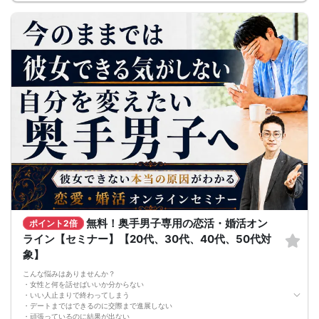
※2回目以降は遅刻・欠席・早退も自由ですが、お振替・返金はできません。
＜お見合い申請期限＞
8月30日 20:00まで
同期間に参加した異性の中から1名に申請できます。お相手が了承するとお見合い
が成立し、オンラインで約30分1対1で対話できます。
＜最低遂行人数＞
8月末までに最大8回の交流機会を設け、男女各10名以上の方と出会えるよう募
集・運営します。
＜新規募集対象＞
・女性：30〜45歳
・男性：33〜48歳かつ士業・公務員・正社員のいずれか
・男女共通：病気療養中の方は全快後にご参加ください。
＜おことわり＞
※開催案内（中止連絡含む）は初回開始15分前までにお送りします。
※全国から募集しています。日本国内在住で日本からオンライン参加できる方に限
ります（EEA等を含む海外からの利用不可）。
※新規募集の対象年齢はバランス調整のため変動する場合があります。
※自治体連携時やリピート参加される場合、参加条件が異なることがあります。
※イベント中の連絡先交換は禁止です（交換はお見合い成立後、運営を通じて行い
ます）。
無料！奥手男子専用の恋活・婚活オン
ポイント2倍
ライン【セミナー】【20代、30代、40代、50代対
象】
こんな悩みはありませんか？
・女性と何を話せばいいか分からない
・いい人止まりで終わってしまう
・デートまではできるのに交際まで進展しない
・頑張っているのに結果が出ない