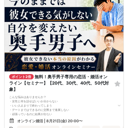
ご了承下さいませ。
・終了時刻は目安となります。正確な終了時刻はイベント開始時にスタッフより
ご案内いたします。
・直前の申込みや当日のキャンセルにより男女比が偏る可能性がございますこと
をご了承ください。
・最小催行人数 1対1、最大20名（男女比調整のため定員になる前にキャンセル待
ちとなる場合がございます）
・イベント開催時刻１時間前迄に最小催行人数に満たない場合は中止のご連絡を
差し上げます。
無料！奥手男子専用の恋活・婚活オン
ポイント2倍
ライン【セミナー】【20代、30代、40代、50代対
象】
こんな悩みはありませんか？
・女性と何を話せばいいか分からない
・いい人止まりで終わってしまう
・デートまではできるのに交際まで進展しない
・頑張っているのに結果が出ない
・何が原因なのか分からない
オンライン婚活 | 8月21日(金) 20:00〜
・このまま続けても彼女ができる気がしない
これまで500名以上の