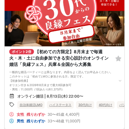
＜おことわり＞
※開催案内（中止連絡含む）は初回開始15分前までにお送りします。
※全国から募集しています。日本国内在住で日本からオンライン参加できる方に限
ります（EEA等を含む海外からの利用不可）。
※新規募集の対象年齢はバランス調整のため変動する場合があります。
※自治体連携時やリピート参加される場合、参加条件が異なることがあります。
※イベント中の連絡先交換は禁止です（交換はお見合い成立後、運営を通じて行い
ます）。
【初めての方限定】8月末まで毎週
ポイント2倍
火・木・土に自由参加できる安心設計のオンライン
婚活「良縁フェス」兵庫＆全国から大募集
一般的な婚活パーティーとは異なります。内容をよく読んでお申込みください。
このチケットは「初めてLMOに参加される方」限定です。
【初参加特典】
オリエン付き＆2026年8月末まで最大8回参加可
・男性：11,000円（1回あたり約1,375円）
・女性：4,400円（1回あたり約550円）
オンライン婚活 | 8月13日(木) 22:00〜
LMO「良縁フェス」は、複数回の交流を通じて人柄や相性をじっくり確かめられ
るオンライン婚活イベントです。
自治体婚活LMO
ハイステータス
30代向け
40代向け
バツイ
毎回のグループ交流で少しずつ距離を縮めながら、自分らしい関わり方を試して
いきたい方に向いています。
女性
残りわずか
30〜45歳
4,400円
＜参加できる日程＞
初参加オリエン（必須）：8月13日（木） 22:00〜22:30
男性
残りわずか
33〜48歳
11,000円
交流1回目：同日 22:30〜24:00
交流2回目以降：8月15日（土）〜8月末の火・木・土 22:30〜24:00