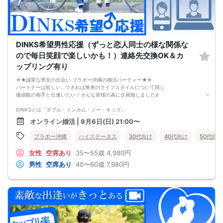
だからこそ、
彼女ができない本当の原因を
知ることが最初の一歩です。
しかし、この内容は文章だけでは伝えきれません。
だからこそ今回、無料オンラインセミナーで
DINKS希望男性応援（ずっと恋人同士の様な関係な
・彼女ができない本当の原因
・本命女性に選ばれる
ので毎日笑顔で楽しいかも！）連絡先交換OK＆カ
奥手男子専用32の極意の全体像
ップリング有り
をお伝えします！
今年こそは彼女できて
☆★誠実な男女の出会い ブラボー沖縄の婚活パーティー★☆
一緒に美味しいものを食べに行ったり、
パートナーは欲しい...できれば将来のライフスタイルについて同じ
映画に行ったり、旅行に行けるように、
価値観の相手と出逢いたい！そんな皆様の為に企画致しました♪
ぜひこの先を読み進めてみてください👇
※講師の急用以外はたとえ参加人数が1人でも
DINKSとは「ダブル・インカム・ノー・キッズ」
その人のために必ず実施します
夫婦２人だけの結婚生活を希望する男性にお集まり頂きます。
※はじめてセミナーに参加する方も
オンライン婚活 | 9月6日(日) 21:00〜
ビデオオフでも参加OKにしているので
DINKSにはこだわってないけれど共働きをしながら、
安心してください
ブラボー沖縄
ハイステータス
30代向け
40代向け
50代向け
パートナーと二人だけのライフスタイルを楽しみたい、
その様なお考えの女性にもお勧めパーティーです。
女性
空席あり
35〜55歳
4,980円
【注意事項】
男性
空席あり
40〜60歳
7,980円
・全国各地に募集しております。お相手の居住地はご自身の居住地と異なる場合
がございます。
・本人様確認書類のご提示をお願いしております。免許証やマイナンバーカード
等をご準備下さい。
・確認書類を提示頂けない場合はご参加をお断りする場合も御座いますので予め
ご了承下さいませ。
・終了時刻は目安となります。正確な終了時刻はイベント開始時にスタッフより
ご案内いたします。