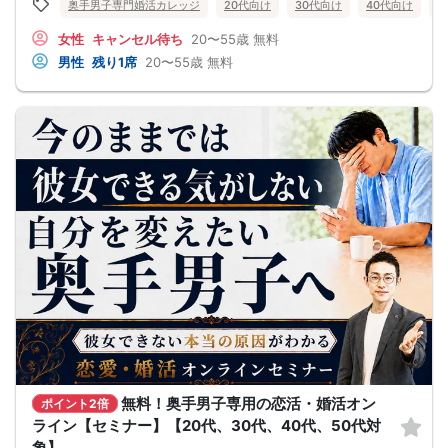
奥手男子専門婚活カレッジ
20代向け
30代向け
40代向け
5
奥手男子の恋愛・婚活相談に乗ってきて、
感じることがあります。
女性
キャンセル待ち
20〜55歳
無料
それは、
多くの奥手男子は、努力不足ではなく、
男性
残り1席
20〜55歳
無料
努力の方向性がズレているということです。
会話が苦手でも、
自分なりに女性との会話を考えたり、
恋愛系YouTubeを見たり、
婚活パーティーや街コンへ参加したり、
みなさん本当に努力しています。
でも、その努力が本命女性との交際につながらず、
「このまま恋愛・婚活を続けても、
本命女性と交際できないのではないか…」
そんな不安を抱えている奥手男子が本当に多いです。
つまり、
やみくもに頑張るだけでは、
本命女性との交際には
つながらないということです。
このまま原因が分からないまま
恋愛や婚活を続けても、
お金も時間も失ってしまいます。
だからこそ、
彼女ができない本当の原因を
知ることが最初の一歩です。
しかし、この内容は文章だけでは伝えきれません。
だからこそ今回、無料オンラインセミナーで
無料！奥手男子専用の恋活・婚活オン
・彼女ができない本当の原因
ポイント2倍
・本命女性に選ばれる
ライン【セミナー】【20代、30代、40代、50代対
奥手男子専用32の極意の全体像
象】
をお伝えします！