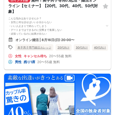
無料！奥手男子専用の恋活・婚活オン
ポイント2倍
・本命女性に選ばれる
ライン【セミナー】【20代、30代、40代、50代対
奥手男子専用32の極意の全体像
象】
をお伝えします！
今年こそは彼女できて
こんな悩みはありませんか？
一緒に美味しいものを食べに行ったり、
・女性と何を話せばいいか分からない
映画に行ったり、旅行に行けるように、
・いい人止まりで終わってしまう
ぜひこの先を読み進めてみてください👇
・デートまではできるのに交際まで進展しない
※講師の急用以外はたとえ参加人数が1人でも
・頑張っているのに結果が出ない
その人のために必ず実施します
・何が原因なのか分からない
※はじめてセミナーに参加する方も
オンライン婚活 | 8月16日(日) 20:00〜
・このまま続けても彼女ができる気がしない
ビデオオフでも参加OKにしているので
これまで500名以上の
安心してください
奥手男子専門婚活カレッジ
20代向け
30代向け
40代向け
5
奥手男子の恋愛・婚活相談に乗ってきて、
感じることがあります。
女性
キャンセル待ち
20〜55歳
無料
それは、
多くの奥手男子は、努力不足ではなく、
男性
残り1席
20〜55歳
無料
努力の方向性がズレているということです。
会話が苦手でも、
自分なりに女性との会話を考えたり、
恋愛系YouTubeを見たり、
婚活パーティーや街コンへ参加したり、
みなさん本当に努力しています。
でも、その努力が本命女性との交際につながらず、
「このまま恋愛・婚活を続けても、
本命女性と交際できないのではないか…」
そんな不安を抱えている奥手男子が本当に多いです。
つまり、
やみくもに頑張るだけでは、
本命女性との交際には
つながらないということです。