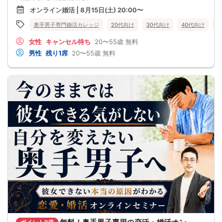
・何が原因なのか分からない
オンライン婚活 | 8月15日(土) 20:00〜
・このまま続けても彼女ができる気がしない
これまで500名以上の
奥手男子専門婚活カレッジ
20代向け
30代向け
40代向け
5
奥手男子の恋愛・婚活相談に乗ってきて、
感じることがあります。
女性
キャンセル待ち
20〜55歳
無料
それは、
多くの奥手男子は、努力不足ではなく、
男性
残り1席
20〜55歳
無料
努力の方向性がズレているということです。
会話が苦手でも、
自分なりに女性との会話を考えたり、
恋愛系YouTubeを見たり、
婚活パーティーや街コンへ参加したり、
みなさん本当に努力しています。
でも、その努力が本命女性との交際につながらず、
「このまま恋愛・婚活を続けても、
本命女性と交際できないのではないか…」
そんな不安を抱えている奥手男子が本当に多いです。
つまり、
やみくもに頑張るだけでは、
本命女性との交際には
つながらないということです。
このまま原因が分からないまま
恋愛や婚活を続けても、
お金も時間も失ってしまいます。
だからこそ、
彼女ができない本当の原因を
知ることが最初の一歩です。
しかし、この内容は文章だけでは伝えきれません。
だからこそ今回、無料オンラインセミナーで
・彼女ができない本当の原因