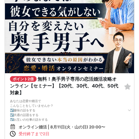
気になる女性を目の前にすると、
「好印象に思われたい。嫌われたくない。」
という気持ちが強くなり、
どうしても当たり障りない会話してしまう。
その結果、彼女できるチャンスを
逃している奥手男子がめっちゃ多いからです。
でも、安心してください！
今年こそは彼女できて
一緒に美味しいものを食べに行ったり、
映画に行ったり、旅行に行けるように、
「奥手男子専用の恋愛婚活攻略」
を用意しています！
ぜひこの先を読み進めてみてください👇
※講師の急用以外はたとえ参加人数が1人でも
その人のために必ず実施します
※はじめてセミナーに参加する方も
ビデオオフでも参加OKにしているので
無料！奥手男子専用の恋活婚活攻略オ
ポイント2倍
安心してください
ンライン【セミナー】【20代、30代、40代、50代
対象】
あなたは恋愛や婚活で
こんなことをしていませんか？
☑趣味の話をする
☑共通の話題をする
☑お互いの仕事の話をする
☑家族や将来について話をする
オンライン婚活 | 8月11日(火・山の日) 20:00〜
☑食事の話をする
受付終了まで2日
☑好印象に思ってもらうために
頑張って褒める