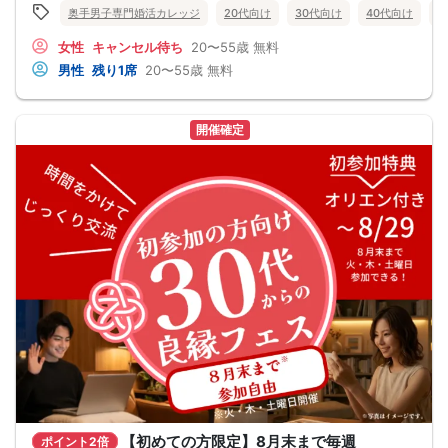
☑経験を積むために出会いの数を増やす
奥手男子専門婚活カレッジ
20代向け
30代向け
40代向け
5
これらすべて、
奥手男子に合わない方法です。
女性
キャンセル待ち
20〜55歳
無料
なぜなら、趣味や共通の話題などをしても
男性
残り1席
20〜55歳
無料
それだけでは、女性は好きにはなってくれない。
しかも、うまく駆け引きをして、
次につなげようとすればするほど、
男性中心で考えていることが伝わり、
開催確定
気づかないうちに「女性の信頼」を失ってしまう。
さらに、出会いの数を増やしても
気になる女性を目の前にすると、
「好印象に思われたい。嫌われたくない。」
という気持ちが強くなり、
どうしても当たり障りない会話してしまう。
その結果、彼女できるチャンスを
逃している奥手男子がめっちゃ多いからです。
でも、安心してください！
今年こそは彼女できて
一緒に美味しいものを食べに行ったり、
映画に行ったり、旅行に行けるように、
「奥手男子専用の恋愛婚活攻略」
を用意しています！
ぜひこの先を読み進めてみてください👇
※講師の急用以外はたとえ参加人数が1人でも
その人のために必ず実施します
※はじめてセミナーに参加する方も
ビデオオフでも参加OKにしているので
安心してください
【初めての方限定】8月末まで毎週
ポイント2倍