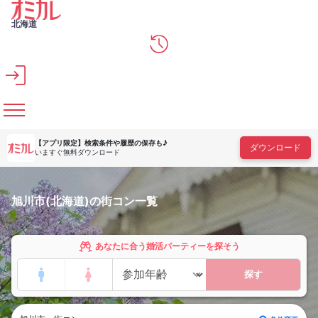
メインコンテンツへスキップ
北海道
【アプリ限定】
検索条件や履歴の保存も♪
ダウンロード
いますぐ無料ダウンロード
旭川市(北海道)の街コン一覧
あなたに合う婚活パーティーを探そう
探す