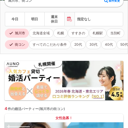
旭川市、街コン
条件変更
週末
今日
明日
指定なし
休日
旭川市
北海道全域
札幌
すすきの
札幌駅
当別町
街コン
すべてのこだわり条件
20代
30代
40代
50代
4
件の婚活パーティー(旭川市の街コン)
女性急募！