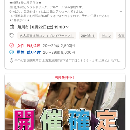
★料理＆飲み放題付き★
当日は料理とソフトドリンク、アルコール飲み放題です。
やっぱり、緊張をほぐすにはご飯とアルコールですよね。
（ご提供以外のお料理の追加注文はできかねますので、予めご了承ください）
★1名参加OK★
他の1名参加の方とペアになりますし、友達作りにも最適です。
旭川市 | 8月22日(土) 19:00〜
基本的には２：２のグループトークとなります。
（１：１でのトークはございませんので、予めご了承ください）
名古屋東海街コン（プレイワークス）
20代向け
街コン
食事あ
★プロフィールカードにより会話のキッカケもバッチリ★
このカードのおかけで 終始無言で終わっちゃった・・・
女性
残り2席
20〜29歳
2,500円
なんてことは絶対ありません！
プロフィールカードを活用し、「はじめまして」から会話を楽しみましょう。
男性
残り4席
20〜29歳
8,000円
★完全着席型・連絡先交換は自由★
完全着席型で席替えはできる限り行います。
千年の宴 旭川駅前店 北海道旭川市宮下通７丁目２３９９－１ 明治屋ビル 地下1階
席替えの５分前には連絡先交換を促すアナウンスをいたしますので、「連絡先交
換ができなかった」なんてことはありません。
（連絡先交換は席替え時間までに円滑に行ってください）
---------------------------
男性先行中！
【お客様へのお願い】
1. ２名様以上でのご参加は必ず同性同士でお申し込みください。
2. 服装の指定はございません。多くのお客様はカジュアルな格好でおこしになら
れています。
3. 開催判断はイベント前日の時点で男性３名・女性３名以上のお申し込みからに
なりますが、当日に参加者のキャンセルで比率が崩れた場合や開催判断人数を下
回った場合、一切返金などの保証はいたしませんのでご了承ください。
4. イベントページ内の「お申し込み状況」等はキャンセルなどで当日の参加人
数、男女比率と異なる可能性がございます。
5. 当日は店舗の外ではなく店舗内で受付いたします。店内に入り店員に「街コン
で来た」旨をお伝えください。
6. お釣りの用意はございませんので、出ないようにご準備お願いします。