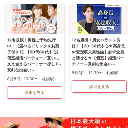
12名規模！男性ご予約先行
12名規模！男女バランス良
中！【選べるドリンク＆お菓
好！【20･30代中心★高身長
子付き♪】【50代60代中心】
or安定収入男性編】必ず全員
個室婚活パーティー／互いに
と話せる☆【個室】婚活パー
支え合えるパートナー探し♪～
ティー～真剣な出会い～
真剣な出会い～
8月8日
12:30〜
札幌駅
8月8日
10:30〜
札幌駅
詳細を見る
詳細を見る