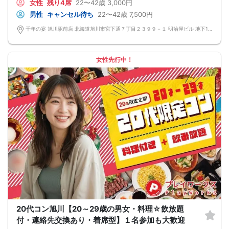
女性
残り4席
22〜42歳
3,000円
なんてことは絶対ありません！
プロフィールカードを活用し、「はじめまして」から会話を楽しみましょう。
男性
キャンセル待ち
22〜42歳
7,500円
★完全着席型・連絡先交換は自由★
完全着席型で席替えはできる限り行います。
千年の宴 旭川駅前店 北海道旭川市宮下通７丁目２３９９－１ 明治屋ビル 地下1階
席替えの５分前には連絡先交換を促すアナウンスをいたしますので、「連絡先交
換ができなかった」なんてことはありません。
（連絡先交換は席替え時間までに円滑に行ってください）
---------------------------
女性先行中！
【お客様へのお願い】
1. ２名様以上でのご参加は必ず同性同士でお申し込みください。
2. 服装の指定はございません。多くのお客様はカジュアルな格好でおこしになら
れています。
3. 開催判断はイベント前日の時点で男性３名・女性３名以上のお申し込みからに
なりますが、当日に参加者のキャンセルで比率が崩れた場合や開催判断人数を下
回った場合、一切返金などの保証はいたしませんのでご了承ください。
4. イベントページ内の「お申し込み状況」等はキャンセルなどで当日の参加人
数、男女比率と異なる可能性がございます。
5. 当日は店舗の外ではなく店舗内で受付いたします。店内に入り店員に「街コン
で来た」旨をお伝えください。
6. お釣りの用意はございませんので、出ないようにご準備お願いします。
7. 当日は年齢確認のできる身分証をお持ちください。イベントの対象年齢でない
ことが発覚した場合、参加費を全額徴収し返金はいたしかねます。
8. 15分以上の遅刻はキャンセルとみなす可能性があります。
9. 当日受付にお越しになってからのキャンセル、途中キャンセルは出来ません。
10. イベント中止に伴うユーザーへの返金額は、チケット代金となり、交通費、宿
泊費、通信費等の返金は行いません。
11. 領収書の発行はいたしかねます。
20代コン旭川【20～29歳の男女・料理☆飲放題
お申し込みが完了した時点で上記すべての事項に同意したと判断いたします。
付・連絡先交換あり・着席型】１名参加も大歓迎
8/15(土)22-42夜恋活旭川