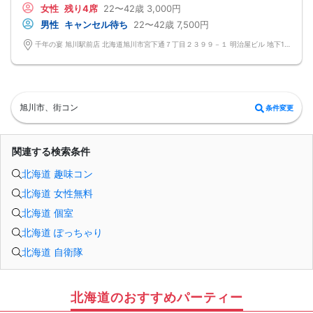
女性
残り4席
22〜42歳
3,000円
なんてことは絶対ありません！
プロフィールカードを活用し、「はじめまして」から会話を楽しみましょう。
男性
キャンセル待ち
22〜42歳
7,500円
★完全着席型・連絡先交換は自由★
完全着席型で席替えはできる限り行います。
千年の宴 旭川駅前店 北海道旭川市宮下通７丁目２３９９－１ 明治屋ビル 地下1階
席替えの５分前には連絡先交換を促すアナウンスをいたしますので、「連絡先交
換ができなかった」なんてことはありません。
（連絡先交換は席替え時間までに円滑に行ってください）
---------------------------
【お客様へのお願い】
1. ２名様以上でのご参加は必ず同性同士でお申し込みください。
旭川市、街コン
条件変更
2. 服装の指定はございません。多くのお客様はカジュアルな格好でおこしになら
れています。
3. 開催判断はイベント前日の時点で男性３名・女性３名以上のお申し込みからに
なりますが、当日に参加者のキャンセルで比率が崩れた場合や開催判断人数を下
関連する検索条件
回った場合、一切返金などの保証はいたしませんのでご了承ください。
4. イベントページ内の「お申し込み状況」等はキャンセルなどで当日の参加人
北海道 趣味コン
数、男女比率と異なる可能性がございます。
5. 当日は店舗の外ではなく店舗内で受付いたします。店内に入り店員に「街コン
北海道 女性無料
で来た」旨をお伝えください。
6. お釣りの用意はございませんので、出ないようにご準備お願いします。
北海道 個室
7. 当日は年齢確認のできる身分証をお持ちください。イベントの対象年齢でない
ことが発覚した場合、参加費を全額徴収し返金はいたしかねます。
北海道 ぽっちゃり
8. 15分以上の遅刻はキャンセルとみなす可能性があります。
北海道 自衛隊
9. 当日受付にお越しになってからのキャンセル、途中キャンセルは出来ません。
10. イベント中止に伴うユーザーへの返金額は、チケット代金となり、交通費、宿
泊費、通信費等の返金は行いません。
11. 領収書の発行はいたしかねます。
お申し込みが完了した時点で上記すべての事項に同意したと判断いたします。
北海道のおすすめパーティー
8/29(土)22-42夜恋活旭川