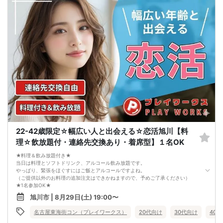
2. 服装の指定はございません。多くのお客様はカジュアルな格好でおこしになら
れています。
3. 開催判断はイベント前日の時点で男性３名・女性３名以上のお申し込みからに
なりますが、当日に参加者のキャンセルで比率が崩れた場合や開催判断人数を下
回った場合、一切返金などの保証はいたしませんのでご了承ください。
4. イベントページ内の「お申し込み状況」等はキャンセルなどで当日の参加人
数、男女比率と異なる可能性がございます。
5. 当日は店舗の外ではなく店舗内で受付いたします。店内に入り店員に「街コン
で来た」旨をお伝えください。
6. お釣りの用意はございませんので、出ないようにご準備お願いします。
7. 当日は年齢確認のできる身分証をお持ちください。イベントの対象年齢でない
ことが発覚した場合、参加費を全額徴収し返金はいたしかねます。
8. 15分以上の遅刻はキャンセルとみなす可能性があります。
9. 当日受付にお越しになってからのキャンセル、途中キャンセルは出来ません。
10. イベント中止に伴うユーザーへの返金額は、チケット代金となり、交通費、宿
泊費、通信費等の返金は行いません。
11. 領収書の発行はいたしかねます。
22-42歳限定☆幅広い人と出会える☆恋活旭川【料
お申し込みが完了した時点で上記すべての事項に同意したと判断いたします。
理☆飲放題付・連絡先交換あり・着席型】１名OK
8/22(土)アラサー夜コン旭川
★料理＆飲み放題付き★
当日は料理とソフトドリンク、アルコール飲み放題です。
やっぱり、緊張をほぐすにはご飯とアルコールですよね。
（ご提供以外のお料理の追加注文はできかねますので、予めご了承ください）
★1名参加OK★
他の1名参加の方とペアになりますし、友達作りにも最適です。
旭川市 | 8月29日(土) 19:00〜
基本的には２：２のグループトークとなります。
（１：１でのトークはございませんので、予めご了承ください）
名古屋東海街コン（プレイワークス）
20代向け
30代向け
40
★プロフィールカードにより会話のキッカケもバッチリ★
このカードのおかけで 終始無言で終わっちゃった・・・