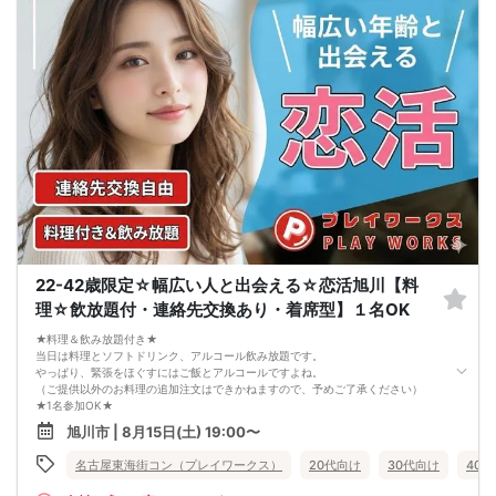
22-42歳限定☆幅広い人と出会える☆恋活旭川【料
理☆飲放題付・連絡先交換あり・着席型】１名OK
★料理＆飲み放題付き★
当日は料理とソフトドリンク、アルコール飲み放題です。
やっぱり、緊張をほぐすにはご飯とアルコールですよね。
（ご提供以外のお料理の追加注文はできかねますので、予めご了承ください）
★1名参加OK★
他の1名参加の方とペアになりますし、友達作りにも最適です。
旭川市 | 8月15日(土) 19:00〜
基本的には２：２のグループトークとなります。
（１：１でのトークはございませんので、予めご了承ください）
名古屋東海街コン（プレイワークス）
20代向け
30代向け
40
★プロフィールカードにより会話のキッカケもバッチリ★
このカードのおかけで 終始無言で終わっちゃった・・・