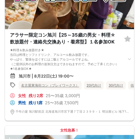
7. 当日は年齢確認のできる身分証をお持ちください。イベントの対象年齢でない
ことが発覚した場合、参加費を全額徴収し返金はいたしかねます。
8. 15分以上の遅刻はキャンセルとみなす可能性があります。
9. 当日受付にお越しになってからのキャンセル、途中キャンセルは出来ません。
10. イベント中止に伴うユーザーへの返金額は、チケット代金となり、交通費、宿
泊費、通信費等の返金は行いません。
11. 領収書の発行はいたしかねます。
アラサー限定コン旭川【25～35歳の男女・料理☆
お申し込みが完了した時点で上記すべての事項に同意したと判断いたします。
飲放題付・連絡先交換あり・着席型】１名参加OK
8/22(土)20代夜コン旭川
★料理＆飲み放題付き★
当日は料理とソフトドリンク、アルコール飲み放題です。
やっぱり、緊張をほぐすにはご飯とアルコールですよね。
（ご提供以外のお料理の追加注文はできかねますので、予めご了承ください）
★1名参加OK★
他の1名参加の方とペアになりますし、友達作りにも最適です。
旭川市 | 8月22日(土) 19:00〜
基本的には２：２のグループトークとなります。
（１：１でのトークはございませんので、予めご了承ください）
名古屋東海街コン（プレイワークス）
20代向け
30代向け
街コ
★プロフィールカードにより会話のキッカケもバッチリ★
このカードのおかけで 終始無言で終わっちゃった・・・
女性
残り2席
25〜35歳
3,000円
なんてことは絶対ありません！
プロフィールカードを活用し、「はじめまして」から会話を楽しみましょう。
男性
残り1席
25〜35歳
7,500円
★完全着席型・連絡先交換は自由★
完全着席型で席替えはできる限り行います。
千年の宴 旭川駅前店 北海道旭川市宮下通７丁目２３９９－１ 明治屋ビル 地下1階
席替えの５分前には連絡先交換を促すアナウンスをいたしますので、「連絡先交
換ができなかった」なんてことはありません。
（連絡先交換は席替え時間までに円滑に行ってください）
---------------------------
女性急募！
【お客様へのお願い】
1. ２名様以上でのご参加は必ず同性同士でお申し込みください。