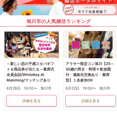
旭川市の人気婚活ランキング
～新しい恋の予感スタバギフ
アラサー限定コン旭川【25～
ト＆商品券が当たる～着席式
35歳の男女・料理☆飲放題
全員会話/WhiteKey AI
付・連絡先交換あり・着席
Matching/マッチングあり
型】１名参加OK
8月29日
19:00〜
旭川市
8月22日
19:00〜
旭川市
詳細を見る
詳細を見る