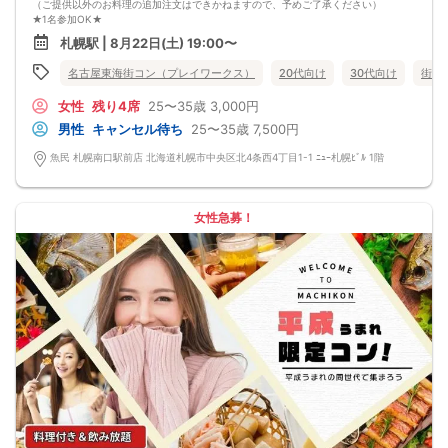
（ご提供以外のお料理の追加注文はできかねますので、予めご了承ください）
★1名参加OK★
他の1名参加の方とペアになりますし、友達作りにも最適です。
札幌駅 | 8月22日(土) 19:00〜
基本的には２：２のグループトークとなります。
（１：１でのトークはございませんので、予めご了承ください）
名古屋東海街コン（プレイワークス）
20代向け
30代向け
街コ
★プロフィールカードにより会話のキッカケもバッチリ★
このカードのおかけで 終始無言で終わっちゃった・・・
女性
残り4席
25〜35歳
3,000円
なんてことは絶対ありません！
プロフィールカードを活用し、「はじめまして」から会話を楽しみましょう。
男性
キャンセル待ち
25〜35歳
7,500円
★完全着席型・連絡先交換は自由★
完全着席型で席替えはできる限り行います。
魚民 札幌南口駅前店 北海道札幌市中央区北4条西4丁目1-1 ﾆｭｰ札幌ﾋﾞﾙ 1階
席替えの５分前には連絡先交換を促すアナウンスをいたしますので、「連絡先交
換ができなかった」なんてことはありません。
（連絡先交換は席替え時間までに円滑に行ってください）
---------------------------
女性急募！
【お客様へのお願い】
1. ２名様以上でのご参加は必ず同性同士でお申し込みください。
2. 服装の指定はございません。多くのお客様はカジュアルな格好でおこしになら
れています。
3. 開催判断はイベント前日の時点で男性３名・女性３名以上のお申し込みからに
なりますが、当日に参加者のキャンセルで比率が崩れた場合や開催判断人数を下
回った場合、一切返金などの保証はいたしませんのでご了承ください。
4. イベントページ内の「お申し込み状況」等はキャンセルなどで当日の参加人
数、男女比率と異なる可能性がございます。
5. 当日は店舗の外ではなく店舗内で受付いたします。店内に入り店員に「街コン
で来た」旨をお伝えください。
6. お釣りの用意はございませんので、出ないようにご準備お願いします。
7. 当日は年齢確認のできる身分証をお持ちください。イベントの対象年齢でない
ことが発覚した場合、参加費を全額徴収し返金はいたしかねます。
8. 15分以上の遅刻はキャンセルとみなす可能性があります。