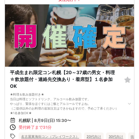
平成生まれ限定コン札幌【20～37歳の男女・料理
☆飲放題付・連絡先交換あり・着席型】１名参加
OK
★料理＆飲み放題付き★
当日は料理とソフトドリンク、アルコール飲み放題です。
やっぱり、緊張をほぐすにはご飯とアルコールですよね。
（ご提供以外のお料理の追加注文はできかねますので、予めご了承ください）
★1名参加OK★
他の1名参加の方とペアになりますし、友達作りにも最適です。
札幌駅 | 8月9日(日) 15:30〜
基本的には２：２のグループトークとなります。
受付終了まで31分
（１：１でのトークはございませんので、予めご了承ください）
★プロフィールカードにより会話のキッカケもバッチリ★
このカードのおかけで 終始無言で終わっちゃった・・・
名古屋東海街コン（プレイワークス）
20代向け
30代向け
街コ