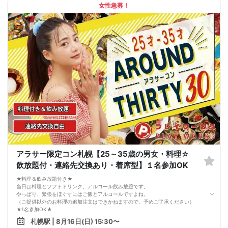
---------------------------
女性急募！
【お客様へのお願い】
1. ２名様以上でのご参加は必ず同性同士でお申し込みください。
2. 服装の指定はございません。多くのお客様はカジュアルな格好でおこしになら
れています。
3. 開催判断はイベント前日の時点で男性３名・女性３名以上のお申し込みからに
なりますが、当日に参加者のキャンセルで比率が崩れた場合や開催判断人数を下
回った場合、一切返金などの保証はいたしませんのでご了承ください。
4. イベントページ内の「お申し込み状況」等はキャンセルなどで当日の参加人
数、男女比率と異なる可能性がございます。
5. 当日は店舗の外ではなく店舗内で受付いたします。店内に入り店員に「街コン
で来た」旨をお伝えください。
6. お釣りの用意はございませんので、出ないようにご準備お願いします。
7. 当日は年齢確認のできる身分証をお持ちください。イベントの対象年齢でない
ことが発覚した場合、参加費を全額徴収し返金はいたしかねます。
8. 15分以上の遅刻はキャンセルとみなす可能性があります。
9. 当日受付にお越しになってからのキャンセル、途中キャンセルは出来ません。
10. イベント中止に伴うユーザーへの返金額は、チケット代金となり、交通費、宿
泊費、通信費等の返金は行いません。
11. 領収書の発行はいたしかねます。
アラサー限定コン札幌【25～35歳の男女・料理☆
お申し込みが完了した時点で上記すべての事項に同意したと判断いたします。
飲放題付・連絡先交換あり・着席型】１名参加OK
8/16(日)20代コン札幌
★料理＆飲み放題付き★
当日は料理とソフトドリンク、アルコール飲み放題です。
やっぱり、緊張をほぐすにはご飯とアルコールですよね。
（ご提供以外のお料理の追加注文はできかねますので、予めご了承ください）
★1名参加OK★
他の1名参加の方とペアになりますし、友達作りにも最適です。
札幌駅 | 8月16日(日) 15:30〜
基本的には２：２のグループトークとなります。