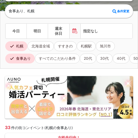
食事あり、札幌
条件変更
週末
今日
明日
指定なし
休日
札幌
北海道全域
すすきの
札幌駅
旭川市
食事あり
すべてのこだわり条件
20代
30代
40代
5
33
件の街コンイベント(札幌の食事あり)
女性先行中！