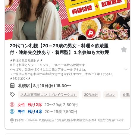
5. 当日は店舗の外ではなく店舗内で受付いたします。店内に入り店員に「街コン
で来た」旨をお伝えください。
6. お釣りの用意はございませんので、出ないようにご準備お願いします。
7. 当日は年齢確認のできる身分証をお持ちください。イベントの対象年齢でない
ことが発覚した場合、参加費を全額徴収し返金はいたしかねます。
8. 15分以上の遅刻はキャンセルとみなす可能性があります。
9. 当日受付にお越しになってからのキャンセル、途中キャンセルは出来ません。
10. イベント中止に伴うユーザーへの返金額は、チケット代金となり、交通費、宿
泊費、通信費等の返金は行いません。
11. 領収書の発行はいたしかねます。
20代コン札幌【20～29歳の男女・料理☆飲放題
お申し込みが完了した時点で上記すべての事項に同意したと判断いたします。
付・連絡先交換あり・着席型】１名参加も大歓迎
8/15(土)アラサー夜コン札幌
★料理＆飲み放題付き★
当日は料理とソフトドリンク、アルコール飲み放題です。
やっぱり、緊張をほぐすにはご飯とアルコールですよね。
（ご提供以外のお料理の追加注文はできかねますので、予めご了承ください）
★1名参加OK★
他の1名参加の方とペアになりますし、友達作りにも最適です。
札幌駅 | 8月16日(日) 15:30〜
基本的には２：２のグループトークとなります。
（１：１でのトークはございませんので、予めご了承ください）
名古屋東海街コン（プレイワークス）
20代向け
街コン
食事あ
★プロフィールカードにより会話のキッカケもバッチリ★
このカードのおかけで 終始無言で終わっちゃった・・・
女性
残り2席
20〜29歳
2,500円
なんてことは絶対ありません！
プロフィールカードを活用し、「はじめまして」から会話を楽しみましょう。
男性
残り4席
20〜29歳
7,500円
★完全着席型・連絡先交換は自由★
完全着席型で席替えはできる限り行います。
四季彩 -Shikisai- 札幌駅前店 北海道札幌市中央区北四条西4-1読売北海道ﾋﾞﾙ2階
席替えの５分前には連絡先交換を促すアナウンスをいたしますので、「連絡先交
換ができなかった」なんてことはありません。
（連絡先交換は席替え時間までに円滑に行ってください）