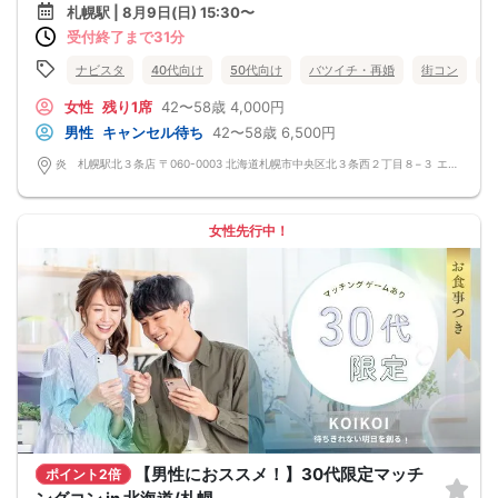
少人数開催の場合席替えがない場合もございます。
札幌駅 | 8月9日(日) 15:30〜
◆スタートから終わりまで、スタッフも同行しますので、一人参加の方や初参加
受付終了まで31分
の方も安心だと思います。
◆カップリング・プロフィールカードの記入はございません。
連絡先交換は自由となっておりますので気に入った方がおりましたら連絡先を交
ナビスタ
40代向け
50代向け
バツイチ・再婚
街コン
趣
換しておいてください。
最大人数・最少人数について
女性
残り1席
42〜58歳
4,000円
◆最少開催人数 男性2名・女性2名になります。
男性
キャンセル待ち
42〜58歳
6,500円
◆最大募集人数 男性10名・女性10名になります。
※但し、企画により変動する場合がございます。
炎 札幌駅北３条店 〒060-0003 北海道札幌市中央区北３条西２丁目８−３ エナビル 1F
◆開催人数につきましては、前月20人集まった企画でも、翌月6人くらいしか集
まらないこともあり、
集まり方は運営側も予測できない部分はございます。
楽しい会かどうかは、参加人数より、その時に参加される方の相性や人柄など要
女性先行中！
素が大きいです。
結局は、運次第のところはございます。
◆最少催行人数に満たない場合 開催前日23時までに最少催行人数に届かなかった
場合は開催中止とさせていただきます。
また天候や状況などにより中止されることがございます。
◆中止判断タイミングは開始前日の23時となりますが、申込者の直前のキャンセ
ルにより、直前でも中止になる場合もございます。
中止時も交通費など保証はございません。
◆ご予約の操作と同時に上述の注意事項に同意したものと致します。
コース料理
メニュー変更になる可能性ございます。
◆紅白えびせん
◆枝豆
◆生つくね塩ちゃんこ鍋
◆自家製鍋つくね、讃岐うどん
【男性におススメ！】30代限定マッチ
ポイント2倍
◆大根サラダ