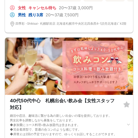
なんてことは絶対ありません！
プロフィールカードを活用し、「はじめまして」から会話を楽しみましょう。
女性
キャンセル待ち
20〜37歳
3,000円
★完全着席型・連絡先交換は自由★
男性
残り3席
20〜37歳
7,500円
完全着席型で席替えはできる限り行います。
席替えの５分前には連絡先交換を促すアナウンスをいたしますので、「連絡先交
四季彩 -Shikisai- 札幌駅前店 北海道札幌市中央区北四条西4-1読売北海道ﾋﾞﾙ2階
換ができなかった」なんてことはありません。
（連絡先交換は席替え時間までに円滑に行ってください）
---------------------------
【お客様へのお願い】
1. ２名様以上でのご参加は必ず同性同士でお申し込みください。
2. 服装の指定はございません。多くのお客様はカジュアルな格好でおこしになら
れています。
3. 開催判断はイベント前日の時点で男性３名・女性３名以上のお申し込みからに
なりますが、当日に参加者のキャンセルで比率が崩れた場合や開催判断人数を下
回った場合、一切返金などの保証はいたしませんのでご了承ください。
4. イベントページ内の「お申し込み状況」等はキャンセルなどで当日の参加人
数、男女比率と異なる可能性がございます。
5. 当日は店舗の外ではなく店舗内で受付いたします。店内に入り店員に「街コン
で来た」旨をお伝えください。
6. お釣りの用意はございませんので、出ないようにご準備お願いします。
7. 当日は年齢確認のできる身分証をお持ちください。イベントの対象年齢でない
ことが発覚した場合、参加費を全額徴収し返金はいたしかねます。
40代50代中心 札幌出会い飲み会【女性スタッフ
8. 15分以上の遅刻はキャンセルとみなす可能性があります。
対応】
9. 当日受付にお越しになってからのキャンセル、途中キャンセルは出来ません。
10. イベント中止に伴うユーザーへの返金額は、チケット代金となり、交通費、宿
婚活や恋活、趣味活に繋がる為の新しい出会いの場を提供しております。
泊費、通信費等の返金は行いません。
男女比率を調整しながら募集をしております。
11. 領収書の発行はいたしかねます。
◆参加費にコース料理+飲み放題代は含まれます。
お申し込みが完了した時点で上記すべての事項に同意したと判断いたします。
◆完全着席型で、普通の合コンのような感じです。
8/9(日)平成生まれ限定コン札幌
◆席替えは2回の予定でおりますので、ゆっくりお話しすることができます。