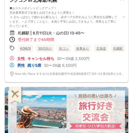
ングコン in 北海道/札幌
◆フライドポテト
◆名物！生つくね串
■おススメポイントピックアップ！
◆こだわりの塩ザンギ
完全着席形式で全員とお話できるように席替え！
◆〆の雑炊
→ 立ちっぱなしで疲れる心配もなく、必ずペアが作れるように男女比を調整して
◆本日のデザート
います。一人で浮くことなく、全員と平等にお話しできるよう、席替えも丁寧に
飲み放題
行っています。
生ビール、サワー、ソフトドリンクなど
会話を盛り上げるプロフィールシート！
札幌駅 | 8月11日(火・山の日) 13:45〜
→ 趣味や好みからスムーズに会話がスタート！「何を話そう…」と悩むことな
受付終了まで46時間
く、共通の話題で盛り上がれます。
自然なつながりをサポートするマッチングゲーム開催！
→ 恥ずかしがらずに気になる相手とつながれる！結果は本人だけにわかるように
KOIKOI
30代向け
街コン
食事あり
北海道
札幌駅
返却されるので安心です。
■最少催行人数
女性
キャンセル待ち
30〜39歳
2,500円
男女4対4
男性
残り5席
30〜39歳
6,500円
■中止判断タイミング
前日20時、または開催6時間前の時点で最少開催人数に満たない場合
New My Place すすきの(北海道札幌市中央区南6条西3丁目6−24 第2桂和ビル5階1号) 北海道札幌市中央区南6条西3丁目6−24 第2桂和ビル5階1号
■飲食
4品以上のコース料理＋アルコール含む飲み放題付き！
→ お酒が飲めない方にはソフトドリンクも豊富にご用意しています！