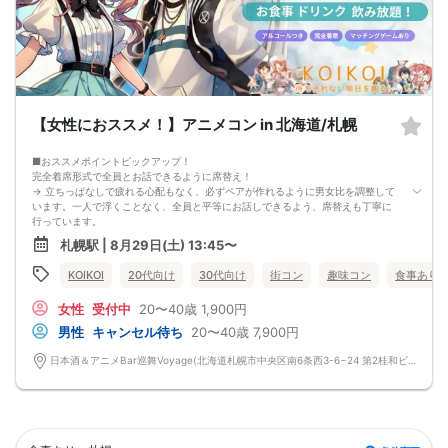
4. イベントページ内の「お申し込み状況」等はキャンセルなどで当日の参加人
数、男女比率と異なる可能性がございます。
5. 当日は店舗の外ではなく店舗内で受付いたします。店内に入り店員に「街コン
で来た」旨をお伝えください。
6. お釣りの用意はございませんので、出ないようにご準備お願いします。
7. 当日は年齢確認のできる身分証をお持ちください。イベントの対象年齢でない
ことが発覚した場合、参加費を全額徴収し返金はいたしかねます。
8. 15分以上の遅刻はキャンセルとみなす可能性があります。
【女性におススメ！】アニメコン in 北海道/札幌
9. 当日受付にお越しになってからのキャンセル、途中キャンセルは出来ません。
10. イベント中止に伴うユーザーへの返金額は、チケット代金となり、交通費、宿
■おススメポイントピックアップ！
泊費、通信費等の返金は行いません。
完全着席形式で全員とお話できるように席替え！
11. 領収書の発行はいたしかねます。
→ 立ちっぱなしで疲れる心配もなく、必ずペアが作れるように男女比を調整して
お申し込みが完了した時点で上記すべての事項に同意したと判断いたします。
います。一人で浮くことなく、全員と平等にお話しできるよう、席替えも丁寧に
8/23(日)30代メイン夜コン札幌
行っています。
会話を盛り上げるプロフィールシート＆アニメ一覧表！
札幌駅 | 8月29日(土) 13:45〜
→ 趣味や好みからスムーズに会話がスタート！「何を話そう…」と悩むことな
く、共通の話題で盛り上がれます。
KOIKOI
20代向け
30代向け
街コン
趣味コン
食事あり
自然なつながりをサポートするマッチングゲーム開催！
→ 恥ずかしがらずに気になる相手とつながれる！結果は本人だけにわかるように
女性
受付中
20〜40歳
1,900円
返却されるので安心です。
■最少催行人数
男性
キャンセル待ち
20〜40歳
7,900円
男女4対4
■中止判断タイミング
日本酒＆アニメBar巡舞Voyage(北海道札幌市中央区南6条西3-6−24 第2桂和ビル5階) 北海道札幌市中央区南6条西3-6−24 第2桂和ビル5階
前日20時、または開催6時間前の時点で最少開催人数に満たない場合
■飲食
4品以上のコース料理＋アルコール含む飲み放題付き！
→ お酒が飲めない方にはソフトドリンクも豊富にご用意しています！