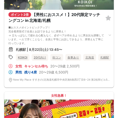
6. お釣りの用意はございませんので、出ないようにご準備お願いします。
7. 当日は年齢確認のできる身分証をお持ちください。イベントの対象年齢でない
ことが発覚した場合、参加費を全額徴収し返金はいたしかねます。
【男性におススメ！】20代限定マッチ
ポイント2倍
8. 15分以上の遅刻はキャンセルとみなす可能性があります。
9. 当日受付にお越しになってからのキャンセル、途中キャンセルは出来ません。
ングコン in 北海道/札幌
10. イベント中止に伴うユーザーへの返金額は、チケット代金となり、交通費、宿
泊費、通信費等の返金は行いません。
■おススメポイントピックアップ！
11. 領収書の発行はいたしかねます。
完全着席形式で全員とお話できるように席替え！
お申し込みが完了した時点で上記すべての事項に同意したと判断いたします。
→ 立ちっぱなしで疲れる心配もなく、必ずペアが作れるように男女比を調整して
8/16(日)30代メイン夜コン札幌
います。一人で浮くことなく、全員と平等にお話しできるよう、席替えも丁寧に
行っています。
会話を盛り上げるプロフィールシート！
札幌駅 | 8月22日(土) 13:45〜
→ 趣味や好みからスムーズに会話がスタート！「何を話そう…」と悩むことな
く、共通の話題で盛り上がれます。
KOIKOI
20代向け
街コン
食事あり
北海道
札幌駅
自然なつながりをサポートするマッチングゲーム開催！
→ 恥ずかしがらずに気になる相手とつながれる！結果は本人だけにわかるように
女性
キャンセル待ち
20〜29歳
2,500円
返却されるので安心です。
■最少催行人数
男性
残り4席
20〜29歳
6,500円
男女4対4
■中止判断タイミング
New My Place すすきの(北海道札幌市中央区南6条西3丁目6−24 第2桂和ビル5階1号) 北海道札幌市中央区南6条西3丁目6−24 第2桂和ビル5階1号
前日20時、または開催6時間前の時点で最少開催人数に満たない場合
■飲食
4品以上のコース料理＋アルコール含む飲み放題付き！
→ お酒が飲めない方にはソフトドリンクも豊富にご用意しています！
女性急募！