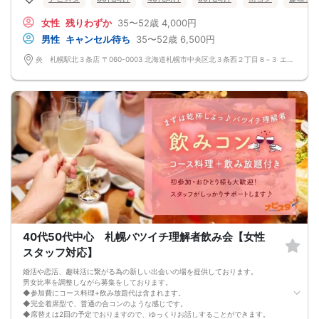
◆カップリング・プロフィールカードの記入はございません。
連絡先交換は自由となっておりますので気に入った方がおりましたら連絡先を交
女性
残りわずか
35〜52歳
4,000円
換しておいてください。
最大人数・最少人数について
男性
キャンセル待ち
35〜52歳
6,500円
◆最少開催人数 男性2名・女性2名になります。
◆最大募集人数 男性10名・女性10名になります。
炎 札幌駅北３条店 〒060-0003 北海道札幌市中央区北３条西２丁目８−３ エナビル 1F
※但し、企画により変動する場合がございます。
◆開催人数につきましては、前月20人集まった企画でも、翌月6人くらいしか集
まらないこともあり、
集まり方は運営側も予測できない部分はございます。
楽しい会かどうかは、参加人数より、その時に参加される方の相性や人柄など要
素が大きいです。
結局は、運次第のところはございます。
◆最少催行人数に満たない場合 開催前日23時までに最少催行人数に届かなかった
場合は開催中止とさせていただきます。
また天候や状況などにより中止されることがございます。
◆中止判断タイミングは開始前日の23時となりますが、申込者の直前のキャンセ
ルにより、直前でも中止になる場合もございます。
中止時も交通費など保証はございません。
◆ご予約の操作と同時に上述の注意事項に同意したものと致します。
コース料理
メニュー変更になる可能性ございます。
40代50代中心 札幌バツイチ理解者飲み会【女性
◆紅白えびせん
◆枝豆
スタッフ対応】
◆生つくね塩ちゃんこ鍋
◆自家製鍋つくね、讃岐うどん
婚活や恋活、趣味活に繋がる為の新しい出会いの場を提供しております。
◆大根サラダ
男女比率を調整しながら募集をしております。
◆フライドポテト
◆参加費にコース料理+飲み放題代は含まれます。
◆名物！生つくね串
◆完全着席型で、普通の合コンのような感じです。
◆こだわりの塩ザンギ
◆席替えは2回の予定でおりますので、ゆっくりお話しすることができます。