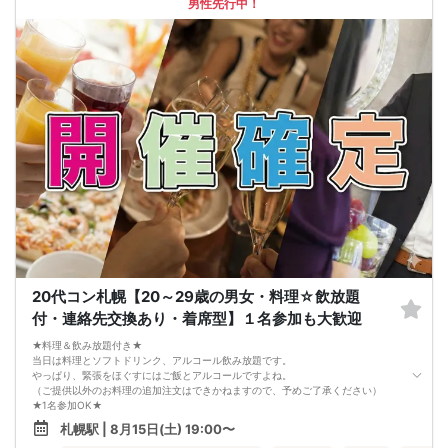
集まり方は運営側も予測できない部分はございます。
男性先行中！
楽しい会かどうかは、参加人数より、その時に参加される方の相性や人柄など要
素が大きいです。
結局は、運次第のところはございます。
◆最少催行人数に満たない場合 開催前日23時までに最少催行人数に届かなかった
場合は開催中止とさせていただきます。
また天候や状況などにより中止されることがございます。
◆中止判断タイミングは開始前日の23時となりますが、申込者の直前のキャンセ
ルにより、直前でも中止になる場合もございます。
中止時も交通費など保証はございません。
◆ご予約の操作と同時に上述の注意事項に同意したものと致します。
コース料理
メニュー変更になる可能性ございます。
◆紅白えびせん
◆枝豆
◆生つくね塩ちゃんこ鍋
◆自家製鍋つくね、讃岐うどん
◆大根サラダ
◆フライドポテト
◆名物！生つくね串
20代コン札幌【20～29歳の男女・料理☆飲放題
◆こだわりの塩ザンギ
付・連絡先交換あり・着席型】１名参加も大歓迎
◆〆の雑炊
◆本日のデザート
★料理＆飲み放題付き★
飲み放題
当日は料理とソフトドリンク、アルコール飲み放題です。
生ビール、サワー、ソフトドリンクなど
やっぱり、緊張をほぐすにはご飯とアルコールですよね。
（ご提供以外のお料理の追加注文はできかねますので、予めご了承ください）
★1名参加OK★
他の1名参加の方とペアになりますし、友達作りにも最適です。
札幌駅 | 8月15日(土) 19:00〜
基本的には２：２のグループトークとなります。