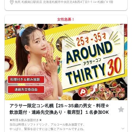
完全着席型で席替えはできる限り行います。
魚民 札幌南口駅前店 北海道札幌市中央区北4条西4丁目1-1 ﾆｭｰ札幌ﾋﾞﾙ 1階
席替えの５分前には連絡先交換を促すアナウンスをいたしますので、「連絡先交
換ができなかった」なんてことはありません。
（連絡先交換は席替え時間までに円滑に行ってください）
---------------------------
女性急募！
【お客様へのお願い】
1. ２名様以上でのご参加は必ず同性同士でお申し込みください。
2. 服装の指定はございません。多くのお客様はカジュアルな格好でおこしになら
れています。
3. 開催判断はイベント前日の時点で男性３名・女性３名以上のお申し込みからに
なりますが、当日に参加者のキャンセルで比率が崩れた場合や開催判断人数を下
回った場合、一切返金などの保証はいたしませんのでご了承ください。
4. イベントページ内の「お申し込み状況」等はキャンセルなどで当日の参加人
数、男女比率と異なる可能性がございます。
5. 当日は店舗の外ではなく店舗内で受付いたします。店内に入り店員に「街コン
で来た」旨をお伝えください。
6. お釣りの用意はございませんので、出ないようにご準備お願いします。
7. 当日は年齢確認のできる身分証をお持ちください。イベントの対象年齢でない
ことが発覚した場合、参加費を全額徴収し返金はいたしかねます。
8. 15分以上の遅刻はキャンセルとみなす可能性があります。
9. 当日受付にお越しになってからのキャンセル、途中キャンセルは出来ません。
10. イベント中止に伴うユーザーへの返金額は、チケット代金となり、交通費、宿
泊費、通信費等の返金は行いません。
11. 領収書の発行はいたしかねます。
アラサー限定コン札幌【25～35歳の男女・料理☆
お申し込みが完了した時点で上記すべての事項に同意したと判断いたします。
飲放題付・連絡先交換あり・着席型】１名参加OK
8/22(土)20代夜コン札幌
★料理＆飲み放題付き★
当日は料理とソフトドリンク、アルコール飲み放題です。
やっぱり、緊張をほぐすにはご飯とアルコールですよね。