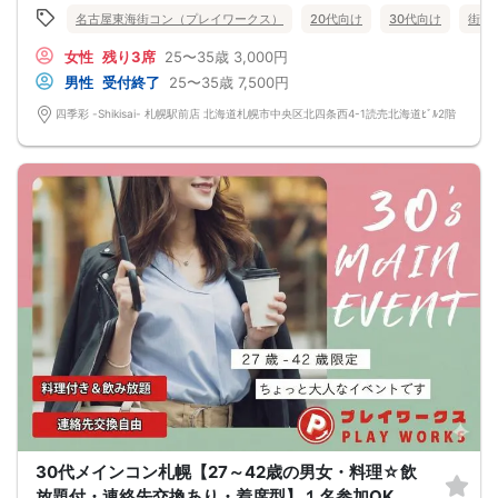
（１：１でのトークはございませんので、予めご了承ください）
名古屋東海街コン（プレイワークス）
20代向け
30代向け
街コ
★プロフィールカードにより会話のキッカケもバッチリ★
このカードのおかけで 終始無言で終わっちゃった・・・
女性
残り3席
25〜35歳
3,000円
なんてことは絶対ありません！
プロフィールカードを活用し、「はじめまして」から会話を楽しみましょう。
男性
受付終了
25〜35歳
7,500円
★完全着席型・連絡先交換は自由★
完全着席型で席替えはできる限り行います。
四季彩 -Shikisai- 札幌駅前店 北海道札幌市中央区北四条西4-1読売北海道ﾋﾞﾙ2階
席替えの５分前には連絡先交換を促すアナウンスをいたしますので、「連絡先交
換ができなかった」なんてことはありません。
（連絡先交換は席替え時間までに円滑に行ってください）
---------------------------
【お客様へのお願い】
1. ２名様以上でのご参加は必ず同性同士でお申し込みください。
2. 服装の指定はございません。多くのお客様はカジュアルな格好でおこしになら
れています。
3. 開催判断はイベント前日の時点で男性３名・女性３名以上のお申し込みからに
なりますが、当日に参加者のキャンセルで比率が崩れた場合や開催判断人数を下
回った場合、一切返金などの保証はいたしませんのでご了承ください。
4. イベントページ内の「お申し込み状況」等はキャンセルなどで当日の参加人
数、男女比率と異なる可能性がございます。
5. 当日は店舗の外ではなく店舗内で受付いたします。店内に入り店員に「街コン
で来た」旨をお伝えください。
6. お釣りの用意はございませんので、出ないようにご準備お願いします。
7. 当日は年齢確認のできる身分証をお持ちください。イベントの対象年齢でない
ことが発覚した場合、参加費を全額徴収し返金はいたしかねます。
8. 15分以上の遅刻はキャンセルとみなす可能性があります。
9. 当日受付にお越しになってからのキャンセル、途中キャンセルは出来ません。
10. イベント中止に伴うユーザーへの返金額は、チケット代金となり、交通費、宿
30代メインコン札幌【27～42歳の男女・料理☆飲
泊費、通信費等の返金は行いません。
放題付・連絡先交換あり・着席型】１名参加OK
11. 領収書の発行はいたしかねます。