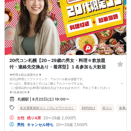
20代コン札幌【20～29歳の男女・料理☆飲放題
付・連絡先交換あり・着席型】１名参加も大歓迎
★料理＆飲み放題付き★
当日は料理とソフトドリンク、アルコール飲み放題です。
やっぱり、緊張をほぐすにはご飯とアルコールですよね。
（ご提供以外のお料理の追加注文はできかねますので、予めご了承ください）
★1名参加OK★
他の1名参加の方とペアになりますし、友達作りにも最適です。
札幌駅 | 8月22日(土) 19:00〜
基本的には２：２のグループトークとなります。
（１：１でのトークはございませんので、予めご了承ください）
名古屋東海街コン（プレイワークス）
20代向け
街コン
食事あ
★プロフィールカードにより会話のキッカケもバッチリ★
このカードのおかけで 終始無言で終わっちゃった・・・
女性
残り4席
20〜29歳
2,500円
なんてことは絶対ありません！
プロフィールカードを活用し、「はじめまして」から会話を楽しみましょう。
男性
キャンセル待ち
20〜29歳
7,500円
★完全着席型・連絡先交換は自由★