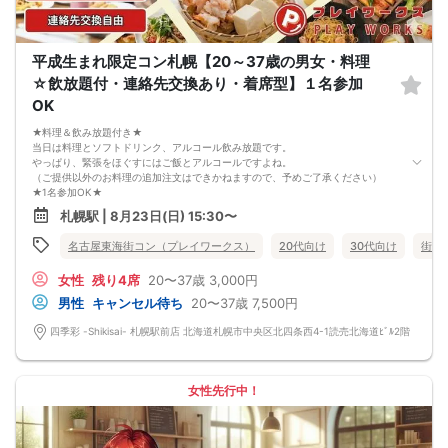
9. 当日受付にお越しになってからのキャンセル、途中キャンセルは出来ません。
10. イベント中止に伴うユーザーへの返金額は、チケット代金となり、交通費、宿
泊費、通信費等の返金は行いません。
11. 領収書の発行はいたしかねます。
平成生まれ限定コン札幌【20～37歳の男女・料理
お申し込みが完了した時点で上記すべての事項に同意したと判断いたします。
☆飲放題付・連絡先交換あり・着席型】１名参加
8/22(土)アラサー夜コン札幌
OK
★料理＆飲み放題付き★
当日は料理とソフトドリンク、アルコール飲み放題です。
やっぱり、緊張をほぐすにはご飯とアルコールですよね。
（ご提供以外のお料理の追加注文はできかねますので、予めご了承ください）
★1名参加OK★
他の1名参加の方とペアになりますし、友達作りにも最適です。
札幌駅 | 8月23日(日) 15:30〜
基本的には２：２のグループトークとなります。
（１：１でのトークはございませんので、予めご了承ください）
名古屋東海街コン（プレイワークス）
20代向け
30代向け
街コ
★プロフィールカードにより会話のキッカケもバッチリ★
このカードのおかけで 終始無言で終わっちゃった・・・
女性
残り4席
20〜37歳
3,000円
なんてことは絶対ありません！
プロフィールカードを活用し、「はじめまして」から会話を楽しみましょう。
男性
キャンセル待ち
20〜37歳
7,500円
★完全着席型・連絡先交換は自由★
完全着席型で席替えはできる限り行います。
四季彩 -Shikisai- 札幌駅前店 北海道札幌市中央区北四条西4-1読売北海道ﾋﾞﾙ2階
席替えの５分前には連絡先交換を促すアナウンスをいたしますので、「連絡先交
換ができなかった」なんてことはありません。
（連絡先交換は席替え時間までに円滑に行ってください）
---------------------------
女性先行中！
【お客様へのお願い】
1. ２名様以上でのご参加は必ず同性同士でお申し込みください。
2. 服装の指定はございません。多くのお客様はカジュアルな格好でおこしになら
れています。