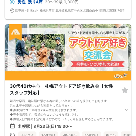
プロフィールカードを活用し、「はじめまして」から会話を楽しみましょう。
男性
残り4席
20〜39歳
9,000円
★完全着席型・連絡先交換は自由★
完全着席型で席替えはできる限り行います。
四季彩 -Shikisai- 札幌駅前店 北海道札幌市中央区北四条西4-1読売北海道ﾋﾞﾙ2階
席替えの５分前には連絡先交換を促すアナウンスをいたしますので、「連絡先交
換ができなかった」なんてことはありません。
（連絡先交換は席替え時間までに円滑に行ってください）
---------------------------
【お客様へのお願い】
1. ２名様以上でのご参加は必ず同性同士でお申し込みください。
2. 服装の指定はございません。多くのお客様はカジュアルな格好でおこしになら
れています。
3. 開催判断はイベント前日の時点で男性３名・女性３名以上のお申し込みからに
なりますが、当日に参加者のキャンセルで比率が崩れた場合や開催判断人数を下
回った場合、一切返金などの保証はいたしませんのでご了承ください。
4. イベントページ内の「お申し込み状況」等はキャンセルなどで当日の参加人
数、男女比率と異なる可能性がございます。
5. 当日は店舗の外ではなく店舗内で受付いたします。店内に入り店員に「街コン
で来た」旨をお伝えください。
6. お釣りの用意はございませんので、出ないようにご準備お願いします。
30代40代中心 札幌アウトドア好き飲み会【女性
7. 当日は年齢確認のできる身分証をお持ちください。イベントの対象年齢でない
ことが発覚した場合、参加費を全額徴収し返金はいたしかねます。
スタッフ対応】
8. 15分以上の遅刻はキャンセルとみなす可能性があります。
9. 当日受付にお越しになってからのキャンセル、途中キャンセルは出来ません。
婚活や恋活、趣味活に繋がる為の新しい出会いの場を提供しております。
10. イベント中止に伴うユーザーへの返金額は、チケット代金となり、交通費、宿
男女比率を調整しながら募集をしております。
泊費、通信費等の返金は行いません。
◆参加費にコース料理+飲み放題代は含まれます。
11. 領収書の発行はいたしかねます。
◆完全着席型で、普通の合コンのような感じです。
お申し込みが完了した時点で上記すべての事項に同意したと判断いたします。
◆席替えは2回の予定でおりますので、ゆっくりお話しすることができます。
8/23(日)20-39アニメ好きコン札幌
少人数開催の場合席替えがない場合もございます。
札幌駅 | 8月23日(日) 15:30〜
◆スタートから終わりまで、スタッフも同行しますので、一人参加の方や初参加
の方も安心だと思います。
ナビスタ
30代向け
40代向け
50代向け
街コン
趣味コ