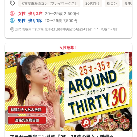
（１：１でのトークはございませんので、予めご了承ください）
名古屋東海街コン（プレイワークス）
20代向け
街コン
食事あ
★プロフィールカードにより会話のキッカケもバッチリ★
このカードのおかけで 終始無言で終わっちゃった・・・
女性
残り2席
20〜29歳
2,500円
なんてことは絶対ありません！
プロフィールカードを活用し、「はじめまして」から会話を楽しみましょう。
男性
残り1席
20〜29歳
7,500円
★完全着席型・連絡先交換は自由★
完全着席型で席替えはできる限り行います。
魚民 札幌南口駅前店 北海道札幌市中央区北4条西4丁目1-1 ﾆｭｰ札幌ﾋﾞﾙ 1階
席替えの５分前には連絡先交換を促すアナウンスをいたしますので、「連絡先交
換ができなかった」なんてことはありません。
（連絡先交換は席替え時間までに円滑に行ってください）
---------------------------
女性急募！
【お客様へのお願い】
1. ２名様以上でのご参加は必ず同性同士でお申し込みください。
2. 服装の指定はございません。多くのお客様はカジュアルな格好でおこしになら
れています。
3. 開催判断はイベント前日の時点で男性３名・女性３名以上のお申し込みからに
なりますが、当日に参加者のキャンセルで比率が崩れた場合や開催判断人数を下
回った場合、一切返金などの保証はいたしませんのでご了承ください。
4. イベントページ内の「お申し込み状況」等はキャンセルなどで当日の参加人
数、男女比率と異なる可能性がございます。
5. 当日は店舗の外ではなく店舗内で受付いたします。店内に入り店員に「街コン
で来た」旨をお伝えください。
6. お釣りの用意はございませんので、出ないようにご準備お願いします。
7. 当日は年齢確認のできる身分証をお持ちください。イベントの対象年齢でない
ことが発覚した場合、参加費を全額徴収し返金はいたしかねます。
8. 15分以上の遅刻はキャンセルとみなす可能性があります。
9. 当日受付にお越しになってからのキャンセル、途中キャンセルは出来ません。
10. イベント中止に伴うユーザーへの返金額は、チケット代金となり、交通費、宿
泊費、通信費等の返金は行いません。
11. 領収書の発行はいたしかねます。
アラサー限定コン札幌【25～35歳の男女・料理☆