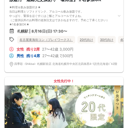
お申し込みが完了した時点で上記すべての事項に同意したと判断いたします。
★料理＆飲み放題付き★
8/16(日)アラサーコン札幌
当日は料理とソフトドリンク、アルコール飲み放題です。
やっぱり、緊張をほぐすにはご飯とアルコールですよね。
（ご提供以外のお料理の追加注文はできかねますので、予めご了承ください）
★1名参加OK★
他の1名参加の方とペアになりますし、友達作りにも最適です。
札幌駅 | 8月16日(日) 17:30〜
基本的には２：２のグループトークとなります。
（１：１でのトークはございませんので、予めご了承ください）
名古屋東海街コン（プレイワークス）
20代向け
30代向け
40
★プロフィールカードにより会話のキッカケもバッチリ★
このカードのおかけで 終始無言で終わっちゃった・・・
女性
残り2席
27〜42歳
3,000円
なんてことは絶対ありません！
プロフィールカードを活用し、「はじめまして」から会話を楽しみましょう。
男性
残り4席
27〜42歳
7,500円
★完全着席型・連絡先交換は自由★
完全着席型で席替えはできる限り行います。
四季彩 -Shikisai- 札幌駅前店 北海道札幌市中央区北四条西4-1読売北海道ﾋﾞﾙ2階
席替えの５分前には連絡先交換を促すアナウンスをいたしますので、「連絡先交
換ができなかった」なんてことはありません。
（連絡先交換は席替え時間までに円滑に行ってください）
---------------------------
女性先行中！
【お客様へのお願い】
1. ２名様以上でのご参加は必ず同性同士でお申し込みください。
2. 服装の指定はございません。多くのお客様はカジュアルな格好でおこしになら
れています。
3. 開催判断はイベント前日の時点で男性３名・女性３名以上のお申し込みからに
なりますが、当日に参加者のキャンセルで比率が崩れた場合や開催判断人数を下
回った場合、一切返金などの保証はいたしませんのでご了承ください。
4. イベントページ内の「お申し込み状況」等はキャンセルなどで当日の参加人
数、男女比率と異なる可能性がございます。
5. 当日は店舗の外ではなく店舗内で受付いたします。店内に入り店員に「街コン
で来た」旨をお伝えください。