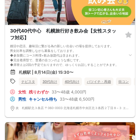
◆中止判断タイミングは開始前日の23時となりますが、申込者の直前のキャンセ
ルにより、直前でも中止になる場合もございます。
中止時も交通費など保証はございません。
◆ご予約の操作と同時に上述の注意事項に同意したものと致します。
コース料理
メニュー変更になる可能性ございます。
30代40代中心 札幌旅行好き飲み会【女性スタッ
◆紅白えびせん
◆枝豆
フ対応】
◆生つくね塩ちゃんこ鍋
◆自家製鍋つくね、讃岐うどん
婚活や恋活、趣味活に繋がる為の新しい出会いの場を提供しております。
◆大根サラダ
男女比率を調整しながら募集をしております。
◆フライドポテト
◆参加費にコース料理+飲み放題代は含まれます。
◆名物！生つくね串
◆完全着席型で、普通の合コンのような感じです。
◆こだわりの塩ザンギ
◆席替えは2回の予定でおりますので、ゆっくりお話しすることができます。
◆〆の雑炊
少人数開催の場合席替えがない場合もございます。
札幌駅 | 8月14日(金) 15:30〜
◆本日のデザート
◆スタートから終わりまで、スタッフも同行しますので、一人参加の方や初参加
飲み放題
の方も安心だと思います。
ナビスタ
30代向け
40代向け
バツイチ・再婚
街コン
趣
生ビール、サワー、ソフトドリンクなど
◆カップリング・プロフィールカードの記入はございません。
連絡先交換は自由となっておりますので気に入った方がおりましたら連絡先を交
女性
残りわずか
33〜48歳
4,000円
換しておいてください。
最大人数・最少人数について
男性
キャンセル待ち
33〜48歳
6,500円
◆最少開催人数 男性2名・女性2名になります。
◆最大募集人数 男性10名・女性10名になります。
炎 札幌駅北３条店 〒060-0003 北海道札幌市中央区北３条西２丁目８−３ エナビル 1F
※但し、企画により変動する場合がございます。
◆開催人数につきましては、前月20人集まった企画でも、翌月6人くらいしか集
まらないこともあり、
集まり方は運営側も予測できない部分はございます。
楽しい会かどうかは、参加人数より、その時に参加される方の相性や人柄など要
素が大きいです。
結局は、運次第のところはございます。