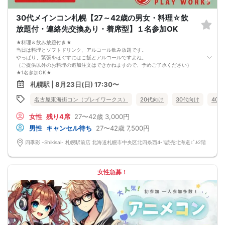
◆フライドポテト
◆名物！生つくね串
30代メインコン札幌【27～42歳の男女・料理☆飲
◆こだわりの塩ザンギ
放題付・連絡先交換あり・着席型】１名参加OK
◆〆の雑炊
◆本日のデザート
★料理＆飲み放題付き★
飲み放題
当日は料理とソフトドリンク、アルコール飲み放題です。
生ビール、サワー、ソフトドリンクなど
やっぱり、緊張をほぐすにはご飯とアルコールですよね。
（ご提供以外のお料理の追加注文はできかねますので、予めご了承ください）
★1名参加OK★
他の1名参加の方とペアになりますし、友達作りにも最適です。
札幌駅 | 8月23日(日) 17:30〜
基本的には２：２のグループトークとなります。
（１：１でのトークはございませんので、予めご了承ください）
名古屋東海街コン（プレイワークス）
20代向け
30代向け
40
★プロフィールカードにより会話のキッカケもバッチリ★
このカードのおかけで 終始無言で終わっちゃった・・・
女性
残り4席
27〜42歳
3,000円
なんてことは絶対ありません！
プロフィールカードを活用し、「はじめまして」から会話を楽しみましょう。
男性
キャンセル待ち
27〜42歳
7,500円
★完全着席型・連絡先交換は自由★
完全着席型で席替えはできる限り行います。
四季彩 -Shikisai- 札幌駅前店 北海道札幌市中央区北四条西4-1読売北海道ﾋﾞﾙ2階
席替えの５分前には連絡先交換を促すアナウンスをいたしますので、「連絡先交
換ができなかった」なんてことはありません。
（連絡先交換は席替え時間までに円滑に行ってください）
---------------------------
女性急募！
【お客様へのお願い】
1. ２名様以上でのご参加は必ず同性同士でお申し込みください。
2. 服装の指定はございません。多くのお客様はカジュアルな格好でおこしになら
れています。
3. 開催判断はイベント前日の時点で男性３名・女性３名以上のお申し込みからに
なりますが、当日に参加者のキャンセルで比率が崩れた場合や開催判断人数を下
回った場合、一切返金などの保証はいたしませんのでご了承ください。