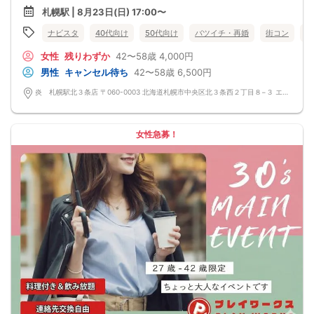
◆〆の雑炊
少人数開催の場合席替えがない場合もございます。
札幌駅 | 8月23日(日) 17:00〜
◆本日のデザート
◆スタートから終わりまで、スタッフも同行しますので、一人参加の方や初参加
飲み放題
の方も安心だと思います。
ナビスタ
40代向け
50代向け
バツイチ・再婚
街コン
趣
生ビール、サワー、ソフトドリンクなど
◆カップリング・プロフィールカードの記入はございません。
連絡先交換は自由となっておりますので気に入った方がおりましたら連絡先を交
女性
残りわずか
42〜58歳
4,000円
換しておいてください。
最大人数・最少人数について
男性
キャンセル待ち
42〜58歳
6,500円
◆最少開催人数 男性2名・女性2名になります。
◆最大募集人数 男性10名・女性10名になります。
炎 札幌駅北３条店 〒060-0003 北海道札幌市中央区北３条西２丁目８−３ エナビル 1F
※但し、企画により変動する場合がございます。
◆開催人数につきましては、前月20人集まった企画でも、翌月6人くらいしか集
まらないこともあり、
集まり方は運営側も予測できない部分はございます。
女性急募！
楽しい会かどうかは、参加人数より、その時に参加される方の相性や人柄など要
素が大きいです。
結局は、運次第のところはございます。
◆最少催行人数に満たない場合 開催前日23時までに最少催行人数に届かなかった
場合は開催中止とさせていただきます。
また天候や状況などにより中止されることがございます。
◆中止判断タイミングは開始前日の23時となりますが、申込者の直前のキャンセ
ルにより、直前でも中止になる場合もございます。
中止時も交通費など保証はございません。
◆ご予約の操作と同時に上述の注意事項に同意したものと致します。
コース料理
メニュー変更になる可能性ございます。
◆紅白えびせん
◆枝豆
◆生つくね塩ちゃんこ鍋
◆自家製鍋つくね、讃岐うどん
◆大根サラダ