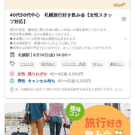
40代50代中心 札幌旅行好き飲み会【女性スタッ
フ対応】
婚活や恋活、趣味活に繋がる為の新しい出会いの場を提供しております。
男女比率を調整しながら募集をしております。
◆参加費にコース料理+飲み放題代は含まれます。
◆完全着席型で、普通の合コンのような感じです。
◆席替えは2回の予定でおりますので、ゆっくりお話しすることができます。
少人数開催の場合席替えがない場合もございます。
札幌駅 | 8月14日(金) 14:00〜
◆スタートから終わりまで、スタッフも同行しますので、一人参加の方や初参加
の方も安心だと思います。
ナビスタ
50代向け
バツイチ・再婚
街コン
趣味コン
食
◆カップリング・プロフィールカードの記入はございません。
連絡先交換は自由となっておりますので気に入った方がおりましたら連絡先を交
女性
残りわずか
45〜62歳
4,000円
換しておいてください。
最大人数・最少人数について
男性
キャンセル待ち
45〜62歳
6,500円
◆最少開催人数 男性2名・女性2名になります。
◆最大募集人数 男性10名・女性10名になります。
炎 札幌駅北３条店 〒060-0003 北海道札幌市中央区北３条西２丁目８−３ エナビル 1F
※但し、企画により変動する場合がございます。
◆開催人数につきましては、前月20人集まった企画でも、翌月6人くらいしか集
まらないこともあり、
集まり方は運営側も予測できない部分はございます。
楽しい会かどうかは、参加人数より、その時に参加される方の相性や人柄など要
素が大きいです。
結局は、運次第のところはございます。
◆最少催行人数に満たない場合 開催前日23時までに最少催行人数に届かなかった
場合は開催中止とさせていただきます。
また天候や状況などにより中止されることがございます。