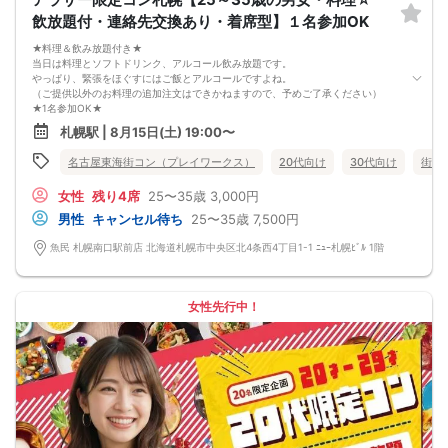
お申し込みが完了した時点で上記すべての事項に同意したと判断いたします。
飲放題付・連絡先交換あり・着席型】１名参加OK
8/15(土)20代夜コン札幌
★料理＆飲み放題付き★
当日は料理とソフトドリンク、アルコール飲み放題です。
やっぱり、緊張をほぐすにはご飯とアルコールですよね。
（ご提供以外のお料理の追加注文はできかねますので、予めご了承ください）
★1名参加OK★
他の1名参加の方とペアになりますし、友達作りにも最適です。
札幌駅 | 8月15日(土) 19:00〜
基本的には２：２のグループトークとなります。
（１：１でのトークはございませんので、予めご了承ください）
名古屋東海街コン（プレイワークス）
20代向け
30代向け
街コ
★プロフィールカードにより会話のキッカケもバッチリ★
このカードのおかけで 終始無言で終わっちゃった・・・
女性
残り4席
25〜35歳
3,000円
なんてことは絶対ありません！
プロフィールカードを活用し、「はじめまして」から会話を楽しみましょう。
男性
キャンセル待ち
25〜35歳
7,500円
★完全着席型・連絡先交換は自由★
完全着席型で席替えはできる限り行います。
魚民 札幌南口駅前店 北海道札幌市中央区北4条西4丁目1-1 ﾆｭｰ札幌ﾋﾞﾙ 1階
席替えの５分前には連絡先交換を促すアナウンスをいたしますので、「連絡先交
換ができなかった」なんてことはありません。
（連絡先交換は席替え時間までに円滑に行ってください）
---------------------------
女性先行中！
【お客様へのお願い】
1. ２名様以上でのご参加は必ず同性同士でお申し込みください。
2. 服装の指定はございません。多くのお客様はカジュアルな格好でおこしになら
れています。
3. 開催判断はイベント前日の時点で男性３名・女性３名以上のお申し込みからに
なりますが、当日に参加者のキャンセルで比率が崩れた場合や開催判断人数を下
回った場合、一切返金などの保証はいたしませんのでご了承ください。
4. イベントページ内の「お申し込み状況」等はキャンセルなどで当日の参加人
数、男女比率と異なる可能性がございます。