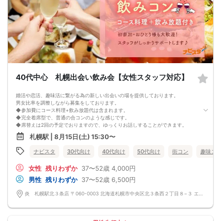
◆最少催行人数に満たない場合 開催前日23時までに最少催行人数に届かなかった
場合は開催中止とさせていただきます。
また天候や状況などにより中止されることがございます。
◆中止判断タイミングは開始前日の23時となりますが、申込者の直前のキャンセ
ルにより、直前でも中止になる場合もございます。
中止時も交通費など保証はございません。
◆ご予約の操作と同時に上述の注意事項に同意したものと致します。
コース料理
メニュー変更になる可能性ございます。
◆紅白えびせん
40代中心 札幌出会い飲み会【女性スタッフ対応】
◆枝豆
◆生つくね塩ちゃんこ鍋
婚活や恋活、趣味活に繋がる為の新しい出会いの場を提供しております。
◆自家製鍋つくね、讃岐うどん
男女比率を調整しながら募集をしております。
◆大根サラダ
◆参加費にコース料理+飲み放題代は含まれます。
◆フライドポテト
◆完全着席型で、普通の合コンのような感じです。
◆名物！生つくね串
◆席替えは2回の予定でおりますので、ゆっくりお話しすることができます。
◆こだわりの塩ザンギ
少人数開催の場合席替えがない場合もございます。
◆〆の雑炊
札幌駅 | 8月15日(土) 15:30〜
◆スタートから終わりまで、スタッフも同行しますので、一人参加の方や初参加
◆本日のデザート
の方も安心だと思います。
飲み放題
ナビスタ
30代向け
40代向け
50代向け
街コン
趣味コ
◆カップリング・プロフィールカードの記入はございません。
生ビール、サワー、ソフトドリンクなど
連絡先交換は自由となっておりますので気に入った方がおりましたら連絡先を交
女性
残りわずか
37〜52歳
4,000円
換しておいてください。
最大人数・最少人数について
男性
残りわずか
37〜52歳
6,500円
◆最少開催人数 男性2名・女性2名になります。
◆最大募集人数 男性10名・女性10名になります。
炎 札幌駅北３条店 〒060-0003 北海道札幌市中央区北３条西２丁目８−３ エナビル 1F
※但し、企画により変動する場合がございます。
◆開催人数につきましては、前月20人集まった企画でも、翌月6人くらいしか集
まらないこともあり、