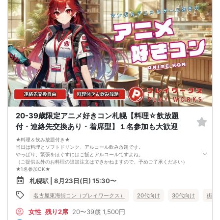
3. 開催判断はイベント前日の時点で男性３名・女性３名以上のお申し込みからに
なりますが、当日に参加者のキャンセルで比率が崩れた場合や開催判断人数を下
回った場合、一切返金などの保証はいたしませんのでご了承ください。
4. イベントページ内の「お申し込み状況」等はキャンセルなどで当日の参加人
数、男女比率と異なる可能性がございます。
5. 当日は店舗の外ではなく店舗内で受付いたします。店内に入り店員に「街コン
で来た」旨をお伝えください。
6. お釣りの用意はございませんので、出ないようにご準備お願いします。
7. 当日は年齢確認のできる身分証をお持ちください。イベントの対象年齢でない
ことが発覚した場合、参加費を全額徴収し返金はいたしかねます。
8. 15分以上の遅刻はキャンセルとみなす可能性があります。
9. 当日受付にお越しになってからのキャンセル、途中キャンセルは出来ません。
10. イベント中止に伴うユーザーへの返金額は、チケット代金となり、交通費、宿
泊費、通信費等の返金は行いません。
11. 領収書の発行はいたしかねます。
20-39歳限定アニメ好きコン札幌【料理☆飲放題
お申し込みが完了した時点で上記すべての事項に同意したと判断いたします。
付・連絡先交換あり・着席型】１名参加も大歓迎
8/23(日)平成生まれ限定コン札幌
★料理＆飲み放題付き★
当日は料理とソフトドリンク、アルコール飲み放題です。
やっぱり、緊張をほぐすにはご飯とアルコールですよね。
（ご提供以外のお料理の追加注文はできかねますので、予めご了承ください）
★1名参加OK★
他の1名参加の方とペアになりますし、友達作りにも最適です。
札幌駅 | 8月23日(日) 15:30〜
基本的には２：２のグループトークとなります。
（１：１でのトークはございませんので、予めご了承ください）
名古屋東海街コン（プレイワークス）
20代向け
30代向け
街コ
★プロフィールカードにより会話のキッカケもバッチリ★
このカードのおかけで 終始無言で終わっちゃった・・・
女性
残り2席
20〜39歳
1,500円
なんてことは絶対ありません！