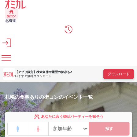
メインコンテンツへスキップ
北海道
【アプリ限定】
検索条件や履歴の保存も♪
ダウンロード
いますぐ無料ダウンロード
札幌の食事ありの街コンのイベント一覧
あなたに合う婚活パーティーを探そう
探す