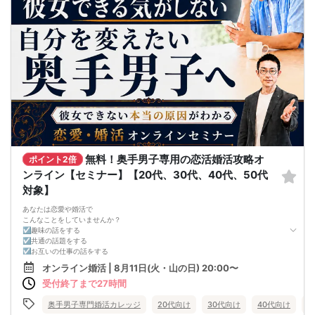
無料！奥手男子専用の恋活婚活攻略オ
ポイント2倍
ンライン【セミナー】【20代、30代、40代、50代
対象】
あなたは恋愛や婚活で
こんなことをしていませんか？
☑趣味の話をする
☑共通の話題をする
☑お互いの仕事の話をする
☑家族や将来について話をする
オンライン婚活 | 8月11日(火・山の日) 20:00〜
☑食事の話をする
受付終了まで27時間
☑好印象に思ってもらうために
頑張って褒める
☑経験を積むために出会いの数を増やす
奥手男子専門婚活カレッジ
20代向け
30代向け
40代向け
5
これらすべて、