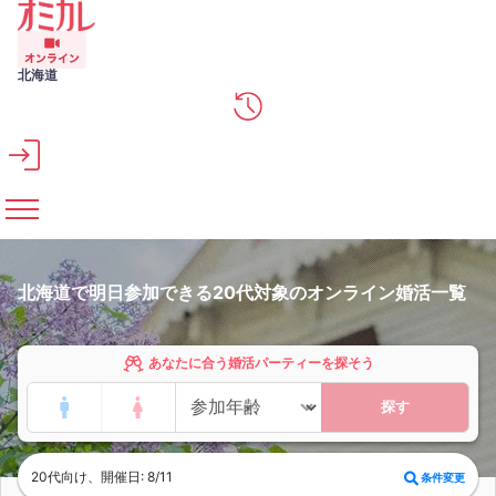
メインコンテンツへスキップ
北海道
北海道で明日参加できる20代対象のオンライン婚活一覧
あなたに合う婚活パーティーを探そう
探す
20代向け、開催日: 8/11
条件変更