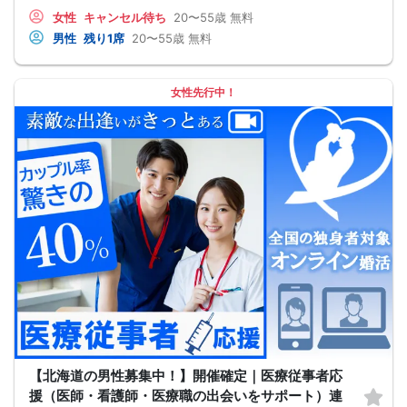
奥手男子に合わない方法です。
女性
キャンセル待ち
20〜55歳
無料
なぜなら、趣味や共通の話題などをしても
男性
残り1席
20〜55歳
無料
それだけでは、女性は好きにはなってくれない。
しかも、うまく駆け引きをして、
次につなげようとすればするほど、
男性中心で考えていることが伝わり、
女性先行中！
気づかないうちに「女性の信頼」を失ってしまう。
さらに、出会いの数を増やしても
気になる女性を目の前にすると、
「好印象に思われたい。嫌われたくない。」
という気持ちが強くなり、
どうしても当たり障りない会話してしまう。
その結果、彼女できるチャンスを
逃している奥手男子がめっちゃ多いからです。
でも、安心してください！
今年こそは彼女できて
一緒に美味しいものを食べに行ったり、
映画に行ったり、旅行に行けるように、
「奥手男子専用の恋愛婚活攻略」
を用意しています！
ぜひこの先を読み進めてみてください👇
※講師の急用以外はたとえ参加人数が1人でも
その人のために必ず実施します
※はじめてセミナーに参加する方も
ビデオオフでも参加OKにしているので
安心してください
【北海道の男性募集中！】開催確定｜医療従事者応
援（医師・看護師・医療職の出会いをサポート）連