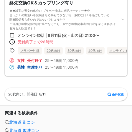
絡先交換OK＆カップリング有り
☆★誠実な男女の出会い ブラボー沖縄の婚活パーティー★☆
せっかくの出逢いを発展させる事もできない程、多忙な日々を過ごしている
医療関係者も多いのではないでしょうか？
ご自身は医療関係のお仕事でなくても、多忙な医療従事者の日常を深く理解頂け
る方も大歓迎です！
オンライン婚活 | 8月11日(火・山の日) 21:00〜
ぜひお互いの日常を理解しあえるパートナーとの出会いの場として、当パーティ
受付終了まで28時間
ーをご活用下さいませ。
【注意事項】
・全国各地に募集しております。お相手の居住地はご自身の居住地と異なる場合
ブラボー沖縄
20代向け
30代向け
40代向け
オンライン婚活
がございます。
・本人様確認書類のご提示をお願いしております。免許証やマイナンバーカード
女性
受付終了
25〜49歳
11,000円
等をご準備下さい。
男性
空席あり
25〜49歳
11,000円
・確認書類を提示頂けない場合はご参加をお断りする場合も御座いますので予め
ご了承下さいませ。
・終了時刻は目安となります。正確な終了時刻はイベント開始時にスタッフより
ご案内いたします。
・参加資格の年齢は目安として設定しております。誕生月の関係で前後1歳の方も
ご参加いただけます。
20代向け、開催日: 8/11
条件変更
・直前の申込みや当日のキャンセルにより男女比が偏る可能性がございますこと
をご了承ください。
・最小催行人数 1対1、最大20名（男女比調整のため定員になる前にキャンセル待
ちとなる場合がございます）
関連する検索条件
・イベント開催時刻１時間前迄に最小催行人数に満たない場合は中止のご連絡を
差し上げます。
北海道 街コン
北海道 趣味コン