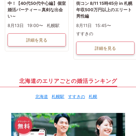
中！【40代50代中心編】個室
街コン 8/11 15時45分 in 札幌
婚活パーティー～真剣な出会
年収500万円以上のエリート
い～
男性編
8月13日
19:00〜
札幌駅
8月11日
15:45〜
すすきの
詳細を見る
詳細を見る
北海道のエリアごとの婚活ランキング
北海道
札幌駅
すすきの
札幌