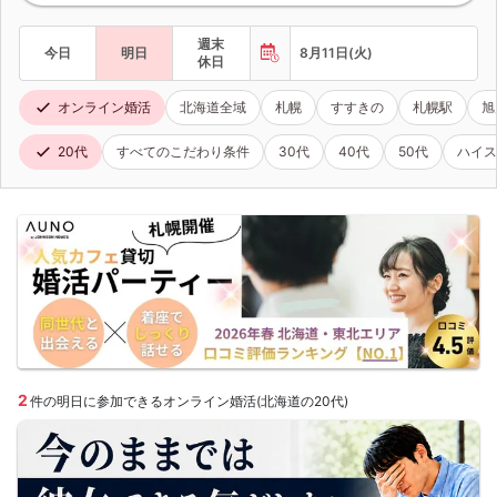
週末
今日
明日
8月11日(火)
休日
オンライン婚活
北海道全域
札幌
すすきの
札幌駅
旭
20代
すべてのこだわり条件
30代
40代
50代
ハイス
2
件の明日に参加できるオンライン婚活(北海道の20代)