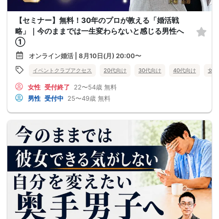
【セミナー】無料！30年のプロが教える「婚活戦
略」｜今のままでは一生変わらないと感じる男性へ
①
オンライン婚活 | 8月10日(月) 20:00〜
イベントクラブアクセス
20代向け
30代向け
40代向け
女性
女性
受付終了
22〜54歳
無料
男性
受付中
25〜49歳
無料