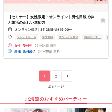
【セミナー】女性限定・オンライン｜男性目線で学
ぶ婚活の正しい進め方
オンライン婚活 | 8月28日(金) 19:00〜
シャンクレール
女性無料
オンライン婚活
婚活セミナー
北
女性
受付中
22〜34歳
無料
男性
受付終了
24〜39歳
無料
1
2
全2ページ
北海道のおすすめパーティー