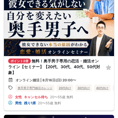
無料！奥手男子専用の恋活・婚活オン
ポイント2倍
ライン【セミナー】【20代、30代、40代、50代対
象】
オンライン婚活 | 8月16日(日) 20:00〜
奥手男子専門婚活カレッジ
20代向け
30代向け
40代向け
5
女性
キャンセル待ち
20〜55歳
無料
男性
残り1席
20〜55歳
無料