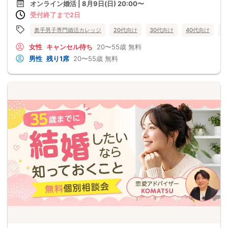
オンライン婚活 | 8月9日(日) 20:00〜
受付終了まで2日
奥手男子専門婚活カレッジ
20代向け
30代向け
40代向け
5
女性
キャンセル待ち
20〜55歳
無料
男性
残り1席
20〜55歳
無料