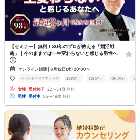
【セミナー】無料！30年のプロが教える「婚活戦
略」｜今のままでは一生変わらないと感じる男性へ
①
オンライン婚活 | 8月12日(水) 20:00〜
イベントクラブアクセス
20代向け
30代向け
40代向け
女性
女性
受付終了
22〜54歳
無料
男性
受付中
25〜49歳
無料