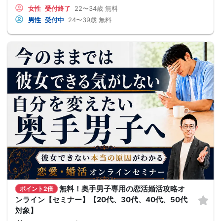
女性
受付終了
22〜34歳
無料
男性
受付中
24〜39歳
無料
無料！奥手男子専用の恋活婚活攻略オ
ポイント2倍
ンライン【セミナー】【20代、30代、40代、50代
対象】