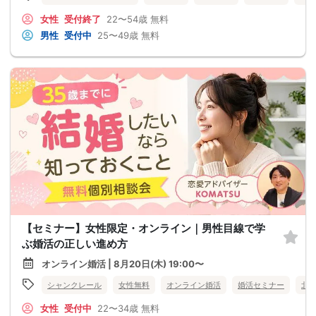
女性
受付終了
22〜54歳
無料
男性
受付中
25〜49歳
無料
【セミナー】女性限定・オンライン｜男性目線で学
ぶ婚活の正しい進め方
オンライン婚活 | 8月20日(木) 19:00〜
シャンクレール
女性無料
オンライン婚活
婚活セミナー
北
女性
受付中
22〜34歳
無料