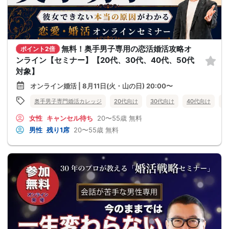
無料！奥手男子専用の恋活婚活攻略オ
ポイント2倍
ンライン【セミナー】【20代、30代、40代、50代
対象】
オンライン婚活 | 8月11日(火・山の日) 20:00〜
奥手男子専門婚活カレッジ
20代向け
30代向け
40代向け
5
女性
キャンセル待ち
20〜55歳
無料
男性
残り1席
20〜55歳
無料