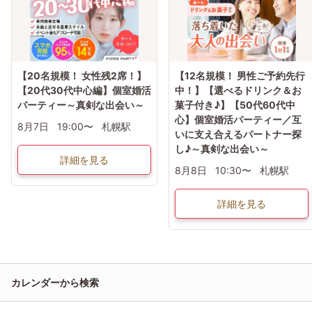
【20名規模！ 女性残2席！】
【12名規模！ 男性ご予約先行
【20代30代中心編】個室婚活
中！】【選べるドリンク＆お
パーティー～真剣な出会い～
菓子付き♪】【50代60代中
心】個室婚活パーティー／互
8月7日
19:00〜
札幌駅
いに支え合えるパートナー探
し♪～真剣な出会い～
詳細を見る
8月8日
10:30〜
札幌駅
詳細を見る
カレンダーから検索