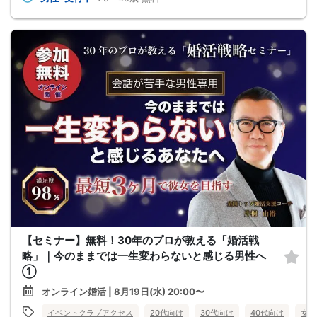
【セミナー】無料！30年のプロが教える「婚活戦
略」｜今のままでは一生変わらないと感じる男性へ
①
オンライン婚活 | 8月19日(水) 20:00〜
イベントクラブアクセス
20代向け
30代向け
40代向け
女性