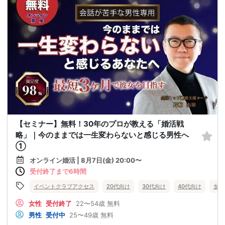
【セミナー】無料！30年のプロが教える「婚活戦
略」｜今のままでは一生変わらないと感じる男性へ
①
オンライン婚活 | 8月7日(金) 20:00〜
受付終了まで6時間
イベントクラブアクセス
20代向け
30代向け
40代向け
女性
女性
受付終了
22〜54歳
無料
男性
受付中
25〜49歳
無料