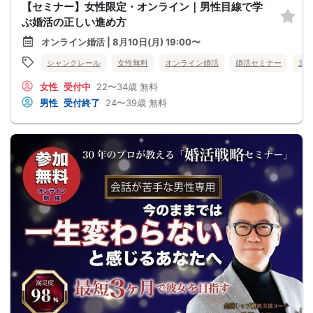
【セミナー】女性限定・オンライン｜男性目線で学
ぶ婚活の正しい進め方
オンライン婚活 | 8月10日(月) 19:00〜
シャンクレール
女性無料
オンライン婚活
婚活セミナー
北
女性
受付中
22〜34歳
無料
男性
受付終了
24〜39歳
無料