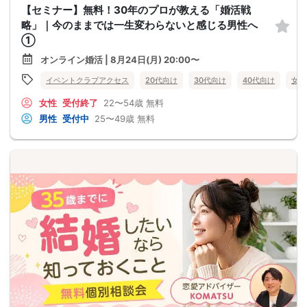
【セミナー】無料！30年のプロが教える「婚活戦
略」｜今のままでは一生変わらないと感じる男性へ
①
オンライン婚活 | 8月24日(月) 20:00〜
イベントクラブアクセス
20代向け
30代向け
40代向け
女性
女性
受付終了
22〜54歳
無料
男性
受付中
25〜49歳
無料