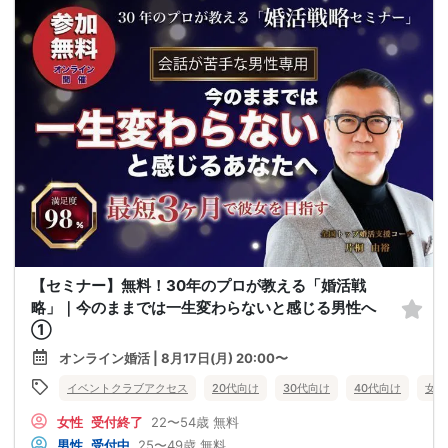
【セミナー】無料！30年のプロが教える「婚活戦
略」｜今のままでは一生変わらないと感じる男性へ
①
オンライン婚活 | 8月17日(月) 20:00〜
イベントクラブアクセス
20代向け
30代向け
40代向け
女性
女性
受付終了
22〜54歳
無料
男性
受付中
25〜49歳
無料