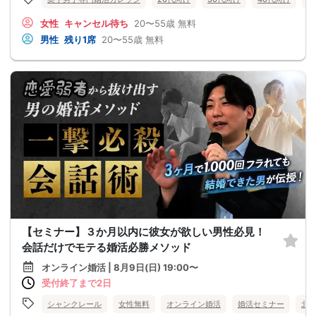
女性
キャンセル待ち
20〜55歳
無料
男性
残り1席
20〜55歳
無料
【セミナー】３か月以内に彼女が欲しい男性必見！
会話だけでモテる婚活必勝メソッド
オンライン婚活 | 8月9日(日) 19:00〜
受付終了まで2日
シャンクレール
女性無料
オンライン婚活
婚活セミナー
北