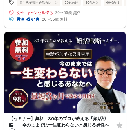
奥手男子専門婚活カレッジ
20代向け
30代向け
40代向け
5
女性
キャンセル待ち
20〜55歳
無料
男性
残り1席
20〜55歳
無料
【セミナー】無料！30年のプロが教える「婚活戦
略」｜今のままでは一生変わらないと感じる男性へ