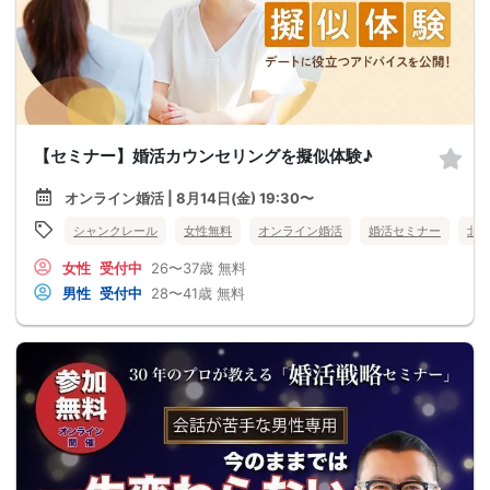
【セミナー】婚活カウンセリングを擬似体験♪
オンライン婚活 | 8月14日(金) 19:30〜
シャンクレール
女性無料
オンライン婚活
婚活セミナー
北
女性
受付中
26〜37歳
無料
男性
受付中
28〜41歳
無料