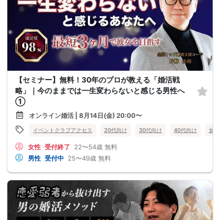
【セミナー】無料！30年のプロが教える「婚活戦
略」｜今のままでは一生変わらないと感じる男性へ
①
オンライン婚活 | 8月14日(金) 20:00〜
イベントクラブアクセス
20代向け
30代向け
40代向け
女性
女性
受付終了
22〜54歳
無料
男性
受付中
25〜49歳
無料