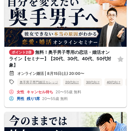
無料！奥手男子専用の恋活・婚活オン
ポイント2倍
ライン【セミナー】【20代、30代、40代、50代対
象】
オンライン婚活 | 8月15日(土) 20:00〜
奥手男子専門婚活カレッジ
20代向け
30代向け
40代向け
5
女性
キャンセル待ち
20〜55歳
無料
男性
残り1席
20〜55歳
無料