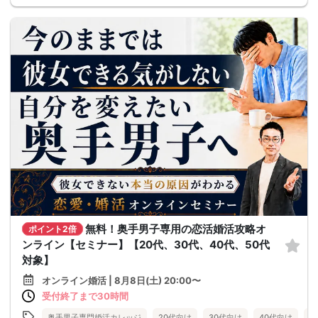
無料！奥手男子専用の恋活婚活攻略オ
ポイント2倍
ンライン【セミナー】【20代、30代、40代、50代
対象】
オンライン婚活 | 8月8日(土) 20:00〜
受付終了まで30時間
奥手男子専門婚活カレッジ
20代向け
30代向け
40代向け
5