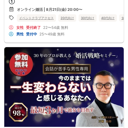
①
オンライン婚活 | 8月21日(金) 20:00〜
イベントクラブアクセス
20代向け
30代向け
40代向け
女性
女性
受付終了
22〜54歳
無料
男性
受付中
25〜49歳
無料