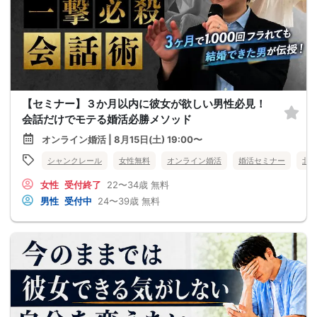
【セミナー】３か月以内に彼女が欲しい男性必見！
会話だけでモテる婚活必勝メソッド
オンライン婚活 | 8月15日(土) 19:00〜
シャンクレール
女性無料
オンライン婚活
婚活セミナー
北
女性
受付終了
22〜34歳
無料
男性
受付中
24〜39歳
無料